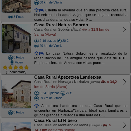
60 km de Vitoria
Cuenta la leyenda que en una preciosa casa rural
Naturetxea, todo aquel viajero que se alojaba recordaba
8 Fotos
esos dias durante toda su vida... F ...
Casa Rural Natura Sobrón
Casa Rural en
Sobrón
a
31,8 km
de
(Álava)
Sarria (Álava)
2-16 plazas
20 €
40 km de Vitoria
La casa Natura Sobron es el resultado de la
8 Fotos
rehabilitacion de una antigua casona que data de 1810.
Video
En plena sierra de Arzena con vistas pano ...
(1 comentario)
Casa Rural Apezetxea Landetxea
Casa Rural en
Narvaja / Narbaiza
a
34,2
(Álava)
km
de Sarria (Álava)
6-24+8 plazas
27 €
29 km de Vitoria
Apezetxea Landetxea es una Casa Rural que se
encuentra en Narbaiza/Narbaja. Ideal para familiares y
8 Fotos
grupos grandes. Situados a una hora de B ...
Casa Rural El Ribero
Casa Rural en
Montiano de Mena
a
(Burgos)
34,3 km
de Sarria (Álava)