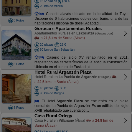
16+2 plazas
20 €
20 km de Vitoria
Caserío alavés ubicado en la localidad de Tuyo.
Dispone de 6 habitaciones dobles con baño, una de las
8 Fotos
habitaciones dispone de dosel. Adaptad ...
Gorosarri Apartamentos Rurales
Apartamentos Rurales en
Eskoriatza
(Guipúzcoa)
a
21,6 km
de Sarria (Álava)
20 plazas
28 €
80 km de San Sebastián
Caserío del siglo XV, rehabilitado en el 2011,
respetando las características de la antigua construcción.
8 Fotos
Ubicado en el centro de Euskadi, d ...
Hotel Rural Arganzón Plaza
Hotel Rural en
La Puebla de Arganzón
(Burgos)
a
22,5 km
de Sarria (Álava)
18 plazas
30 €
96 km de Burgos
El Hotel Arganzón Plaza se encuentra en la plaza
central de La Puebla de Arganzón. Es un edificio del siglo
8 Fotos
XVIII rehabilitado que cuenta co ...
Casa Rural Orlegy
Casa Rural en
Villanañe
a
24,8 km
de
(Álava)
Sarria (Álava)
6+1 plazas
30 €