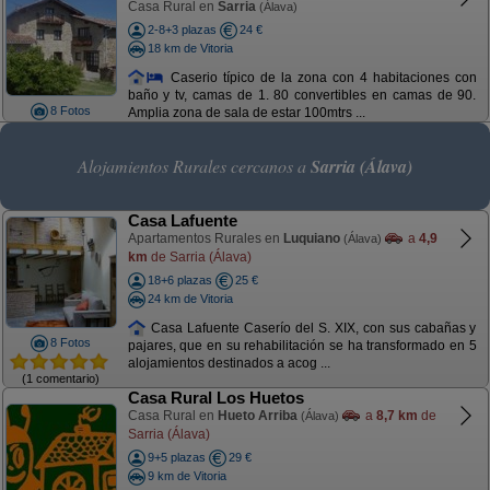
Casa Rural en
Sarria
(Álava)
2-8+3 plazas
24 €
18 km de Vitoria
Caserio típico de la zona con 4 habitaciones con
baño y tv, camas de 1. 80 convertibles en camas de 90.
8 Fotos
Amplia zona de sala de estar 100mtrs ...
Alojamientos Rurales cercanos a
Sarria (Álava)
Casa Lafuente
Apartamentos Rurales en
Luquiano
a
4,9
(Álava)
km
de Sarria (Álava)
18+6 plazas
25 €
24 km de Vitoria
Casa Lafuente Caserío del S. XIX, con sus cabañas y
8 Fotos
pajares, que en su rehabilitación se ha transformado en 5
alojamientos destinados a acog ...
(1 comentario)
Casa Rural Los Huetos
Casa Rural en
Hueto Arriba
a
8,7 km
de
(Álava)
Sarria (Álava)
9+5 plazas
29 €
9 km de Vitoria