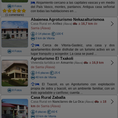
Alojamiento cercano a las capitales vascas y en medio
8 Fotos
del País Vasco, montes, pantanos. Antigua casa señorial
con todas las habitaciones en ...
(1 comentario)
Abaienea Agroturismo Nekazalturismoa
Casa Rural en
Ariñez
a
16,7 km
de
(Álava)
Sarria (Álava)
2-14 plazas
100 €
3 km de Vitoria
Cerca de Vitoria-Gasteiz, una casa y dos
apartamentos donde disfrutar de un turismo activo en un
4 Fotos
lugar tranquilo y acogedor. La casa se pued ...
Agroturismo El Txakoli
Vivienda turística en
Amurrio
a
16,9 km
(Álava)
de Sarria (Álava)
3-6 plazas
25 €
40 km de Vitoria
El Txacoli, es un Agroturismo con explotación
propia de sidra y txacoli, en un ambiente familiar, con un
8 Fotos
trato agradable y cariñoso; cuenta ...
Casa Rural Zaballa
Casa Rural en
Nanclares de La Oca
a
18
(Álava)
km
de Sarria (Álava)
8 plazas
60 €
10 km de Vitoria