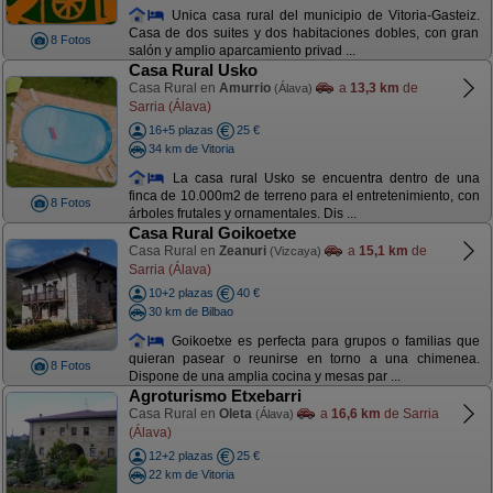
Unica casa rural del municipio de Vitoria-Gasteiz.
Casa de dos suites y dos habitaciones dobles, con gran
8 Fotos
salón y amplio aparcamiento privad ...
Casa Rural Usko
Casa Rural en
Amurrio
a
13,3 km
de
(Álava)
Sarria (Álava)
16+5 plazas
25 €
34 km de Vitoria
La casa rural Usko se encuentra dentro de una
finca de 10.000m2 de terreno para el entretenimiento, con
8 Fotos
árboles frutales y ornamentales. Dis ...
Casa Rural Goikoetxe
Casa Rural en
Zeanuri
a
15,1 km
de
(Vizcaya)
Sarria (Álava)
10+2 plazas
40 €
30 km de Bilbao
Goikoetxe es perfecta para grupos o familias que
quieran pasear o reunirse en torno a una chimenea.
8 Fotos
Dispone de una amplia cocina y mesas par ...
Agroturismo Etxebarri
Casa Rural en
Oleta
a
16,6 km
de Sarria
(Álava)
(Álava)
12+2 plazas
25 €
22 km de Vitoria