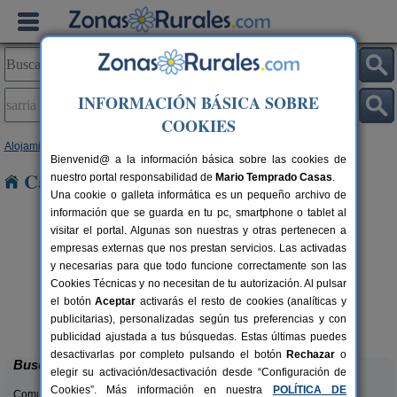
INFORMACIÓN BÁSICA SOBRE
COOKIES
Alojamientos
>
País Vasco
>
Álava
> Sarria
Bienvenid@ a la información básica sobre las cookies de
Casas Rurales en Sarria
nuestro portal responsabilidad de
Mario Temprado Casas
.
Una cookie o galleta informática es un pequeño archivo de
información que se guarda en tu pc, smartphone o tablet al
visitar el portal. Algunas son nuestras y otras pertenecen a
empresas externas que nos prestan servicios. Las activadas
y necesarias para que todo funcione correctamente son las
Cookies Técnicas y no necesitan de tu autorización. Al pulsar
Apartamentos Rurales Solar de
2-17 pers.
el botón
Aceptar
activarás el resto de cookies (analíticas y
38 €
Quintano
rs.
desde
publicitarias), personalizadas según tus preferencias y con
 €
Labastida (Álava)
publicidad ajustada a tus búsquedas. Estas últimas puedes
desactivarlas por completo pulsando el botón
Rechazar
o
Buscar
elegir su activación/desactivación desde “Configuración de
Cookies”. Más información en nuestra
POLÍTICA DE
Comunidades: