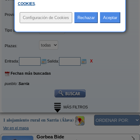
COOKIES
.
Provincias/Islas:
Tipo alquiler:
Plazas:
X
Entrada:
Salida:
Fechas más buscadas
pueblo:
Sarria
MÁS FILTROS
1 alojamiento rural en Sarria (Álava)
Ver en el mapa
Gorbea Bide