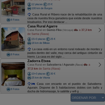
12 plazas
23 €
100 km de Burgos
Casa Rural el Ribero nace de la rehabilitación de una
casa de nuestra finca ganadera que existe desde nuestros
8 Fotos
bisabuelos. Por eso destacar ...
Casa Rural Agarre
Casa Rural en
Gamiz-Fika
a
37,3 km
(Vizcaya)
de Sarria (Álava)
15+3 plazas
25 €
18 km de Bilbao
La casa está en un entorno rural rodeado de montes y
pastos dentro del valle, muy cerca del antiguo cinturón de
8 Fotos
hierro. La casa es del siglo ...
Zadorra Etxea
Casa Rural en
Salvatierra / Agurain
a
(Álava)
37,5 km
de Sarria (Álava)
10+3 plazas
30 €
25 km de Vitoria
Casa con encanto en el pueblo de Salvatierra-
Agurain. Dispone de 5 habitaciones dobles con baño y
8 Fotos
ducha de hidromasaje, tv satélite y wifi g ...