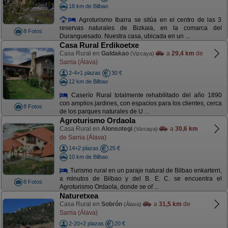
18 km de Bilbao
Agroturismo Ibarra se sitúa en el centro de las 3
reservas naturales de Bizkaia, en la comarca del
8 Fotos
Duranguesado. Nuestra casa, ubicada en un ...
Casa Rural Erdikoetxe
Casa Rural en
Galdakao
a
29,4 km
de
(Vizcaya)
Sarria (Álava)
2-4+1 plazas
30 €
12 km de Bilbao
Caserío Rural totalmente rehabilitado del año 1890
con amplios jardines, con espacios para los clientes, cerca
8 Fotos
de los parques naturales de U ...
Agroturismo Ordaola
Casa Rural en
Alonsotegi
a
30,6 km
(Vizcaya)
de Sarria (Álava)
14+2 plazas
25 €
10 km de Bilbao
Turismo rural en un paraje natural de Bilbao enkarterri,
a minutos de Bilbao y del B. E. C. se encuentra el
8 Fotos
Agroturismo Ordaola, donde se of ...
Naturetxea
Casa Rural en
Sobrón
a
31,5 km
de
(Álava)
Sarria (Álava)
2-20+2 plazas
20 €