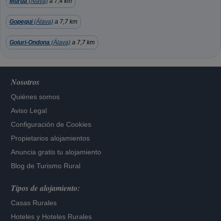
Murua
(Álava)
a 7,4 km
Gopegui
(Álava)
a 7,7 km
Goiuri-Ondona
(Álava)
a 7,7 km
Nosotros
Quiénes somos
Aviso Legal
Configuración de Cookies
Propietarios alojamientos
Anuncia gratis tu alojamiento
Blog de Turismo Rural
Tipos de alojamiento:
Casas Rurales
Hoteles
y
Hoteles Rurales