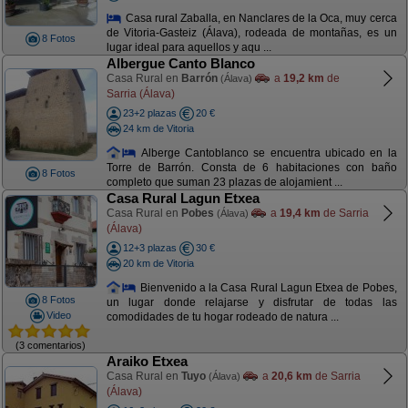
Casa rural Zaballa, en Nanclares de la Oca, muy cerca
de Vitoria-Gasteiz (Álava), rodeada de montañas, es un
8 Fotos
lugar ideal para aquellos y aqu ...
Albergue Canto Blanco
Casa Rural en
Barrón
a
19,2 km
de
(Álava)
Sarria (Álava)
23+2 plazas
20 €
24 km de Vitoria
Alberge Cantoblanco se encuentra ubicado en la
Torre de Barrón. Consta de 6 habitaciones con baño
8 Fotos
completo que suman 23 plazas de alojamient ...
Casa Rural Lagun Etxea
Casa Rural en
Pobes
a
19,4 km
de Sarria
(Álava)
(Álava)
12+3 plazas
30 €
20 km de Vitoria
Bienvenido a la Casa Rural Lagun Etxea de Pobes,
8 Fotos
un lugar donde relajarse y disfrutar de todas las
Video
comodidades de tu hogar rodeado de natura ...
(3 comentarios)
Araiko Etxea
Casa Rural en
Tuyo
a
20,6 km
de Sarria
(Álava)
(Álava)