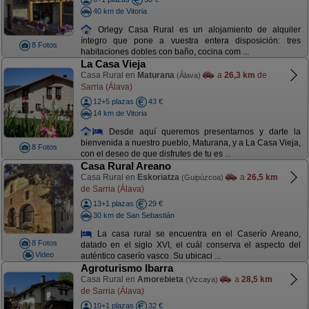
40 km de Vitoria
Orlegy Casa Rural es un alojamiento de alquiler
íntegro que pone a vuestra entera disposición: tres
8 Fotos
habitaciones dobles con baño, cocina com ...
La Casa Vieja
Casa Rural en
Maturana
a
26,3 km
de
(Álava)
Sarria (Álava)
12+5 plazas
43 €
14 km de Vitoria
Desde aquí queremos presentarnos y darte la
bienvenida a nuestro pueblo, Maturana, y a La Casa Vieja,
8 Fotos
con el deseo de que disfrutes de tu es ...
Casa Rural Areano
Casa Rural en
Eskoriatza
a
26,5 km
(Guipúzcoa)
de Sarria (Álava)
13+1 plazas
29 €
30 km de San Sebastián
La casa rural se encuentra en el Caserío Areano,
8 Fotos
datado en el siglo XVI, el cuál conserva el aspecto del
Video
auténtico caserío vasco. Su ubicaci ...
Agroturismo Ibarra
Casa Rural en
Amorebieta
a
28,5 km
(Vizcaya)
de Sarria (Álava)
10+1 plazas
32 €