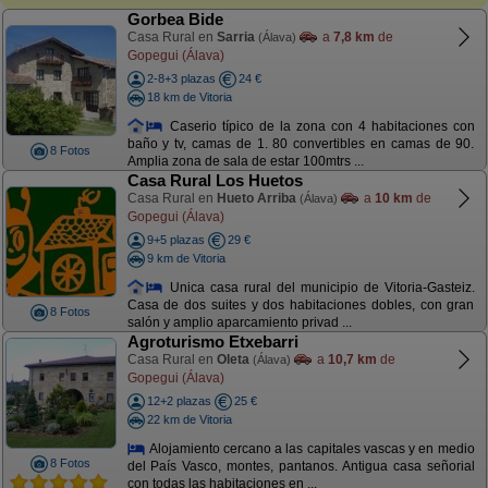
Gorbea Bide
Casa Rural en
Sarria
a
7,8 km
de
(Álava)
Gopegui (Álava)
2-8+3 plazas
24 €
18 km de Vitoria
Caserio típico de la zona con 4 habitaciones con
baño y tv, camas de 1. 80 convertibles en camas de 90.
8 Fotos
Amplia zona de sala de estar 100mtrs ...
Casa Rural Los Huetos
Casa Rural en
Hueto Arriba
a
10 km
de
(Álava)
Gopegui (Álava)
9+5 plazas
29 €
9 km de Vitoria
Unica casa rural del municipio de Vitoria-Gasteiz.
Casa de dos suites y dos habitaciones dobles, con gran
8 Fotos
salón y amplio aparcamiento privad ...
Agroturismo Etxebarri
Casa Rural en
Oleta
a
10,7 km
de
(Álava)
Gopegui (Álava)
12+2 plazas
25 €
22 km de Vitoria
Alojamiento cercano a las capitales vascas y en medio
8 Fotos
del País Vasco, montes, pantanos. Antigua casa señorial
con todas las habitaciones en ...