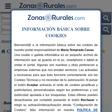
INFORMACIÓN BÁSICA SOBRE
COOKIES
Alojamientos
>
País Vasco
>
Álava
> Gopegui
Bienvenid@ a la información básica sobre las cookies de
Casas Rurales cerca de Gopegui
nuestro portal responsabilidad de
Mario Temprado Casas
.
Una cookie o galleta informática es un pequeño archivo de
información que se guarda en tu pc, smartphone o tablet al
visitar el portal. Algunas son nuestras y otras pertenecen a
empresas externas que nos prestan servicios. Las activadas
y necesarias para que todo funcione correctamente son las
Cookies Técnicas y no necesitan de tu autorización. Al pulsar
el botón
Aceptar
activarás el resto de cookies (analíticas y
Casa Rural Gaztelubidea
rs.
2-12 pers.
publicitarias), personalizadas según tus preferencias y con
 €
25 €
Bernedo (Álava)
desde
publicidad ajustada a tus búsquedas. Estas últimas puedes
desactivarlas por completo pulsando el botón
Rechazar
o
Buscar
elegir su activación/desactivación desde “Configuración de
Cookies”. Más información en nuestra
POLÍTICA DE
Comunidades: