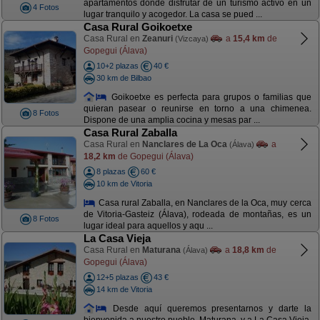
apartamentos donde disfrutar de un turismo activo en un
4 Fotos
lugar tranquilo y acogedor. La casa se pued ...
Casa Rural Goikoetxe
Casa Rural en
Zeanuri
a
15,4 km
de
(Vizcaya)
Gopegui (Álava)
10+2 plazas
40 €
30 km de Bilbao
Goikoetxe es perfecta para grupos o familias que
quieran pasear o reunirse en torno a una chimenea.
8 Fotos
Dispone de una amplia cocina y mesas par ...
Casa Rural Zaballa
Casa Rural en
Nanclares de La Oca
a
(Álava)
18,2 km
de Gopegui (Álava)
8 plazas
60 €
10 km de Vitoria
Casa rural Zaballa, en Nanclares de la Oca, muy cerca
de Vitoria-Gasteiz (Álava), rodeada de montañas, es un
8 Fotos
lugar ideal para aquellos y aqu ...
La Casa Vieja
Casa Rural en
Maturana
a
18,8 km
de
(Álava)
Gopegui (Álava)
12+5 plazas
43 €
14 km de Vitoria
Desde aquí queremos presentarnos y darte la