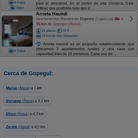
8 Fotos
para el descanso, en el centro de una comarca (Lea-
Video
Artibai) que posibilita todo tipo d ...
Arrieta Haundi
Apartamentos Rurales en
Zegama
a
(Guipúzcoa)
35 km
de Gopegui (Álava)
16 plazas
33 €
18 km de San Sebastián
Arrieta Haundi es un pequeño establecimiento que
ofrecemos 3 apartamentos rurales y una casa con
8 Fotos
capacidad total de 16 personas. Cada uno de ...
Cerca de Gopegui:
Murua
(Álava)
a 1 km
Buruaga
(Álava)
a 3,1 km
Elosu
(Álava)
a 4,3 km
Zarate
(Álava)
a 4,5 km