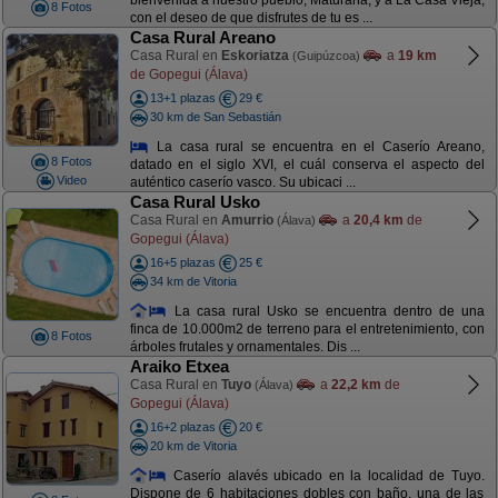
bienvenida a nuestro pueblo, Maturana, y a La Casa Vieja,
8 Fotos
con el deseo de que disfrutes de tu es ...
Casa Rural Areano
Casa Rural en
Eskoriatza
a
19 km
(Guipúzcoa)
de Gopegui (Álava)
13+1 plazas
29 €
30 km de San Sebastián
La casa rural se encuentra en el Caserío Areano,
8 Fotos
datado en el siglo XVI, el cuál conserva el aspecto del
Video
auténtico caserío vasco. Su ubicaci ...
Casa Rural Usko
Casa Rural en
Amurrio
a
20,4 km
de
(Álava)
Gopegui (Álava)
16+5 plazas
25 €
34 km de Vitoria
La casa rural Usko se encuentra dentro de una
finca de 10.000m2 de terreno para el entretenimiento, con
8 Fotos
árboles frutales y ornamentales. Dis ...
Araiko Etxea
Casa Rural en
Tuyo
a
22,2 km
de
(Álava)
Gopegui (Álava)
16+2 plazas
20 €
20 km de Vitoria
Caserío alavés ubicado en la localidad de Tuyo.
Dispone de 6 habitaciones dobles con baño, una de las