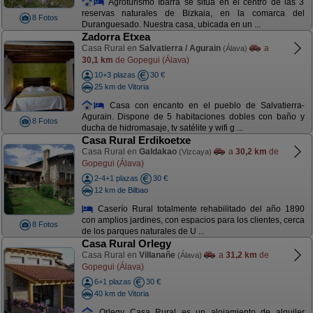
Agroturismo Ibarra se sitúa en el centro de las 3
reservas naturales de Bizkaia, en la comarca del
8 Fotos
Duranguesado. Nuestra casa, ubicada en un ...
Zadorra Etxea
Casa Rural en
Salvatierra / Agurain
a
(Álava)
30,1 km
de Gopegui (Álava)
10+3 plazas
30 €
25 km de Vitoria
Casa con encanto en el pueblo de Salvatierra-
Agurain. Dispone de 5 habitaciones dobles con baño y
8 Fotos
ducha de hidromasaje, tv satélite y wifi g ...
Casa Rural Erdikoetxe
Casa Rural en
Galdakao
a
30,2 km
de
(Vizcaya)
Gopegui (Álava)
2-4+1 plazas
30 €
12 km de Bilbao
Caserío Rural totalmente rehabilitado del año 1890
con amplios jardines, con espacios para los clientes, cerca
8 Fotos
de los parques naturales de U ...
Casa Rural Orlegy
Casa Rural en
Villanañe
a
31,2 km
de
(Álava)
Gopegui (Álava)
6+1 plazas
30 €
40 km de Vitoria
Orlegy Casa Rural es un alojamiento de alquiler