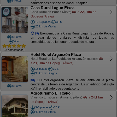
8 Fotos
habitaciones dispone de dosel. Adaptad ...
Casa Rural Lagun Etxea
Casa Rural en
Pobes
a
22,9 km
de
(Álava)
Gopegui (Álava)
12+3 plazas
30 €
20 km de Vitoria
Bienvenido a la Casa Rural Lagun Etxea de Pobes,
8 Fotos
un lugar donde relajarse y disfrutar de todas las
Video
comodidades de tu hogar rodeado de natura ...
(3 comentarios)
Hotel Rural Arganzón Plaza
Hotel Rural en
La Puebla de Arganzón
(Burgos)
a
23,5 km
de Gopegui (Álava)
18 plazas
30 €
96 km de Burgos
El Hotel Arganzón Plaza se encuentra en la plaza
central de La Puebla de Arganzón. Es un edificio del siglo
8 Fotos
XVIII rehabilitado que cuenta co ...
Agroturismo El Txakoli
Vivienda turística en
Amurrio
a
24,1 km
(Álava)
de Gopegui (Álava)
3-6 plazas
25 €
40 km de Vitoria