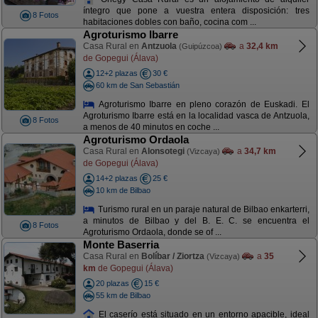
íntegro que pone a vuestra entera disposición: tres
8 Fotos
habitaciones dobles con baño, cocina com ...
Agroturismo Ibarre
Casa Rural en
Antzuola
a
32,4 km
(Guipúzcoa)
de Gopegui (Álava)
12+2 plazas
30 €
60 km de San Sebastián
Agroturismo Ibarre en pleno corazón de Euskadi. El
Agroturismo Ibarre está en la localidad vasca de Antzuola,
8 Fotos
a menos de 40 minutos en coche ...
Agroturismo Ordaola
Casa Rural en
Alonsotegi
a
34,7 km
(Vizcaya)
de Gopegui (Álava)
14+2 plazas
25 €
10 km de Bilbao
Turismo rural en un paraje natural de Bilbao enkarterri,
a minutos de Bilbao y del B. E. C. se encuentra el
8 Fotos
Agroturismo Ordaola, donde se of ...
Monte Baserria
Casa Rural en
Bolíbar / Ziortza
a
35
(Vizcaya)
km
de Gopegui (Álava)
20 plazas
15 €
55 km de Bilbao
El caserío está situado en un entorno apacible, ideal