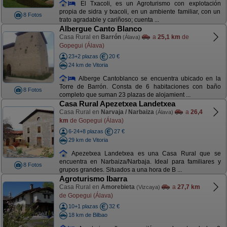
El Txacoli, es un Agroturismo con explotación
propia de sidra y txacoli, en un ambiente familiar, con un
8 Fotos
trato agradable y cariñoso; cuenta ...
Albergue Canto Blanco
Casa Rural en
Barrón
a
25,1 km
de
(Álava)
Gopegui (Álava)
23+2 plazas
20 €
24 km de Vitoria
Alberge Cantoblanco se encuentra ubicado en la
Torre de Barrón. Consta de 6 habitaciones con baño
8 Fotos
completo que suman 23 plazas de alojamient ...
Casa Rural Apezetxea Landetxea
Casa Rural en
Narvaja / Narbaiza
a
26,4
(Álava)
km
de Gopegui (Álava)
6-24+8 plazas
27 €
29 km de Vitoria
Apezetxea Landetxea es una Casa Rural que se
encuentra en Narbaiza/Narbaja. Ideal para familiares y
8 Fotos
grupos grandes. Situados a una hora de B ...
Agroturismo Ibarra
Casa Rural en
Amorebieta
a
27,7 km
(Vizcaya)
de Gopegui (Álava)
10+1 plazas
32 €
18 km de Bilbao