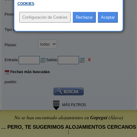
COOKIES
.
Provincias/Islas:
Tipo alquiler:
Plazas:
X
Entrada:
Salida:
Fechas más buscadas
pueblo:
MÁS FILTROS
No se han encontrado alojamientos en
Gopegui
(Álava)
... PERO, TE SUGERIMOS ALOJAMIENTOS CERCANOS
: