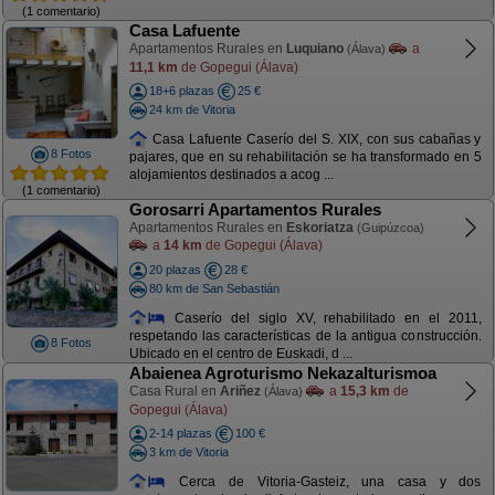
(1 comentario)
Casa Lafuente
Apartamentos Rurales en
Luquiano
a
(Álava)
11,1 km
de Gopegui (Álava)
18+6 plazas
25 €
24 km de Vitoria
Casa Lafuente Caserío del S. XIX, con sus cabañas y
8 Fotos
pajares, que en su rehabilitación se ha transformado en 5
alojamientos destinados a acog ...
(1 comentario)
Gorosarri Apartamentos Rurales
Apartamentos Rurales en
Eskoriatza
(Guipúzcoa)
a
14 km
de Gopegui (Álava)
20 plazas
28 €
80 km de San Sebastián
Caserío del siglo XV, rehabilitado en el 2011,
respetando las características de la antigua construcción.
8 Fotos
Ubicado en el centro de Euskadi, d ...
Abaienea Agroturismo Nekazalturismoa
Casa Rural en
Ariñez
a
15,3 km
de
(Álava)
Gopegui (Álava)
2-14 plazas
100 €
3 km de Vitoria
Cerca de Vitoria-Gasteiz, una casa y dos