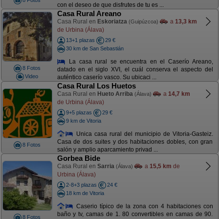
8 Fotos
con el deseo de que disfrutes de tu es ...
Casa Rural Areano
Casa Rural en
Eskoriatza
a
13,3 km
(Guipúzcoa)
de Urbina (Álava)
13+1 plazas
29 €
30 km de San Sebastián
La casa rural se encuentra en el Caserío Areano,
8 Fotos
datado en el siglo XVI, el cuál conserva el aspecto del
Video
auténtico caserío vasco. Su ubicaci ...
Casa Rural Los Huetos
Casa Rural en
Hueto Arriba
a
14,7 km
(Álava)
de Urbina (Álava)
9+5 plazas
29 €
9 km de Vitoria
Unica casa rural del municipio de Vitoria-Gasteiz.
Casa de dos suites y dos habitaciones dobles, con gran
8 Fotos
salón y amplio aparcamiento privad ...
Gorbea Bide
Casa Rural en
Sarria
a
15,5 km
de
(Álava)
Urbina (Álava)
2-8+3 plazas
24 €
18 km de Vitoria
Caserio típico de la zona con 4 habitaciones con
baño y tv, camas de 1. 80 convertibles en camas de 90.
8 Fotos