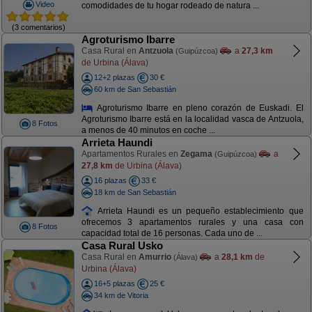
Video
comodidades de tu hogar rodeado de natura ...
(3 comentarios)
Agroturismo Ibarre
Casa Rural en
Antzuola
a
27,3 km
(Guipúzcoa)
de Urbina (Álava)
12+2 plazas
30 €
60 km de San Sebastián
Agroturismo Ibarre en pleno corazón de Euskadi. El
Agroturismo Ibarre está en la localidad vasca de Antzuola,
8 Fotos
a menos de 40 minutos en coche ...
Arrieta Haundi
Apartamentos Rurales en
Zegama
a
(Guipúzcoa)
27,8 km
de Urbina (Álava)
16 plazas
33 €
18 km de San Sebastián
Arrieta Haundi es un pequeño establecimiento que
ofrecemos 3 apartamentos rurales y una casa con
8 Fotos
capacidad total de 16 personas. Cada uno de ...
Casa Rural Usko
Casa Rural en
Amurrio
a
28,1 km
de
(Álava)
Urbina (Álava)
16+5 plazas
25 €
34 km de Vitoria