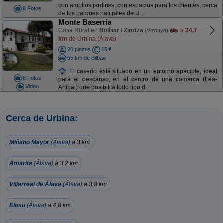
con amplios jardines, con espacios para los clientes, cerca
8 Fotos
de los parques naturales de U ...
Monte Baserria
Casa Rural en
Bolíbar / Ziortza
a
34,7
(Vizcaya)
km
de Urbina (Álava)
20 plazas
15 €
55 km de Bilbao
El caserío está situado en un entorno apacible, ideal
8 Fotos
para el descanso, en el centro de una comarca (Lea-
Video
Artibai) que posibilita todo tipo d ...
Cerca de Urbina:
Miñano Mayor
(Álava)
a 3 km
Amarita
(Álava)
a 3,2 km
Villarreal de Álava
(Álava)
a 3,8 km
Elosu
(Álava)
a 4,8 km