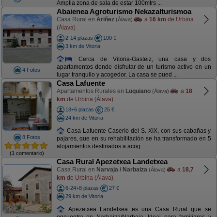
Amplia zona de sala de estar 100mtrs ...
Abaienea Agroturismo Nekazalturismoa
Casa Rural en
Ariñez
a
16 km
de Urbina
(Álava)
(Álava)
2-14 plazas
100 €
3 km de Vitoria
Cerca de Vitoria-Gasteiz, una casa y dos
apartamentos donde disfrutar de un turismo activo en un
4 Fotos
lugar tranquilo y acogedor. La casa se pued ...
Casa Lafuente
Apartamentos Rurales en
Luquiano
a
18
(Álava)
km
de Urbina (Álava)
18+6 plazas
25 €
24 km de Vitoria
Casa Lafuente Caserío del S. XIX, con sus cabañas y
8 Fotos
pajares, que en su rehabilitación se ha transformado en 5
alojamientos destinados a acog ...
(1 comentario)
Casa Rural Apezetxea Landetxea
Casa Rural en
Narvaja / Narbaiza
a
18,7
(Álava)
km
de Urbina (Álava)
6-24+8 plazas
27 €
29 km de Vitoria
Apezetxea Landetxea es una Casa Rural que se