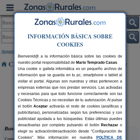
INFORMACIÓN BÁSICA SOBRE
COOKIES
Alojamientos
>
País Vasco
>
Álava
> Urbina
Bienvenid@ a la información básica sobre las cookies de
Casas Rurales cerca de Urbina
nuestro portal responsabilidad de
Mario Temprado Casas
.
Una cookie o galleta informática es un pequeño archivo de
información que se guarda en tu pc, smartphone o tablet al
visitar el portal. Algunas son nuestras y otras pertenecen a
empresas externas que nos prestan servicios. Las activadas
y necesarias para que todo funcione correctamente son las
Cookies Técnicas y no necesitan de tu autorización. Al pulsar
el botón
Aceptar
activarás el resto de cookies (analíticas y
Casa Rural Zaballa
rs.
8 pers.
publicitarias), personalizadas según tus preferencias y con
 €
60 €
Nanclares de La Oca (Álava)
desde
publicidad ajustada a tus búsquedas. Estas últimas puedes
desactivarlas por completo pulsando el botón
Rechazar
o
Buscar
elegir su activación/desactivación desde “Configuración de
Cookies”. Más información en nuestra
POLÍTICA DE
Comunidades: