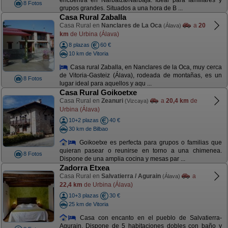
encuentra en Narbaiza/Narbaja. Ideal para familiares y
8 Fotos
grupos grandes. Situados a una hora de B ...
Casa Rural Zaballa
Casa Rural en
Nanclares de La Oca
a
20
(Álava)
km
de Urbina (Álava)
8 plazas
60 €
10 km de Vitoria
Casa rural Zaballa, en Nanclares de la Oca, muy cerca
de Vitoria-Gasteiz (Álava), rodeada de montañas, es un
8 Fotos
lugar ideal para aquellos y aqu ...
Casa Rural Goikoetxe
Casa Rural en
Zeanuri
a
20,4 km
de
(Vizcaya)
Urbina (Álava)
10+2 plazas
40 €
30 km de Bilbao
Goikoetxe es perfecta para grupos o familias que
quieran pasear o reunirse en torno a una chimenea.
8 Fotos
Dispone de una amplia cocina y mesas par ...
Zadorra Etxea
Casa Rural en
Salvatierra / Agurain
a
(Álava)
22,4 km
de Urbina (Álava)
10+3 plazas
30 €
25 km de Vitoria
Casa con encanto en el pueblo de Salvatierra-
Agurain. Dispone de 5 habitaciones dobles con baño y