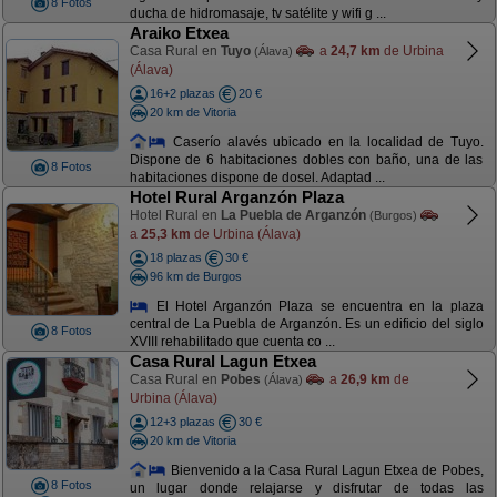
8 Fotos
ducha de hidromasaje, tv satélite y wifi g ...
Araiko Etxea
Casa Rural en
Tuyo
a
24,7 km
de Urbina
(Álava)
(Álava)
16+2 plazas
20 €
20 km de Vitoria
Caserío alavés ubicado en la localidad de Tuyo.
Dispone de 6 habitaciones dobles con baño, una de las
8 Fotos
habitaciones dispone de dosel. Adaptad ...
Hotel Rural Arganzón Plaza
Hotel Rural en
La Puebla de Arganzón
(Burgos)
a
25,3 km
de Urbina (Álava)
18 plazas
30 €
96 km de Burgos
El Hotel Arganzón Plaza se encuentra en la plaza
central de La Puebla de Arganzón. Es un edificio del siglo
8 Fotos
XVIII rehabilitado que cuenta co ...
Casa Rural Lagun Etxea
Casa Rural en
Pobes
a
26,9 km
de
(Álava)
Urbina (Álava)
12+3 plazas
30 €
20 km de Vitoria
Bienvenido a la Casa Rural Lagun Etxea de Pobes,
8 Fotos
un lugar donde relajarse y disfrutar de todas las