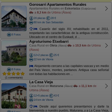
Gorosarri Apartamentos Rurales
Apartamentos Rurales en
Eskoriatza
(Guipúzcoa)
a
8,3 km
de Urbina (Álava)
20 plazas
28 €
80 km de San Sebastián
Caserío del siglo XV, rehabilitado en el 2011,
respetando las características de la antigua construcción.
8 Fotos
Ubicado en el centro de Euskadi, d ...
Agroturismo Etxebarri
Casa Rural en
Oleta
a
10,5 km
de Urbina
(Álava)
(Álava)
12+2 plazas
25 €
22 km de Vitoria
Alojamiento cercano a las capitales vascas y en medio
8 Fotos
del País Vasco, montes, pantanos. Antigua casa señorial
con todas las habitaciones en ...
(1 comentario)
La Casa Vieja
Casa Rural en
Maturana
a
11,1 km
de
(Álava)
Urbina (Álava)
12+5 plazas
43 €
14 km de Vitoria
Desde aquí queremos presentarnos y darte la
bienvenida a nuestro pueblo, Maturana, y a La Casa Vieja,