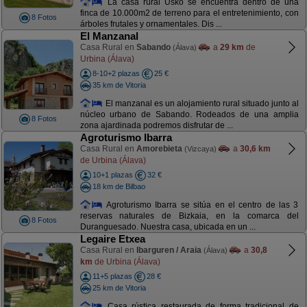
La casa rural Usko se encuentra dentro de una
finca de 10.000m2 de terreno para el entretenimiento, con
8 Fotos
árboles frutales y ornamentales. Dis ...
El Manzanal
Casa Rural en
Sabando
a
29 km
de
(Álava)
Urbina (Álava)
8-10+2 plazas
25 €
35 km de Vitoria
El manzanal es un alojamiento rural situado junto al
núcleo urbano de Sabando. Rodeados de una amplia
8 Fotos
zona ajardinada podremos disfrutar de ...
Agroturismo Ibarra
Casa Rural en
Amorebieta
a
30,6 km
(Vizcaya)
de Urbina (Álava)
10+1 plazas
32 €
18 km de Bilbao
Agroturismo Ibarra se sitúa en el centro de las 3
reservas naturales de Bizkaia, en la comarca del
8 Fotos
Duranguesado. Nuestra casa, ubicada en un ...
Legaire Etxea
Casa Rural en
Ibarguren / Araia
a
30,8
(Álava)
km
de Urbina (Álava)
11+5 plazas
28 €
25 km de Vitoria
Casa rústica restaurada de forma tradicional de