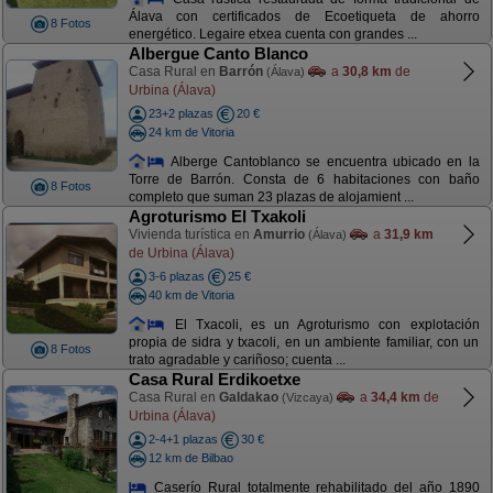
Álava con certificados de Ecoetiqueta de ahorro
8 Fotos
energético. Legaire etxea cuenta con grandes ...
Albergue Canto Blanco
Casa Rural en
Barrón
a
30,8 km
de
(Álava)
Urbina (Álava)
23+2 plazas
20 €
24 km de Vitoria
Alberge Cantoblanco se encuentra ubicado en la
Torre de Barrón. Consta de 6 habitaciones con baño
8 Fotos
completo que suman 23 plazas de alojamient ...
Agroturismo El Txakoli
Vivienda turística en
Amurrio
a
31,9 km
(Álava)
de Urbina (Álava)
3-6 plazas
25 €
40 km de Vitoria
El Txacoli, es un Agroturismo con explotación
propia de sidra y txacoli, en un ambiente familiar, con un
8 Fotos
trato agradable y cariñoso; cuenta ...
Casa Rural Erdikoetxe
Casa Rural en
Galdakao
a
34,4 km
de
(Vizcaya)
Urbina (Álava)
2-4+1 plazas
30 €
12 km de Bilbao
Caserío Rural totalmente rehabilitado del año 1890