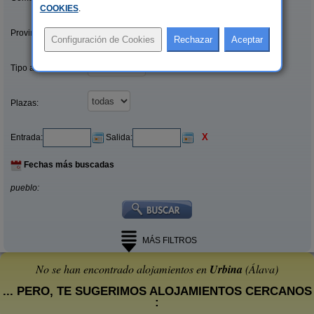
COOKIES
.
Provincias/Islas:
Tipo alquiler:
Plazas:
X
Entrada:
Salida:
Fechas más buscadas
pueblo:
MÁS FILTROS
No se han encontrado alojamientos en
Urbina
(Álava)
... PERO, TE SUGERIMOS ALOJAMIENTOS CERCANOS
: