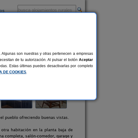
ios
-
al. Algunas son nuestras y otras pertenecen a empresas
cesitan de tu autorización. Al pulsar el botón
Aceptar
uedas. Estas últimas puedes desactivarlas por completo
CA DE COOKIES
.
del pueblo ofreciendo buenas vistas.
otra habitación en la planta baja de
ina completa, salón-comedor, garage y