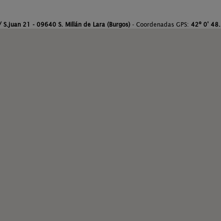
/ S.juan 21 - 09640 S. Millán de Lara (Burgos)
- Coordenadas GPS:
42º 0' 48.