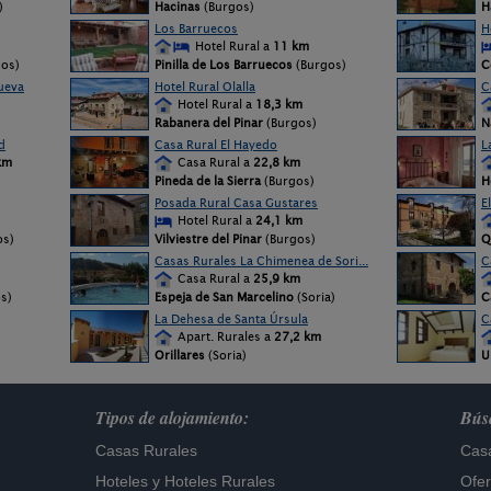
)
Hacinas
(Burgos)
H
Los Barruecos
H
Hotel Rural a
11 km
os)
Pinilla de Los Barruecos
(Burgos)
C
ueva
Hotel Rural Olalla
C
Hotel Rural a
18,3 km
)
Rabanera del Pinar
(Burgos)
N
d
Casa Rural El Hayedo
L
km
Casa Rural a
22,8 km
Pineda de la Sierra
(Burgos)
H
Posada Rural Casa Gustares
E
Hotel Rural a
24,1 km
os)
Vilviestre del Pinar
(Burgos)
Q
Casas Rurales La Chimenea de Sori...
C
Casa Rural a
25,9 km
s)
Espeja de San Marcelino
(Soria)
C
La Dehesa de Santa Úrsula
C
Apart. Rurales a
27,2 km
Orillares
(Soria)
U
Tipos de alojamiento:
Búsq
Casas Rurales
Casa
Hoteles
y
Hoteles Rurales
Ofer