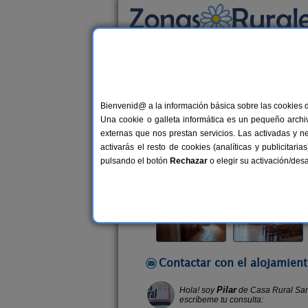
Busca por alojamiento
Alojamientos
>
Castilla y León
>
Burgos
>
Sa
Bienvenid@ a la información básica sobre las cookies 
Casa Rural San Pelayo
Una cookie o galleta informática es un pequeño archiv
Casa Rural en San Millán de Lara 
externas que nos prestan servicios. Las activadas y n
activarás el resto de cookies (analíticas y publicita
Alquiler completo
5-10+2 plazas
pulsando el botón
Rechazar
o elegir su activación/de
Contactar con el alojamient