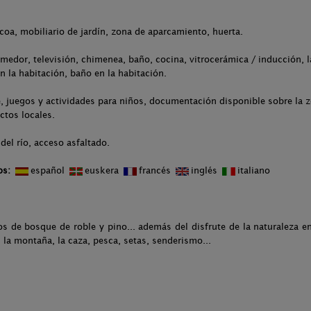
.
acoa, mobiliario de jardín, zona de aparcamiento, huerta.
medor, televisión, chimenea, baño, cocina, vitrocerámica / inducción, l
n la habitación, baño en la habitación.
 juegos y actividades para niños, documentación disponible sobre la zo
ctos locales.
del río, acceso asfaltado.
os:
español
euskera
francés
inglés
italiano
de bosque de roble y pino... además del disfrute de la naturaleza e
 la montaña, la caza, pesca, setas, senderismo...