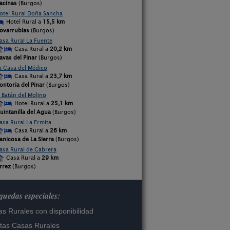
acinas
(Burgos)
otel Rural Doña Sancha
Hotel Rural a
15,5 km
ovarrubias
(Burgos)
asa Rural La Fuente
Casa Rural a
20,2 km
avas del Pinar
(Burgos)
a Casa del Médico
Casa Rural a
23,7 km
ontoria del Pinar
(Burgos)
l Batán del Molino
Hotel Rural a
25,1 km
uintanilla del Agua
(Burgos)
asa Rural La Ermita
Casa Rural a
26 km
anicosa de La Sierra
(Burgos)
asa Rural de Cabrera
Casa Rural a
29 km
rrez
(Burgos)
uedas especiales:
s Rurales con disponibilidad
tas Casas Rurales