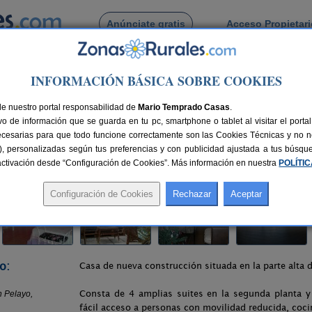
Anúnciate gratis
Acceso Propietar
Busca por pueblo
INFORMACIÓN BÁSICA SOBRE COOKIES
n Millán de Lara
> Casa Rural San Pelayo
de nuestro portal responsabilidad de
Mario Temprado Casas
.
o de información que se guarda en tu pc, smartphone o tablet al visitar el port
(Burgos)
ecesarias para que todo funcione correctamente son las Cookies Técnicas y no ne
rias), personalizadas según tus preferencias y con publicidad ajustada a tus búsq
45 km de Burgos
Compartir:
sactivación desde “Configuración de Cookies”. Más información en nuestra
POLÍTI
o:
Casa de nueva construcción situada en la parte alta 
Consta de 4 amplias suites en la segunda planta y 
fácil acceso a personas con movilidad reducida, coc