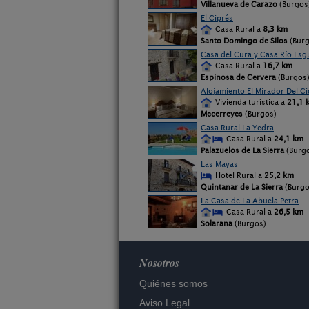
Villanueva de Carazo
(Burgos
El Ciprés
Casa Rural a
8,3 km
Santo Domingo de Silos
(Burg
Casa del Cura y Casa Río Esg
Casa Rural a
16,7 km
Espinosa de Cervera
(Burgos
Alojamiento El Mirador Del Ci
Vivienda turística a
21,1 
Mecerreyes
(Burgos)
Casa Rural La Yedra
Casa Rural a
24,1 km
Palazuelos de La Sierra
(Burg
Las Mayas
Hotel Rural a
25,2 km
Quintanar de La Sierra
(Burgo
La Casa de La Abuela Petra
Casa Rural a
26,5 km
Solarana
(Burgos)
Nosotros
Quiénes somos
Aviso Legal