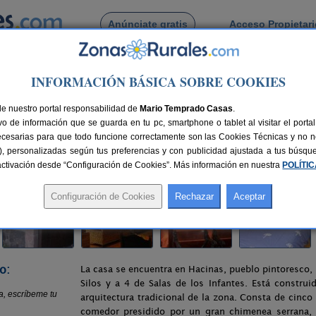
Anúnciate gratis
Acceso Propietar
Busca por pueblo
INFORMACIÓN BÁSICA SOBRE COOKIES
cinas
> La Chimenea Serrana
de nuestro portal responsabilidad de
Mario Temprado Casas
.
o de información que se guarda en tu pc, smartphone o tablet al visitar el port
ecesarias para que todo funcione correctamente son las Cookies Técnicas y no ne
rias), personalizadas según tus preferencias y con publicidad ajustada a tus búsq
60 km de Burgos
Compartir:
sactivación desde “Configuración de Cookies”. Más información en nuestra
POLÍTI
o:
La casa se encuentra en Hacinas, pueblo pintoresco
Silos y a 4 de Salas de los Infantes. Está constru
arquitectura tradicional de la zona. Consta de cinco
comedor presidido por un gran chimenea serrana, t