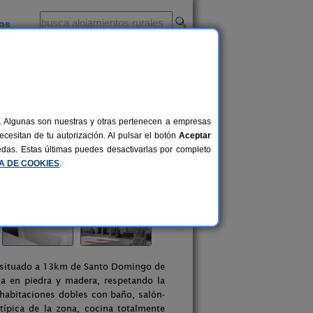
ios
-
al. Algunas son nuestras y otras pertenecen a empresas
cesitan de tu autorización. Al pulsar el botón
Aceptar
uedas. Estas últimas puedes desactivarlas por completo
CA DE COOKIES
.
, situado a 13km de Santo Domingo de
ida en piedra y madera, respetando la
 habitaciones dobles con baño, salón-
ípica de la zona, cocina totalmente