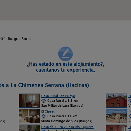
234, Burgos-Soria
¿Has estado en este alojamiento?,
cuéntanos tu experiencia.
os a La Chimenea Serrana (Hacinas)
Casa Rural San Pelayo
L
Casa Rural a
5,5 km
San Millán de Lara
(Burgos)
V
El Ciprés
H
Casa Rural a
11 km
os)
Santo Domingo de Silos
(Burgos)
R
Casa del Cura y Casa Río Esgueva
L