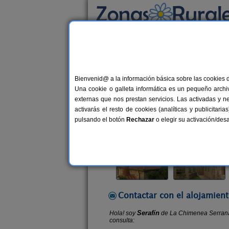
Busca por alojamiento
Alojamientos
>
Castilla y León
>
Burgos
>
Ha
Bienvenid@ a la información básica sobre las cookies 
La Chimenea Serrana
Una cookie o galleta informática es un pequeño archiv
Casa Rural en Hacinas (Burgos)
externas que nos prestan servicios. Las activadas y n
activarás el resto de cookies (analíticas y publicita
Alquiler completo
8-10 plazas
pulsando el botón
Rechazar
o elegir su activación/de
Contactar con el alojamient