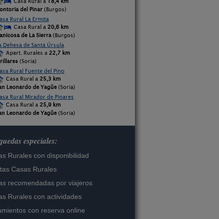
Casa Rural a
18,4 km
ontoria del Pinar
(Burgos)
asa Rural La Ermita
Casa Rural a
20,6 km
anicosa de La Sierra
(Burgos)
a Dehesa de Santa Úrsula
Apart. Rurales a
22,7 km
rillares
(Soria)
asa Rural Fuente del Pino
Casa Rural a
25,3 km
an Leonardo de Yagüe
(Soria)
asa Rural Mirador de Pinares
Casa Rural a
25,9 km
an Leonardo de Yagüe
(Soria)
uedas especiales:
s Rurales con disponibilidad
tas Casas Rurales
s recomendadas por viajeros
s Rurales con actividades
amientos con reserva online