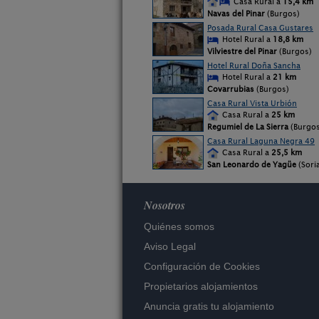
Casa Rural a
15,4 km
Navas del Pinar
(Burgos)
Posada Rural Casa Gustares
Hotel Rural a
18,8 km
Vilviestre del Pinar
(Burgos)
Hotel Rural Doña Sancha
Hotel Rural a
21 km
Covarrubias
(Burgos)
Casa Rural Vista Urbión
Casa Rural a
25 km
Regumiel de La Sierra
(Burgos
Casa Rural Laguna Negra 49
Casa Rural a
25,5 km
San Leonardo de Yagüe
(Sori
Nosotros
Quiénes somos
Aviso Legal
Configuración de Cookies
Propietarios alojamientos
Anuncia gratis tu alojamiento