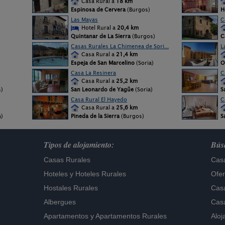
Casa Rural a
18 km
Espinosa de Cervera
(Burgos)
H
Las Mayas
C
Hotel Rural a
20,4 km
Quintanar de La Sierra
(Burgos)
C
Casas Rurales La Chimenea de Sori...
L
Casa Rural a
21,4 km
Espeja de San Marcelino
(Soria)
O
Casa La Resinera
C
Casa Rural a
25,2 km
)
San Leonardo de Yagüe
(Soria)
S
Casa Rural El Hayedo
C
Casa Rural a
25,6 km
a)
Pineda de la Sierra
(Burgos)
S
Tipos de alojamiento:
Búsq
Casas Rurales
Casa
Hoteles
y
Hoteles Rurales
Ofer
Hostales Rurales
Casa
Albergues
Casa
Apartamentos
y
Apartamentos Rurales
Aloj