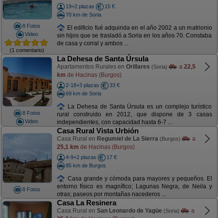
19+2 plazas
15 €
70 km de Soria
8 Fotos
El edificio fué adquirida en el año 2002 a un matrionio
Video
sin hijos que se trasladó a Soria en los años 70. Constaba
de casa y corral y ambos ...
(1 comentario)
La Dehesa de Santa Úrsula
Apartamentos Rurales en
Orillares
a
22,5
(Soria)
km
de Hacinas (Burgos)
2-18+3 plazas
33 €
69 km de Soria
La Dehesa de Santa Úrsula es un complejo turístico
8 Fotos
rural construido en 2012, que dispone de 3 casas
Video
independientes, con capacidad hasta 6-7 ...
Casa Rural Vista Urbión
Casa Rural en
Regumiel de La Sierra
a
(Burgos)
25,1 km
de Hacinas (Burgos)
4-9+2 plazas
17 €
85 km de Burgos
Casa grande y cómoda para mayores y pequeños. El
entorno físico es magnífico; Lagunas Negra, de Neila y
8 Fotos
otras; paseos por montañas nacederos ...
Casa La Resinera
Casa Rural en
San Leonardo de Yagüe
a
(Soria)