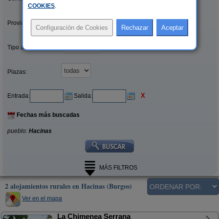
COOKIES
.
Provincias/Islas:
Tipo alquiler:
Plazas:
X
Entrada:
Salida:
Fechas más buscadas
pueblo:
Hacinas
MÁS FILTROS
2 alojamientos rurales en Hacinas (Burgos)
Ver en el mapa
La Chimenea Serrana