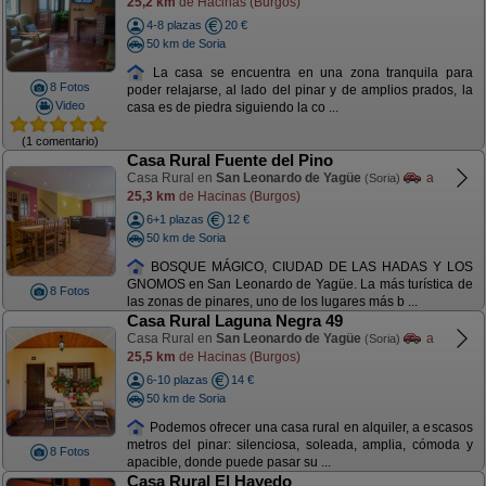
25,2 km
de Hacinas (Burgos)
4-8 plazas
20 €
50 km de Soria
La casa se encuentra en una zona tranquila para
8 Fotos
poder relajarse, al lado del pinar y de amplios prados, la
Video
casa es de piedra siguiendo la co ...
(1 comentario)
Casa Rural Fuente del Pino
Casa Rural en
San Leonardo de Yagüe
a
(Soria)
25,3 km
de Hacinas (Burgos)
6+1 plazas
12 €
50 km de Soria
BOSQUE MÁGICO, CIUDAD DE LAS HADAS Y LOS
GNOMOS en San Leonardo de Yagüe. La más turística de
8 Fotos
las zonas de pinares, uno de los lugares más b ...
Casa Rural Laguna Negra 49
Casa Rural en
San Leonardo de Yagüe
a
(Soria)
25,5 km
de Hacinas (Burgos)
6-10 plazas
14 €
50 km de Soria
Podemos ofrecer una casa rural en alquiler, a escasos
metros del pinar: silenciosa, soleada, amplia, cómoda y
8 Fotos
apacible, donde puede pasar su ...
Casa Rural El Hayedo