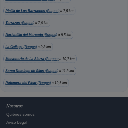
Pinilla de Los Barruecos
(Burgos)
a 7,5 km
Terrazas
(Burgos)
a 7,6 km
Barbadillo del Mercado
(Burgos)
a 8,5 km
La Gallega
(Burgos)
a 9,8 km
Monasterio de La Sierra
(Burgos)
a 10,7 km
Santo Domingo de Silos
(Burgos)
a 11,3 km
Rabanera del Pinar
(Burgos)
a 12,6 km
Nosotros
Quiénes somos
Aviso Legal