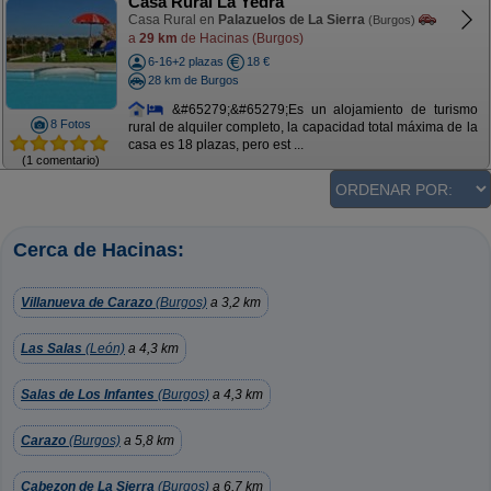
Casa Rural La Yedra
Casa Rural en
Palazuelos de La Sierra
(Burgos)
a
29 km
de Hacinas (Burgos)
6-16+2 plazas
18 €
28 km de Burgos
&#65279;&#65279;Es un alojamiento de turismo
8 Fotos
rural de alquiler completo, la capacidad total máxima de la
casa es 18 plazas, pero est ...
(1 comentario)
Cerca de Hacinas:
Villanueva de Carazo
(Burgos)
a 3,2 km
Las Salas
(León)
a 4,3 km
Salas de Los Infantes
(Burgos)
a 4,3 km
Carazo
(Burgos)
a 5,8 km
Cabezon de La Sierra
(Burgos)
a 6,7 km