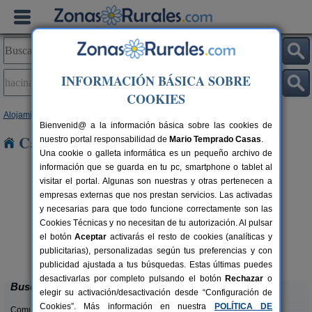
INFORMACIÓN BÁSICA SOBRE
COOKIES
Alojamientos
>
Castilla y León
>
Burgos
> Hacinas
Bienvenid@ a la información básica sobre las cookies de
Casas Rurales en Hacinas
nuestro portal responsabilidad de
Mario Temprado Casas
.
Una cookie o galleta informática es un pequeño archivo de
información que se guarda en tu pc, smartphone o tablet al
visitar el portal. Algunas son nuestras y otras pertenecen a
empresas externas que nos prestan servicios. Las activadas
y necesarias para que todo funcione correctamente son las
Cookies Técnicas y no necesitan de tu autorización. Al pulsar
el botón
Aceptar
activarás el resto de cookies (analíticas y
Casa El Sauco
rs.
6-7+1 pers.
publicitarias), personalizadas según tus preferencias y con
 €
22 €
Ailanes de Zamanzas (Burgos)
desde
publicidad ajustada a tus búsquedas. Estas últimas puedes
desactivarlas por completo pulsando el botón
Rechazar
o
Buscar
elegir su activación/desactivación desde “Configuración de
Cookies”. Más información en nuestra
POLÍTICA DE
Comunidades: