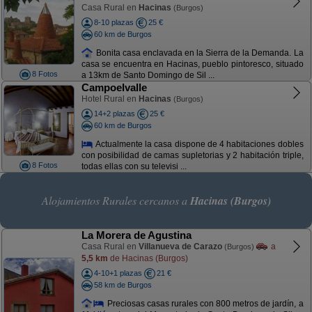
Casa Rural en
Hacinas
(Burgos)
8-10 plazas
25 €
60 km de Burgos
Bonita casa enclavada en la Sierra de la Demanda. La
casa se encuentra en Hacinas, pueblo pintoresco, situado
8 Fotos
a 13km de Santo Domingo de Sil ...
Campoelvalle
Hotel Rural en
Hacinas
(Burgos)
14+2 plazas
25 €
60 km de Burgos
Actualmente la casa dispone de 4 habitaciones dobles
con posibilidad de camas supletorias y 2 habitación triple,
8 Fotos
todas ellas con su televisi ...
Alojamientos Rurales cercanos a
Hacinas (Burgos)
La Morera de Agustina
Casa Rural en
Villanueva de Carazo
a
(Burgos)
5,5 km
de Hacinas (Burgos)
4-10+1 plazas
21 €
58 km de Burgos
Preciosas casas rurales con 800 metros de jardín, a