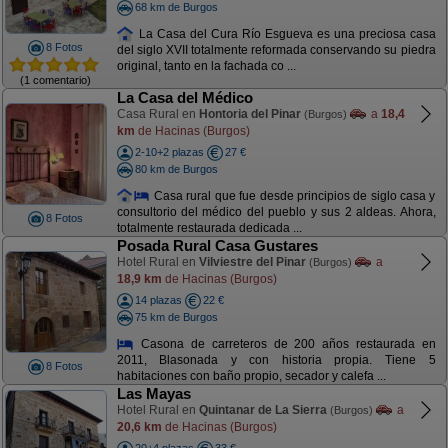
68 km de Burgos
La Casa del Cura Río Esgueva es una preciosa casa
8 Fotos
del siglo XVII totalmente reformada conservando su piedra
original, tanto en la fachada co ...
(1 comentario)
La Casa del Médico
Casa Rural en
Hontoria del Pinar
a
18,4
(Burgos)
km
de Hacinas (Burgos)
2-10+2 plazas
27 €
80 km de Burgos
Casa rural que fue desde principios de siglo casa y
consultorio del médico del pueblo y sus 2 aldeas. Ahora,
8 Fotos
totalmente restaurada dedicada ...
Posada Rural Casa Gustares
Hotel Rural en
Vilviestre del Pinar
a
(Burgos)
18,9 km
de Hacinas (Burgos)
14 plazas
22 €
75 km de Burgos
Casona de carreteros de 200 años restaurada en
2011, Blasonada y con historia propia. Tiene 5
8 Fotos
habitaciones con baño propio, secador y calefa ...
Las Mayas
Hotel Rural en
Quintanar de La Sierra
a
(Burgos)
20,6 km
de Hacinas (Burgos)