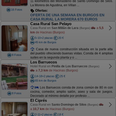
11 kilómetros del Monasterio de Santo Domingo de Silos.
La Morera de Agustina, en Villan ...
16 Fotos
Ofertas:
OFERTA NOCHEBUENA. 850 EUROS. DEL 21
AL 25 DICIEMBRE DIAS FANTÁSTICOS
Casa Rural San Pelayo
Casa Rural en
San Millán de Lara
a
5,5
(Burgos)
km
de Hacinas (Burgos)
5-10+2 plazas
20 €
45 km de Burgos
Casa de nueva construcción situada en la parte alta
del pueblo ofreciendo buenas vistas. Consta de 4 amplias
8 Fotos
suites en la segunda planta y o ...
Los Barruecos
Hotel Rural en
Pinilla de Los Barruecos
(Burgos)
a
7,3 km
de Hacinas (Burgos)
14-18+2 plazas
25 €
65 km de Burgos
Los Barruecos consta de zona común de 80 m con
cocina, comedor, amplio salón, aseo y sala de juegos.
8 Fotos
Decorado al mínimo detalle por profesio ...
El Ciprés
Casa Rural en
Santo Domingo de Silos
(Burgos)
a
10,7 km
de Hacinas (Burgos)
2-11+2 plazas
18 €