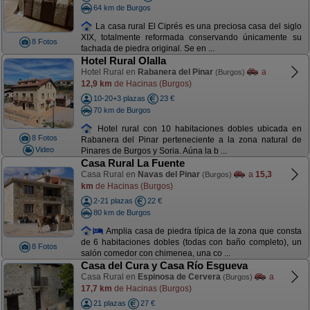
64 km de Burgos
La casa rural El Ciprés es una preciosa casa del siglo
XIX, totalmente reformada conservando únicamente su
8 Fotos
fachada de piedra original. Se en ...
Hotel Rural Olalla
Hotel Rural en
Rabanera del Pinar
a
(Burgos)
12,9 km
de Hacinas (Burgos)
10-20+3 plazas
23 €
70 km de Burgos
Hotel rural con 10 habitaciones dobles ubicada en
8 Fotos
Rabanera del Pinar perteneciente a la zona natural de
Video
Pinares de Burgos y Soria. Aúna la b ...
Casa Rural La Fuente
Casa Rural en
Navas del Pinar
a
15,3
(Burgos)
km
de Hacinas (Burgos)
2-21 plazas
22 €
80 km de Burgos
Amplia casa de piedra típica de la zona que consta
de 6 habitaciones dobles (todas con baño completo), un
8 Fotos
salón comedor con chimenea, una co ...
Casa del Cura y Casa Río Esgueva
Casa Rural en
Espinosa de Cervera
a
(Burgos)
17,7 km
de Hacinas (Burgos)
21 plazas
27 €