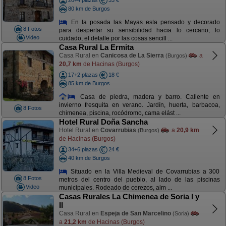
20+4 plazas
33 €
80 km de Burgos
En la posada las Mayas esta pensado y decorado
8 Fotos
para despertar su sensibilidad hacia lo cercano, lo
Video
cuidado, el detalle por las cosas sencill ...
Casa Rural La Ermita
Casa Rural en
Canicosa de La Sierra
a
(Burgos)
20,7 km
de Hacinas (Burgos)
17+2 plazas
18 €
85 km de Burgos
Casa de piedra, madera y barro. Caliente en
invierno fresquita en verano. Jardín, huerta, barbacoa,
8 Fotos
chimenea, piscina, rocódromo, cama elást ...
Hotel Rural Doña Sancha
Hotel Rural en
Covarrubias
a
20,9 km
(Burgos)
de Hacinas (Burgos)
34+6 plazas
24 €
40 km de Burgos
Situado en la Villa Medieval de Covarrubias a 300
8 Fotos
metros del centro del pueblo, al lado de las piscinas
Video
municipales. Rodeado de cerezos, alm ...
Casas Rurales La Chimenea de Soria I y
II
Casa Rural en
Espeja de San Marcelino
(Soria)
a
21,2 km
de Hacinas (Burgos)