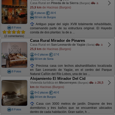
Casa Rural en
Pineda de la Sierra
a
(Burgos)
25,9 km
de Hacinas (Burgos)
8 plazas
30 €
50 km de Burgos
Antiguo pajar del siglo XVIII totalmente rehabilitado,
8 Fotos
conservando parte de su estructura original. El Hayedo
consta de dos plantas: la de a ...
(2 comentarios)
Casa Rural Mirador de Pinares
Casa Rural en
San Leonardo de Yagüe
a
(Soria)
25,9 km
de Hacinas (Burgos)
6+2 plazas
17 €
50 km de Soria
Preciosa casa con techos abuhardillados localizada
en San Leonardo de Yagüe, en el centro del Parque
8 Fotos
Natural Cañón del Río Lobos, una de las ...
Alojamiento El Mirador Del Cid
Vivienda turística en
Mecerreyes
a
26,5
(Burgos)
km
de Hacinas (Burgos)
9+2 plazas
40 €
34 km de Burgos
Casa con 3000 metros de jardín. Dispone de tres
dormitorios y tres baños que se encuentran ubicados
8 Fotos
dentro de cada habitación. Gran salón, h ...