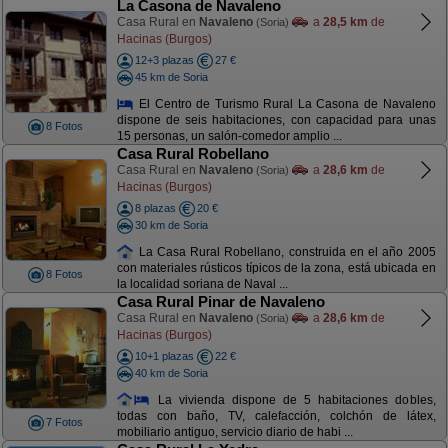
La Casona de Navaleno
Casa Rural en
Navaleno
a
28,5 km
de
(Soria)
Hacinas (Burgos)
12+3 plazas
27 €
45 km de Soria
El Centro de Turismo Rural La Casona de Navaleno
dispone de seis habitaciones, con capacidad para unas
8 Fotos
15 personas, un salón-comedor amplio ...
Casa Rural Robellano
Casa Rural en
Navaleno
a
28,6 km
de
(Soria)
Hacinas (Burgos)
8 plazas
20 €
30 km de Soria
La Casa Rural Robellano, construida en el año 2005
con materiales rústicos típicos de la zona, está ubicada en
8 Fotos
la localidad soriana de Naval ...
Casa Rural Pinar de Navaleno
Casa Rural en
Navaleno
a
28,6 km
de
(Soria)
Hacinas (Burgos)
10+1 plazas
22 €
40 km de Soria
La vivienda dispone de 5 habitaciones dobles,
todas con baño, TV, calefacción, colchón de látex,
7 Fotos
mobiliario antiguo, servicio diario de habi ...