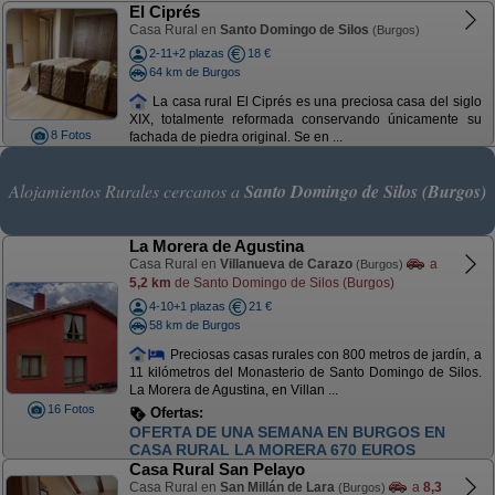
El Ciprés
Casa Rural en
Santo Domingo de Silos
(Burgos)
2-11+2 plazas
18 €
64 km de Burgos
La casa rural El Ciprés es una preciosa casa del siglo
XIX, totalmente reformada conservando únicamente su
8 Fotos
fachada de piedra original. Se en ...
Alojamientos Rurales cercanos a
Santo Domingo de Silos (Burgos)
La Morera de Agustina
Casa Rural en
Villanueva de Carazo
a
(Burgos)
5,2 km
de Santo Domingo de Silos (Burgos)
4-10+1 plazas
21 €
58 km de Burgos
Preciosas casas rurales con 800 metros de jardín, a
11 kilómetros del Monasterio de Santo Domingo de Silos.
La Morera de Agustina, en Villan ...
16 Fotos
Ofertas:
OFERTA NOCHEBUENA. 850 EUROS. DEL 21
AL 25 DICIEMBRE DIAS FANTÁSTICOS
Casa Rural San Pelayo
Casa Rural en
San Millán de Lara
a
8,3
(Burgos)