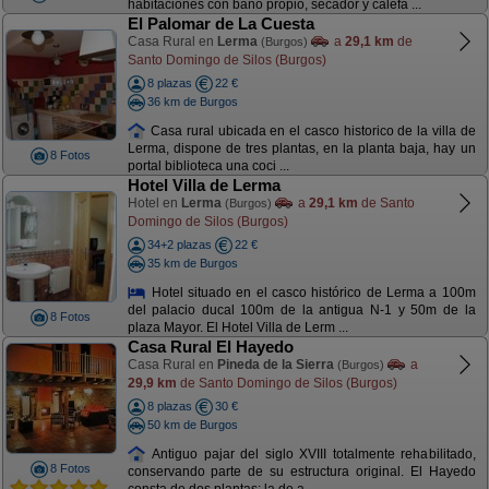
habitaciones con baño propio, secador y calefa ...
El Palomar de La Cuesta
Casa Rural en
Lerma
a
29,1 km
de
(Burgos)
Santo Domingo de Silos (Burgos)
8 plazas
22 €
36 km de Burgos
Casa rural ubicada en el casco historico de la villa de
Lerma, dispone de tres plantas, en la planta baja, hay un
8 Fotos
portal biblioteca una coci ...
Hotel Villa de Lerma
Hotel en
Lerma
a
29,1 km
de Santo
(Burgos)
Domingo de Silos (Burgos)
34+2 plazas
22 €
35 km de Burgos
Hotel situado en el casco histórico de Lerma a 100m
del palacio ducal 100m de la antigua N-1 y 50m de la
8 Fotos
plaza Mayor. El Hotel Villa de Lerm ...
Casa Rural El Hayedo
Casa Rural en
Pineda de la Sierra
a
(Burgos)
29,9 km
de Santo Domingo de Silos (Burgos)
8 plazas
30 €
50 km de Burgos
Antiguo pajar del siglo XVIII totalmente rehabilitado,
8 Fotos
conservando parte de su estructura original. El Hayedo