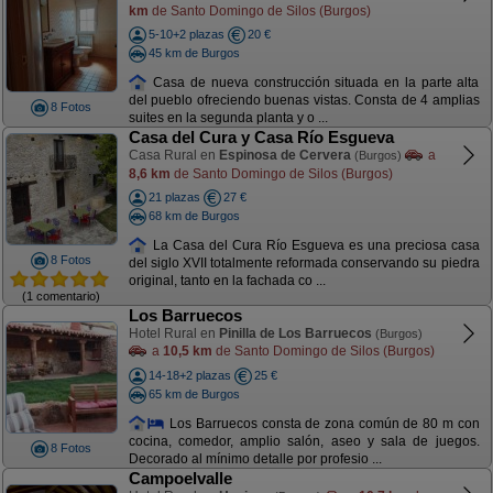
km
de Santo Domingo de Silos (Burgos)
5-10+2 plazas
20 €
45 km de Burgos
Casa de nueva construcción situada en la parte alta
del pueblo ofreciendo buenas vistas. Consta de 4 amplias
8 Fotos
suites en la segunda planta y o ...
Casa del Cura y Casa Río Esgueva
Casa Rural en
Espinosa de Cervera
a
(Burgos)
8,6 km
de Santo Domingo de Silos (Burgos)
21 plazas
27 €
68 km de Burgos
La Casa del Cura Río Esgueva es una preciosa casa
8 Fotos
del siglo XVII totalmente reformada conservando su piedra
original, tanto en la fachada co ...
(1 comentario)
Los Barruecos
Hotel Rural en
Pinilla de Los Barruecos
(Burgos)
a
10,5 km
de Santo Domingo de Silos (Burgos)
14-18+2 plazas
25 €
65 km de Burgos
Los Barruecos consta de zona común de 80 m con
cocina, comedor, amplio salón, aseo y sala de juegos.
8 Fotos
Decorado al mínimo detalle por profesio ...
Campoelvalle