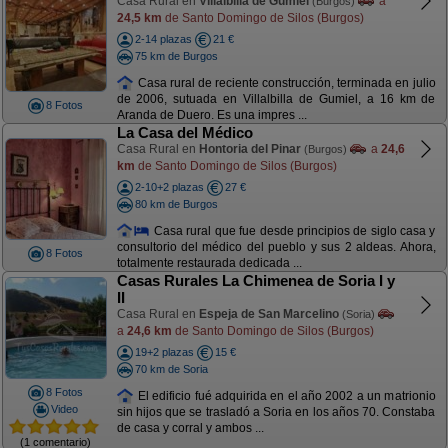
Casa Rural en
Villalbilla de Gumiel
a
(Burgos)
24,5 km
de Santo Domingo de Silos (Burgos)
2-14 plazas
21 €
75 km de Burgos
Casa rural de reciente construcción, terminada en julio
de 2006, sutuada en Villalbilla de Gumiel, a 16 km de
8 Fotos
Aranda de Duero. Es una impres ...
La Casa del Médico
Casa Rural en
Hontoria del Pinar
a
24,6
(Burgos)
km
de Santo Domingo de Silos (Burgos)
2-10+2 plazas
27 €
80 km de Burgos
Casa rural que fue desde principios de siglo casa y
consultorio del médico del pueblo y sus 2 aldeas. Ahora,
8 Fotos
totalmente restaurada dedicada ...
Casas Rurales La Chimenea de Soria I y
II
Casa Rural en
Espeja de San Marcelino
(Soria)
a
24,6 km
de Santo Domingo de Silos (Burgos)
19+2 plazas
15 €
70 km de Soria
8 Fotos
El edificio fué adquirida en el año 2002 a un matrionio
Video
sin hijos que se trasladó a Soria en los años 70. Constaba
de casa y corral y ambos ...
(1 comentario)