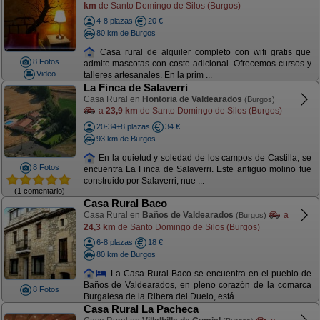
km
de Santo Domingo de Silos (Burgos)
4-8 plazas
20 €
80 km de Burgos
Casa rural de alquiler completo con wifi gratis que
8 Fotos
admite mascotas con coste adicional. Ofrecemos cursos y
Video
talleres artesanales. En la prim ...
La Finca de Salaverri
Casa Rural en
Hontoria de Valdearados
(Burgos)
a
23,9 km
de Santo Domingo de Silos (Burgos)
20-34+8 plazas
34 €
93 km de Burgos
En la quietud y soledad de los campos de Castilla, se
8 Fotos
encuentra La Finca de Salaverri. Este antiguo molino fue
construido por Salaverri, nue ...
(1 comentario)
Casa Rural Baco
Casa Rural en
Baños de Valdearados
a
(Burgos)
24,3 km
de Santo Domingo de Silos (Burgos)
6-8 plazas
18 €
80 km de Burgos
La Casa Rural Baco se encuentra en el pueblo de
Baños de Valdearados, en pleno corazón de la comarca
8 Fotos
Burgalesa de la Ribera del Duelo, está ...
Casa Rural La Pacheca