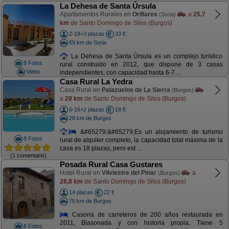
La Dehesa de Santa Úrsula
Apartamentos Rurales en
Orillares
a
25,7
(Soria)
km
de Santo Domingo de Silos (Burgos)
2-18+3 plazas
33 €
69 km de Soria
La Dehesa de Santa Úrsula es un complejo turístico
8 Fotos
rural construido en 2012, que dispone de 3 casas
Video
independientes, con capacidad hasta 6-7 ...
Casa Rural La Yedra
Casa Rural en
Palazuelos de La Sierra
(Burgos)
a
28 km
de Santo Domingo de Silos (Burgos)
6-16+2 plazas
18 €
28 km de Burgos
&#65279;&#65279;Es un alojamiento de turismo
8 Fotos
rural de alquiler completo, la capacidad total máxima de la
casa es 18 plazas, pero est ...
(1 comentario)
Posada Rural Casa Gustares
Hotel Rural en
Vilviestre del Pinar
a
(Burgos)
28,8 km
de Santo Domingo de Silos (Burgos)
14 plazas
22 €
75 km de Burgos
Casona de carreteros de 200 años restaurada en
2011, Blasonada y con historia propia. Tiene 5
8 Fotos