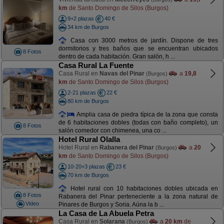
km
de Santo Domingo de Silos (Burgos)
9+2 plazas
40 €
34 km de Burgos
Casa con 3000 metros de jardín. Dispone de tres
dormitorios y tres baños que se encuentran ubicados
8 Fotos
dentro de cada habitación. Gran salón, h ...
Casa Rural La Fuente
Casa Rural en
Navas del Pinar
a
19,8
(Burgos)
km
de Santo Domingo de Silos (Burgos)
2-21 plazas
22 €
80 km de Burgos
Amplia casa de piedra típica de la zona que consta
de 6 habitaciones dobles (todas con baño completo), un
8 Fotos
salón comedor con chimenea, una co ...
Hotel Rural Olalla
Hotel Rural en
Rabanera del Pinar
a
20
(Burgos)
km
de Santo Domingo de Silos (Burgos)
10-20+3 plazas
23 €
70 km de Burgos
Hotel rural con 10 habitaciones dobles ubicada en
8 Fotos
Rabanera del Pinar perteneciente a la zona natural de
Video
Pinares de Burgos y Soria. Aúna la b ...
La Casa de La Abuela Petra
Casa Rural en
Solarana
a
20 km
de
(Burgos)