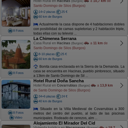
Hotel Rural en
Hacinas
a
10,7 km
de
(Burgos)
Santo Domingo de Silos (Burgos)
14+2 plazas
25 €
60 km de Burgos
Actualmente la casa dispone de 4 habitaciones dobles
con posibilidad de camas supletorias y 2 habitación triple,
8 Fotos
todas ellas con su televisi ...
La Chimenea Serrana
Casa Rural en
Hacinas
a
11 km
de
(Burgos)
Santo Domingo de Silos (Burgos)
8-10 plazas
25 €
60 km de Burgos
Bonita casa enclavada en la Sierra de la Demanda. La
casa se encuentra en Hacinas, pueblo pintoresco, situado
8 Fotos
a 13km de Santo Domingo de Sil ...
Hotel Rural Doña Sancha
Hotel Rural en
Covarrubias
a
13,9 km
(Burgos)
de Santo Domingo de Silos (Burgos)
34+6 plazas
24 €
40 km de Burgos
Situado en la Villa Medieval de Covarrubias a 300
8 Fotos
metros del centro del pueblo, al lado de las piscinas
Video
municipales. Rodeado de cerezos, alm ...
Alojamiento El Mirador Del Cid
Vivienda turística en
Mecerreyes
a
19,7
(Burgos)