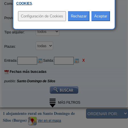
COOKIES
.
Comunidades:
Provincias/Islas:
Tipo alquiler:
Plazas:
X
Entrada:
Salida:
Fechas más buscadas
pueblo:
Santo Domingo de Silos
MÁS FILTROS
1 alojamiento rural en Santo Domingo de
Silos (Burgos)
Ver en el mapa