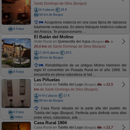
Santo Domingo de Silos (Burgos)
8+3 plazas
28 €
50 km de Burgos
Acogedora estancia en una casa típica de labranza
totalmente restaurada. En pleno triángulo histórico-cultural
8 Fotos
del Arlanza. Te proporcionamo ...
El Batán del Molino
Hotel Rural en
Quintanilla del Agua
a
(Burgos)
20,4 km
de Santo Domingo de Silos (Burgos)
2-19+5 plazas
30 €
49 km de Burgos
Rehabilitación de un antiguo Molino Harinero del
siglo XI convertido en Posada Rural en el año 1999. Se
8 Fotos
encuentra en plena naturaleza al lad ...
Las Piñuelas
Casa Rural en
Tubilla del Lago
a
22,5
(Burgos)
km
de Santo Domingo de Silos (Burgos)
6-8+2 plazas
17 €
80 km de Burgos
Casa Rural situada en la parte alta del pueblo de
8 Fotos
Tubilla del lago (Burgos). Perfecta para disfruta unos días
Video
entre vinos, naturaleza, arte ...
Casa Rural 1904
Casa Rural en
Tubilla del Lago
a
22,7
(Burgos)