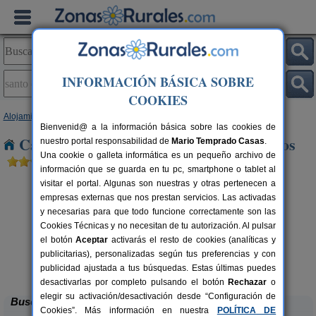
INFORMACIÓN BÁSICA SOBRE
COOKIES
Alojamientos
>
Castilla y León
>
Burgos
> Santo Domingo de Silos
Bienvenid@ a la información básica sobre las cookies de
Casas Rurales en Santo Domingo de Silos
nuestro portal responsabilidad de
Mario Temprado Casas
.
Una cookie o galleta informática es un pequeño archivo de
información que se guarda en tu pc, smartphone o tablet al
visitar el portal. Algunas son nuestras y otras pertenecen a
empresas externas que nos prestan servicios. Las activadas
y necesarias para que todo funcione correctamente son las
Cookies Técnicas y no necesitan de tu autorización. Al pulsar
el botón
Aceptar
activarás el resto de cookies (analíticas y
publicitarias), personalizadas según tus preferencias y con
Casa El Sauco
rs.
6-7+1 pers.
 €
22 €
publicidad ajustada a tus búsquedas. Estas últimas puedes
Ailanes de Zamanzas (Burgos)
desde
desactivarlas por completo pulsando el botón
Rechazar
o
elegir su activación/desactivación desde “Configuración de
Buscar
Cookies”. Más información en nuestra
POLÍTICA DE