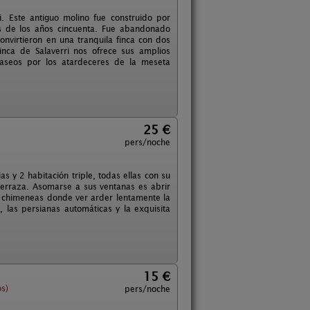
. Este antiguo molino fue construido por
es de los años cincuenta. Fue abandonado
nvirtieron en una tranquila finca con dos
inca de Salaverri nos ofrece sus amplios
 paseos por los atardeceres de la meseta
25 €
pers/noche
 y 2 habitación triple, todas ellas con su
 terraza. Asomarse a sus ventanas es abrir
s chimeneas donde ver arder lentamente la
 las persianas automáticas y la exquisita
15 €
s)
pers/noche