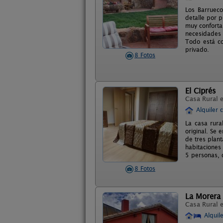
Los Barruec
detalle por 
muy conforta
necesidades 
Todo está co
privado.
8 Fotos
El Ciprés
Casa Rural 
Alquiler 
La casa rura
original. Se 
de tres plan
habitaciones
5 personas, 
8 Fotos
La Morera
Casa Rural 
Alquil