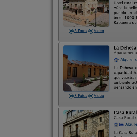
Hotel rural 
Aúna la bell
pueblo en el
tener 1000 h
Rabanera del
8 Fotos
Video
La Dehesa 
Apartament
Alquiler 
La Dehesa d
capacidad h
que vuestras
ambiente act
pensando en o
8 Fotos
Video
Casa Rural
Casa Rural 
Alquil
La Casa Rura