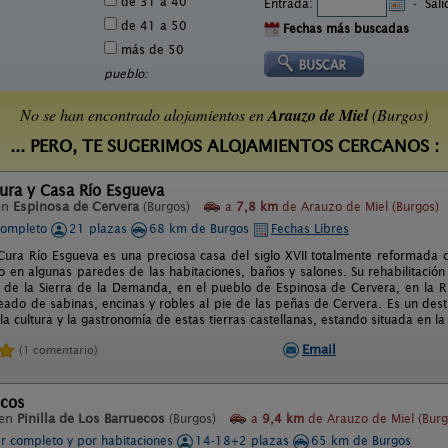
de 31 a 40
Entrada:
-
Sal
de 41 a 50
Fechas más buscadas
más de 50
pueblo:
No se han encontrado alojamientos en
Arauzo de Miel
(Burgos)
... PERO, TE SUGERIMOS ALOJAMIENTOS CERCANOS :
ura y Casa Río Esgueva
en
Espinosa de Cervera
(Burgos)
a
7,8 km
de Arauzo de Miel (Burgos)
completo
21 plazas
68 km de Burgos
Fechas Libres
Cura Río Esgueva es una preciosa casa del siglo XVII totalmente reformada c
 en algunas paredes de las habitaciones, baños y salones. Su rehabilitació
s de la Sierra de la Demanda, en el pueblo de Espinosa de Cervera, en la Ri
eado de sabinas, encinas y robles al pie de las peñas de Cervera. Es un desti
la cultura y la gastronomía de estas tierras castellanas, estando situada en 
Email
(1 comentario)
ecos
 en
Pinilla de Los Barruecos
(Burgos)
a
9,4 km
de Arauzo de Miel (Burg
er completo y por habitaciones
14-18+2 plazas
65 km de Burgos