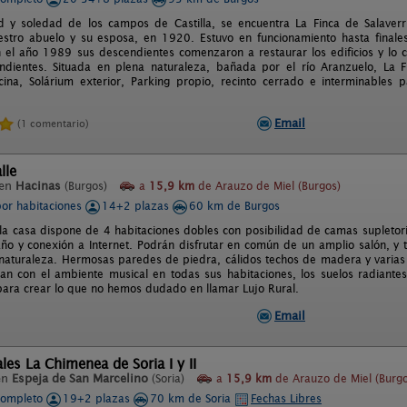
d y soledad de los campos de Castilla, se encuentra La Finca de Salaverri
uestro abuelo y su esposa, en 1920. Estuvo en funcionamiento hasta final
 el año 1989 sus descendientes comenzaron a restaurar los edificios y lo co
endientes. Situada en plena naturaleza, bañada por el río Aranzuelo, La F
scina, Solárium exterior, Parking propio, recinto cerrado e interminables
Email
(1 comentario)
lle
 en
Hacinas
(Burgos)
a
15,9 km
de Arauzo de Miel (Burgos)
por habitaciones
14+2 plazas
60 km de Burgos
la casa dispone de 4 habitaciones dobles con posibilidad de camas supletorias
baño y conexión a Internet. Podrán disfrutar en común de un amplio salón, y
a naturaleza. Hermosas paredes de piedra, cálidos techos de madera y varia
an con el ambiente musical en todas sus habitaciones, los suelos radiantes,
para crear lo que no hemos dudado en llamar Lujo Rural.
Email
les La Chimenea de Soria I y II
en
Espeja de San Marcelino
(Soria)
a
15,9 km
de Arauzo de Miel (Burgo
completo
19+2 plazas
70 km de Soria
Fechas Libres