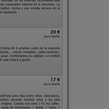
isfrutar de las diversas actividades que
e una capacidad máxima de 8 personas. La
baños, cocina y una amplia terraza en la
nte equipada.
20 €
pers/noche
. Consta de 4 amplias suites en la segunda
ducida... cocina completa, salón-comedor,
 ajuar. Combinamos la calidad y el confort
 de que estará a gusto.
17 €
pers/noche
disfruta unos días entre vinos, naturaleza,
l médico durante muchos años y ha sido
original. Cuenta con unos 150 m2 útiles,
n cama de matrimonio, 1 doble, 1 triple, 1