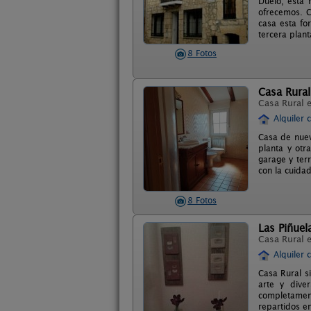
Duelo, está 
ofrecemos. C
casa esta fo
tercera plant
8 Fotos
Casa Rural
Casa Rural 
Alquiler 
Casa de nuev
planta y otr
garage y ter
con la cuidad
8 Fotos
Las Piñuel
Casa Rural 
Alquiler 
Casa Rural si
arte y dive
completament
repartidos e