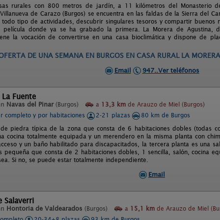
asas rurales con 800 metros de jardín, a 11 kilómetros del Monasterio 
Villanueva de Carazo (Burgos) se encuentra en las faldas de la Sierra del Ca
r todo tipo de actividades, descubrir singulares tesoros y compartir buenos
 película donde ya se ha grabado la primera. La Morera de Agustina, dis
iene la vocación de convertirse en una casa bioclimática y dispone de pla
OFERTA NOCHEBUENA. 850 EUROS. DEL 21 AL 25 DICIEMBRE DIA
Email
947..Ver teléfonos
 La Fuente
en
Navas del Pinar
(Burgos)
a
13,3 km
de Arauzo de Miel (Burgos)
er completo y por habitaciones
2-21 plazas
80 km de Burgos
de piedra típica de la zona que consta de 6 habitaciones dobles (todas 
a cocina totalmente equipada y un merendero en la misma planta con chim
cceso y un baño habilitado para discapacitados, la tercera planta es una 
 pequeña que consta de 2 habitaciones dobles, 1 sencilla, salón, cocina eq
sea. Si no, se puede estar totalmente independiente.
Email
 Salaverri
en
Hontoria de Valdearados
(Burgos)
a
15,1 km
de Arauzo de Miel (Bu
completo
20-34+8 plazas
93 km de Burgos