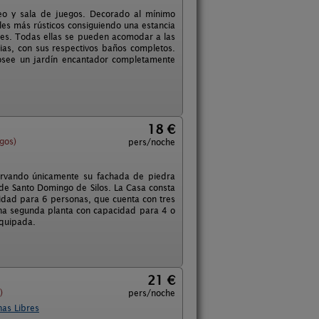
eo y sala de juegos. Decorado al mínimo
es más rústicos consiguiendo una estancia
ples. Todas ellas se pueden acomodar a las
ias, con sus respectivos baños completos.
 Posee un jardín encantador completamente
18 €
gos)
pers/noche
servando únicamente su fachada de piedra
o de Santo Domingo de Silos. La Casa consta
cidad para 6 personas, que cuenta con tres
Una segunda planta con capacidad para 4 o
equipada.
21 €
)
pers/noche
has Libres