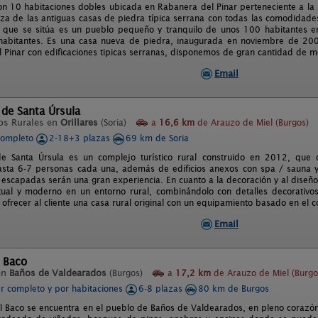
con 10 habitaciones dobles ubicada en Rabanera del Pinar perteneciente a la 
eza de las antiguas casas de piedra típica serrana con todas las comodidades
 que se sitúa es un pueblo pequeño y tranquilo de unos 100 habitantes en 
abitantes. Es una casa nueva de piedra, inaugurada en noviembre de 2008
 Pinar con edificaciones tipicas serranas, disponemos de gran cantidad de m
Email
de Santa Úrsula
os Rurales en
Orillares
(Soria)
a
16,6 km
de Arauzo de Miel (Burgos)
completo
2-18+3 plazas
69 km de Soria
e Santa Úrsula es un complejo turístico rural construido en 2012, que
asta 6-7 personas cada una, además de edificios anexos con spa / sauna
 escapadas serán una gran experiencia. En cuanto a la decoración y al diseño
ual y moderno en un entorno rural, combinándolo con detalles decorativos
frecer al cliente una casa rural original con un equipamiento basado en el c
Email
 Baco
en
Baños de Valdearados
(Burgos)
a
17,2 km
de Arauzo de Miel (Burgo
er completo y por habitaciones
6-8 plazas
80 km de Burgos
l Baco se encuentra en el pueblo de Baños de Valdearados, en pleno corazón