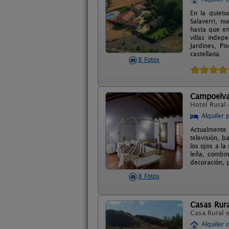
En la quietu
Salaverri, n
hasta que en
villas indep
Jardines, Pi
castellana.
8 Fotos
Campoelva
Hotel Rural
Alquiler 
Actualmente 
televisión, 
los ojos a l
leña, combin
decoración, 
8 Fotos
Casas Rura
Casa Rural 
Alquiler 