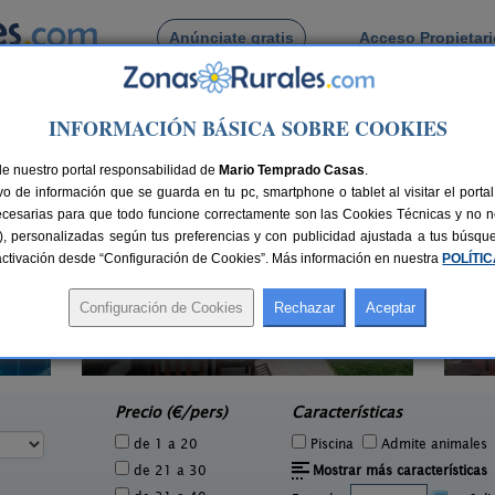
Anúnciate gratis
Acceso Propietar
Busca por pueblo
INFORMACIÓN BÁSICA SOBRE COOKIES
uzo de Miel
de Arauzo de Miel
de nuestro portal responsabilidad de
Mario Temprado Casas
.
o de información que se guarda en tu pc, smartphone o tablet al visitar el port
ecesarias para que todo funcione correctamente son las Cookies Técnicas y no ne
rias), personalizadas según tus preferencias y con publicidad ajustada a tus búsq
sactivación desde “Configuración de Cookies”. Más información en nuestra
POLÍTI
La Morera de Agustina
Casa
1 pers.
4-10+1 pers.
22 €
21 €
Villanueva de Carazo (Burgos)
Moz
e
desde
Precio (€/pers)
Características
de 1 a 20
Piscina
Admite animales
de 21 a 30
Mostrar más características