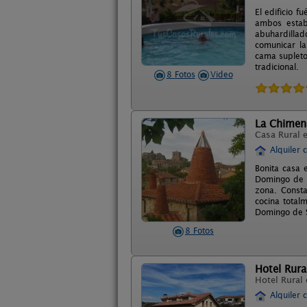
El edificio f
ambos estab
abuhardillad
comunicar la
cama supleto
tradicional.
8 Fotos
Video
La Chimen
Casa Rural 
Alquiler 
Bonita casa 
Domingo de S
zona. Consta
cocina total
Domingo de Si
8 Fotos
Hotel Rural
Hotel Rural
Alquiler 