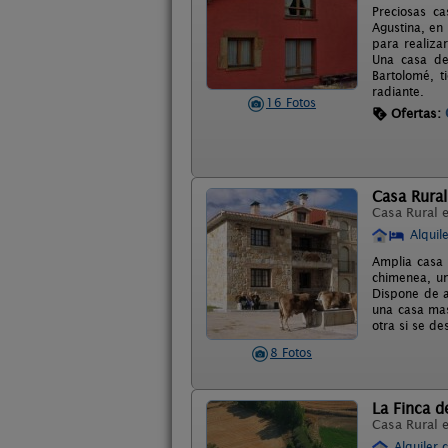
Preciosas c
Agustina, en 
para realiza
Una casa de
Bartolomé, t
radiante.
16 Fotos
Ofertas:
Casa Rural
Casa Rural 
Alquil
Amplia casa 
chimenea, un
Dispone de a
una casa mas
otra si se de
8 Fotos
La Finca de
Casa Rural 
Alquiler 