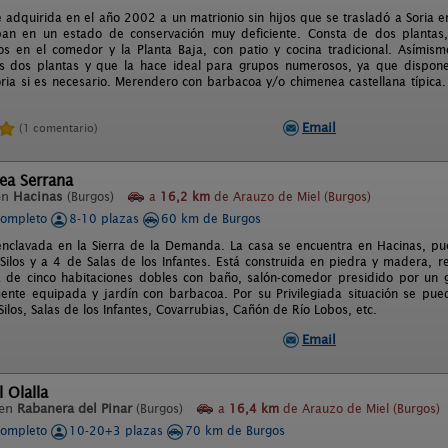
ué adquirida en el año 2002 a un matrionio sin hijos que se trasladó a Soria 
an en un estado de conservación muy deficiente. Consta de dos plantas,
os en el comedor y la Planta Baja, con patio y cocina tradicional. Asímism
s dos plantas y que la hace ideal para grupos numerosos, ya que dispone
ria si es necesario. Merendero con barbacoa y/o chimenea castellana típica.
Email
(1 comentario)
ea Serrana
en
Hacinas
(Burgos)
a
16,2 km
de Arauzo de Miel (Burgos)
completo
8-10 plazas
60 km de Burgos
enclavada en la Sierra de la Demanda. La casa se encuentra en Hacinas, pu
ilos y a 4 de Salas de los Infantes. Está construida en piedra y madera, re
 de cinco habitaciones dobles con baño, salón-comedor presidido por un g
mente equipada y jardín con barbacoa. Por su Privilegiada situación se pueden
los, Salas de los Infantes, Covarrubias, Cañón de Río Lobos, etc.
Email
 Olalla
 en
Rabanera del Pinar
(Burgos)
a
16,4 km
de Arauzo de Miel (Burgos)
completo
10-20+3 plazas
70 km de Burgos