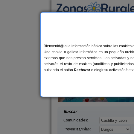
Busca por alojamiento
Alojamientos
>
Castilla y León
>
Burgos
> Ara
Casas Rurales cerca 
Bienvenid@ a la información básica sobre las cookies 
Una cookie o galleta informática es un pequeño archiv
externas que nos prestan servicios. Las activadas y n
activarás el resto de cookies (analíticas y publicita
pulsando el botón
Rechazar
o elegir su activación/de
Tirabeque
Casa El Sauco
8-10+1 pers.
6-7+
47 €
a (Burgos)
Ailanes de Zamanzas (Burgos)
desde
desd
Buscar
Comunidades:
Provincias/Islas: