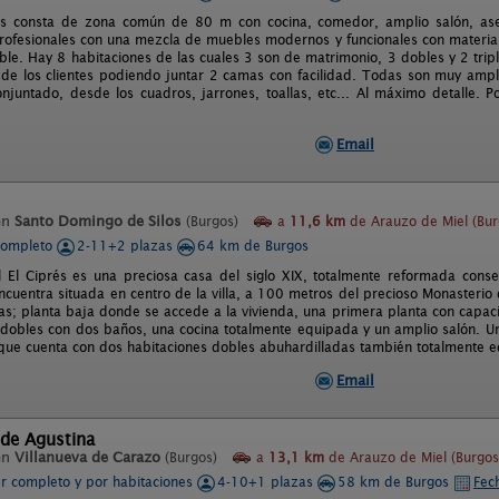
os consta de zona común de 80 m con cocina, comedor, amplio salón, as
profesionales con una mezcla de muebles modernos y funcionales con material
ble. Hay 8 habitaciones de las cuales 3 son de matrimonio, 3 dobles y 2 tri
de los clientes podiendo juntar 2 camas con facilidad. Todas son muy ampl
njuntado, desde los cuadros, jarrones, toallas, etc... Al máximo detalle.
Email
en
Santo Domingo de Silos
(Burgos)
a
11,6 km
de Arauzo de Miel (Bur
completo
2-11+2 plazas
64 km de Burgos
l El Ciprés es una preciosa casa del siglo XIX, totalmente reformada con
encuentra situada en centro de la villa, a 100 metros del precioso Monasteri
tas; planta baja donde se accede a la vivienda, una primera planta con capa
 dobles con dos baños, una cocina totalmente equipada y un amplio salón. 
que cuenta con dos habitaciones dobles abuhardilladas también totalmente 
Email
 de Agustina
en
Villanueva de Carazo
(Burgos)
a
13,1 km
de Arauzo de Miel (Burgos
er completo y por habitaciones
4-10+1 plazas
58 km de Burgos
Fec