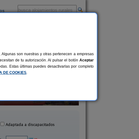
ios
-
al. Algunas son nuestras y otras pertenecen a empresas
cesitan de tu autorización. Al pulsar el botón
Aceptar
uedas. Estas últimas puedes desactivarlas por completo
CA DE COOKIES
.
s de Campo Al Pie del Árbol
Casa Rural La Pach
4-6+2 pers.
26 €
oncillo de Juarros (Burgos)
Villalbilla de Gumiel (B
desde
Adaptada a discapacitados