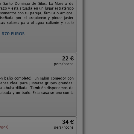
de Santo Domingo de Silos. La Morera de
razo y esta situada en un lugar estratégico
 momentos con tu pareja, familia o amigos.
eñada por el arquitecto y pintor Javier
cas solares para el agua caliente y suelo
S FANTÁSTICOS
22 €
pers/noche
con baño completo), un salón comedor con
enea ideal para juntarse grupos grandes.
sala abuhardillada. También disponemos de
uipada y un baño. Esta casa se une con la
34 €
rgos)
pers/noche