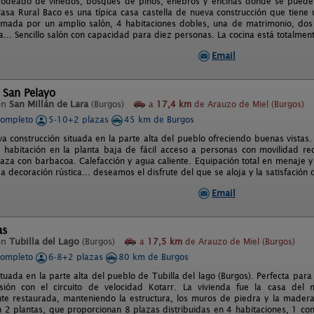
rodeado de viñedos, bosques de pinos, enebros y encinas donde se puede d
asa Rural Baco es una típica casa castella de nueva construcción que tien
rmada por un amplio salón, 4 habitaciones dobles, una de matrimonio, dos 
a... Sencillo salón con capacidad para diez personas. La cocina está totalme
Email
 San Pelayo
en
San Millán de Lara
(Burgos)
a
17,4 km
de Arauzo de Miel (Burgos)
completo
5-10+2 plazas
45 km de Burgos
a construcción situada en la parte alta del pueblo ofreciendo buenas vistas
a habitación en la planta baja de fácil acceso a personas con movilidad re
raza con barbacoa. Calefacción y agua caliente. Equipación total en menaje y
a decoración rústica... deseamos el disfrute del que se aloja y la satisfación
Email
as
en
Tubilla del Lago
(Burgos)
a
17,5 km
de Arauzo de Miel (Burgos)
completo
6-8+2 plazas
80 km de Burgos
tuada en la parte alta del pueblo de Tubilla del lago (Burgos). Perfecta para 
rsión con el circuito de velocidad Kotarr. La vivienda fue la casa de
e restaurada, manteniendo la estructura, los muros de piedra y la madera 
n 2 plantas, que proporcionan 8 plazas distribuidas en 4 habitaciones, 1 co