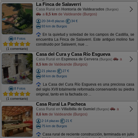
La Finca de Salaverri
Casa Rural en
Hontoria de Valdearados
(Burgos)
a
8,5 km
de Valdeande (Burgos)
20-34+8 plazas
34 €
93 km de Burgos
En la quietud y soledad de los campos de Castilla, se
8 Fotos
encuentra La Finca de Salaverri. Este antiguo molino fue
construido por Salaverri, nue ...
(1 comentario)
Casa del Cura y Casa Río Esgueva
Casa Rural en
Espinosa de Cervera
a
(Burgos)
8,5 km
de Valdeande (Burgos)
21 plazas
27 €
68 km de Burgos
La Casa del Cura Río Esgueva es una preciosa casa
8 Fotos
del siglo XVII totalmente reformada conservando su piedra
original, tanto en la fachada co ...
(1 comentario)
Casa Rural La Pacheca
Casa Rural en
Villalbilla de Gumiel
a
(Burgos)
8,6 km
de Valdeande (Burgos)
2-14 plazas
21 €
75 km de Burgos
Casa rural de reciente construcción, terminada en julio