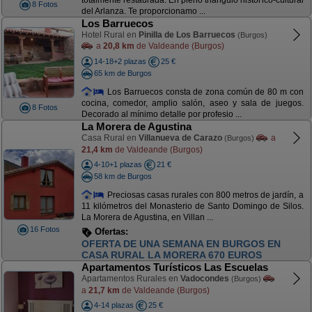
totalmente restaurada. En pleno triángulo histórico-cultural
8 Fotos
del Arlanza. Te proporcionamo ...
Los Barruecos
Hotel Rural en
Pinilla de Los Barruecos
(Burgos)
a
20,8 km
de Valdeande (Burgos)
14-18+2 plazas
25 €
65 km de Burgos
Los Barruecos consta de zona común de 80 m con
cocina, comedor, amplio salón, aseo y sala de juegos.
8 Fotos
Decorado al mínimo detalle por profesio ...
La Morera de Agustina
Casa Rural en
Villanueva de Carazo
a
(Burgos)
21,4 km
de Valdeande (Burgos)
4-10+1 plazas
21 €
58 km de Burgos
Preciosas casas rurales con 800 metros de jardín, a
11 kilómetros del Monasterio de Santo Domingo de Silos.
La Morera de Agustina, en Villan ...
16 Fotos
Ofertas:
OFERTA NOCHEBUENA. 850 EUROS. DEL 21
AL 25 DICIEMBRE DIAS FANTÁSTICOS
Apartamentos Turísticos Las Escuelas
Apartamentos Rurales en
Vadocondes
(Burgos)
a
21,7 km
de Valdeande (Burgos)
4-14 plazas
25 €