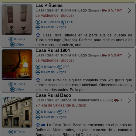
Las Piñuelas
Casa Rural en
Tubilla del Lago
a
5,7 km
(Burgos)
de Valdeande (Burgos)
6-8+2 plazas
17 €
80 km de Burgos
Casa Rural situada en la parte alta del pueblo de
8 Fotos
Tubilla del lago (Burgos). Perfecta para disfruta unos días
Video
entre vinos, naturaleza, arte ...
Casa Rural 1904
Casa Rural en
Tubilla del Lago
a
5,9 km
(Burgos)
de Valdeande (Burgos)
4-8 plazas
20 €
80 km de Burgos
Casa rural de alquiler completo con wifi gratis que
8 Fotos
admite mascotas con coste adicional. Ofrecemos cursos y
Video
talleres artesanales. En la prim ...
Casa Rural Baco
Casa Rural en
Baños de Valdearados
a
(Burgos)
7,4 km
de Valdeande (Burgos)
6-8 plazas
18 €
80 km de Burgos
La Casa Rural Baco se encuentra en el pueblo de
Baños de Valdearados, en pleno corazón de la comarca
8 Fotos
Burgalesa de la Ribera del Duelo, está ...