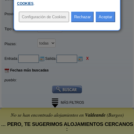
COOKIES
.
Provincias/Islas:
Tipo alquiler:
Plazas:
X
Entrada:
Salida:
Fechas más buscadas
pueblo:
MÁS FILTROS
No se han encontrado alojamientos en
Valdeande
(Burgos)
... PERO, TE SUGERIMOS ALOJAMIENTOS CERCANOS
: