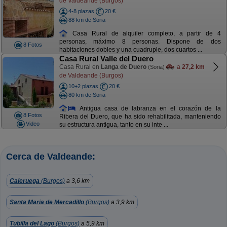
de Valdeande (Burgos)
4-8 plazas
20 €
88 km de Soria
Casa Rural de alquiler completo, a partir de 4
personas, máximo 8 personas. Dispone de dos
8 Fotos
habitaciones dobles y una cuadruple, dos cuartos ...
Casa Rural Valle del Duero
Casa Rural en
Langa de Duero
a
27,2 km
(Soria)
de Valdeande (Burgos)
10+2 plazas
20 €
80 km de Soria
Antigua casa de labranza en el corazón de la
8 Fotos
Ribera del Duero, que ha sido rehabilitada, manteniendo
Video
su estructura antigua, tanto en su inte ...
Cerca de Valdeande:
Caleruega
(Burgos)
a 3,6 km
Santa Maria de Mercadillo
(Burgos)
a 3,9 km
Tubilla del Lago
(Burgos)
a 5,9 km