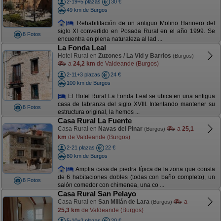
2-19+5 plazas
30 €
49 km de Burgos
Rehabilitación de un antiguo Molino Harinero del
siglo XI convertido en Posada Rural en el año 1999. Se
8 Fotos
encuentra en plena naturaleza al lad ...
La Fonda Leal
Hotel Rural en
Zuzones / La Vid y Barrios
(Burgos)
a
24,2 km
de Valdeande (Burgos)
2-11+3 plazas
24 €
100 km de Burgos
El Hotel Rural La Fonda Leal se ubica en una antigua
casa de labranza del siglo XVIII. Intentando mantener su
8 Fotos
estructura original, la hemos ...
Casa Rural La Fuente
Casa Rural en
Navas del Pinar
a
25,1
(Burgos)
km
de Valdeande (Burgos)
2-21 plazas
22 €
80 km de Burgos
Amplia casa de piedra típica de la zona que consta
de 6 habitaciones dobles (todas con baño completo), un
8 Fotos
salón comedor con chimenea, una co ...
Casa Rural San Pelayo
Casa Rural en
San Millán de Lara
a
(Burgos)
25,3 km
de Valdeande (Burgos)
5-10+2 plazas
20 €