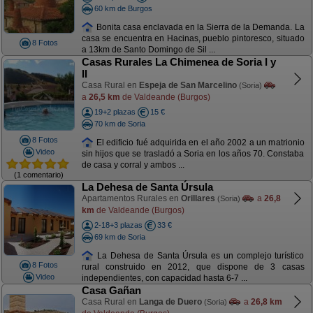
60 km de Burgos
Bonita casa enclavada en la Sierra de la Demanda. La
casa se encuentra en Hacinas, pueblo pintoresco, situado
8 Fotos
a 13km de Santo Domingo de Sil ...
Casas Rurales La Chimenea de Soria I y
II
Casa Rural en
Espeja de San Marcelino
(Soria)
a
26,5 km
de Valdeande (Burgos)
19+2 plazas
15 €
70 km de Soria
8 Fotos
El edificio fué adquirida en el año 2002 a un matrionio
Video
sin hijos que se trasladó a Soria en los años 70. Constaba
de casa y corral y ambos ...
(1 comentario)
La Dehesa de Santa Úrsula
Apartamentos Rurales en
Orillares
a
26,8
(Soria)
km
de Valdeande (Burgos)
2-18+3 plazas
33 €
69 km de Soria
La Dehesa de Santa Úrsula es un complejo turístico
8 Fotos
rural construido en 2012, que dispone de 3 casas
Video
independientes, con capacidad hasta 6-7 ...
Casa Gañan
Casa Rural en
Langa de Duero
a
26,8 km
(Soria)