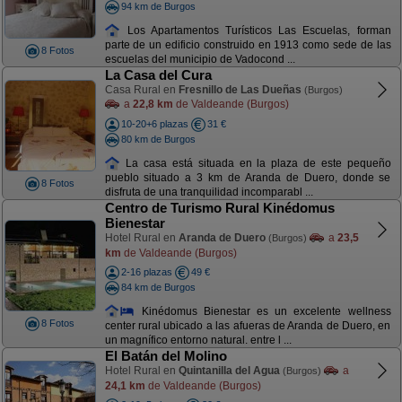
94 km de Burgos
Los Apartamentos Turísticos Las Escuelas, forman
parte de un edificio construido en 1913 como sede de las
8 Fotos
escuelas del municipio de Vadocond ...
La Casa del Cura
Casa Rural en
Fresnillo de Las Dueñas
(Burgos)
a
22,8 km
de Valdeande (Burgos)
10-20+6 plazas
31 €
80 km de Burgos
La casa está situada en la plaza de este pequeño
pueblo situado a 3 km de Aranda de Duero, donde se
8 Fotos
disfruta de una tranquilidad incomparabl ...
Centro de Turismo Rural Kinédomus
Bienestar
Hotel Rural en
Aranda de Duero
a
23,5
(Burgos)
km
de Valdeande (Burgos)
2-16 plazas
49 €
84 km de Burgos
Kinédomus Bienestar es un excelente wellness
8 Fotos
center rural ubicado a las afueras de Aranda de Duero, en
un magnífico entorno natural. entre l ...
El Batán del Molino
Hotel Rural en
Quintanilla del Agua
a
(Burgos)
24,1 km
de Valdeande (Burgos)