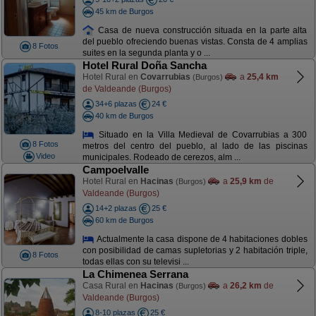
45 km de Burgos
Casa de nueva construcción situada en la parte alta
del pueblo ofreciendo buenas vistas. Consta de 4 amplias
8 Fotos
suites en la segunda planta y o ...
Hotel Rural Doña Sancha
Hotel Rural en
Covarrubias
a
25,4 km
(Burgos)
de Valdeande (Burgos)
34+6 plazas
24 €
40 km de Burgos
Situado en la Villa Medieval de Covarrubias a 300
8 Fotos
metros del centro del pueblo, al lado de las piscinas
Video
municipales. Rodeado de cerezos, alm ...
Campoelvalle
Hotel Rural en
Hacinas
a
25,9 km
de
(Burgos)
Valdeande (Burgos)
14+2 plazas
25 €
60 km de Burgos
Actualmente la casa dispone de 4 habitaciones dobles
con posibilidad de camas supletorias y 2 habitación triple,
8 Fotos
todas ellas con su televisi ...
La Chimenea Serrana
Casa Rural en
Hacinas
a
26,2 km
de
(Burgos)
Valdeande (Burgos)
8-10 plazas
25 €