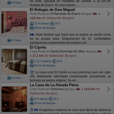
de 2006, sutuada en Villalbilla de Gumiel, a 16 km de
8 Fotos
Aranda de Duero. Es una impres ...
El Refugio de Don Miguel
Hotel Rural en
Peñaranda de Duero
a
(Burgos)
16,6 km
de Valdeande (Burgos)
21+8 plazas
29 €
90 km de Burgos
Hotel familiar que hace que el viajero se sienta como
en su propia casa. Disponemos de 12 confortables
8 Fotos
habitaciones suavemente decoradas con ...
El Ciprés
Casa Rural en
Santo Domingo de Silos
(Burgos)
a
17,1 km
de Valdeande (Burgos)
2-11+2 plazas
18 €
64 km de Burgos
La casa rural El Ciprés es una preciosa casa del siglo
XIX, totalmente reformada conservando únicamente su
8 Fotos
fachada de piedra original. Se en ...
La Casa de La Abuela Petra
Casa Rural en
Solarana
a
18,9 km
de
(Burgos)
Valdeande (Burgos)
8+3 plazas
28 €
50 km de Burgos
Acogedora estancia en una casa típica de labranza