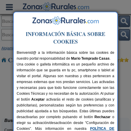
INFORMACIÓN BÁSICA SOBRE
COOKIES
Alojamientos
>
Castilla y León
>
Burgos
> Valdeande
Bienvenid@ a la información básica sobre las cookies de
Casas Rurales cerca de Valdeande
nuestro portal responsabilidad de
Mario Temprado Casas
.
Una cookie o galleta informática es un pequeño archivo de
información que se guarda en tu pc, smartphone o tablet al
visitar el portal. Algunas son nuestras y otras pertenecen a
empresas externas que nos prestan servicios. Las activadas
y necesarias para que todo funcione correctamente son las
Cookies Técnicas y no necesitan de tu autorización. Al pulsar
el botón
Aceptar
activarás el resto de cookies (analíticas y
Casa Rural El Tirabeque
rs.
8-10+1 pers.
publicitarias), personalizadas según tus preferencias y con
 €
47 €
Ruyales del Agua (Burgos)
desde
publicidad ajustada a tus búsquedas. Estas últimas puedes
desactivarlas por completo pulsando el botón
Rechazar
o
Buscar
elegir su activación/desactivación desde “Configuración de
Cookies”. Más información en nuestra
POLÍTICA DE
Comunidades: