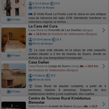
2-11+3 plazas
24 €
100 km de Burgos
El Hotel Rural La Fonda Leal se ubica en una antigua
casa de labranza del siglo XVIII. Intentando mantener su
8 Fotos
estructura original, la hemos ...
La Casa del Cura
Casa Rural en
Fresnillo de Las Dueñas
(Burgos)
a
16,8 km
de Hontoria de Valdearados (Burgos)
10-20+6 plazas
31 €
80 km de Burgos
La casa está situada en la plaza de este pequeño
pueblo situado a 3 km de Aranda de Duero, donde se
8 Fotos
disfruta de una tranquilidad incomparabl ...
Casa Gañan
Casa Rural en
Langa de Duero
a
18,6 km
(Soria)
de Hontoria de Valdearados (Burgos)
4-8 plazas
20 €
88 km de Soria
Casa Rural de alquiler completo, a partir de 4
personas, máximo 8 personas. Dispone de dos
8 Fotos
habitaciones dobles y una cuadruple, dos cuartos ...
Centro de Turismo Rural Kinédomus
Bienestar
Hotel Rural en
Aranda de Duero
a
18,9
(Burgos)