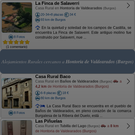
La Finca de Salaverri
Casa Rural en
Hontoria de Valdearados
(Burgos)
20-34+8 plazas
34 €
93 km de Burgos
En la quietud y soledad de los campos de Castilla, se
encuentra La Finca de Salaverri. Este antiguo molino fue
8 Fotos
construido por Salaverri, nue ...
(1 comentario)
Alojamientos Rurales cercanos a
Hontoria de Valdearados (Burgos)
Casa Rural Baco
Casa Rural en
Baños de Valdearados
a
(Burgos)
4,2 km
de Hontoria de Valdearados (Burgos)
6-8 plazas
18 €
80 km de Burgos
La Casa Rural Baco se encuentra en el pueblo de
Baños de Valdearados, en pleno corazón de la comarca
8 Fotos
Burgalesa de la Ribera del Duelo, está ...
Las Piñuelas
Casa Rural en
Tubilla del Lago
a
8 km
(Burgos)
de Hontoria de Valdearados (Burgos)