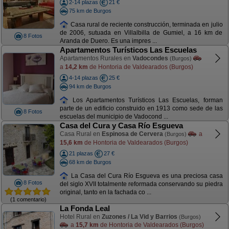
2-14 plazas
21 €
75 km de Burgos
Casa rural de reciente construcción, terminada en julio
de 2006, sutuada en Villalbilla de Gumiel, a 16 km de
8 Fotos
Aranda de Duero. Es una impres ...
Apartamentos Turísticos Las Escuelas
Apartamentos Rurales en
Vadocondes
(Burgos)
a
14,2 km
de Hontoria de Valdearados (Burgos)
4-14 plazas
25 €
94 km de Burgos
Los Apartamentos Turísticos Las Escuelas, forman
parte de un edificio construido en 1913 como sede de las
8 Fotos
escuelas del municipio de Vadocond ...
Casa del Cura y Casa Río Esgueva
Casa Rural en
Espinosa de Cervera
a
(Burgos)
15,6 km
de Hontoria de Valdearados (Burgos)
21 plazas
27 €
68 km de Burgos
La Casa del Cura Río Esgueva es una preciosa casa
8 Fotos
del siglo XVII totalmente reformada conservando su piedra
original, tanto en la fachada co ...
(1 comentario)
La Fonda Leal
Hotel Rural en
Zuzones / La Vid y Barrios
(Burgos)
a
15,7 km
de Hontoria de Valdearados (Burgos)