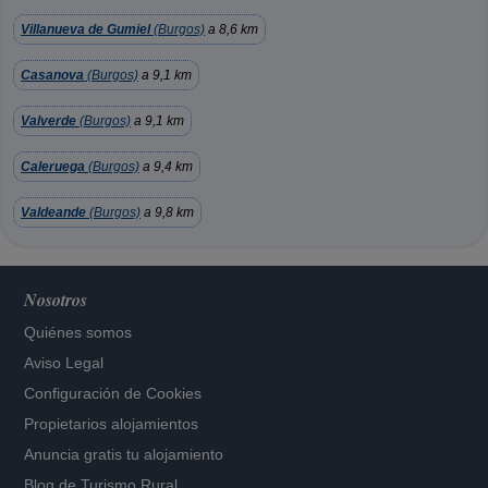
Villanueva de Gumiel
(Burgos)
a 8,6 km
Casanova
(Burgos)
a 9,1 km
Valverde
(Burgos)
a 9,1 km
Caleruega
(Burgos)
a 9,4 km
Valdeande
(Burgos)
a 9,8 km
Nosotros
Quiénes somos
Aviso Legal
Configuración de Cookies
Propietarios alojamientos
Anuncia gratis tu alojamiento
Blog de Turismo Rural