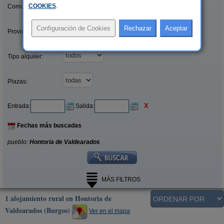
COOKIES
.
Comunidades:
Provincias/Islas:
Tipo alquiler:
Plazas:
X
Entrada:
Salida:
Fechas más buscadas
pueblo:
Hontoria de Valdearados
MÁS FILTROS
1 alojamiento rural en Hontoria de
Valdearados (Burgos)
Ver en el mapa