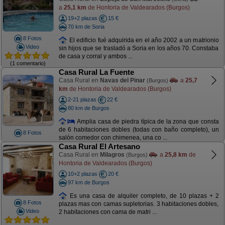
a
25,1 km
de Hontoria de Valdearados (Burgos)
19+2 plazas
15 €
70 km de Soria
8 Fotos
El edificio fué adquirida en el año 2002 a un matrionio
Video
sin hijos que se trasladó a Soria en los años 70. Constaba
de casa y corral y ambos ...
(1 comentario)
Casa Rural La Fuente
Casa Rural en
Navas del Pinar
a
25,7
(Burgos)
km
de Hontoria de Valdearados (Burgos)
2-21 plazas
22 €
80 km de Burgos
Amplia casa de piedra típica de la zona que consta
de 6 habitaciones dobles (todas con baño completo), un
8 Fotos
salón comedor con chimenea, una co ...
Casa Rural El Artesano
Casa Rural en
Milagros
a
25,8 km
de
(Burgos)
Hontoria de Valdearados (Burgos)
10+2 plazas
20 €
97 km de Burgos
Es una casa de alquiler completo, de 10 plazas + 2
8 Fotos
plazas mas con camas supletorias. 3 habitaciones dobles,
Video
2 habitaciones con cama de matri ...