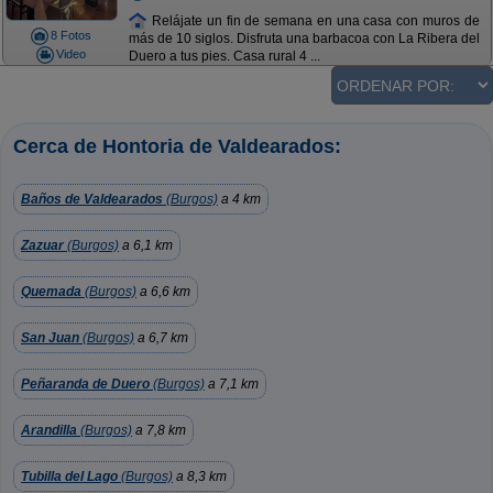
Relájate un fin de semana en una casa con muros de
8 Fotos
más de 10 siglos. Disfruta una barbacoa con La Ribera del
Video
Duero a tus pies. Casa rural 4 ...
Cerca de Hontoria de Valdearados:
Baños de Valdearados
(Burgos)
a 4 km
Zazuar
(Burgos)
a 6,1 km
Quemada
(Burgos)
a 6,6 km
San Juan
(Burgos)
a 6,7 km
Peñaranda de Duero
(Burgos)
a 7,1 km
Arandilla
(Burgos)
a 7,8 km
Tubilla del Lago
(Burgos)
a 8,3 km