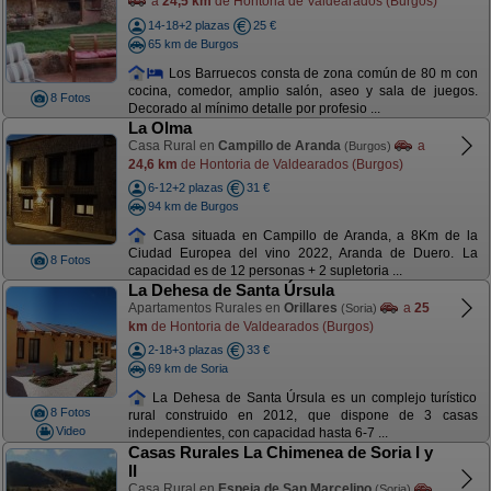
a
24,5 km
de Hontoria de Valdearados (Burgos)
14-18+2 plazas
25 €
65 km de Burgos
Los Barruecos consta de zona común de 80 m con
cocina, comedor, amplio salón, aseo y sala de juegos.
8 Fotos
Decorado al mínimo detalle por profesio ...
La Olma
Casa Rural en
Campillo de Aranda
a
(Burgos)
24,6 km
de Hontoria de Valdearados (Burgos)
6-12+2 plazas
31 €
94 km de Burgos
Casa situada en Campillo de Aranda, a 8Km de la
Ciudad Europea del vino 2022, Aranda de Duero. La
8 Fotos
capacidad es de 12 personas + 2 supletoria ...
La Dehesa de Santa Úrsula
Apartamentos Rurales en
Orillares
a
25
(Soria)
km
de Hontoria de Valdearados (Burgos)
2-18+3 plazas
33 €
69 km de Soria
La Dehesa de Santa Úrsula es un complejo turístico
8 Fotos
rural construido en 2012, que dispone de 3 casas
Video
independientes, con capacidad hasta 6-7 ...
Casas Rurales La Chimenea de Soria I y
II
Casa Rural en
Espeja de San Marcelino
(Soria)