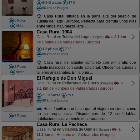
6-8+2 plazas
17 €
80 km de Burgos
Casa Rural situada en la parte alta del pueblo de
8 Fotos
Tubilla del lago (Burgos). Perfecta para disfruta unos días
Video
entre vinos, naturaleza, arte ...
Casa Rural 1904
Casa Rural en
Tubilla del Lago
a
8,1 km
(Burgos)
de Hontoria de Valdearados (Burgos)
4-8 plazas
20 €
80 km de Burgos
Casa rural de alquiler completo con wifi gratis que
8 Fotos
admite mascotas con coste adicional. Ofrecemos cursos y
Video
talleres artesanales. En la prim ...
El Refugio de Don Miguel
Hotel Rural en
Peñaranda de Duero
a
(Burgos)
8,1 km
de Hontoria de Valdearados (Burgos)
21+8 plazas
29 €
90 km de Burgos
Hotel familiar que hace que el viajero se sienta como
en su propia casa. Disponemos de 12 confortables
8 Fotos
habitaciones suavemente decoradas con ...
Casa Rural La Pacheca
Casa Rural en
Villalbilla de Gumiel
a
(Burgos)
11,1 km
de Hontoria de Valdearados (Burgos)