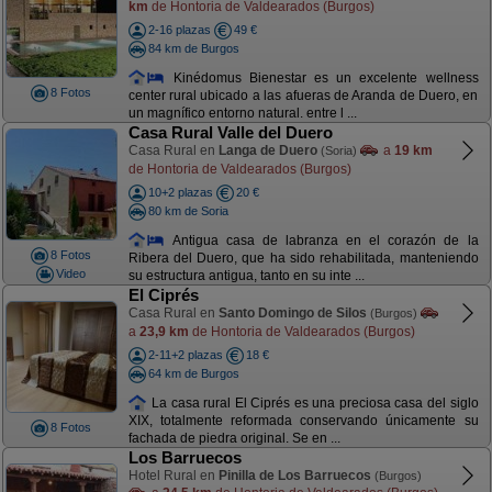
km
de Hontoria de Valdearados (Burgos)
2-16 plazas
49 €
84 km de Burgos
Kinédomus Bienestar es un excelente wellness
8 Fotos
center rural ubicado a las afueras de Aranda de Duero, en
un magnífico entorno natural. entre l ...
Casa Rural Valle del Duero
Casa Rural en
Langa de Duero
a
19 km
(Soria)
de Hontoria de Valdearados (Burgos)
10+2 plazas
20 €
80 km de Soria
Antigua casa de labranza en el corazón de la
8 Fotos
Ribera del Duero, que ha sido rehabilitada, manteniendo
Video
su estructura antigua, tanto en su inte ...
El Ciprés
Casa Rural en
Santo Domingo de Silos
(Burgos)
a
23,9 km
de Hontoria de Valdearados (Burgos)
2-11+2 plazas
18 €
64 km de Burgos
La casa rural El Ciprés es una preciosa casa del siglo
XIX, totalmente reformada conservando únicamente su
8 Fotos
fachada de piedra original. Se en ...
Los Barruecos
Hotel Rural en
Pinilla de Los Barruecos
(Burgos)