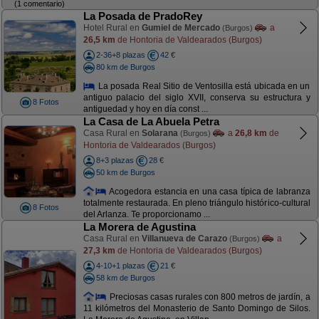
(1 comentario)
La Posada de PradoRey
Hotel Rural en
Gumiel de Mercado
a
(Burgos)
26,5 km
de Hontoria de Valdearados (Burgos)
2-36+8 plazas
42 €
80 km de Burgos
La posada Real Sitio de Ventosilla está ubicada en un
antiguo palacio del siglo XVII, conserva su estructura y
8 Fotos
antiguedad y hoy en día const ...
La Casa de La Abuela Petra
Casa Rural en
Solarana
a
26,8 km
de
(Burgos)
Hontoria de Valdearados (Burgos)
8+3 plazas
28 €
50 km de Burgos
Acogedora estancia en una casa típica de labranza
totalmente restaurada. En pleno triángulo histórico-cultural
8 Fotos
del Arlanza. Te proporcionamo ...
La Morera de Agustina
Casa Rural en
Villanueva de Carazo
a
(Burgos)
27,3 km
de Hontoria de Valdearados (Burgos)
4-10+1 plazas
21 €
58 km de Burgos
Preciosas casas rurales con 800 metros de jardín, a
11 kilómetros del Monasterio de Santo Domingo de Silos.