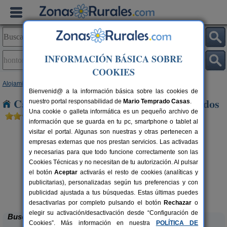
INFORMACIÓN BÁSICA SOBRE
COOKIES
Alojamientos
>
Castilla y León
>
Burgos
> Hontoria de Valdearados
Bienvenid@ a la información básica sobre las cookies de
Casas Rurales en Hontoria de Valdearados
nuestro portal responsabilidad de
Mario Temprado Casas
.
Una cookie o galleta informática es un pequeño archivo de
información que se guarda en tu pc, smartphone o tablet al
visitar el portal. Algunas son nuestras y otras pertenecen a
empresas externas que nos prestan servicios. Las activadas
y necesarias para que todo funcione correctamente son las
Cookies Técnicas y no necesitan de tu autorización. Al pulsar
el botón
Aceptar
activarás el resto de cookies (analíticas y
publicitarias), personalizadas según tus preferencias y con
La Morera de Agustina
rs.
4-10+1 pers.
 €
21 €
publicidad ajustada a tus búsquedas. Estas últimas puedes
Villanueva de Carazo (Burgos)
desde
desactivarlas por completo pulsando el botón
Rechazar
o
elegir su activación/desactivación desde “Configuración de
Buscar
Cookies”. Más información en nuestra
POLÍTICA DE