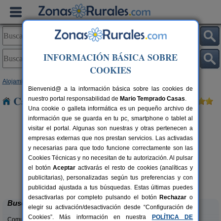
INFORMACIÓN BÁSICA SOBRE
COOKIES
Alojamientos
>
Castilla y León
>
Burgos
> Casanova
Bienvenid@ a la información básica sobre las cookies de
Casas Rurales cerca de Casanova
nuestro portal responsabilidad de
Mario Temprado Casas
.
Una cookie o galleta informática es un pequeño archivo de
información que se guarda en tu pc, smartphone o tablet al
visitar el portal. Algunas son nuestras y otras pertenecen a
empresas externas que nos prestan servicios. Las activadas
y necesarias para que todo funcione correctamente son las
Cookies Técnicas y no necesitan de tu autorización. Al pulsar
el botón
Aceptar
activarás el resto de cookies (analíticas y
Casa El Sauco
rs.
6-7+1 pers.
publicitarias), personalizadas según tus preferencias y con
 €
22 €
Ailanes de Zamanzas (Burgos)
desde
publicidad ajustada a tus búsquedas. Estas últimas puedes
desactivarlas por completo pulsando el botón
Rechazar
o
Buscar
elegir su activación/desactivación desde “Configuración de
Cookies”. Más información en nuestra
POLÍTICA DE
Comunidades: