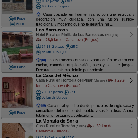
10+2 plazas
30 €
100 km de Segovia
Casa ubicada en Fuentemizarra, con una estética y
8 Fotos
decoración muy cuidada, con una fusión rústico-
Video
tradicional y moderno que no te dejarán ind ...
Los Barruecos
Hotel Rural en
Pinilla de Los Barruecos
(Burgos)
a
28,6 km
de Casanova (Burgos)
14-18+2 plazas
25 €
65 km de Burgos
Los Barruecos consta de zona común de 80 m con
cocina, comedor, amplio salón, aseo y sala de juegos.
8 Fotos
Decorado al mínimo detalle por profesio ...
La Casa del Médico
Casa Rural en
Hontoria del Pinar
a
29,9
(Burgos)
km
de Casanova (Burgos)
2-10+2 plazas
27 €
80 km de Burgos
Casa rural que fue desde principios de siglo casa y
consultorio del médico del pueblo y sus 2 aldeas. Ahora,
8 Fotos
totalmente restaurada dedicada ...
La Morada de Soria
Casa Rural en
Torraño
a
30 km
de
(Soria)
Casanova (Burgos)
2-8+2 plazas
22 €