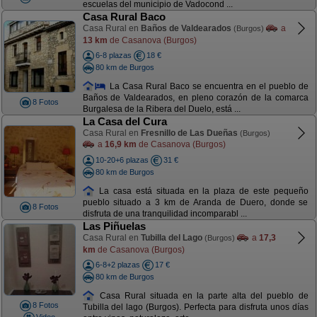
escuelas del municipio de Vadocond ...
Casa Rural Baco
Casa Rural en
Baños de Valdearados
a
(Burgos)
13 km
de Casanova (Burgos)
6-8 plazas
18 €
80 km de Burgos
La Casa Rural Baco se encuentra en el pueblo de
Baños de Valdearados, en pleno corazón de la comarca
8 Fotos
Burgalesa de la Ribera del Duelo, está ...
La Casa del Cura
Casa Rural en
Fresnillo de Las Dueñas
(Burgos)
a
16,9 km
de Casanova (Burgos)
10-20+6 plazas
31 €
80 km de Burgos
La casa está situada en la plaza de este pequeño
pueblo situado a 3 km de Aranda de Duero, donde se
8 Fotos
disfruta de una tranquilidad incomparabl ...
Las Piñuelas
Casa Rural en
Tubilla del Lago
a
17,3
(Burgos)
km
de Casanova (Burgos)
6-8+2 plazas
17 €
80 km de Burgos
Casa Rural situada en la parte alta del pueblo de
8 Fotos
Tubilla del lago (Burgos). Perfecta para disfruta unos días
Video