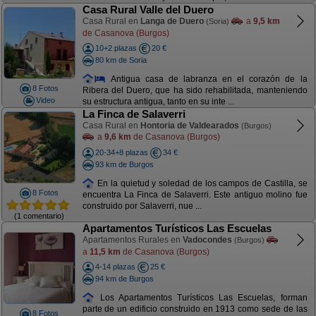
Casa Rural Valle del Duero
Casa Rural en
Langa de Duero
a
9,5 km
(Soria)
de Casanova (Burgos)
10+2 plazas
20 €
80 km de Soria
Antigua casa de labranza en el corazón de la
8 Fotos
Ribera del Duero, que ha sido rehabilitada, manteniendo
Video
su estructura antigua, tanto en su inte ...
La Finca de Salaverri
Casa Rural en
Hontoria de Valdearados
(Burgos)
a
9,6 km
de Casanova (Burgos)
20-34+8 plazas
34 €
93 km de Burgos
En la quietud y soledad de los campos de Castilla, se
8 Fotos
encuentra La Finca de Salaverri. Este antiguo molino fue
construido por Salaverri, nue ...
(1 comentario)
Apartamentos Turísticos Las Escuelas
Apartamentos Rurales en
Vadocondes
(Burgos)
a
11,5 km
de Casanova (Burgos)
4-14 plazas
25 €
94 km de Burgos
Los Apartamentos Turísticos Las Escuelas, forman
parte de un edificio construido en 1913 como sede de las
8 Fotos