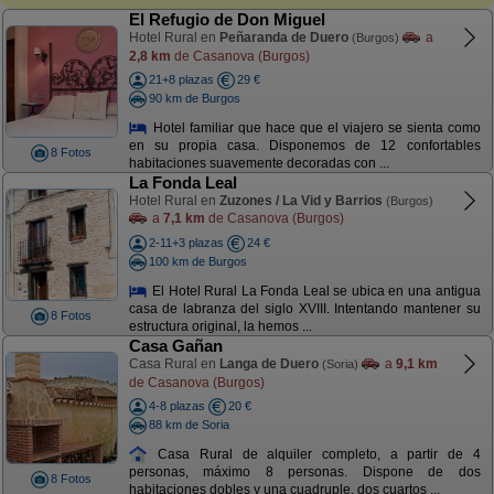
El Refugio de Don Miguel
Hotel Rural en
Peñaranda de Duero
a
(Burgos)
2,8 km
de Casanova (Burgos)
21+8 plazas
29 €
90 km de Burgos
Hotel familiar que hace que el viajero se sienta como
en su propia casa. Disponemos de 12 confortables
8 Fotos
habitaciones suavemente decoradas con ...
La Fonda Leal
Hotel Rural en
Zuzones / La Vid y Barrios
(Burgos)
a
7,1 km
de Casanova (Burgos)
2-11+3 plazas
24 €
100 km de Burgos
El Hotel Rural La Fonda Leal se ubica en una antigua
casa de labranza del siglo XVIII. Intentando mantener su
8 Fotos
estructura original, la hemos ...
Casa Gañan
Casa Rural en
Langa de Duero
a
9,1 km
(Soria)
de Casanova (Burgos)
4-8 plazas
20 €
88 km de Soria
Casa Rural de alquiler completo, a partir de 4
personas, máximo 8 personas. Dispone de dos
8 Fotos
habitaciones dobles y una cuadruple, dos cuartos ...