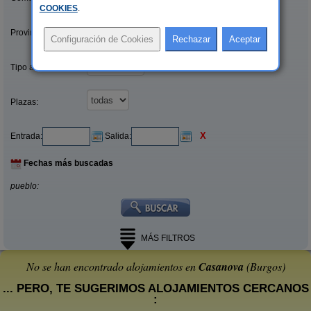
COOKIES
.
Provincias/Islas:
Tipo alquiler:
Plazas:
X
Entrada:
Salida:
Fechas más buscadas
pueblo:
MÁS FILTROS
No se han encontrado alojamientos en
Casanova
(Burgos)
... PERO, TE SUGERIMOS ALOJAMIENTOS CERCANOS
: