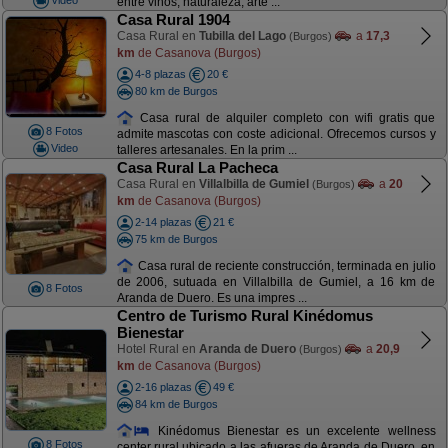
entre vinos, naturaleza, arte ...
Casa Rural 1904
Casa Rural en
Tubilla del Lago
a
17,3
(Burgos)
km
de Casanova (Burgos)
4-8 plazas
20 €
80 km de Burgos
Casa rural de alquiler completo con wifi gratis que
8 Fotos
admite mascotas con coste adicional. Ofrecemos cursos y
Video
talleres artesanales. En la prim ...
Casa Rural La Pacheca
Casa Rural en
Villalbilla de Gumiel
a
20
(Burgos)
km
de Casanova (Burgos)
2-14 plazas
21 €
75 km de Burgos
Casa rural de reciente construcción, terminada en julio
de 2006, sutuada en Villalbilla de Gumiel, a 16 km de
8 Fotos
Aranda de Duero. Es una impres ...
Centro de Turismo Rural Kinédomus
Bienestar
Hotel Rural en
Aranda de Duero
a
20,9
(Burgos)
km
de Casanova (Burgos)
2-16 plazas
49 €
84 km de Burgos
Kinédomus Bienestar es un excelente wellness
8 Fotos
center rural ubicado a las afueras de Aranda de Duero, en