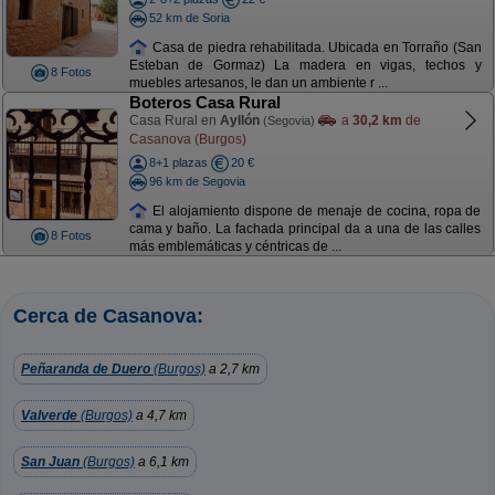
52 km de Soria
Casa de piedra rehabilitada. Ubicada en Torraño (San
Esteban de Gormaz) La madera en vigas, techos y
8 Fotos
muebles artesanos, le dan un ambiente r ...
Boteros Casa Rural
Casa Rural en
Ayllón
a
30,2 km
de
(Segovia)
Casanova (Burgos)
8+1 plazas
20 €
96 km de Segovia
El alojamiento dispone de menaje de cocina, ropa de
cama y baño. La fachada principal da a una de las calles
8 Fotos
más emblemáticas y céntricas de ...
Cerca de Casanova:
Peñaranda de Duero
(Burgos)
a 2,7 km
Valverde
(Burgos)
a 4,7 km
San Juan
(Burgos)
a 6,1 km