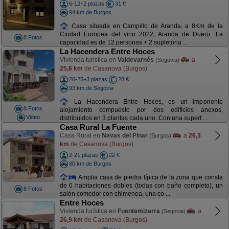
6-12+2 plazas
31 €
94 km de Burgos
Casa situada en Campillo de Aranda, a 8Km de la
Ciudad Europea del vino 2022, Aranda de Duero. La
8 Fotos
capacidad es de 12 personas + 2 supletoria ...
La Hacendera Entre Hoces
Vivienda turística en
Valdevarnés
a
(Segovia)
25,6 km
de Casanova (Burgos)
20-25+3 plazas
28 €
93 km de Segovia
La Hacendera Entre Hoces, es un imponente
8 Fotos
alojamiento compuesto por dos edificios anexos,
Video
distribuidos en 3 plantas cada uno. Con una superf ...
Casa Rural La Fuente
Casa Rural en
Navas del Pinar
a
26,3
(Burgos)
km
de Casanova (Burgos)
2-21 plazas
22 €
80 km de Burgos
Amplia casa de piedra típica de la zona que consta
de 6 habitaciones dobles (todas con baño completo), un
8 Fotos
salón comedor con chimenea, una co ...
Entre Hoces
Vivienda turística en
Fuentemizarra
a
(Segovia)
26,9 km
de Casanova (Burgos)