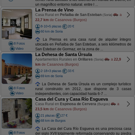
un magnífico entorno natural. entre l ...
La Prensa de Vino
Casa Rural en
Peñalba de San Esteban
a
(Soria)
22,7 km
de Casanova (Burgos)
8-10+5 plazas
20 €
60 km de Soria
La Prensa es una casa rural de alquiler íntegro
8 Fotos
ubicada en Peñalba de San Esteban, a seis kilómetros de
Video
San Esteban de Gormaz, en la zona de ...
La Dehesa de Santa Úrsula
Apartamentos Rurales en
Orillares
a
22,9
(Soria)
km
de Casanova (Burgos)
2-18+3 plazas
33 €
69 km de Soria
La Dehesa de Santa Úrsula es un complejo turístico
8 Fotos
rural construido en 2012, que dispone de 3 casas
Video
independientes, con capacidad hasta 6-7 ...
Casa del Cura y Casa Río Esgueva
Casa Rural en
Espinosa de Cervera
a
(Burgos)
23,5 km
de Casanova (Burgos)
21 plazas
27 €
68 km de Burgos
La Casa del Cura Río Esgueva es una preciosa casa
8 Fotos
del siglo XVII totalmente reformada conservando su piedra