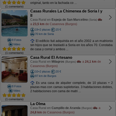
original, tanto en la fachada co ...
(1 comentario)
Casas Rurales La Chimenea de Soria I y
II
Casa Rural en
Espeja de San Marcelino
(Soria)
a
23,5 km
de Casanova (Burgos)
19+2 plazas
15 €
70 km de Soria
8 Fotos
El edificio fué adquirida en el año 2002 a un matrionio
Video
sin hijos que se trasladó a Soria en los años 70. Constaba
de casa y corral y ambos ...
(1 comentario)
Casa Rural El Artesano
Casa Rural en
Milagros
a
24,1 km
de
(Burgos)
Casanova (Burgos)
10+2 plazas
20 €
97 km de Burgos
Es una casa de alquiler completo, de 10 plazas + 2
8 Fotos
plazas mas con camas supletorias. 3 habitaciones dobles,
Video
2 habitaciones con cama de matri ...
(1 comentario)
La Olma
Casa Rural en
Campillo de Aranda
a
(Burgos)
24,8 km
de Casanova (Burgos)