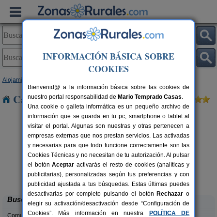
INFORMACIÓN BÁSICA SOBRE
COOKIES
Alojamientos
>
Castilla y León
>
Burgos
> Quemada
Bienvenid@ a la información básica sobre las cookies de
Casas Rurales cerca de Quemada
nuestro portal responsabilidad de
Mario Temprado Casas
.
Una cookie o galleta informática es un pequeño archivo de
información que se guarda en tu pc, smartphone o tablet al
visitar el portal. Algunas son nuestras y otras pertenecen a
empresas externas que nos prestan servicios. Las activadas
y necesarias para que todo funcione correctamente son las
Cookies Técnicas y no necesitan de tu autorización. Al pulsar
el botón
Aceptar
activarás el resto de cookies (analíticas y
Casa El Sauco
rs.
6-7+1 pers.
publicitarias), personalizadas según tus preferencias y con
 €
22 €
Ailanes de Zamanzas (Burgos)
desde
publicidad ajustada a tus búsquedas. Estas últimas puedes
desactivarlas por completo pulsando el botón
Rechazar
o
Buscar
elegir su activación/desactivación desde “Configuración de
Cookies”. Más información en nuestra
POLÍTICA DE
Comunidades: