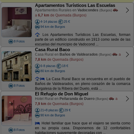
Apartamentos Turísticos Las Escuelas
Apartamentos Rurales en
Vadocondes
(Burgos)
a
6,7 km
de Quemada (Burgos)
4-14 plazas
25 €
94 km de Burgos
Los Apartamentos Turísticos Las Escuelas, forman
parte de un edificio construido en 1913 como sede de las
8 Fotos
escuelas del municipio de Vadocond ...
Casa Rural Baco
Casa Rural en
Baños de Valdearados
a
(Burgos)
7,8 km
de Quemada (Burgos)
6-8 plazas
18 €
80 km de Burgos
La Casa Rural Baco se encuentra en el pueblo de
Baños de Valdearados, en pleno corazón de la comarca
8 Fotos
Burgalesa de la Ribera del Duelo, está ...
El Refugio de Don Miguel
Hotel Rural en
Peñaranda de Duero
a
(Burgos)
7,9 km
de Quemada (Burgos)
21+8 plazas
29 €
90 km de Burgos
Hotel familiar que hace que el viajero se sienta como
en su propia casa. Disponemos de 12 confortables
8 Fotos
habitaciones suavemente decoradas con ...