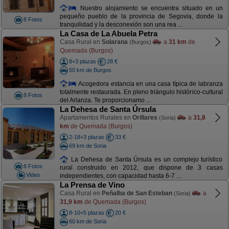
Nuestro alojamiento se encuentra situado en un
pequeño pueblo de la provincia de Segovia, donde la
8 Fotos
tranquilidad y la desconexión son una rea ...
La Casa de La Abuela Petra
Casa Rural en
Solarana
a
31 km
de
(Burgos)
Quemada (Burgos)
8+3 plazas
28 €
50 km de Burgos
Acogedora estancia en una casa típica de labranza
totalmente restaurada. En pleno triángulo histórico-cultural
8 Fotos
del Arlanza. Te proporcionamo ...
La Dehesa de Santa Úrsula
Apartamentos Rurales en
Orillares
a
31,8
(Soria)
km
de Quemada (Burgos)
2-18+3 plazas
33 €
69 km de Soria
La Dehesa de Santa Úrsula es un complejo turístico
8 Fotos
rural construido en 2012, que dispone de 3 casas
Video
independientes, con capacidad hasta 6-7 ...
La Prensa de Vino
Casa Rural en
Peñalba de San Esteban
a
(Soria)
31,9 km
de Quemada (Burgos)
8-10+5 plazas
20 €
60 km de Soria