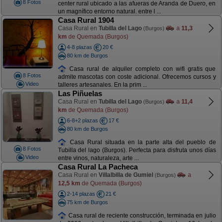
8 Fotos
center rural ubicado a las afueras de Aranda de Duero, en
un magnífico entorno natural. entre l ...
Casa Rural 1904
Casa Rural en
Tubilla del Lago
a
11,3
(Burgos)
km
de Quemada (Burgos)
4-8 plazas
20 €
80 km de Burgos
Casa rural de alquiler completo con wifi gratis que
8 Fotos
admite mascotas con coste adicional. Ofrecemos cursos y
Video
talleres artesanales. En la prim ...
Las Piñuelas
Casa Rural en
Tubilla del Lago
a
11,4
(Burgos)
km
de Quemada (Burgos)
6-8+2 plazas
17 €
80 km de Burgos
Casa Rural situada en la parte alta del pueblo de
8 Fotos
Tubilla del lago (Burgos). Perfecta para disfruta unos días
Video
entre vinos, naturaleza, arte ...
Casa Rural La Pacheca
Casa Rural en
Villalbilla de Gumiel
a
(Burgos)
12,5 km
de Quemada (Burgos)
2-14 plazas
21 €
75 km de Burgos
Casa rural de reciente construcción, terminada en julio