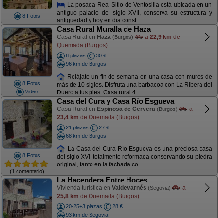
La posada Real Sitio de Ventosilla está ubicada en un
antiguo palacio del siglo XVII, conserva su estructura y
8 Fotos
antiguedad y hoy en día const ...
Casa Rural Muralla de Haza
Casa Rural en
Haza
a
22,9 km
de
(Burgos)
Quemada (Burgos)
8 plazas
30 €
96 km de Burgos
Relájate un fin de semana en una casa con muros de
8 Fotos
más de 10 siglos. Disfruta una barbacoa con La Ribera del
Video
Duero a tus pies. Casa rural 4 ...
Casa del Cura y Casa Río Esgueva
Casa Rural en
Espinosa de Cervera
a
(Burgos)
23,4 km
de Quemada (Burgos)
21 plazas
27 €
68 km de Burgos
La Casa del Cura Río Esgueva es una preciosa casa
8 Fotos
del siglo XVII totalmente reformada conservando su piedra
original, tanto en la fachada co ...
(1 comentario)
La Hacendera Entre Hoces
Vivienda turística en
Valdevarnés
a
(Segovia)
25,8 km
de Quemada (Burgos)
20-25+3 plazas
28 €
93 km de Segovia