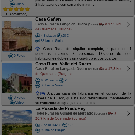
Video
2 habitaciones con cama de matri ...
(1 comentario)
Casa Gañan
Casa Rural en
Langa de Duero
a
17,5 km
(Soria)
de Quemada (Burgos)
4-8 plazas
20 €
88 km de Soria
Casa Rural de alquiler completo, a partir de 4
personas, máximo 8 personas. Dispone de dos
8 Fotos
habitaciones dobles y una cuadruple, dos cuartos ...
Casa Rural Valle del Duero
Casa Rural en
Langa de Duero
a
17,8 km
(Soria)
de Quemada (Burgos)
10+2 plazas
20 €
80 km de Soria
Antigua casa de labranza en el corazón de la
8 Fotos
Ribera del Duero, que ha sido rehabilitada, manteniendo
Video
su estructura antigua, tanto en su inte ...
La Posada de PradoRey
Hotel Rural en
Gumiel de Mercado
a
(Burgos)
20,7 km
de Quemada (Burgos)
2-36+8 plazas
42 €
80 km de Burgos