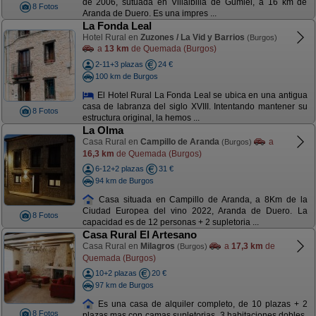
de 2006, sutuada en Villalbilla de Gumiel, a 16 km de
8 Fotos
Aranda de Duero. Es una impres ...
La Fonda Leal
Hotel Rural en
Zuzones / La Vid y Barrios
(Burgos)
a
13 km
de Quemada (Burgos)
2-11+3 plazas
24 €
100 km de Burgos
El Hotel Rural La Fonda Leal se ubica en una antigua
casa de labranza del siglo XVIII. Intentando mantener su
8 Fotos
estructura original, la hemos ...
La Olma
Casa Rural en
Campillo de Aranda
a
(Burgos)
16,3 km
de Quemada (Burgos)
6-12+2 plazas
31 €
94 km de Burgos
Casa situada en Campillo de Aranda, a 8Km de la
Ciudad Europea del vino 2022, Aranda de Duero. La
8 Fotos
capacidad es de 12 personas + 2 supletoria ...
Casa Rural El Artesano
Casa Rural en
Milagros
a
17,3 km
de
(Burgos)
Quemada (Burgos)
10+2 plazas
20 €
97 km de Burgos
Es una casa de alquiler completo, de 10 plazas + 2
8 Fotos
plazas mas con camas supletorias. 3 habitaciones dobles,