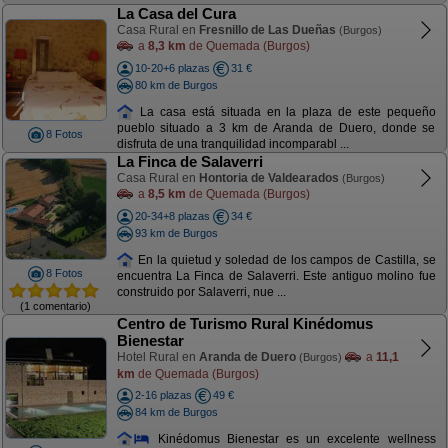
La Casa del Cura
Casa Rural en
Fresnillo de Las Dueñas
(Burgos)
a
8,3 km
de Quemada (Burgos)
10-20+6 plazas
31 €
80 km de Burgos
La casa está situada en la plaza de este pequeño
pueblo situado a 3 km de Aranda de Duero, donde se
8 Fotos
disfruta de una tranquilidad incomparabl ...
La Finca de Salaverri
Casa Rural en
Hontoria de Valdearados
(Burgos)
a
8,5 km
de Quemada (Burgos)
20-34+8 plazas
34 €
93 km de Burgos
En la quietud y soledad de los campos de Castilla, se
8 Fotos
encuentra La Finca de Salaverri. Este antiguo molino fue
construido por Salaverri, nue ...
(1 comentario)
Centro de Turismo Rural Kinédomus
Bienestar
Hotel Rural en
Aranda de Duero
a
11,1
(Burgos)
km
de Quemada (Burgos)
2-16 plazas
49 €
84 km de Burgos
Kinédomus Bienestar es un excelente wellness