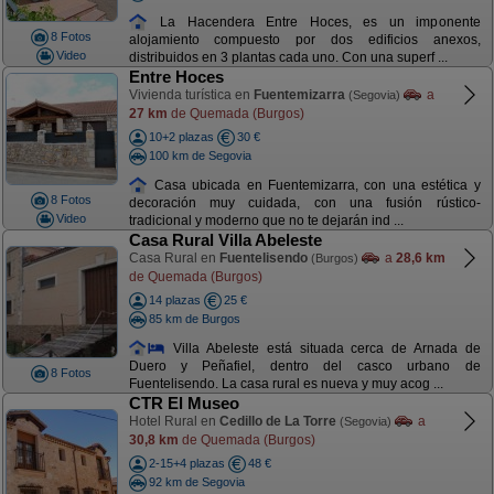
La Hacendera Entre Hoces, es un imponente
8 Fotos
alojamiento compuesto por dos edificios anexos,
Video
distribuidos en 3 plantas cada uno. Con una superf ...
Entre Hoces
Vivienda turística en
Fuentemizarra
a
(Segovia)
27 km
de Quemada (Burgos)
10+2 plazas
30 €
100 km de Segovia
Casa ubicada en Fuentemizarra, con una estética y
8 Fotos
decoración muy cuidada, con una fusión rústico-
Video
tradicional y moderno que no te dejarán ind ...
Casa Rural Villa Abeleste
Casa Rural en
Fuentelisendo
a
28,6 km
(Burgos)
de Quemada (Burgos)
14 plazas
25 €
85 km de Burgos
Villa Abeleste está situada cerca de Arnada de
Duero y Peñafiel, dentro del casco urbano de
8 Fotos
Fuentelisendo. La casa rural es nueva y muy acog ...
CTR El Museo
Hotel Rural en
Cedillo de La Torre
a
(Segovia)
30,8 km
de Quemada (Burgos)
2-15+4 plazas
48 €
92 km de Segovia