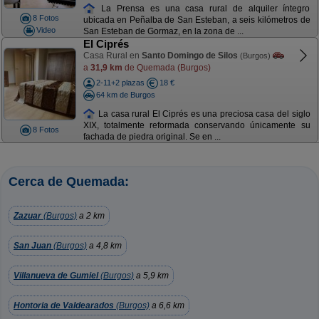
La Prensa es una casa rural de alquiler íntegro
8 Fotos
ubicada en Peñalba de San Esteban, a seis kilómetros de
Video
San Esteban de Gormaz, en la zona de ...
El Ciprés
Casa Rural en
Santo Domingo de Silos
(Burgos)
a
31,9 km
de Quemada (Burgos)
2-11+2 plazas
18 €
64 km de Burgos
La casa rural El Ciprés es una preciosa casa del siglo
XIX, totalmente reformada conservando únicamente su
8 Fotos
fachada de piedra original. Se en ...
Cerca de Quemada:
Zazuar
(Burgos)
a 2 km
San Juan
(Burgos)
a 4,8 km
Villanueva de Gumiel
(Burgos)
a 5,9 km
Hontoria de Valdearados
(Burgos)
a 6,6 km