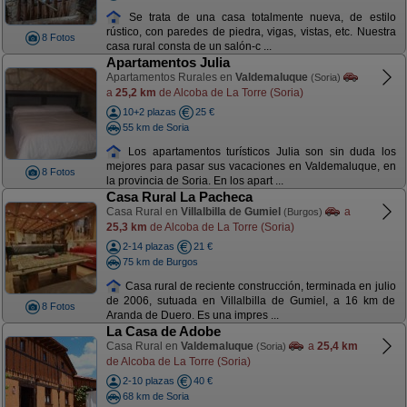
Se trata de una casa totalmente nueva, de estilo
rústico, con paredes de piedra, vigas, vistas, etc. Nuestra
8 Fotos
casa rural consta de un salón-c ...
Apartamentos Julia
Apartamentos Rurales en
Valdemaluque
(Soria)
a
25,2 km
de Alcoba de La Torre (Soria)
10+2 plazas
25 €
55 km de Soria
Los apartamentos turísticos Julia son sin duda los
mejores para pasar sus vacaciones en Valdemaluque, en
8 Fotos
la provincia de Soria. En los apart ...
Casa Rural La Pacheca
Casa Rural en
Villalbilla de Gumiel
a
(Burgos)
25,3 km
de Alcoba de La Torre (Soria)
2-14 plazas
21 €
75 km de Burgos
Casa rural de reciente construcción, terminada en julio
de 2006, sutuada en Villalbilla de Gumiel, a 16 km de
8 Fotos
Aranda de Duero. Es una impres ...
La Casa de Adobe
Casa Rural en
Valdemaluque
a
25,4 km
(Soria)
de Alcoba de La Torre (Soria)
2-10 plazas
40 €
68 km de Soria