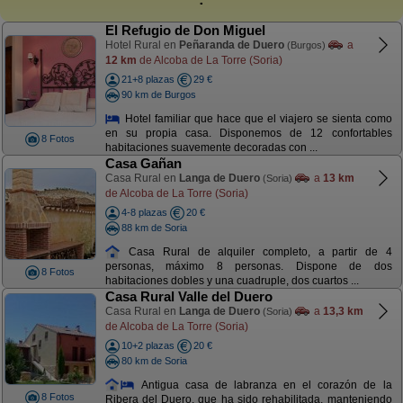
El Refugio de Don Miguel
Hotel Rural en
Peñaranda de Duero
a
(Burgos)
12 km
de Alcoba de La Torre (Soria)
21+8 plazas
29 €
90 km de Burgos
Hotel familiar que hace que el viajero se sienta como
en su propia casa. Disponemos de 12 confortables
8 Fotos
habitaciones suavemente decoradas con ...
Casa Gañan
Casa Rural en
Langa de Duero
a
13 km
(Soria)
de Alcoba de La Torre (Soria)
4-8 plazas
20 €
88 km de Soria
Casa Rural de alquiler completo, a partir de 4
personas, máximo 8 personas. Dispone de dos
8 Fotos
habitaciones dobles y una cuadruple, dos cuartos ...
Casa Rural Valle del Duero
Casa Rural en
Langa de Duero
a
13,3 km
(Soria)
de Alcoba de La Torre (Soria)
10+2 plazas
20 €
80 km de Soria
Antigua casa de labranza en el corazón de la
8 Fotos
Ribera del Duero, que ha sido rehabilitada, manteniendo