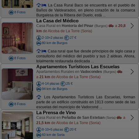
La Casa Rural Baco se encuentra en el pueblo de
Baños de Valdearados, en pleno corazón de la comarca
8 Fotos
Burgalesa de la Ribera del Duelo, está ...
La Casa del Médico
Casa Rural en
Hontoria del Pinar
a
20,8
(Burgos)
km
de Alcoba de La Torre (Soria)
2-10+2 plazas
27 €
80 km de Burgos
Casa rural que fue desde principios de siglo casa y
consultorio del médico del pueblo y sus 2 aldeas. Ahora,
8 Fotos
totalmente restaurada dedicada ...
Apartamentos Turísticos Las Escuelas
Apartamentos Rurales en
Vadocondes
(Burgos)
a
21 km
de Alcoba de La Torre (Soria)
4-14 plazas
25 €
94 km de Burgos
Los Apartamentos Turísticos Las Escuelas, forman
parte de un edificio construido en 1913 como sede de las
8 Fotos
escuelas del municipio de Vadocond ...
La Prensa de Vino
Casa Rural en
Peñalba de San Esteban
a
(Soria)
21,5 km
de Alcoba de La Torre (Soria)
8-10+5 plazas
20 €
60 km de Soria