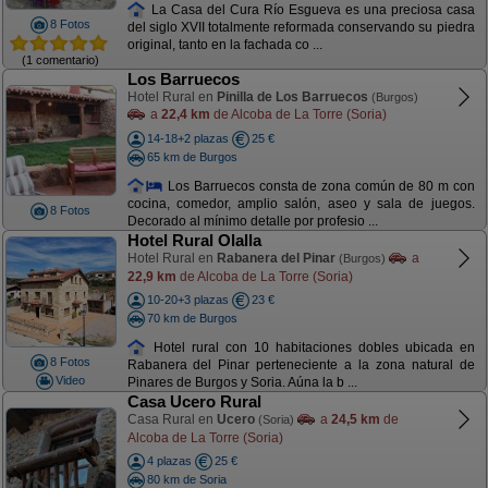
La Casa del Cura Río Esgueva es una preciosa casa
8 Fotos
del siglo XVII totalmente reformada conservando su piedra
original, tanto en la fachada co ...
(1 comentario)
Los Barruecos
Hotel Rural en
Pinilla de Los Barruecos
(Burgos)
a
22,4 km
de Alcoba de La Torre (Soria)
14-18+2 plazas
25 €
65 km de Burgos
Los Barruecos consta de zona común de 80 m con
cocina, comedor, amplio salón, aseo y sala de juegos.
8 Fotos
Decorado al mínimo detalle por profesio ...
Hotel Rural Olalla
Hotel Rural en
Rabanera del Pinar
a
(Burgos)
22,9 km
de Alcoba de La Torre (Soria)
10-20+3 plazas
23 €
70 km de Burgos
Hotel rural con 10 habitaciones dobles ubicada en
8 Fotos
Rabanera del Pinar perteneciente a la zona natural de
Video
Pinares de Burgos y Soria. Aúna la b ...
Casa Ucero Rural
Casa Rural en
Ucero
a
24,5 km
de
(Soria)
Alcoba de La Torre (Soria)
4 plazas
25 €
80 km de Soria