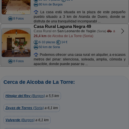
80 km de Burgos
La casa está situada en la plaza de este pequeño
pueblo situado a 3 km de Aranda de Duero, donde se
8 Fotos
disfruta de una tranquilidad incomparabl ...
Casa Rural Laguna Negra 49
Casa Rural en
San Leonardo de Yagüe
a
(Soria)
26,4 km
de Alcoba de La Torre (Soria)
6-10 plazas
14 €
50 km de Soria
Podemos ofrecer una casa rural en alquiler, a escasos
metros del pinar: silenciosa, soleada, amplia, cómoda y
8 Fotos
apacible, donde puede pasar su ...
Cerca de Alcoba de La Torre:
Hinojar del Rey
(Burgos)
a 5,5 km
Zayas de Torres
(Soria)
a 6,1 km
Valverde
(Burgos)
a 6,1 km