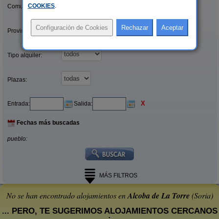
COOKIES
.
Comunidades:
Provincias/Islas:
Tipo alquiler:
Plazas:
X
Entrada:
Salida:
Fechas más buscadas
pueblo:
MÁS FILTROS
No se han encontrado alojamientos en
Alcoba de La Torre
(Soria)
... PERO, TE SUGERIMOS ALOJAMIENTOS CERCANOS
: