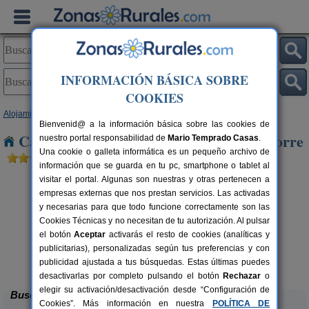
INFORMACIÓN BÁSICA SOBRE
COOKIES
Alojamientos
>
Castilla y León
>
Soria
> Alcoba de La Torre
Bienvenid@ a la información básica sobre las cookies de
Casas Rurales cerca de Alcoba de La Torre
nuestro portal responsabilidad de
Mario Temprado Casas
.
Una cookie o galleta informática es un pequeño archivo de
información que se guarda en tu pc, smartphone o tablet al
visitar el portal. Algunas son nuestras y otras pertenecen a
empresas externas que nos prestan servicios. Las activadas
y necesarias para que todo funcione correctamente son las
Cookies Técnicas y no necesitan de tu autorización. Al pulsar
el botón
Aceptar
activarás el resto de cookies (analíticas y
publicitarias), personalizadas según tus preferencias y con
El Nido del Mirlo
rs.
14 pers.
 €
35 €
publicidad ajustada a tus búsquedas. Estas últimas puedes
Casarejos (Soria)
desde
desactivarlas por completo pulsando el botón
Rechazar
o
elegir su activación/desactivación desde “Configuración de
Buscar
Cookies”. Más información en nuestra
POLÍTICA DE