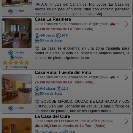
A 6 minutos del Cañón del Río Lobos, La Casa de
Adobe es un pequeño hotel rural con encanto pensado
8 Fotos
especialmente para las personas que viaj ...
Casa La Resinera
Casa Rural en
San Leonardo de Yagüe
a
(Soria)
26 km
de Alcoba de La Torre (Soria)
4-8 plazas
20 €
50 km de Soria
La casa se encuentra en una zona tranquila para
8 Fotos
poder relajarse, al lado del pinar y de amplios prados, la
Video
casa es de piedra siguiendo la co ...
(1 comentario)
Casa Rural Fuente del Pino
Casa Rural en
San Leonardo de Yagüe
a
(Soria)
26 km
de Alcoba de La Torre (Soria)
6+1 plazas
12 €
50 km de Soria
BOSQUE MÁGICO, CIUDAD DE LAS HADAS Y LOS
GNOMOS en San Leonardo de Yagüe. La más turística de
8 Fotos
las zonas de pinares, uno de los lugares más b ...
La Casa del Cura
Casa Rural en
Fresnillo de Las Dueñas
(Burgos)
a
26,3 km
de Alcoba de La Torre (Soria)
10-20+6 plazas
31 €