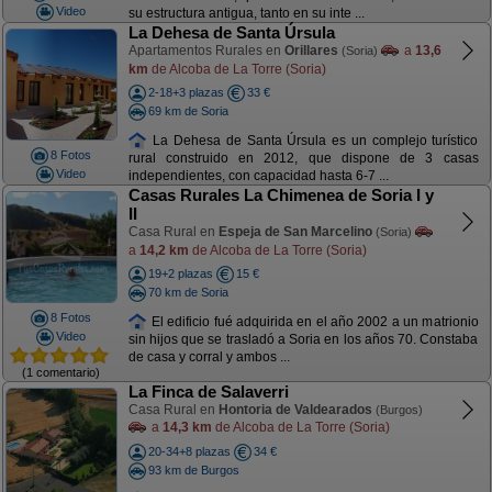
Video
su estructura antigua, tanto en su inte ...
La Dehesa de Santa Úrsula
Apartamentos Rurales en
Orillares
a
13,6
(Soria)
km
de Alcoba de La Torre (Soria)
2-18+3 plazas
33 €
69 km de Soria
La Dehesa de Santa Úrsula es un complejo turístico
8 Fotos
rural construido en 2012, que dispone de 3 casas
Video
independientes, con capacidad hasta 6-7 ...
Casas Rurales La Chimenea de Soria I y
II
Casa Rural en
Espeja de San Marcelino
(Soria)
a
14,2 km
de Alcoba de La Torre (Soria)
19+2 plazas
15 €
70 km de Soria
8 Fotos
El edificio fué adquirida en el año 2002 a un matrionio
Video
sin hijos que se trasladó a Soria en los años 70. Constaba
de casa y corral y ambos ...
(1 comentario)
La Finca de Salaverri
Casa Rural en
Hontoria de Valdearados
(Burgos)
a
14,3 km
de Alcoba de La Torre (Soria)
20-34+8 plazas
34 €
93 km de Burgos