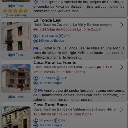
En la quietud y soledad de los campos de Castilla, se
8 Fotos
encuentra La Finca de Salaverri. Este antiguo molino fue
construido por Salaverri, nue ...
(1 comentario)
La Fonda Leal
Hotel Rural en
Zuzones / La Vid y Barrios
(Burgos)
a
14,5 km
de Alcoba de La Torre (Soria)
2-11+3 plazas
24 €
100 km de Burgos
El Hotel Rural La Fonda Leal se ubica en una antigua
casa de labranza del siglo XVIII. Intentando mantener su
8 Fotos
estructura original, la hemos ...
Casa Rural La Fuente
Casa Rural en
Navas del Pinar
a
17,8
(Burgos)
km
de Alcoba de La Torre (Soria)
2-21 plazas
22 €
80 km de Burgos
Amplia casa de piedra típica de la zona que consta
de 6 habitaciones dobles (todas con baño completo), un
8 Fotos
salón comedor con chimenea, una co ...
Casa Rural Baco
Casa Rural en
Baños de Valdearados
a
(Burgos)
18,5 km
de Alcoba de La Torre (Soria)
6-8 plazas
18 €
80 km de Burgos