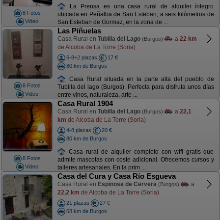
La Prensa es una casa rural de alquiler íntegro
8 Fotos
ubicada en Peñalba de San Esteban, a seis kilómetros de
Video
San Esteban de Gormaz, en la zona de ...
Las Piñuelas
Casa Rural en
Tubilla del Lago
a
22 km
(Burgos)
de Alcoba de La Torre (Soria)
6-8+2 plazas
17 €
80 km de Burgos
Casa Rural situada en la parte alta del pueblo de
8 Fotos
Tubilla del lago (Burgos). Perfecta para disfruta unos días
Video
entre vinos, naturaleza, arte ...
Casa Rural 1904
Casa Rural en
Tubilla del Lago
a
22,1
(Burgos)
km
de Alcoba de La Torre (Soria)
4-8 plazas
20 €
80 km de Burgos
Casa rural de alquiler completo con wifi gratis que
8 Fotos
admite mascotas con coste adicional. Ofrecemos cursos y
Video
talleres artesanales. En la prim ...
Casa del Cura y Casa Río Esgueva
Casa Rural en
Espinosa de Cervera
a
(Burgos)
22,2 km
de Alcoba de La Torre (Soria)
21 plazas
27 €
68 km de Burgos