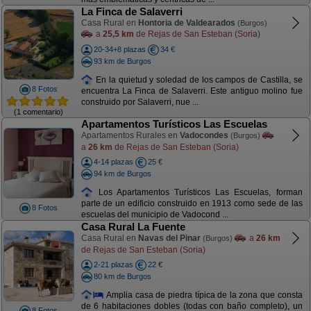
La Finca de Salaverri
Casa Rural en
Hontoria de Valdearados
(Burgos)
a
25,5 km
de Rejas de San Esteban (Soria)
20-34+8 plazas
34 €
93 km de Burgos
En la quietud y soledad de los campos de Castilla, se
8 Fotos
encuentra La Finca de Salaverri. Este antiguo molino fue
construido por Salaverri, nue ...
(1 comentario)
Apartamentos Turísticos Las Escuelas
Apartamentos Rurales en
Vadocondes
(Burgos)
a
26 km
de Rejas de San Esteban (Soria)
4-14 plazas
25 €
94 km de Burgos
Los Apartamentos Turísticos Las Escuelas, forman
parte de un edificio construido en 1913 como sede de las
8 Fotos
escuelas del municipio de Vadocond ...
Casa Rural La Fuente
Casa Rural en
Navas del Pinar
a
26 km
(Burgos)
de Rejas de San Esteban (Soria)
2-21 plazas
22 €
80 km de Burgos
Amplia casa de piedra típica de la zona que consta
de 6 habitaciones dobles (todas con baño completo), un
8 Fotos