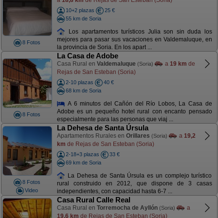
10+2 plazas
25 €
55 km de Soria
Los apartamentos turísticos Julia son sin duda los
mejores para pasar sus vacaciones en Valdemaluque, en
8 Fotos
la provincia de Soria. En los apart ...
La Casa de Adobe
Casa Rural en
Valdemaluque
a
19 km
de
(Soria)
Rejas de San Esteban (Soria)
2-10 plazas
40 €
68 km de Soria
A 6 minutos del Cañón del Río Lobos, La Casa de
Adobe es un pequeño hotel rural con encanto pensado
8 Fotos
especialmente para las personas que viaj ...
La Dehesa de Santa Úrsula
Apartamentos Rurales en
Orillares
a
19,2
(Soria)
km
de Rejas de San Esteban (Soria)
2-18+3 plazas
33 €
69 km de Soria
La Dehesa de Santa Úrsula es un complejo turístico
8 Fotos
rural construido en 2012, que dispone de 3 casas
Video
independientes, con capacidad hasta 6-7 ...
Casa Rural Calle Real
Casa Rural en
Torremocha de Ayllón
a
(Soria)
19,6 km
de Rejas de San Esteban (Soria)