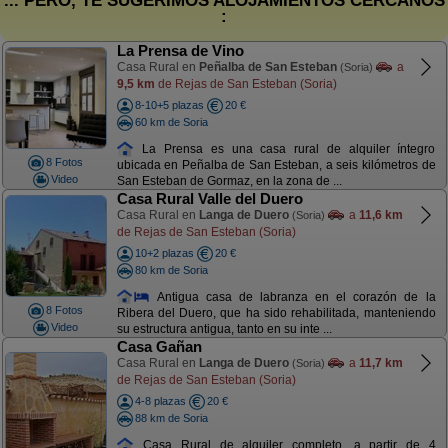
... PERO, TE SUGERIMOS ALOJAMIENTOS CERCANOS
:
La Prensa de Vino
Casa Rural en
Peñalba de San Esteban
a
(Soria)
9,5 km
de Rejas de San Esteban (Soria)
8-10+5 plazas
20 €
60 km de Soria
La Prensa es una casa rural de alquiler íntegro
8 Fotos
ubicada en Peñalba de San Esteban, a seis kilómetros de
Video
San Esteban de Gormaz, en la zona de ...
Casa Rural Valle del Duero
Casa Rural en
Langa de Duero
a
11,6 km
(Soria)
de Rejas de San Esteban (Soria)
10+2 plazas
20 €
80 km de Soria
Antigua casa de labranza en el corazón de la
8 Fotos
Ribera del Duero, que ha sido rehabilitada, manteniendo
Video
su estructura antigua, tanto en su inte ...
Casa Gañan
Casa Rural en
Langa de Duero
a
11,7 km
(Soria)
de Rejas de San Esteban (Soria)
4-8 plazas
20 €
88 km de Soria
Casa Rural de alquiler completo, a partir de 4