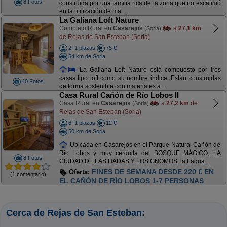
8 Fotos
construida por una familia rica de la zona que no escatimó
en la utilización de ma ...
La Galiana Loft Nature
Complejo Rural en
Casarejos
a
27,1 km
(Soria)
de Rejas de San Esteban (Soria)
2+1 plazas
75 €
54 km de Soria
La Galiana Loft Nature está compuesto por tres
casas tipo loft como su nombre indica. Están construidas
40 Fotos
de forma sostenible con materiales a ...
Casa Rural Cañón de Río Lobos II
Casa Rural en
Casarejos
a
27,2 km
de
(Soria)
Rejas de San Esteban (Soria)
6+1 plazas
12 €
50 km de Soria
Ubicada en Casarejos en el Parque Natural Cañón de
Río Lobos y muy cerquita del BOSQUE MÁGICO, LA
8 Fotos
CIUDAD DE LAS HADAS Y LOS GNOMOS, la Lagua ...
FINES DE SEMANA DESDE 220 € EN
Oferta:
(1 comentario)
EL CAÑÓN DE RÍO LOBOS 1-7 PERSONAS
Cerca de Rejas de San Esteban: