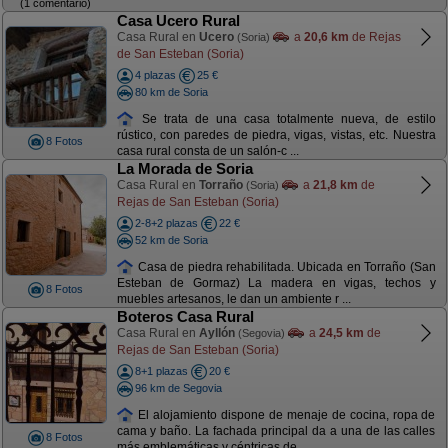
(1 comentario)
Casa Ucero Rural
Casa Rural en
Ucero
a
20,6 km
de Rejas
(Soria)
de San Esteban (Soria)
4 plazas
25 €
80 km de Soria
Se trata de una casa totalmente nueva, de estilo
rústico, con paredes de piedra, vigas, vistas, etc. Nuestra
8 Fotos
casa rural consta de un salón-c ...
La Morada de Soria
Casa Rural en
Torraño
a
21,8 km
de
(Soria)
Rejas de San Esteban (Soria)
2-8+2 plazas
22 €
52 km de Soria
Casa de piedra rehabilitada. Ubicada en Torraño (San
Esteban de Gormaz) La madera en vigas, techos y
8 Fotos
muebles artesanos, le dan un ambiente r ...
Boteros Casa Rural
Casa Rural en
Ayllón
a
24,5 km
de
(Segovia)
Rejas de San Esteban (Soria)
8+1 plazas
20 €
96 km de Segovia
El alojamiento dispone de menaje de cocina, ropa de
cama y baño. La fachada principal da a una de las calles
8 Fotos
más emblemáticas y céntricas de ...