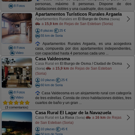
personas, máximo 8 personas. Dispone de dos
8 Fotos
habitaciones dobles y una cuadruple, dos cuartos ...
Apartamentos Turísticos Rurales Argaela
Apartamentos Rurales en
El Burgo de Osma
(Soria)
a
15,9 km
de Rejas de San Esteban (Soria)
8 plazas
25 €
55 km de Soria
Apartamentos Rurales Argaela, es una acogedora
8 Fotos
casa, compuesta por dos apartamentos independientes,
Video
con capacidad hasta 4 personas cada uno ...
Casa Valdeosma
Casa Rural en
El Burgo de Osma / Ciudad de Osma
a
15,9 km
de Rejas de San Esteban
(Soria)
(Soria)
10 plazas
25 €
60 km de Soria
8 Fotos
Casa Valdeosma es un alojamiento rural con categoría
Video
de tres estrellas. Consta de cinco habitaciones dobles, tres
cuartos de baño y un gran ...
(3 comentarios)
Casa Rural El Lagar de la Navazuela
Casa Rural en
La Rasa
a
16 km
de Rejas
(Soria)
de San Esteban (Soria)
10 plazas
45 €
50 km de Soria