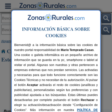
INFORMACIÓN BÁSICA SOBRE
COOKIES
Alojamientos
>
Castilla y León
>
Soria
> Rejas de San Esteban
Bienvenid@ a la información básica sobre las cookies de
Casas Rurales cerca de Rejas de San
nuestro portal responsabilidad de
Mario Temprado Casas
.
Una cookie o galleta informática es un pequeño archivo de
Esteban
información que se guarda en tu pc, smartphone o tablet al
visitar el portal. Algunas son nuestras y otras pertenecen a
empresas externas que nos prestan servicios. Las activadas
y necesarias para que todo funcione correctamente son las
Cookies Técnicas y no necesitan de tu autorización. Al pulsar
el botón
Aceptar
activarás el resto de cookies (analíticas y
publicitarias), personalizadas según tus preferencias y con
publicidad ajustada a tus búsquedas. Estas últimas puedes
Casa Rural Julito
rs.
8-16 pers.
 €
25 €
Garray (Soria)
desde
desactivarlas por completo pulsando el botón
Rechazar
o
elegir su activación/desactivación desde “Configuración de
Cookies”. Más información en nuestra
POLÍTICA DE
Buscar