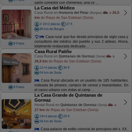
salón comedor con chimenea, una co ...
La Casa del Médico
Casa Rural en
Hontoria del Pinar
a
26,5
(Burgos)
km
de Rejas de San Esteban (Soria)
2-10+2 plazas
27 €
80 km de Burgos
Casa rural que fue desde principios de siglo casa y
consultorio del médico del pueblo y sus 2 aldeas. Ahora,
8 Fotos
totalmente restaurada dedicada ...
Casa Rural Patiño
Casa Rural en
Quintanas de Gormaz
a
(Soria)
26,9 km
de Rejas de San Esteban (Soria)
12+4 plazas
30 €
54 km de Soria
Casa Rural ubicada en un pueblo de 185 habitantes,
rodeada de pinares, campos de cereal y manantiales. En
8 Fotos
el casco urbano con vistas al camp ...
La Casa Grande de Quintanas de
Gormaz
Hostal Rural en
Quintanas de Gormaz
a
(Soria)
27 km
de Rejas de San Esteban (Soria)
19+4 plazas
25 €
56 km de Soria
Casa-palacio de estilo colonial de principios del s. XX.,