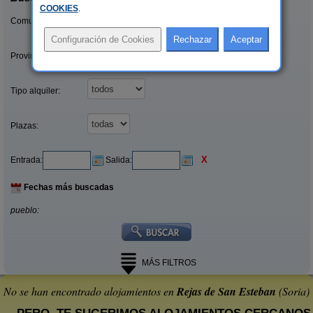
COOKIES
.
Comunidades:
Provincias/Islas:
Tipo alquiler:
Plazas:
X
Entrada:
Salida:
Fechas más buscadas
pueblo:
MÁS FILTROS
No se han encontrado alojamientos en
Rejas de San Esteban
(Soria)