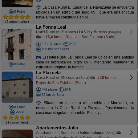
La Casa Rural El Lagar de la Navazuela se encuentra
8 Fotos
ubicada en un edificio del siglo XVIII que era una antigua
nave-almacén construida en pi ...
(2 comentarios)
La Fonda Leal
Hotel Rural en
Zuzones / La Vid y Barrios
(Burgos)
a
16,4 km
de Rejas de San Esteban (Soria)
2-11+3 plazas
24 €
100 km de Burgos
El Hotel Rural La Fonda Leal se ubica en una antigua
casa de labranza del siglo XVIII. Intentando mantener su
8 Fotos
estructura original, la hemos ...
La Plazuela
Casa Rural en
Morcuera
a
18 km
de
(Soria)
Rejas de San Esteban (Soria)
4+2 plazas
20 €
82 km de Soria
Situada en el centro del pueblo de Morcuera, se
8 Fotos
encuentra la Casa Rural La Plazuela. Posiblemente, la
Video
casa más singular del pueblo. Es muy a ...
(1 comentario)
Apartamentos Julia
Apartamentos Rurales en
Valdemaluque
(Soria)
a
18,8 km
de Rejas de San Esteban (Soria)