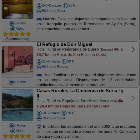
2-8+2 plazas
25 €
90 km de Soria
Nuestra Casa, de alojamiento compartido, está situada
8 Fotos
en el tranquilo pueblo de Torremocha de Ayllón (Soria),
Video
con capacidad para alojar hast ...
(3 comentarios)
El Refugio de Don Miguel
Hotel Rural en
Peñaranda de Duero
a
(Burgos)
19,7 km
de Rejas de San Esteban (Soria)
21+8 plazas
29 €
90 km de Burgos
Hotel familiar que hace que el viajero se sienta como
en su propia casa. Disponemos de 12 confortables
8 Fotos
habitaciones suavemente decoradas con ...
Casas Rurales La Chimenea de Soria I y
II
Casa Rural en
Espeja de San Marcelino
(Soria)
a
20,4 km
de Rejas de San Esteban (Soria)
19+2 plazas
15 €
70 km de Soria
8 Fotos
El edificio fué adquirida en el año 2002 a un matrionio
Video
sin hijos que se trasladó a Soria en los años 70. Constaba
de casa y corral y ambos ...