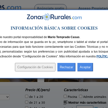
Anúnciate gratis
Acceso Propietar
Busca por pueblo
INFORMACIÓN BÁSICA SOBRE COOKIES
ra de San Esteban
de Piquera de San Esteban
de nuestro portal responsabilidad de
Mario Temprado Casas
.
o de información que se guarda en tu pc, smartphone o tablet al visitar el port
ecesarias para que todo funcione correctamente son las Cookies Técnicas y no ne
rias), personalizadas según tus preferencias y con publicidad ajustada a tus búsq
sactivación desde “Configuración de Cookies”. Más información en nuestra
POLÍTI
El Nido del Mirlo
1 pers.
14 pers.
75 €
35 €
Casarejos (Soria)
e
desde
Precio (€/pers)
Características
de 1 a 20
Piscina
Admite animales
de 21 a 30
Mostrar más características