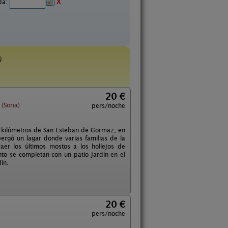
ida:
X
)
20 €
(Soria)
pers/noche
is kilómetros de San Esteban de Gormaz, en
bergó un lagar donde varias familias de la
aer los últimos mostos a los hollejos de
to se completan con un patio jardín en el
ín.
20 €
pers/noche