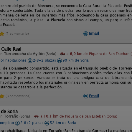
l centro del pueblo de Morcuera, se encuentra la Casa Rural La Plazuela. Posi
ora y confortable. Toda ella es de piedra, por lo que en verano es muy fresqu
imenea de leña en los inviernos más fríos. Rodeando la casa podemos enco
estilo románico, la plaza La Plazuela con vistas al campo, un parque infa
la Escuela.
Email
(1 comentario)
 Calle Real
en
Torremocha de Ayllón
(Soria)
a
6,9 km
de Piquera de San Esteban (
por habitaciones
2-8+2 plazas
90 km de Soria
, de alojamiento compartido, está situada en el tranquilo pueblo de Torremo
 a 10 personas. La Casa cuenta con 3 habitaciones dobles todas ellas con
te para 2 personas. Aunque se trata de una antigua casa de labranza 
ehabilitada respetando los materiales originales y en perfecta armonía con su
stancia se desarrolle a la perfección.
Email
(3 comentarios)
de Soria
en
Torraño
(Soria)
a
10,1 km
de Piquera de San Esteban (Soria)
completo
2-8+2 plazas
52 km de Soria
ra rehabilitada. Ubicada en Torraño (San Esteban de Gormaz) La madera en 