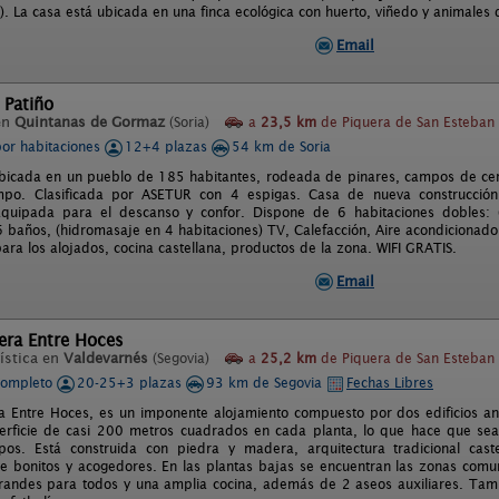
). La casa está ubicada en una finca ecológica con huerto, viñedo y animales 
Email
 Patiño
en
Quintanas de Gormaz
(Soria)
a
23,5 km
de Piquera de San Esteban (
por habitaciones
12+4 plazas
54 km de Soria
bicada en un pueblo de 185 habitantes, rodeada de pinares, campos de cere
ampo. Clasificada por ASETUR con 4 espigas. Casa de nueva construcció
Equipada para el descanso y confor. Dispone de 6 habitaciones dobles: 
 6 baños, (hidromasaje en 4 habitaciones) TV, Calefacción, Aire acondicionado
ara los alojados, cocina castellana, productos de la zona. WIFI GRATIS.
Email
era Entre Hoces
ística en
Valdevarnés
(Segovia)
a
25,2 km
de Piquera de San Esteban (
completo
20-25+3 plazas
93 km de Segovia
Fechas Libres
 Entre Hoces, es un imponente alojamiento compuesto por dos edificios ane
rficie de casi 200 metros cuadrados en cada planta, lo que hace que sea
pos. Está construida con piedra y madera, arquitectura tradicional cas
e bonitos y acogedores. En las plantas bajas se encuentran las zonas comu
andes para todos y una amplia cocina, además de 2 aseos auxiliares. Tam