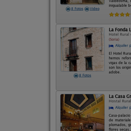
Valdeosma, l
inigualable b
8 Fotos
Video
La Fonda L
Hotel Rural
(Soria)
Alquiler 
El Hotel Rura
hemos reform
vigas de la 
son los orig
adobe.
8 Fotos
La Casa G
Hostal Rura
Alquiler 
Casa-palacio 
de materiale
plomados, gr
flores secas