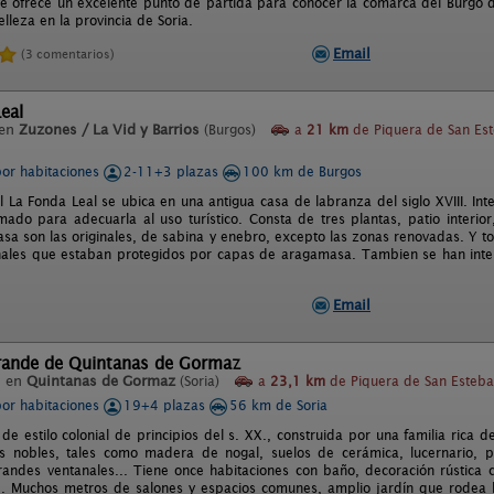
e ofrece un excelente punto de partida para conocer la comarca del Burgo 
elleza en la provincia de Soria.
Email
(3 comentarios)
eal
 en
Zuzones / La Vid y Barrios
(Burgos)
a
21 km
de Piquera de San Es
por habitaciones
2-11+3 plazas
100 km de Burgos
l La Fonda Leal se ubica en una antigua casa de labranza del siglo XVIII. Int
ado para adecuarla al uso turístico. Consta de tres plantas, patio interior
casa son las originales, de sabina y enebro, excepto las zonas renovadas. Y 
inales que estaban protegidos por capas de aragamasa. Tambien se han inten
Email
rande de Quintanas de Gormaz
l en
Quintanas de Gormaz
(Soria)
a
23,1 km
de Piquera de San Esteban
por habitaciones
19+4 plazas
56 km de Soria
de estilo colonial de principios del s. XX., construida por una familia rica d
s nobles, tales como madera de nogal, suelos de cerámica, lucernario, pue
andes ventanales... Tiene once habitaciones con baño, decoración rústica 
... Muchos metros de salones y espacios comunes, amplio jardín que rodea la