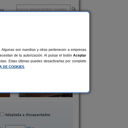
ios
-
al. Algunas son nuestras y otras pertenecen a empresas
cesitan de tu autorización. Al pulsar el botón
Aceptar
uedas. Estas últimas puedes desactivarlas por completo
CA DE COOKIES
.
Casa Gañan
Casa Ucero Rura
4-8 pers.
20 €
Langa de Duero (Soria)
Ucero (Soria)
desde
Adaptada a discapacitados