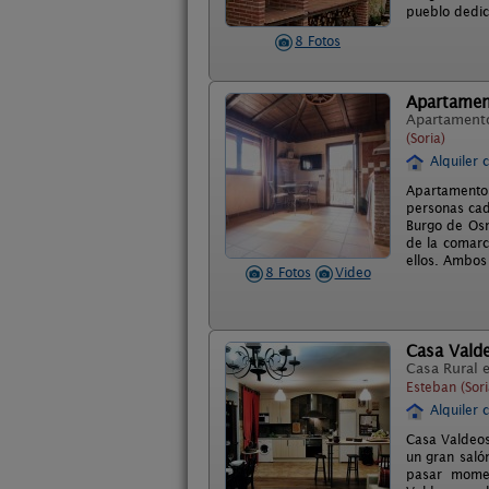
pueblo dedic
8 Fotos
Apartament
Apartament
(Soria)
Alquiler 
Apartamento
personas cad
Burgo de Osm
de la comarc
ellos. Ambos
8 Fotos
Video
Casa Vald
Casa Rural 
Esteban (Sori
Alquiler 
Casa Valdeos
un gran saló
pasar momen