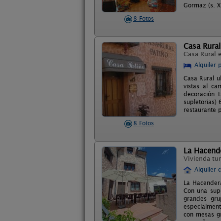
Gormaz (s. X
8 Fotos
Casa Rural
Casa Rural 
Alquiler 
Casa Rural u
vistas al c
decoración 
supletorias)
restaurante p
8 Fotos
La Hacend
Vivienda tur
Alquiler 
La Hacendera
Con una supe
grandes gru
especialment
con mesas gr