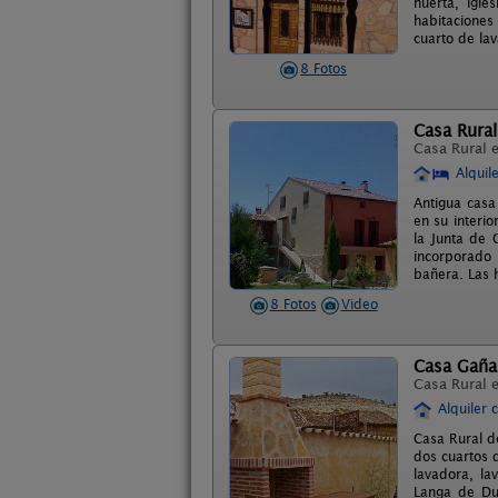
huerta, igle
habitaciones
cuarto de lav
8 Fotos
Casa Rural
Casa Rural 
Alquil
Antigua casa
en su interi
la Junta de 
incorporado 
bañera. Las 
8 Fotos
Video
Casa Gaña
Casa Rural 
Alquiler 
Casa Rural d
dos cuartos 
lavadora, la
Langa de Due