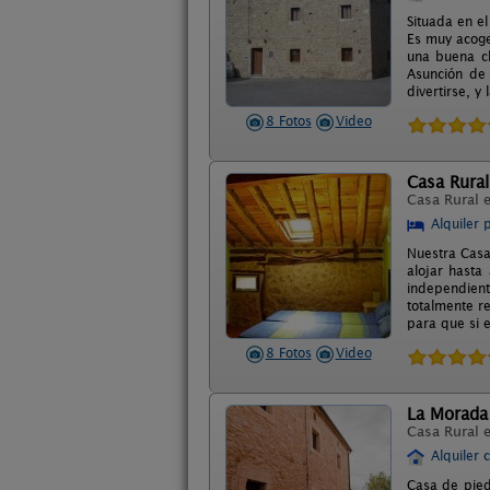
Situada en e
Es muy acoged
una buena ch
Asunción de 
divertirse, y 
8 Fotos
Video
Casa Rural
Casa Rural 
Alquiler 
Nuestra Casa
alojar hasta
independien
totalmente r
para que si e
8 Fotos
Video
La Morada 
Casa Rural 
Alquiler 
Casa de pied