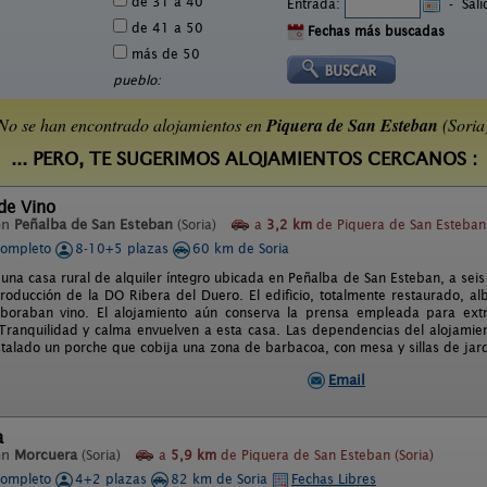
de 31 a 40
Entrada:
-
Sal
de 41 a 50
Fechas más buscadas
más de 50
pueblo:
No se han encontrado alojamientos en
Piquera de San Esteban
(Soria
... PERO, TE SUGERIMOS ALOJAMIENTOS CERCANOS :
de Vino
en
Peñalba de San Esteban
(Soria)
a
3,2 km
de Piquera de San Esteban 
completo
8-10+5 plazas
60 km de Soria
 una casa rural de alquiler íntegro ubicada en Peñalba de San Esteban, a se
roducción de la DO Ribera del Duero. El edificio, totalmente restaurado, al
aboraban vino. El alojamiento aún conserva la prensa empleada para extr
 Tranquilidad y calma envuelven a esta casa. Las dependencias del alojamien
stalado un porche que cobija una zona de barbacoa, con mesa y sillas de jard
Email
a
en
Morcuera
(Soria)
a
5,9 km
de Piquera de San Esteban (Soria)
completo
4+2 plazas
82 km de Soria
Fechas Libres