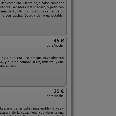
iler completo. Planta baja salón-comedor
vadora, secadora y tendedero) y patio con
 cama de 1, 30cm y 1 con dos camas de 0,
baño con ducha. Dotada de agua potable.
45 €
pers/noche
o XVIII que era una antigua nave-almacén
uva, y que da nombre al alojamiento, y una
ba el vino.
20 €
pers/noche
da a una de las calles más emblemáticas y
rasera de la casa, tiene sus vistas a una