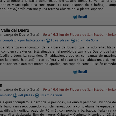
sia y al fondo a la parte denominada del Castillo donde se ve “La torre 
 dobles y una tiple. Una cuna gratis. La casa dispone de 3 baños, 2 ampl
ado, patio/jardín exterior y una terraza abierta en la planta superior.
Email
 Valle del Duero
en
Langa de Duero
(Soria)
a
16,3 km
de Piquera de San Esteban (Soria)
er completo y por habitaciones
10+2 plazas
80 km de Soria
 de labranza en el corazón de la Ribera del Duero, que ha sido rehabilitada
or como en su exterior. Está situada en el pueblo de Langa de Duero, que ha s
Castilla y León. La casa tiene 5 habitaciones dobles, con camas de matrim
en la propia habitación, con bañera y el resto de las habitaciones tien
habitaciones están totalmente equipadas, con ropa de cama. El salón-comedo
Email
n
en
Langa de Duero
(Soria)
a
16,6 km
de Piquera de San Esteban (Soria)
completo
4-8 plazas
88 km de Soria
e alquiler completo, a partir de 4 personas, máximo 8 personas. Dispone de
de baño y un aseo, comedor con chimenea, cocina completamente equipada pa
vavajillas, frigorifico; patio de 70 m.2, con porche y barbacoa, (leña gratis
ro, Villa declarada Bien de Interes Cultural y Conjunto Histórico el 23-8