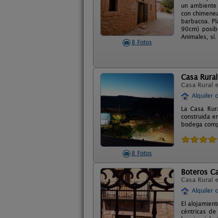
un ambiente 
con chimenea
barbacoa. Pl
90cm) posib
Animales, sí.
8 Fotos
Casa Rural
Casa Rural 
Alquiler 
La Casa Rura
construida e
bodega compu
8 Fotos
Boteros Ca
Casa Rural 
Alquiler 
El alojamien
céntricas de