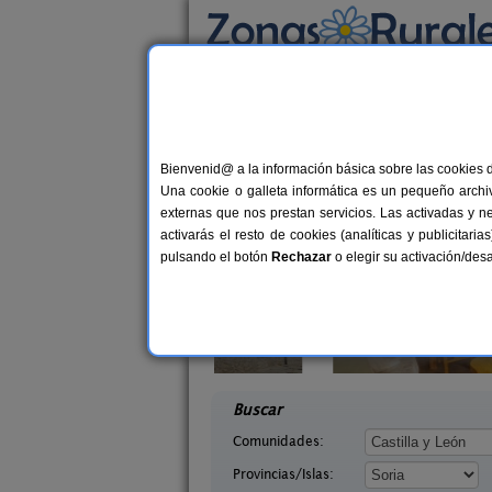
Busca por alojamiento
Alojamientos
>
Castilla y León
>
Soria
> Pique
Casas Rurales cerca 
Bienvenid@ a la información básica sobre las cookies 
Una cookie o galleta informática es un pequeño archiv
externas que nos prestan servicios. Las activadas y n
activarás el resto de cookies (analíticas y publicita
pulsando el botón
Rechazar
o elegir su activación/de
Julito
La Galiana Loft Nature
8-16 pers.
2+
25 €
ria)
Casarejos (Soria)
desde
desd
Buscar
Comunidades:
Provincias/Islas: