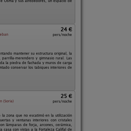
de Osma y sus alrededores, un espacio de
24 €
teban
pers/noche
entando mantener su estructura original, la
, parrilla-merendero y gimnasio rural. Las
toda la piedra de fachada y muros de carga
tado conservar los tabiques interiores de
25 €
 (Soria)
pers/noche
e la zona que no escatimó en la utilización
rtas y ventanas interiores con cristales
con lámparas de forja, arcones, cerámica,
 casa con vistas a la Fortaleza Califal de