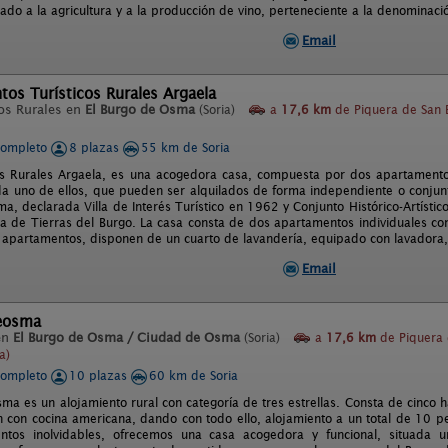
ado a la agricultura y a la producción de vino, perteneciente a la denominaci
Email
os Turísticos Rurales Argaela
os Rurales en
El Burgo de Osma
(Soria)
a
17,6 km
de Piquera de San 
completo
8 plazas
55 km de Soria
s Rurales Argaela, es una acogedora casa, compuesta por dos apartamento
a uno de ellos, que pueden ser alquilados de forma independiente o conjunt
a, declarada Villa de Interés Turístico en 1962 y Conjunto Histórico-Artístic
a de Tierras del Burgo. La casa consta de dos apartamentos individuales c
 apartamentos, disponen de un cuarto de lavandería, equipado con lavadora, 
Email
eosma
en
El Burgo de Osma / Ciudad de Osma
(Soria)
a
17,6 km
de Piquera 
a)
completo
10 plazas
60 km de Soria
ma es un alojamiento rural con categoría de tres estrellas. Consta de cinco h
n con cocina americana, dando con todo ello, alojamiento a un total de 10 p
tos inolvidables, ofrecemos una casa acogedora y funcional, situada u