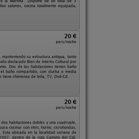
de la Martina”. Dispone de un total de 3
ios salones, cocina totalmente equipada,
20 €
pers/noche
, manteniendo su estructura antigua, tanto
ido declarado Bien de Interés Cultural por
onio. Dos de las habitaciones tienen baño
en el baño compartido, con ducha o media
r tiene chimenea de leña, TV, Dvd-Cd.
20 €
pers/noche
 dos habitaciones dobles y una cuadruple,
ra cocinar con vitro, horno, cicrohondas,
). Esta ubicada en la localidad soriana de
-2007, dentro de la ruta Camino del Cid,