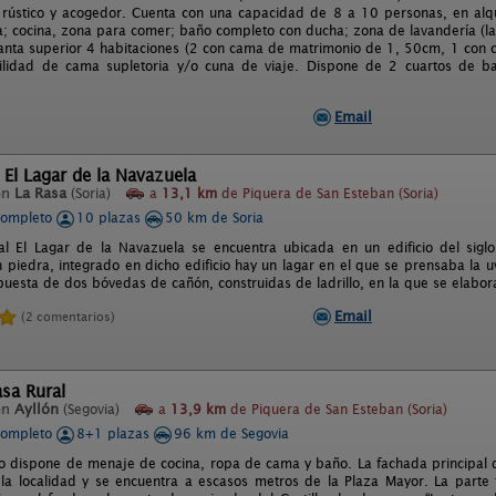
rústico y acogedor. Cuenta con una capacidad de 8 a 10 personas, en alqu
; cocina, zona para comer; baño completo con ducha; zona de lavandería (la
anta superior 4 habitaciones (2 con cama de matrimonio de 1, 50cm, 1 con
ilidad de cama supletoria y/o cuna de viaje. Dispone de 2 cuartos de 
Email
 El Lagar de la Navazuela
en
La Rasa
(Soria)
a
13,1 km
de Piquera de San Esteban (Soria)
completo
10 plazas
50 km de Soria
l El Lagar de la Navazuela se encuentra ubicada en un edificio del sigl
n piedra, integrado en dicho edificio hay un lagar en el que se prensaba la 
esta de dos bóvedas de cañón, construidas de ladrillo, en la que se elabora
Email
(2 comentarios)
sa Rural
en
Ayllón
(Segovia)
a
13,9 km
de Piquera de San Esteban (Soria)
completo
8+1 plazas
96 km de Segovia
to dispone de menaje de cocina, ropa de cama y baño. La fachada principal 
 la localidad y se encuentra a escasos metros de la Plaza Mayor. La parte t