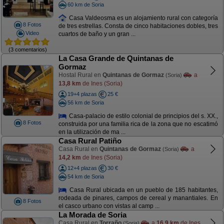
60 km de Soria
Casa Valdeosma es un alojamiento rural con categoría
8 Fotos
de tres estrellas. Consta de cinco habitaciones dobles, tres
Video
cuartos de baño y un gran ...
(3 comentarios)
La Casa Grande de Quintanas de
Gormaz
Hostal Rural en
Quintanas de Gormaz
a
(Soria)
13,8 km
de Ines (Soria)
19+4 plazas
25 €
56 km de Soria
Casa-palacio de estilo colonial de principios del s. XX.,
8 Fotos
construida por una familia rica de la zona que no escatimó
en la utilización de ma ...
Casa Rural Patiño
Casa Rural en
Quintanas de Gormaz
a
(Soria)
14,2 km
de Ines (Soria)
12+4 plazas
30 €
54 km de Soria
Casa Rural ubicada en un pueblo de 185 habitantes,
rodeada de pinares, campos de cereal y manantiales. En
8 Fotos
el casco urbano con vistas al camp ...
La Morada de Soria
Casa Rural en
Torraño
a
16,9 km
de Ines
(Soria)