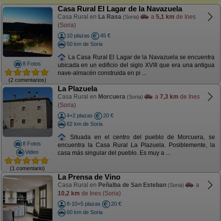
Casa Rural El Lagar de la Navazuela
Casa Rural en
La Rasa
a
5,1 km
de Ines
(Soria)
(Soria)
10 plazas
45 €
50 km de Soria
La Casa Rural El Lagar de la Navazuela se encuentra
8 Fotos
ubicada en un edificio del siglo XVIII que era una antigua
nave-almacén construida en pi ...
(2 comentarios)
La Plazuela
Casa Rural en
Morcuera
a
7,3 km
de Ines
(Soria)
(Soria)
4+2 plazas
20 €
82 km de Soria
Situada en el centro del pueblo de Morcuera, se
8 Fotos
encuentra la Casa Rural La Plazuela. Posiblemente, la
Video
casa más singular del pueblo. Es muy a ...
(1 comentario)
La Prensa de Vino
Casa Rural en
Peñalba de San Esteban
a
(Soria)
10,2 km
de Ines (Soria)
8-10+5 plazas
20 €
60 km de Soria