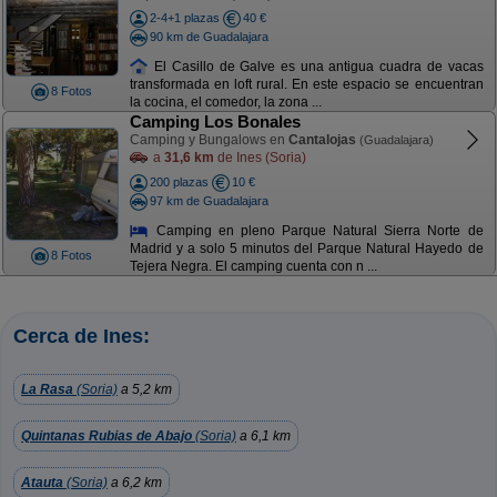
2-4+1 plazas
40 €
90 km de Guadalajara
El Casillo de Galve es una antigua cuadra de vacas
transformada en loft rural. En este espacio se encuentran
8 Fotos
la cocina, el comedor, la zona ...
Camping Los Bonales
Camping y Bungalows en
Cantalojas
(Guadalajara)
a
31,6 km
de Ines (Soria)
200 plazas
10 €
97 km de Guadalajara
Camping en pleno Parque Natural Sierra Norte de
Madrid y a solo 5 minutos del Parque Natural Hayedo de
8 Fotos
Tejera Negra. El camping cuenta con n ...
Cerca de Ines:
La Rasa
(Soria)
a 5,2 km
Quintanas Rubias de Abajo
(Soria)
a 6,1 km
Atauta
(Soria)
a 6,2 km