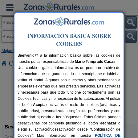
INFORMACIÓN BÁSICA SOBRE
COOKIES
Alojamientos
>
Castilla y León
>
Soria
> Ines
Bienvenid@ a la información básica sobre las cookies de
Casas Rurales cerca de Ines
nuestro portal responsabilidad de
Mario Temprado Casas
.
Una cookie o galleta informática es un pequeño archivo de
información que se guarda en tu pc, smartphone o tablet al
visitar el portal. Algunas son nuestras y otras pertenecen a
empresas externas que nos prestan servicios. Las activadas
y necesarias para que todo funcione correctamente son las
Cookies Técnicas y no necesitan de tu autorización. Al pulsar
el botón
Aceptar
activarás el resto de cookies (analíticas y
El Nido del Mirlo
rs.
14 pers.
publicitarias), personalizadas según tus preferencias y con
 €
35 €
Casarejos (Soria)
desde
publicidad ajustada a tus búsquedas. Estas últimas puedes
desactivarlas por completo pulsando el botón
Rechazar
o
Buscar
elegir su activación/desactivación desde “Configuración de
Cookies”. Más información en nuestra
POLÍTICA DE
Comunidades: