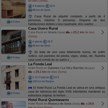
de Ines (Soria)
4-8 plazas
20 €
88 km de Soria
Casa Rural de alquiler completo, a partir de 4
personas, máximo 8 personas. Dispone de dos
8 Fotos
habitaciones dobles y una cuadruple, dos cuartos ...
Casa Ucero Rural
Casa Rural en
Ucero
a
25,1 km
de Ines
(Soria)
(Soria)
4 plazas
25 €
80 km de Soria
Se trata de una casa totalmente nueva, de estilo
rústico, con paredes de piedra, vigas, vistas, etc. Nuestra
8 Fotos
casa rural consta de un salón-c ...
La Fonda Leal
Hotel Rural en
Zuzones / La Vid y Barrios
(Burgos)
a
29,1 km
de Ines (Soria)
2-11+3 plazas
24 €
100 km de Burgos
El Hotel Rural La Fonda Leal se ubica en una antigua
casa de labranza del siglo XVIII. Intentando mantener su
8 Fotos
estructura original, la hemos ...
Hotel Rural Quintanares
Hotel Rural en
Rioseco de Soria
a
29,6
(Soria)
km
de Ines (Soria)