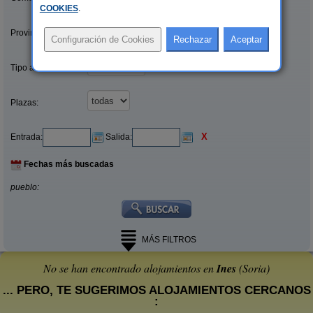
COOKIES
.
Provincias/Islas:
Tipo alquiler:
Plazas:
X
Entrada:
Salida:
Fechas más buscadas
pueblo:
MÁS FILTROS
No se han encontrado alojamientos en
Ines
(Soria)
... PERO, TE SUGERIMOS ALOJAMIENTOS CERCANOS
: