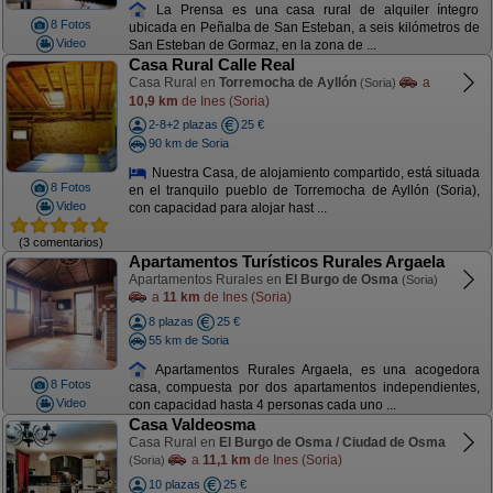
La Prensa es una casa rural de alquiler íntegro
8 Fotos
ubicada en Peñalba de San Esteban, a seis kilómetros de
Video
San Esteban de Gormaz, en la zona de ...
Casa Rural Calle Real
Casa Rural en
Torremocha de Ayllón
a
(Soria)
10,9 km
de Ines (Soria)
2-8+2 plazas
25 €
90 km de Soria
Nuestra Casa, de alojamiento compartido, está situada
8 Fotos
en el tranquilo pueblo de Torremocha de Ayllón (Soria),
Video
con capacidad para alojar hast ...
(3 comentarios)
Apartamentos Turísticos Rurales Argaela
Apartamentos Rurales en
El Burgo de Osma
(Soria)
a
11 km
de Ines (Soria)
8 plazas
25 €
55 km de Soria
Apartamentos Rurales Argaela, es una acogedora
8 Fotos
casa, compuesta por dos apartamentos independientes,
Video
con capacidad hasta 4 personas cada uno ...
Casa Valdeosma
Casa Rural en
El Burgo de Osma / Ciudad de Osma
a
11,1 km
de Ines (Soria)
(Soria)
10 plazas
25 €