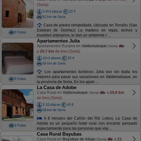
(Soria)
2-8+2 plazas
22 €
52 km de Soria
Casa de piedra rehabilitada. Ubicada en Torraño (San
Esteban de Gormaz) La madera en vigas, techos y
8 Fotos
muebles artesanos, le dan un ambiente r ...
Apartamentos Julia
Apartamentos Rurales en
Valdemaluque
(Soria)
a
20,7 km
de Ines (Soria)
10+2 plazas
25 €
55 km de Soria
Los apartamentos turísticos Julia son sin duda los
mejores para pasar sus vacaciones en Valdemaluque, en
8 Fotos
la provincia de Soria. En los apart ...
La Casa de Adobe
Casa Rural en
Valdemaluque
a
20,8 km
(Soria)
de Ines (Soria)
2-10 plazas
40 €
68 km de Soria
A 6 minutos del Cañón del Río Lobos, La Casa de
Adobe es un pequeño hotel rural con encanto pensado
8 Fotos
especialmente para las personas que viaj ...
Casa Rural Bayubas
Casa Rural en
Bayubas de Abajo
a
21
(Soria)