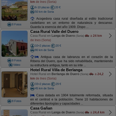
km
de Ines (Soria)
6-10 plazas
20 €
50 km de Soria
Acogedora casa rural diseñada al estilo tradicional
castellano en un entorno de naturaleza y descanso.
8 Fotos
Guarda la esencia del año 1909. Dispo ...
Casa Rural Valle del Duero
Casa Rural en
Langa de Duero
a
24 km
(Soria)
de Ines (Soria)
10+2 plazas
20 €
80 km de Soria
Antigua casa de labranza en el corazón de la
8 Fotos
Ribera del Duero, que ha sido rehabilitada, manteniendo
Video
su estructura antigua, tanto en su inte ...
Hotel Rural Villa de Berlanga
Hotel Rural en
Berlanga de Duero
a
24,2
(Soria)
km
de Ines (Soria)
33+2 plazas
29 €
45 km de Soria
Casa datada en 1904 totalmente reformada, situada
en el centrod e la población. Tiene 10 habitaciones de
8 Fotos
diferentes tipologías y capacidades ...
Casa Gañan
Casa Rural en
Langa de Duero
a
24,4 km
(Soria)