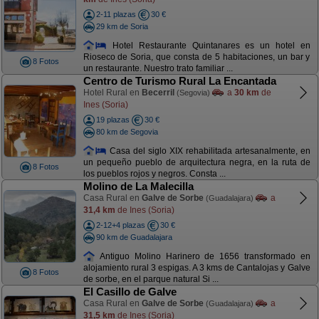
2-11 plazas
30 €
29 km de Soria
Hotel Restaurante Quintanares es un hotel en
Rioseco de Soria, que consta de 5 habitaciones, un bar y
8 Fotos
un restaurante. Nuestro trato familiar ...
Centro de Turismo Rural La Encantada
Hotel Rural en
Becerril
a
30 km
de
(Segovia)
Ines (Soria)
19 plazas
30 €
80 km de Segovia
Casa del siglo XIX rehabilitada artesanalmente, en
un pequeño pueblo de arquitectura negra, en la ruta de
8 Fotos
los pueblos rojos y negros. Consta ...
Molino de La Malecilla
Casa Rural en
Galve de Sorbe
a
(Guadalajara)
31,4 km
de Ines (Soria)
2-12+4 plazas
30 €
90 km de Guadalajara
Antiguo Molino Harinero de 1656 transformado en
alojamiento rural 3 espigas. A 3 kms de Cantalojas y Galve
8 Fotos
de sorbe, en el parque natural Si ...
El Casillo de Galve
Casa Rural en
Galve de Sorbe
a
(Guadalajara)
31,5 km
de Ines (Soria)