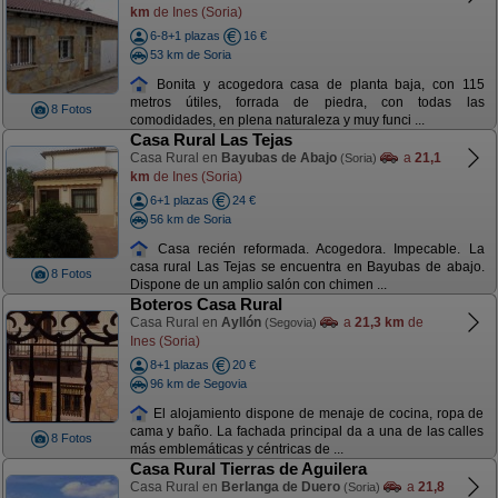
km
de Ines (Soria)
6-8+1 plazas
16 €
53 km de Soria
Bonita y acogedora casa de planta baja, con 115
metros útiles, forrada de piedra, con todas las
8 Fotos
comodidades, en plena naturaleza y muy funci ...
Casa Rural Las Tejas
Casa Rural en
Bayubas de Abajo
a
21,1
(Soria)
km
de Ines (Soria)
6+1 plazas
24 €
56 km de Soria
Casa recién reformada. Acogedora. Impecable. La
casa rural Las Tejas se encuentra en Bayubas de abajo.
8 Fotos
Dispone de un amplio salón con chimen ...
Boteros Casa Rural
Casa Rural en
Ayllón
a
21,3 km
de
(Segovia)
Ines (Soria)
8+1 plazas
20 €
96 km de Segovia
El alojamiento dispone de menaje de cocina, ropa de
cama y baño. La fachada principal da a una de las calles
8 Fotos
más emblemáticas y céntricas de ...
Casa Rural Tierras de Aguilera
Casa Rural en
Berlanga de Duero
a
21,8
(Soria)