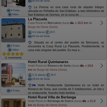
60 km de Soria
La Prensa es una casa rural de alquiler íntegro
8 Fotos
ubicada en Peñalba de San Esteban, a seis kilómetros de
Video
San Esteban de Gormaz, en la zona de ...
La Plazuela
Casa Rural en
Morcuera
a
18,5 km
de
(Soria)
Burgo de Osma (Soria)
4+2 plazas
20 €
82 km de Soria
Situada en el centro del pueblo de Morcuera, se
8 Fotos
encuentra la Casa Rural La Plazuela. Posiblemente, la
Video
casa más singular del pueblo. Es muy a ...
(1 comentario)
Hotel Rural Quintanares
Hotel Rural en
Rioseco de Soria
a
19,6
(Soria)
km
de Burgo de Osma (Soria)
2-11 plazas
30 €
29 km de Soria
Hotel Restaurante Quintanares es un hotel en
Rioseco de Soria, que consta de 5 habitaciones, un bar y
8 Fotos
un restaurante. Nuestro trato familiar ...
Hotel Rural Villa de Berlanga
Hotel Rural en
Berlanga de Duero
a
21,9
(Soria)
km
de Burgo de Osma (Soria)