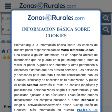
INFORMACIÓN BÁSICA SOBRE
COOKIES
Alojamientos
>
Castilla y León
>
Soria
> Burgo de Osma
Bienvenid@ a la información básica sobre las cookies de
Casas Rurales cerca de Burgo de Osma
nuestro portal responsabilidad de
Mario Temprado Casas
.
Una cookie o galleta informática es un pequeño archivo de
información que se guarda en tu pc, smartphone o tablet al
visitar el portal. Algunas son nuestras y otras pertenecen a
empresas externas que nos prestan servicios. Las activadas
y necesarias para que todo funcione correctamente son las
Cookies Técnicas y no necesitan de tu autorización. Al pulsar
el botón
Aceptar
activarás el resto de cookies (analíticas y
publicitarias), personalizadas según tus preferencias y con
La Galiana Loft Nature
rs.
2+1 pers.
 €
75 €
publicidad ajustada a tus búsquedas. Estas últimas puedes
Casarejos (Soria)
desde
desactivarlas por completo pulsando el botón
Rechazar
o
elegir su activación/desactivación desde “Configuración de
Buscar
Cookies”. Más información en nuestra
POLÍTICA DE