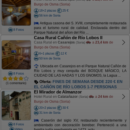
Burgo de Osma (Soria)
18+2 plazas
25 €
56 km de Soria
Antigua casona del S. XVIII, completamente restaurada
para el turismo rural de calidad. Enclavada dentro del
8 Fotos
Parque Natural del añon del Río ...
Casa Rural Cañón de Río Lobos II
Casa Rural en
Casarejos
a
23,4 km
de
(Soria)
Burgo de Osma (Soria)
6+1 plazas
12 €
50 km de Soria
Ubicada en Casarejos en el Parque Natural Cañón de
Río Lobos y muy cerquita del BOSQUE MÁGICO, LA
8 Fotos
CIUDAD DE LAS HADAS Y LOS GNOMOS, la Lagua ...
FINES DE SEMANA DESDE 220 € EN
Oferta:
(1 comentario)
EL CAÑÓN DE RÍO LOBOS 1-7 PERSONAS
El Mirador de Almanzor
Hotel Rural en
Calatañazor
a
24 km
de
(Soria)
Burgo de Osma (Soria)
20+2 plazas
30 €
31 km de Soria
Caserón del siglo XV, restaurado recientemente y
8 Fotos
ambientado con decoración bereber. Perteneció a una
Video
familia judía prestamista en 1473, actu ...