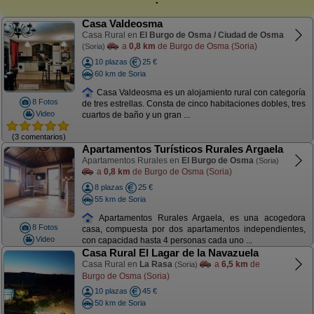
Casa Valdeosma
Casa Rural en
El Burgo de Osma / Ciudad de Osma
a
0,8 km
de Burgo de Osma (Soria)
(Soria)
10 plazas
25 €
60 km de Soria
Casa Valdeosma es un alojamiento rural con categoría
8 Fotos
de tres estrellas. Consta de cinco habitaciones dobles, tres
Video
cuartos de baño y un gran ...
(3 comentarios)
Apartamentos Turísticos Rurales Argaela
Apartamentos Rurales en
El Burgo de Osma
(Soria)
a
0,8 km
de Burgo de Osma (Soria)
8 plazas
25 €
55 km de Soria
Apartamentos Rurales Argaela, es una acogedora
8 Fotos
casa, compuesta por dos apartamentos independientes,
Video
con capacidad hasta 4 personas cada uno ...
Casa Rural El Lagar de la Navazuela
Casa Rural en
La Rasa
a
6,5 km
de
(Soria)
Burgo de Osma (Soria)
10 plazas
45 €
50 km de Soria