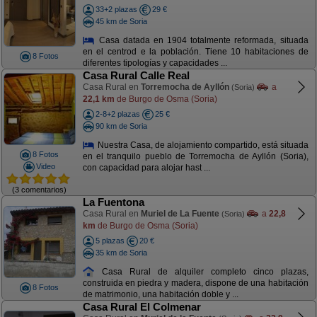
33+2 plazas
29 €
45 km de Soria
Casa datada en 1904 totalmente reformada, situada
en el centrod e la población. Tiene 10 habitaciones de
8 Fotos
diferentes tipologías y capacidades ...
Casa Rural Calle Real
Casa Rural en
Torremocha de Ayllón
a
(Soria)
22,1 km
de Burgo de Osma (Soria)
2-8+2 plazas
25 €
90 km de Soria
Nuestra Casa, de alojamiento compartido, está situada
8 Fotos
en el tranquilo pueblo de Torremocha de Ayllón (Soria),
Video
con capacidad para alojar hast ...
(3 comentarios)
La Fuentona
Casa Rural en
Muriel de La Fuente
a
22,8
(Soria)
km
de Burgo de Osma (Soria)
5 plazas
20 €
35 km de Soria
Casa Rural de alquiler completo cinco plazas,
construida en piedra y madera, dispone de una habitación
8 Fotos
de matrimonio, una habitación doble y ...
Casa Rural El Colmenar