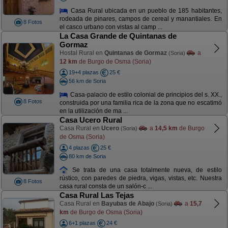
Casa Rural ubicada en un pueblo de 185 habitantes,
rodeada de pinares, campos de cereal y manantiales. En
8 Fotos
el casco urbano con vistas al camp ...
La Casa Grande de Quintanas de
Gormaz
Hostal Rural en
Quintanas de Gormaz
a
(Soria)
12 km
de Burgo de Osma (Soria)
19+4 plazas
25 €
56 km de Soria
Casa-palacio de estilo colonial de principios del s. XX.,
8 Fotos
construida por una familia rica de la zona que no escatimó
en la utilización de ma ...
Casa Ucero Rural
Casa Rural en
Ucero
a
14,5 km
de Burgo
(Soria)
de Osma (Soria)
4 plazas
25 €
80 km de Soria
Se trata de una casa totalmente nueva, de estilo
rústico, con paredes de piedra, vigas, vistas, etc. Nuestra
8 Fotos
casa rural consta de un salón-c ...
Casa Rural Las Tejas
Casa Rural en
Bayubas de Abajo
a
15,7
(Soria)
km
de Burgo de Osma (Soria)
6+1 plazas
24 €