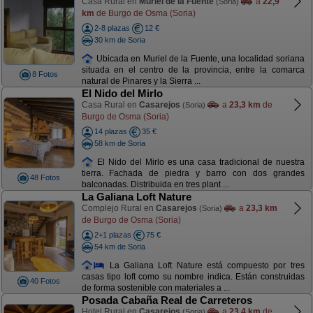
Casa Rural en
Muriel de la Fuente
a
22,9
(Soria)
km
de Burgo de Osma (Soria)
2-8 plazas
12 €
30 km de Soria
Ubicada en Muriel de la Fuente, una localidad soriana
situada en el centro de la provincia, entre la comarca
8 Fotos
natural de Pinares y la Sierra ...
El Nido del Mirlo
Casa Rural en
Casarejos
a
23,3 km
de
(Soria)
Burgo de Osma (Soria)
14 plazas
35 €
58 km de Soria
El Nido del Mirlo es una casa tradicional de nuestra
tierra. Fachada de piedra y barro con dos grandes
48 Fotos
balconadas. Distribuida en tres plant ...
La Galiana Loft Nature
Complejo Rural en
Casarejos
a
23,3 km
(Soria)
de Burgo de Osma (Soria)
2+1 plazas
75 €
54 km de Soria
La Galiana Loft Nature está compuesto por tres
casas tipo loft como su nombre indica. Están construidas
40 Fotos
de forma sostenible con materiales a ...
Posada Cabaña Real de Carreteros
Hotel Rural en
Casarejos
a
23,4 km
de
(Soria)