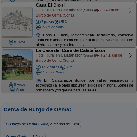
Casa El Dioni
Casa Rural en
Calatañazor
a
24 km
de
(Soria)
Burgo de Osma (Soria)
7 plazas
25 €
25 km de Soria
Casa El Dioni, recientemente restaurada, conserva
tanto en exterior como en interior la primitiva estructura de
8 Fotos
piedra, adobe y madera. La v ...
La Casa del Cura de Calatañazor
Hotel Rural en
Calatañazor
a
24,1 km
de
(Soria)
Burgo de Osma (Soria)
12+2 plazas
35 €
31 km de Soria
En Calatañazor donde por calles empinadas y
8 Fotos
estrechos callejones discurren siglos de historia. Sones de
Video
romancero y fragor de batallas se es ...
Cerca de Burgo de Osma:
El Burgo de Osma
(Soria)
a menos de 1 km