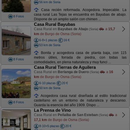
56 km de Soria
Casa recién reformada. Acogedora. Impecable. La
casa rural Las Tejas se encuentra en Bayubas de abajo.
8 Fotos
Dispone de un amplio salón con chimen ...
Casa Rural Bayubas
Casa Rural en
Bayubas de Abajo
a
15,7
(Soria)
km
de Burgo de Osma (Soria)
6-8+1 plazas
16 €
53 km de Soria
Bonita y acogedora casa de planta baja, con 115
metros útiles, forrada de piedra, con todas las
8 Fotos
comodidades, en plena naturaleza y muy funci ...
Casa Rural Tierras de Aguilera
Casa Rural en
Berlanga de Duero
a
16
(Soria)
km
de Burgo de Osma (Soria)
6-10 plazas
20 €
50 km de Soria
Acogedora casa rural diseñada al estilo tradicional
castellano en un entorno de naturaleza y descanso.
8 Fotos
Guarda la esencia del año 1909. Dispo ...
La Prensa de Vino
Casa Rural en
Peñalba de San Esteban
a
(Soria)
17,1 km
de Burgo de Osma (Soria)
8-10+5 plazas
20 €