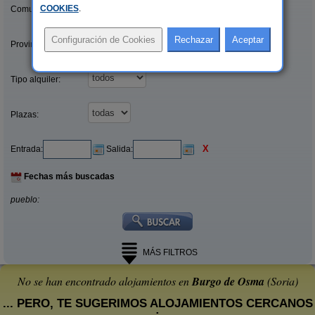
COOKIES
.
Comunidades:
Provincias/Islas:
Tipo alquiler:
Plazas:
X
Entrada:
Salida:
Fechas más buscadas
pueblo:
MÁS FILTROS
No se han encontrado alojamientos en
Burgo de Osma
(Soria)
... PERO, TE SUGERIMOS ALOJAMIENTOS CERCANOS
: