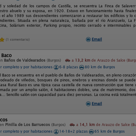
d y soledad de los campos de Castilla, se encuentra La Finca de Salaverri
uestro abuelo y su esposa, en 1920. Estuvo en funcionamiento hasta final
 el año 1989 sus descendientes comenzaron a restaurar los edificios y lo co
endientes. Situada en plena naturaleza, bañada por el río Aranzuelo, La F
scina, Solárium exterior, Parking propio, recinto cerrado e interminables
Email
(1 comentario)
 Baco
en
Baños de Valdearados
(Burgos)
a
13,2 km
de Arauzo de Salce (Burg
er completo y por habitaciones
6-8 plazas
80 km de Burgos
l Baco se encuentra en el pueblo de Baños de Valdearados, en pleno corazón
rodeado de viñedos, bosques de pinos, enebros y encinas donde se puede d
asa Rural Baco es una típica casa castella de nueva construcción que tien
rmada por un amplio salón, 4 habitaciones dobles, una de matrimonio, dos 
a... Sencillo salón con capacidad para diez personas. La cocina está totalme
Email
ecos
 en
Pinilla de Los Barruecos
(Burgos)
a
14,1 km
de Arauzo de Salce (B
er completo y por habitaciones
14-18+2 plazas
65 km de Burgos