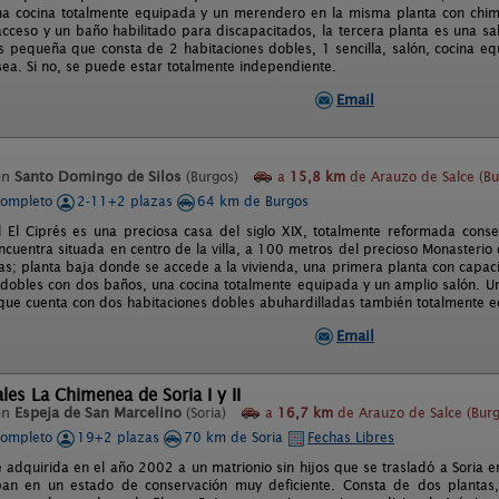
a cocina totalmente equipada y un merendero en la misma planta con chim
cceso y un baño habilitado para discapacitados, la tercera planta es una 
 pequeña que consta de 2 habitaciones dobles, 1 sencilla, salón, cocina eq
sea. Si no, se puede estar totalmente independiente.
Email
en
Santo Domingo de Silos
(Burgos)
a
15,8 km
de Arauzo de Salce (Bu
completo
2-11+2 plazas
64 km de Burgos
l El Ciprés es una preciosa casa del siglo XIX, totalmente reformada con
encuentra situada en centro de la villa, a 100 metros del precioso Monasteri
tas; planta baja donde se accede a la vivienda, una primera planta con capa
 dobles con dos baños, una cocina totalmente equipada y un amplio salón. 
que cuenta con dos habitaciones dobles abuhardilladas también totalmente 
Email
les La Chimenea de Soria I y II
en
Espeja de San Marcelino
(Soria)
a
16,7 km
de Arauzo de Salce (Burg
completo
19+2 plazas
70 km de Soria
Fechas Libres
ué adquirida en el año 2002 a un matrionio sin hijos que se trasladó a Soria 
an en un estado de conservación muy deficiente. Consta de dos plantas,