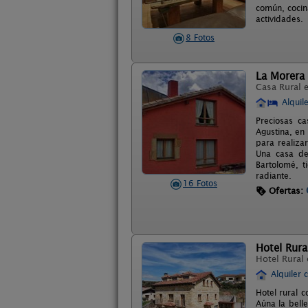
común, cocin
actividades.
8 Fotos
La Morera
Casa Rural 
Alquil
Preciosas c
Agustina, en 
para realiza
Una casa de
Bartolomé, t
radiante.
16 Fotos
Ofertas:
Hotel Rural
Hotel Rural
Alquiler 
Hotel rural 
Aúna la bell