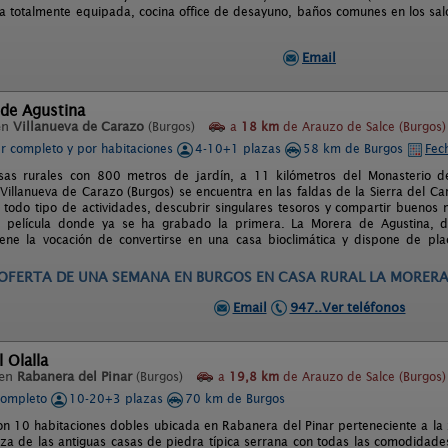
a totalmente equipada, cocina office de desayuno, baños comunes en los salone
Email
 de Agustina
en
Villanueva de Carazo
(Burgos)
a
18 km
de Arauzo de Salce (Burgos)
er completo y por habitaciones
4-10+1 plazas
58 km de Burgos
Fec
asas rurales con 800 metros de jardín, a 11 kilómetros del Monasterio 
Villanueva de Carazo (Burgos) se encuentra en las faldas de la Sierra del Ca
r todo tipo de actividades, descubrir singulares tesoros y compartir buenos
 película donde ya se ha grabado la primera. La Morera de Agustina, dis
iene la vocación de convertirse en una casa bioclimática y dispone de pla
OFERTA NOCHEBUENA. 850 EUROS. DEL 21 AL 25 DICIEMBRE DIA
Email
947..Ver teléfonos
 Olalla
 en
Rabanera del Pinar
(Burgos)
a
19,8 km
de Arauzo de Salce (Burgos)
completo
10-20+3 plazas
70 km de Burgos
con 10 habitaciones dobles ubicada en Rabanera del Pinar perteneciente a la 
eza de las antiguas casas de piedra típica serrana con todas las comodidades