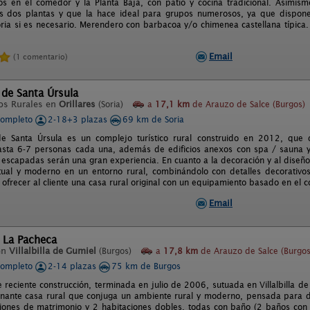
os en el comedor y la Planta Baja, con patio y cocina tradicional. Asímism
s dos plantas y que la hace ideal para grupos numerosos, ya que dispone
ria si es necesario. Merendero con barbacoa y/o chimenea castellana típica.
Email
(1 comentario)
de Santa Úrsula
os Rurales en
Orillares
(Soria)
a
17,1 km
de Arauzo de Salce (Burgos)
completo
2-18+3 plazas
69 km de Soria
e Santa Úrsula es un complejo turístico rural construido en 2012, que
asta 6-7 personas cada una, además de edificios anexos con spa / sauna
 escapadas serán una gran experiencia. En cuanto a la decoración y al diseño
ual y moderno en un entorno rural, combinándolo con detalles decorativos
frecer al cliente una casa rural original con un equipamiento basado en el c
Email
 La Pacheca
en
Villalbilla de Gumiel
(Burgos)
a
17,8 km
de Arauzo de Salce (Burgos
completo
2-14 plazas
75 km de Burgos
e reciente construcción, terminada en julio de 2006, sutuada en Villalbilla
nante casa rural que conjuga un ambiente rural y moderno, pensada para di
iones de matrimonio y 2 habitaciones dobles, todas con baño (2 baños con