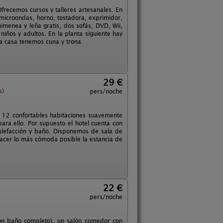
Ofrecemos cursos y talleres artesanales. En
o microondas, horno, tostadora, exprimidor,
menea y leña gratis, dos sofás, DVD, Wii,
 niños y adultos. En la planta siguiente hay
la casa tenemos cuna y trona.
29 €
s)
pers/noche
e 12 confortables habitaciones suavemente
ara ello. Por supuesto el hotel cuenta con
calefacción y baño. Disponemos de sala de
hacer lo más cómoda posible la estancia de
22 €
pers/noche
con baño completo), un salón comedor con