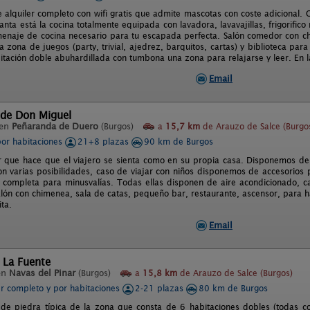
 alquiler completo con wifi gratis que admite mascotas con coste adicional. 
anta está la cocina totalmente equipada con lavadora, lavavajillas, frigorific
menaje de cocina necesario para tu escapada perfecta. Salón comedor con chi
 zona de juegos (party, trivial, ajedrez, barquitos, cartas) y biblioteca para
itación doble abuhardillada con tumbona una zona para relajarse y leer. En 
Email
 de Don Miguel
 en
Peñaranda de Duero
(Burgos)
a
15,7 km
de Arauzo de Salce (Burgo
por habitaciones
21+8 plazas
90 km de Burgos
ar que hace que el viajero se sienta como en su propia casa. Disponemos d
n varias posibilidades, caso de viajar con niños disponemos de accesorios p
d completa para minusvalías. Todas ellas disponen de aire acondicionado, 
alón con chimenea, sala de catas, pequeño bar, restaurante, ascensor, para 
ita.
Email
 La Fuente
en
Navas del Pinar
(Burgos)
a
15,8 km
de Arauzo de Salce (Burgos)
er completo y por habitaciones
2-21 plazas
80 km de Burgos
de piedra típica de la zona que consta de 6 habitaciones dobles (todas 