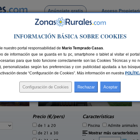
Anúnciate gratis
Acceso Propietar
Busca por pueblo
INFORMACIÓN BÁSICA SOBRE COOKIES
uzo de Salce
de Arauzo de Salce
de nuestro portal responsabilidad de
Mario Temprado Casas
.
o de información que se guarda en tu pc, smartphone o tablet al visitar el port
ecesarias para que todo funcione correctamente son las Cookies Técnicas y no ne
rias), personalizadas según tus preferencias y con publicidad ajustada a tus búsq
sactivación desde “Configuración de Cookies”. Más información en nuestra
POLÍTI
Casa El Sauco
1 pers.
6-7+1 pers.
21 €
22 €
Ailanes de Zamanzas (Burgos)
e
desde
Precio (€/pers)
Características
de 1 a 20
Piscina
Admite animales
de 21 a 30
Mostrar más características