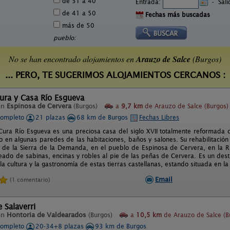
de 31 a 40
Entrada:
-
Sal
de 41 a 50
Fechas más buscadas
más de 50
pueblo:
No se han encontrado alojamientos en
Arauzo de Salce
(Burgos)
... PERO, TE SUGERIMOS ALOJAMIENTOS CERCANOS :
ura y Casa Río Esgueva
en
Espinosa de Cervera
(Burgos)
a
9,7 km
de Arauzo de Salce (Burgos)
completo
21 plazas
68 km de Burgos
Fechas Libres
Cura Río Esgueva es una preciosa casa del siglo XVII totalmente reformada c
 en algunas paredes de las habitaciones, baños y salones. Su rehabilitació
s de la Sierra de la Demanda, en el pueblo de Espinosa de Cervera, en la Ri
eado de sabinas, encinas y robles al pie de las peñas de Cervera. Es un desti
la cultura y la gastronomía de estas tierras castellanas, estando situada en 
Email
(1 comentario)
 Salaverri
en
Hontoria de Valdearados
(Burgos)
a
10,5 km
de Arauzo de Salce (B
completo
20-34+8 plazas
93 km de Burgos