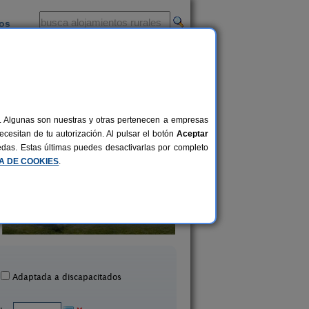
ios
-
al. Algunas son nuestras y otras pertenecen a empresas
cesitan de tu autorización. Al pulsar el botón
Aceptar
uedas. Estas últimas puedes desactivarlas por completo
CA DE COOKIES
.
Camino Blanco
Casa Rural Merind
16+3 pers.
22 €
Ibeas de Juarros (Burgos)
Loma de Montija (Bur
desde
Adaptada a discapacitados