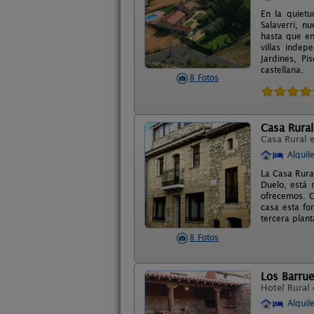
En la quietu
Salaverri, n
hasta que en
villas indep
Jardines, Pi
castellana.
8 Fotos
Casa Rural
Casa Rural 
Alquil
La Casa Rura
Duelo, está 
ofrecemos. C
casa esta fo
tercera plant
8 Fotos
Los Barru
Hotel Rural
Alquil