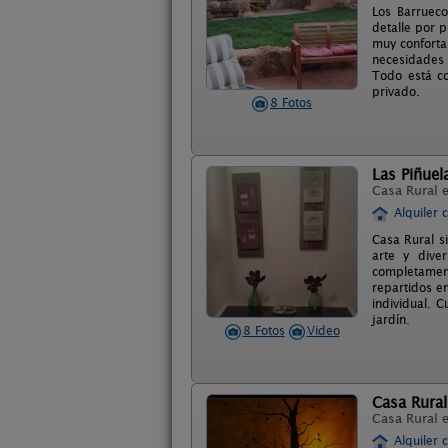
Los Barruec
detalle por 
muy conforta
necesidades 
Todo está co
privado.
8 Fotos
Las Piñuel
Casa Rural 
Alquiler 
Casa Rural si
arte y dive
completament
repartidos e
individual. 
jardín.
8 Fotos
Video
Casa Rura
Casa Rural 
Alquiler 