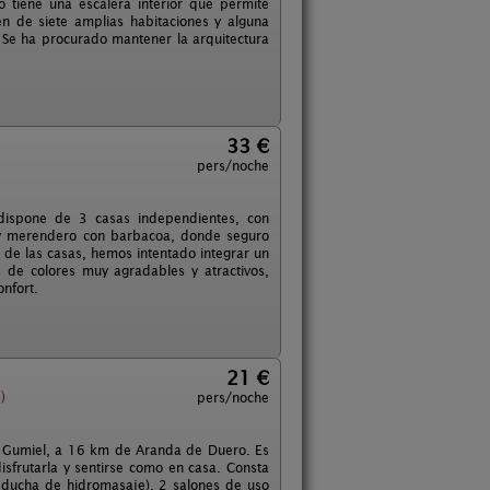
o tiene una escalera interior que permite
n de siete amplias habitaciones y alguna
 Se ha procurado mantener la arquitectura
33 €
pers/noche
 dispone de 3 casas independientes, con
 y merendero con barbacoa, donde seguro
 de las casas, hemos intentado integrar un
 de colores muy agradables y atractivos,
onfort.
21 €
)
pers/noche
 de Gumiel, a 16 km de Aranda de Duero. Es
sfrutarla y sentirse como en casa. Consta
 ducha de hidromasaje), 2 salones de uso