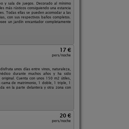
eo y sala de juegos. Decorado al mínimo
es más rústicos consiguiendo una estancia
ples. Todas ellas se pueden acomodar a las
ias, con sus respectivos baños completos.
 Posee un jardín encantador completamente
17 €
pers/noche
disfruta unos días entre vinos, naturaleza,
l médico durante muchos años y ha sido
original. Cuenta con unos 150 m2 útiles,
n cama de matrimonio, 1 doble, 1 triple, 1
da en la parte delantera y otra zona con
20 €
pers/noche