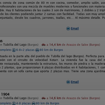
os consta de zona común de 80 m con cocina, comedor, amplio salón, as
profesionales con una mezcla de muebles modernos y funcionales con material
ble. Hay 8 habitaciones de las cuales 3 son de matrimonio, 3 dobles y 2 tri
de los clientes podiendo juntar 2 camas con facilidad. Todas son muy ampl
njuntado, desde los cuadros, jarrones, toallas, etc... Al máximo detalle.
Email
as
en
Tubilla del Lago
(Burgos)
a
14,4 km
de Arauzo de Salce (Burgos)
completo
6-8+2 plazas
80 km de Burgos
tuada en la parte alta del pueblo de Tubilla del lago (Burgos). Perfecta para 
rsión con el circuito de velocidad Kotarr. La vivienda fue la casa de
e restaurada, manteniendo la estructura, los muros de piedra y la madera 
n 2 plantas, que proporcionan 8 plazas distribuidas en 4 habitaciones, 1 co
Cuenta con un sofa cama que aporta 2 plazas mas. Tiene una zona ajardina
Email
l 1904
en
Tubilla del Lago
(Burgos)
a
14,6 km
de Arauzo de Salce (Burgos)
completo
4-8 plazas
80 km de Burgos