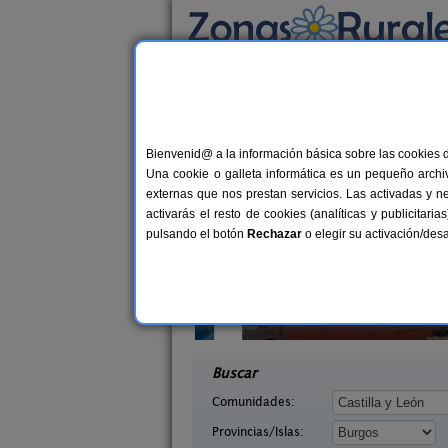
Busca por alojamiento
Alojamientos
>
Castilla y León
>
Burgos
> Ara
Casas Rurales cerca 
Bienvenid@ a la información básica sobre las cookies 
Una cookie o galleta informática es un pequeño archiv
externas que nos prestan servicios. Las activadas y n
activarás el resto de cookies (analíticas y publicita
pulsando el botón
Rechazar
o elegir su activación/de
Tirabeque
La Morera de Agustina
8-10+1 pers.
4-10+
47 €
a (Burgos)
Villanueva de Carazo (Burgos)
desde
desd
Buscar
Comunidades:
Provincias/Islas: