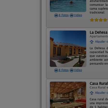
abuhardillad
comunicar la
cama supleto
tradicional.
8 Fotos
Video
La Dehesa 
Apartament
Alquiler 
La Dehesa d
capacidad h
que vuestras
ambiente act
pensando en o
8 Fotos
Video
Casa Rural
Casa Rural 
Alquiler 
Casa rural d
una impresio
de 5 habitac