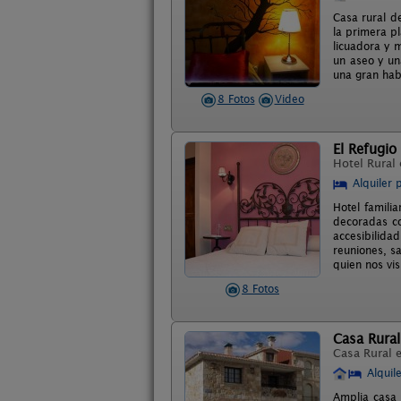
Casa rural de
la primera pl
licuadora y 
un aseo y una
una gran hab
8 Fotos
Video
El Refugio
Hotel Rural
Alquiler 
Hotel famili
decoradas co
accesibilida
reuniones, s
quien nos vis
8 Fotos
Casa Rural
Casa Rural 
Alquil
Amplia casa 