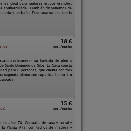
enea ideal para juntarse grupos grandes.
sala abuhardillada. También disponemos de
uipada y un baño. Esta casa se une con la
18 €
rgos)
pers/noche
servando únicamente su fachada de piedra
o de Santo Domingo de Silos. La Casa consta
cidad para 6 personas, que cuenta con tres
Una segunda planta con capacidad para 4 o
equipada.
15 €
os)
pers/noche
en los años 70. Constaba de casa y corral y
 la Planta Alta, con techos de madera y