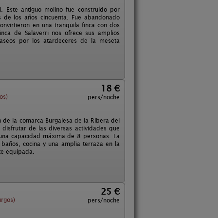
. Este antiguo molino fue construido por
es de los años cincuenta. Fue abandonado
nvirtieron en una tranquila finca con dos
inca de Salaverri nos ofrece sus amplios
 paseos por los atardeceres de la meseta
18 €
os)
pers/noche
 de la comarca Burgalesa de la Ribera del
isfrutar de las diversas actividades que
e una capacidad máxima de 8 personas. La
baños, cocina y una amplia terraza en la
nte equipada.
25 €
urgos)
pers/noche