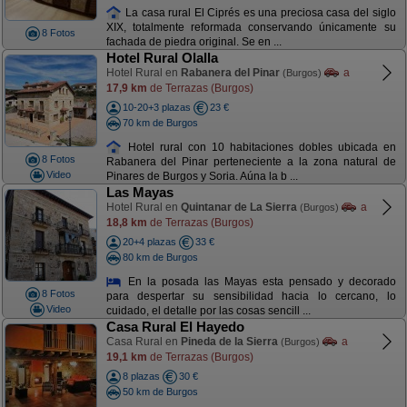
La casa rural El Ciprés es una preciosa casa del siglo
XIX, totalmente reformada conservando únicamente su
8 Fotos
fachada de piedra original. Se en ...
Hotel Rural Olalla
Hotel Rural en
Rabanera del Pinar
a
(Burgos)
17,9 km
de Terrazas (Burgos)
10-20+3 plazas
23 €
70 km de Burgos
Hotel rural con 10 habitaciones dobles ubicada en
8 Fotos
Rabanera del Pinar perteneciente a la zona natural de
Video
Pinares de Burgos y Soria. Aúna la b ...
Las Mayas
Hotel Rural en
Quintanar de La Sierra
a
(Burgos)
18,8 km
de Terrazas (Burgos)
20+4 plazas
33 €
80 km de Burgos
En la posada las Mayas esta pensado y decorado
8 Fotos
para despertar su sensibilidad hacia lo cercano, lo
Video
cuidado, el detalle por las cosas sencill ...
Casa Rural El Hayedo
Casa Rural en
Pineda de la Sierra
a
(Burgos)
19,1 km
de Terrazas (Burgos)
8 plazas
30 €
50 km de Burgos