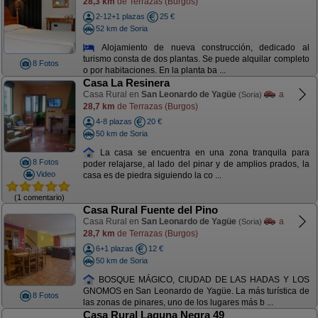
28,3 km
de Terrazas (Burgos)
2-12+1 plazas
25 €
52 km de Soria
Alojamiento de nueva construcción, dedicado al
turismo consta de dos plantas. Se puede alquilar completo
8 Fotos
o por habitaciones. En la planta ba ...
Casa La Resinera
Casa Rural en
San Leonardo de Yagüe
a
(Soria)
28,7 km
de Terrazas (Burgos)
4-8 plazas
20 €
50 km de Soria
La casa se encuentra en una zona tranquila para
8 Fotos
poder relajarse, al lado del pinar y de amplios prados, la
Video
casa es de piedra siguiendo la co ...
(1 comentario)
Casa Rural Fuente del Pino
Casa Rural en
San Leonardo de Yagüe
a
(Soria)
28,7 km
de Terrazas (Burgos)
6+1 plazas
12 €
50 km de Soria
BOSQUE MÁGICO, CIUDAD DE LAS HADAS Y LOS
GNOMOS en San Leonardo de Yagüe. La más turística de
8 Fotos
las zonas de pinares, uno de los lugares más b ...
Casa Rural Laguna Negra 49