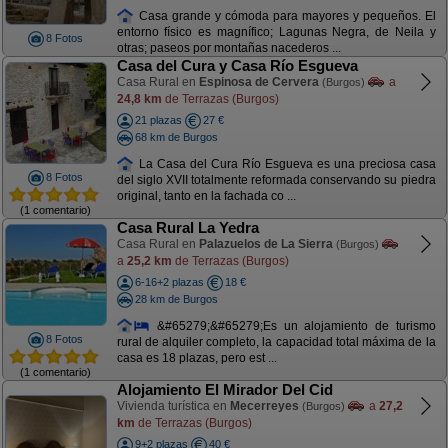
Casa grande y cómoda para mayores y pequeños. El
entorno físico es magnífico; Lagunas Negra, de Neila y
8 Fotos
otras; paseos por montañas nacederos ...
Casa del Cura y Casa Río Esgueva
Casa Rural en
Espinosa de Cervera
a
(Burgos)
24,8 km
de Terrazas (Burgos)
21 plazas
27 €
68 km de Burgos
La Casa del Cura Río Esgueva es una preciosa casa
8 Fotos
del siglo XVII totalmente reformada conservando su piedra
original, tanto en la fachada co ...
(1 comentario)
Casa Rural La Yedra
Casa Rural en
Palazuelos de La Sierra
(Burgos)
a
25,2 km
de Terrazas (Burgos)
6-16+2 plazas
18 €
28 km de Burgos
&#65279;&#65279;Es un alojamiento de turismo
8 Fotos
rural de alquiler completo, la capacidad total máxima de la
casa es 18 plazas, pero est ...
(1 comentario)
Alojamiento El Mirador Del Cid
Vivienda turística en
Mecerreyes
a
27,2
(Burgos)
km
de Terrazas (Burgos)
9+2 plazas
40 €