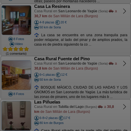
otras; paseos por montañas nacederos ...
Casa La Resinera
Casa Rural en
San Leonardo de Yagüe
a
(Soria)
30,7 km
de San Millán de Lara (Burgos)
4-8 plazas
20 €
50 km de Soria
La casa se encuentra en una zona tranquila para
8 Fotos
poder relajarse, al lado del pinar y de amplios prados, la
Video
casa es de piedra siguiendo la co ...
(1 comentario)
Casa Rural Fuente del Pino
Casa Rural en
San Leonardo de Yagüe
a
(Soria)
30,8 km
de San Millán de Lara (Burgos)
6+1 plazas
12 €
50 km de Soria
BOSQUE MÁGICO, CIUDAD DE LAS HADAS Y LOS
GNOMOS en San Leonardo de Yagüe. La más turística de
8 Fotos
las zonas de pinares, uno de los lugares más b ...
Las Piñuelas
Casa Rural en
Tubilla del Lago
a
30,8
(Burgos)
km
de San Millán de Lara (Burgos)
6-8+2 plazas
17 €
80 km de Burgos
Casa Rural situada en la parte alta del pueblo de