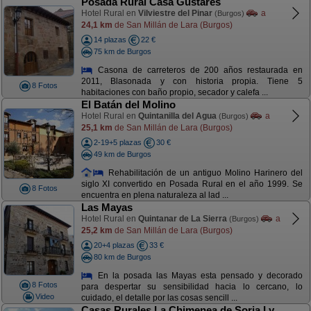
Posada Rural Casa Gustares
Hotel Rural en
Vilviestre del Pinar
a
(Burgos)
24,1 km
de San Millán de Lara (Burgos)
14 plazas
22 €
75 km de Burgos
Casona de carreteros de 200 años restaurada en
2011, Blasonada y con historia propia. Tiene 5
8 Fotos
habitaciones con baño propio, secador y calefa ...
El Batán del Molino
Hotel Rural en
Quintanilla del Agua
a
(Burgos)
25,1 km
de San Millán de Lara (Burgos)
2-19+5 plazas
30 €
49 km de Burgos
Rehabilitación de un antiguo Molino Harinero del
siglo XI convertido en Posada Rural en el año 1999. Se
8 Fotos
encuentra en plena naturaleza al lad ...
Las Mayas
Hotel Rural en
Quintanar de La Sierra
a
(Burgos)
25,2 km
de San Millán de Lara (Burgos)
20+4 plazas
33 €
80 km de Burgos
En la posada las Mayas esta pensado y decorado
8 Fotos
para despertar su sensibilidad hacia lo cercano, lo
Video
cuidado, el detalle por las cosas sencill ...
Casas Rurales La Chimenea de Soria I y