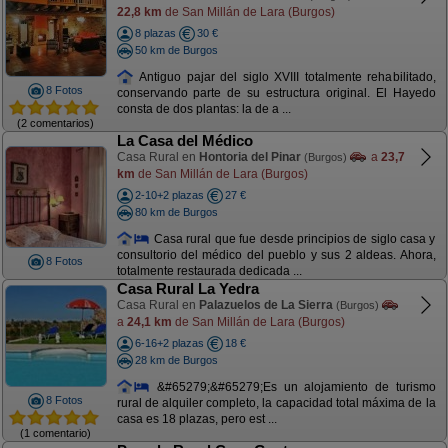
22,8 km
de San Millán de Lara (Burgos)
8 plazas
30 €
50 km de Burgos
Antiguo pajar del siglo XVIII totalmente rehabilitado,
8 Fotos
conservando parte de su estructura original. El Hayedo
consta de dos plantas: la de a ...
(2 comentarios)
La Casa del Médico
Casa Rural en
Hontoria del Pinar
a
23,7
(Burgos)
km
de San Millán de Lara (Burgos)
2-10+2 plazas
27 €
80 km de Burgos
Casa rural que fue desde principios de siglo casa y
consultorio del médico del pueblo y sus 2 aldeas. Ahora,
8 Fotos
totalmente restaurada dedicada ...
Casa Rural La Yedra
Casa Rural en
Palazuelos de La Sierra
(Burgos)
a
24,1 km
de San Millán de Lara (Burgos)
6-16+2 plazas
18 €
28 km de Burgos
&#65279;&#65279;Es un alojamiento de turismo
8 Fotos
rural de alquiler completo, la capacidad total máxima de la
casa es 18 plazas, pero est ...
(1 comentario)