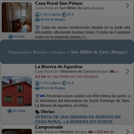
Casa Rural San Pelayo
Casa Rural en
San Millán de Lara
(Burgos)
5-10+2 plazas
20 €
45 km de Burgos
Casa de nueva construcción situada en la parte alta
del pueblo ofreciendo buenas vistas. Consta de 4 amplias
8 Fotos
suites en la segunda planta y o ...
Alojamientos Rurales cercanos a
San Millán de Lara (Burgos)
La Morera de Agustina
Casa Rural en
Villanueva de Carazo
a
(Burgos)
4,3 km
de San Millán de Lara (Burgos)
4-10+1 plazas
21 €
58 km de Burgos
Preciosas casas rurales con 800 metros de jardín, a
11 kilómetros del Monasterio de Santo Domingo de Silos.
La Morera de Agustina, en Villan ...
16 Fotos
Ofertas:
OFERTA NOCHEBUENA. 850 EUROS. DEL 21
AL 25 DICIEMBRE DIAS FANTÁSTICOS
Campoelvalle
Hotel Rural en
Hacinas
a
5,5 km
de
(Burgos)