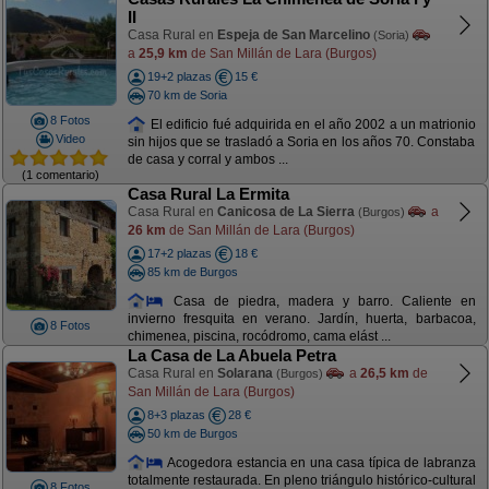
II
Casa Rural en
Espeja de San Marcelino
(Soria)
a
25,9 km
de San Millán de Lara (Burgos)
19+2 plazas
15 €
70 km de Soria
8 Fotos
El edificio fué adquirida en el año 2002 a un matrionio
Video
sin hijos que se trasladó a Soria en los años 70. Constaba
de casa y corral y ambos ...
(1 comentario)
Casa Rural La Ermita
Casa Rural en
Canicosa de La Sierra
a
(Burgos)
26 km
de San Millán de Lara (Burgos)
17+2 plazas
18 €
85 km de Burgos
Casa de piedra, madera y barro. Caliente en
invierno fresquita en verano. Jardín, huerta, barbacoa,
8 Fotos
chimenea, piscina, rocódromo, cama elást ...
La Casa de La Abuela Petra
Casa Rural en
Solarana
a
26,5 km
de
(Burgos)
San Millán de Lara (Burgos)
8+3 plazas
28 €
50 km de Burgos
Acogedora estancia en una casa típica de labranza
totalmente restaurada. En pleno triángulo histórico-cultural
8 Fotos