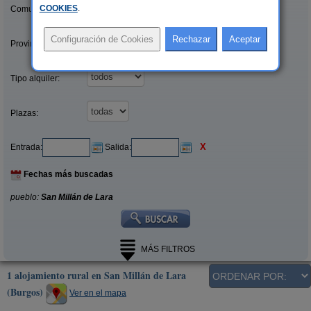
COOKIES
.
Comunidades:
Provincias/Islas:
Tipo alquiler:
Plazas:
X
Entrada:
Salida:
Fechas más buscadas
pueblo:
San Millán de Lara
MÁS FILTROS
1 alojamiento rural en San Millán de Lara
(Burgos)
Ver en el mapa