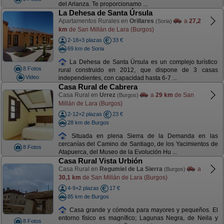
del Arlanza. Te proporcionamo ...
La Dehesa de Santa Úrsula
Apartamentos Rurales en
Orillares
a
27,2
(Soria)
km
de San Millán de Lara (Burgos)
2-18+3 plazas
33 €
69 km de Soria
La Dehesa de Santa Úrsula es un complejo turístico
8 Fotos
rural construido en 2012, que dispone de 3 casas
Video
independientes, con capacidad hasta 6-7 ...
Casa Rural de Cabrera
Casa Rural en
Urrez
a
29 km
de San
(Burgos)
Millán de Lara (Burgos)
2-12+2 plazas
23 €
28 km de Burgos
Situada en plena Sierra de la Demanda en las
cercanías del Camino de Santiago, de los Yacimientos de
8 Fotos
Atapuerca, del Museo de la Evolución Hu ...
Casa Rural Vista Urbión
Casa Rural en
Regumiel de La Sierra
a
(Burgos)
30,1 km
de San Millán de Lara (Burgos)
4-9+2 plazas
17 €
85 km de Burgos
Casa grande y cómoda para mayores y pequeños. El
entorno físico es magnífico; Lagunas Negra, de Neila y
8 Fotos