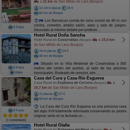
a
11 km
de San Millán de Lara (Burgos)
14-18+2 plazas
25 €
65 km de Burgos
Los Barruecos consta de zona común de 80 m con
cocina, comedor, amplio salón, aseo y sala de juegos.
8 Fotos
Decorado al mínimo detalle por profesio ...
Hotel Rural Doña Sancha
Hotel Rural en
Covarrubias
a
15,5 km
(Burgos)
de San Millán de Lara (Burgos)
34+6 plazas
24 €
40 km de Burgos
Situado en la Villa Medieval de Covarrubias a 300
8 Fotos
metros del centro del pueblo, al lado de las piscinas
Video
municipales. Rodeado de cerezos, alm ...
Casa del Cura y Casa Río Esgueva
Casa Rural en
Espinosa de Cervera
a
(Burgos)
16,7 km
de San Millán de Lara (Burgos)
21 plazas
27 €
68 km de Burgos
La Casa del Cura Río Esgueva es una preciosa casa
8 Fotos
del siglo XVII totalmente reformada conservando su piedra
original, tanto en la fachada co ...
(1 comentario)
Hotel Rural Olalla
Hotel Rural en
Rabanera del Pinar
a
(Burgos)