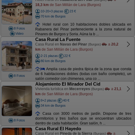
18,3 km
de San Millán de Lara (Burgos)
10-20+3 plazas
23 €
70 km de Burgos
Hotel rural con 10 habitaciones dobles ubicada en
8 Fotos
Rabanera del Pinar perteneciente a la zona natural de
Video
Pinares de Burgos y Soria. Aúna la b ...
Casa Rural La Fuente
Casa Rural en
Navas del Pinar
a
20,2
(Burgos)
km
de San Millán de Lara (Burgos)
2-21 plazas
22 €
80 km de Burgos
Amplia casa de piedra típica de la zona que consta
de 6 habitaciones dobles (todas con baño completo), un
8 Fotos
salón comedor con chimenea, una co ...
Alojamiento El Mirador Del Cid
Vivienda turística en
Mecerreyes
a
21,1
(Burgos)
km
de San Millán de Lara (Burgos)
9+2 plazas
40 €
34 km de Burgos
Casa con 3000 metros de jardín. Dispone de tres
dormitorios y tres baños que se encuentran ubicados
8 Fotos
dentro de cada habitación. Gran salón, h ...
Casa Rural El Hayedo
Casa Rural en
Pineda de la Sierra
a
(Burgos)