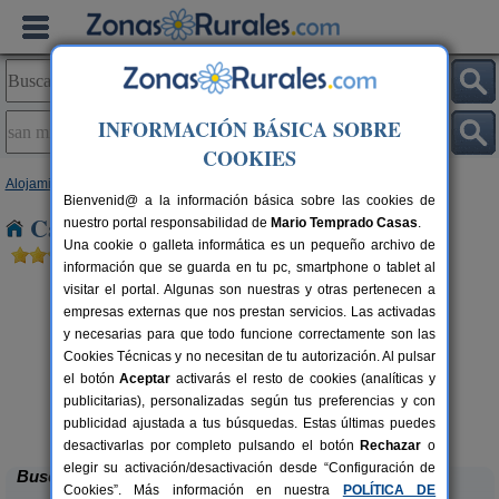
INFORMACIÓN BÁSICA SOBRE
COOKIES
Alojamientos
>
Castilla y León
>
Burgos
> San Millán de Lara
Bienvenid@ a la información básica sobre las cookies de
Casas Rurales en San Millán de Lara
nuestro portal responsabilidad de
Mario Temprado Casas
.
Una cookie o galleta informática es un pequeño archivo de
información que se guarda en tu pc, smartphone o tablet al
visitar el portal. Algunas son nuestras y otras pertenecen a
empresas externas que nos prestan servicios. Las activadas
y necesarias para que todo funcione correctamente son las
Cookies Técnicas y no necesitan de tu autorización. Al pulsar
el botón
Aceptar
activarás el resto de cookies (analíticas y
publicitarias), personalizadas según tus preferencias y con
Casa Rural El Tirabeque
rs.
8-10+1 pers.
 €
47 €
publicidad ajustada a tus búsquedas. Estas últimas puedes
Ruyales del Agua (Burgos)
desde
desactivarlas por completo pulsando el botón
Rechazar
o
elegir su activación/desactivación desde “Configuración de
Buscar
Cookies”. Más información en nuestra
POLÍTICA DE