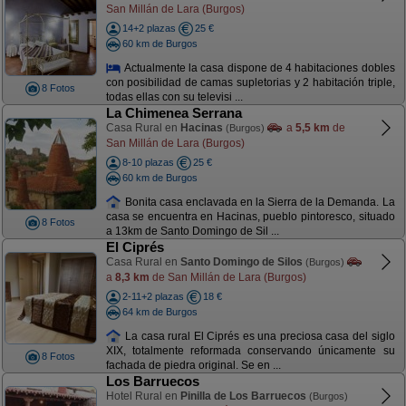
San Millán de Lara (Burgos)
14+2 plazas
25 €
60 km de Burgos
Actualmente la casa dispone de 4 habitaciones dobles
con posibilidad de camas supletorias y 2 habitación triple,
8 Fotos
todas ellas con su televisi ...
La Chimenea Serrana
Casa Rural en
Hacinas
a
5,5 km
de
(Burgos)
San Millán de Lara (Burgos)
8-10 plazas
25 €
60 km de Burgos
Bonita casa enclavada en la Sierra de la Demanda. La
casa se encuentra en Hacinas, pueblo pintoresco, situado
8 Fotos
a 13km de Santo Domingo de Sil ...
El Ciprés
Casa Rural en
Santo Domingo de Silos
(Burgos)
a
8,3 km
de San Millán de Lara (Burgos)
2-11+2 plazas
18 €
64 km de Burgos
La casa rural El Ciprés es una preciosa casa del siglo
XIX, totalmente reformada conservando únicamente su
8 Fotos
fachada de piedra original. Se en ...
Los Barruecos
Hotel Rural en
Pinilla de Los Barruecos
(Burgos)