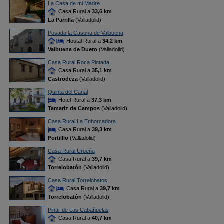
La Casa de mi Madre
Casa Rural a
33,6 km
La Parrilla
(Valladolid)
Posada la Casona de Valbuena
Hostal Rural a
34,2 km
Valbuena de Duero
(Valladolid)
Casa Rural Roca Pintada
Casa Rural a
35,1 km
Castrodeza
(Valladolid)
Quinta del Canal
Hotel Rural a
37,3 km
Tamariz de Campos
(Valladolid)
Casa Rural La Enhorcadora
Casa Rural a
39,3 km
Portilllo
(Valladolid)
Casa Rural Urueña
Casa Rural a
39,7 km
Torrelobatón
(Valladolid)
Casa Rural Torrelobatos
Casa Rural a
39,7 km
Torrelobatón
(Valladolid)
Pinar de Las Cabañuelas
Casa Rural a
40,7 km