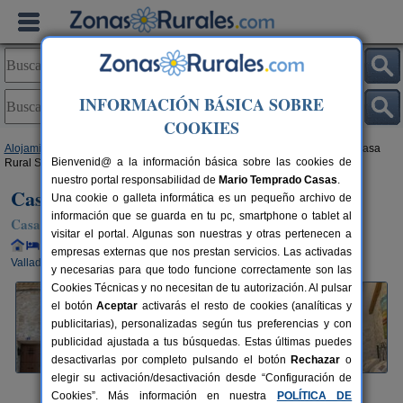
INFORMACIÓN BÁSICA SOBRE
COOKIES
Alojamientos
>
Castilla y León
>
Valladolid
>
Cubillas de Santa Marta
> Casa
Bienvenid@ a la información básica sobre las cookies de
Rural Sarmiento
nuestro portal responsabilidad de
Mario Temprado Casas
.
Casa Rural Sarmiento
Una cookie o galleta informática es un pequeño archivo de
información que se guarda en tu pc, smartphone o tablet al
Casa Rural en Cubillas de Santa Marta (Valladolid)
visitar el portal. Algunas son nuestras y otras pertenecen a
Alquiler completo y por habitaciones
7 plazas
25 km de
empresas externas que nos prestan servicios. Las activadas
Valladolid
y necesarias para que todo funcione correctamente son las
Cookies Técnicas y no necesitan de tu autorización. Al pulsar
el botón
Aceptar
activarás el resto de cookies (analíticas y
publicitarias), personalizadas según tus preferencias y con
publicidad ajustada a tus búsquedas. Estas últimas puedes
desactivarlas por completo pulsando el botón
Rechazar
o
elegir su activación/desactivación desde “Configuración de
Cookies”. Más información en nuestra
POLÍTICA DE