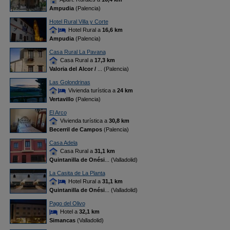
Ampudia
(Palencia)
Hotel Rural Villa y Corte
Hotel Rural a
16,6 km
Ampudia
(Palencia)
Casa Rural La Pavana
Casa Rural a
17,3 km
Valoria del Alcor /
... (Palencia)
Las Golondrinas
Vivienda turística a
24 km
Vertavillo
(Palencia)
El Arco
Vivienda turística a
30,8 km
Becerril de Campos
(Palencia)
Casa Adela
Casa Rural a
31,1 km
Quintanilla de Onési
... (Valladolid)
La Casita de La Planta
Hotel Rural a
31,1 km
Quintanilla de Onési
... (Valladolid)
Pago del Olivo
Hotel a
32,1 km
Simancas
(Valladolid)