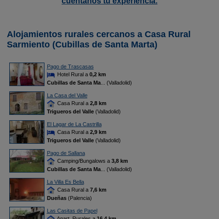
cuéntanos tu experiencia.
Alojamientos rurales cercanos a Casa Rural
Sarmiento (Cubillas de Santa Marta)
Pago de Trascasas
Hotel Rural a
0,2 km
Cubillas de Santa Ma
... (Valladolid)
La Casa del Valle
Casa Rural a
2,8 km
Trigueros del Valle
(Valladolid)
El Lagar de La Castrilla
Casa Rural a
2,9 km
Trigueros del Valle
(Valladolid)
Pago de Sallana
Camping/Bungalows a
3,8 km
Cubillas de Santa Ma
... (Valladolid)
La Villa Es Bella
Casa Rural a
7,6 km
Dueñas
(Palencia)
Las Casitas de Papel
Apart. Rurales a
16,4 km