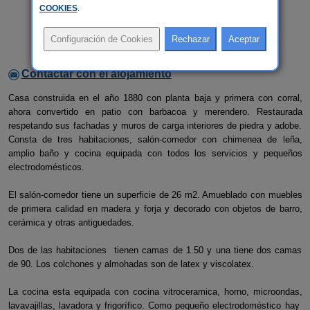
COOKIES
.
Contactar con el alojamiento
Casa construida en el año 1880 con planta baja y primera con corral,
ahora convertido en patio con barbacoa y merendero. Restaurada
respetando sus fachadas y muros de carga interiores de piedra y adobe.
Consta de tres habitaciones, salón-comedor con chimenea de leña,
amplio baño y cocina equipada con todos los servicios y pequeños
electrodomésticos.
El salón-comedor tiene un superficie de 26 m2. Amueblado con muebles
de primera calidad en madera y forja y decorado con objetos de barro,
cerámica y otras antiguedades.
Dos de las habitaciones tienen camas de 1.50 y una tiene dos camas
de 90. Los colchones y almohadas son de latex y viscolatex.
La cocina esta equipada con cocina vitroceramica, horno, microondas,
lavavajillas, lavadora y frigorífico. Como pequeño electrodoméstico hay