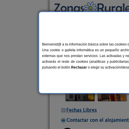
Busca por alojamiento
Alojamientos
>
Castilla y León
>
Palencia
>
Bienvenid@ a la información básica sobre las cookies 
Hotel Rural Villa y Cort
Una cookie o galleta informática es un pequeño archiv
Hotel Rural en Ampudia (Palencia)
externas que nos prestan servicios. Las activadas y n
activarás el resto de cookies (analíticas y publicita
Alquiler completo y por habitacio
pulsando el botón
Rechazar
o elegir su activación/de
Fechas Libres
Contactar con el alojamient