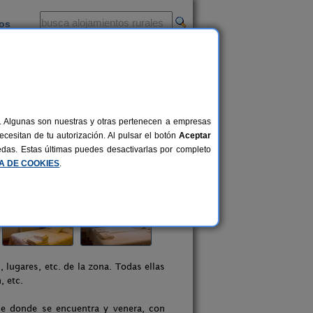
ios
-
al. Algunas son nuestras y otras pertenecen a empresas
cesitan de tu autorización. Al pulsar el botón
Aceptar
uedas. Estas últimas puedes desactivarlas por completo
CA DE COOKIES
.
lugares, etc. de la zona. Todas ellas
, etc.
nse donde se encuentra y venera, con