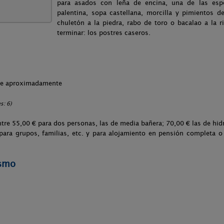
para asados con leña de encina, una de las espe
palentina, sopa castellana, morcilla y pimientos d
chuletón a la piedra, rabo de toro o bacalao a la ri
terminar: los postres caseros.
che aproximadamente
s: 6)
ntre 55,00 € para dos personas, las de media bañera; 70,00 € las de hidr
 para grupos, familias, etc. y para alojamiento en pensión completa o
ismo