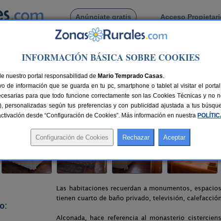
Anúnciate gratis
Acceso Propietar
Busca por pueblo
INFORMACIÓN BÁSICA SOBRE COOKIES
Ampudia
> Hotel Rural Villa y Corte
de nuestro portal responsabilidad de
e
Mario Temprado Casas
.
o de información que se guarda en tu pc, smartphone o tablet al visitar el port
ecesarias para que todo funcione correctamente son las Cookies Técnicas y no ne
rias), personalizadas según tus preferencias y con publicidad ajustada a tus búsq
nes
20 plazas
25 km de Palencia
Compartir:
sactivación desde “Configuración de Cookies”. Más información en nuestra
POLÍTI
Las habitaciones recuerdan a monumentos, espacios, 
tienen cuarto de baño privado, televisión, calefacción
o:
Alconada, hace referencia al monasterio cistercie