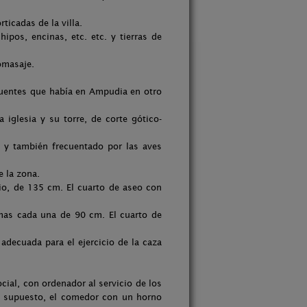
ticadas de la villa.
ipos, encinas, etc. etc. y tierras de
omasaje.
fuentes que había en Ampudia en otro
 iglesia y su torre, de corte gótico-
o y también frecuentado por las aves
e la zona.
io, de 135 cm. El cuarto de aseo con
mas cada una de 90 cm. El cuarto de
adecuada para el ejercicio de la caza
ocial, con ordenador al servicio de los
or supuesto, el comedor con un horno