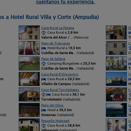
cuéntanos tu experiencia.
s a Hotel Rural Villa y Corte (Ampudia)
Casa Rural La Pavana
E
Casa Rural a
2,8 km
Valoria del Alcor /
... (Palencia)
T
Pago de Trascasas
C
Hotel Rural a
16,5 km
d)
Cubillas de Santa Ma
... (Valladolid)
C
Pago de Sallana
Q
Camping/Bungalows a
20,3 km
Cubillas de Santa Ma
... (Valladolid)
T
Casa Rural El Encuentro
F
km
Casa Rural a
29,3 km
Villalón de Campos
(Valladolid)
P
Casa Rural Torrelobatos
C
Casa Rural a
36,1 km
Torrelobatón
(Valladolid)
T
Pago del Olivo
L
Hotel a
36,5 km
olid)
Simancas
(Valladolid)
V
Pequeño Huésped
A
Casa Rural a
38,9 km
Villasexmir
(Valladolid)
V