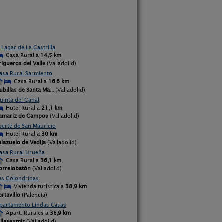
l Lagar de La Castrilla
Casa Rural a
14,5 km
rigueros del Valle
(Valladolid)
asa Rural Sarmiento
Casa Rural a
16,6 km
ubillas de Santa Ma
... (Valladolid)
uinta del Canal
Hotel Rural a
21,1 km
amariz de Campos
(Valladolid)
uerte de San Mauricio
Hotel Rural a
30 km
alazuelo de Vedija
(Valladolid)
asa Rural Urueña
Casa Rural a
36,1 km
orrelobatón
(Valladolid)
as Golondrinas
Vivienda turística a
38,9 km
ertavillo
(Palencia)
partamento Lindas Casas
Apart. Rurales a
38,9 km
illasexmir
(Valladolid)