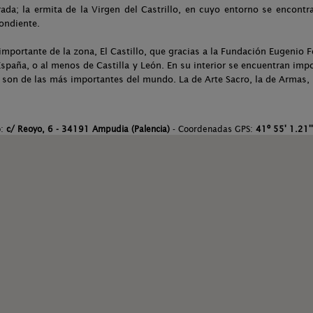
rada; la ermita de la Virgen del Castrillo, en cuyo entorno se encontr
ondiente.
s importante de la zona, El Castillo, que gracias a la Fundación Eugeni
spaña, o al menos de Castilla y León. En su interior se encuentran im
e son de las más importantes del mundo. La de Arte Sacro, la de Armas, 
o:
c/ Reoyo, 6 - 34191 Ampudia (Palencia)
- Coordenadas GPS:
41º 55' 1.21''