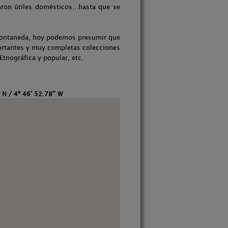
aron útiles domésticos...hasta que se
o Fontaneda, hoy podemos presumir que
portantes y muy completas colecciones
Etnográfica y popular, etc.
 N / 4º 46' 52.78'' W