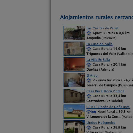
Alojamientos rurales cercano
Las Casitas de Papel
Apart. Rurales a
0,4 km
Ampudia
(Palencia)
La Casa del Valle
Casa Rural a
14,6 km
Trigueros del Valle
(Valladoli
La Villa Es Bella
Casa Rural a
20,1 km
Dueñas
(Palencia)
El Arco
Vivienda turística a
24,2 
Becerril de Campos
(Palencia)
Casa Rural Roca Pintada
Casa Rural a
33,4 km
Castrodeza
(Valladolid)
CTR El Rincón de Doña Inés
Hotel Rural a
36,5 km
Villanueva de la Con
... (Vallad
Lindos Huéspedes
Casa Rural a
38,9 km
Villasexmir
(Valladolid)