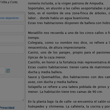
romería incluida, a la virgen patrona de Ampudia.
Soportales, en alusión a las calles asoportaladas o por
Soto, es el nombre de una zona-finca de árboles, ch
labor... donde había un agua buenísima.
Estas tres habitaciones disponen de bañera con hidr
Moradillo nos recuerda a uno de los cinco caños o 
tiempo.
Colegiata, como su nombre nos dice, se refiere a la
renacentista, de altura impresionante.
Castro, uno de los parajes, propio para el pastore
típicas de la caza menor.
Castillo, en honor a la fortaleza más representativa d
Estas cuatro habitaciones tienen cama de matrimon
ducha y media bañera.
Sauce y Quemadillas, dos habitaciones con dos ca
aseo, con ducha y media bañera.
Solapeña se refiere a una ladera poblada de pinos y 
menor. La habitación tiene tres camas de 90 cm.
En la planta baja -la de calle- se encuentra el salón s
huéspedes y chimenea. La cafetería, la cocina y p