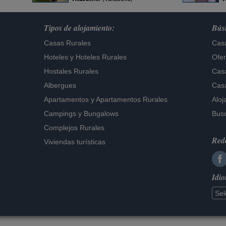
Tipos de alojamiento:
Búsq
Casas Rurales
Casa
Hoteles
y
Hoteles Rurales
Ofer
Hostales Rurales
Casa
Albergues
Casa
Apartamentos
y
Apartamentos Rurales
Aloj
Campings y Bungalows
Busc
Complejos Rurales
Rede
Viviendas turísticas
Idi