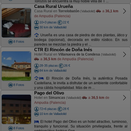
Torozos se encuentra la muy noble villa de T ...
Casa Rural Urueña
Casa Rural en
Torrelobatón
a
36,1 km
(Valladolid)
de Ampudia (Palencia)
10+3 plazas
22 €
30 km de Valladolid
Urueña es una casa de piedra de dos plantas, ático y
bodega (opcional), decorada en estilo rústico. En sus
8 Fotos
paredes se mezclan la piedra y el ...
CTR El Rincón de Doña Inés
Hotel Rural en
Villanueva de la Condesa
(Valladolid)
a
36,5 km
de Ampudia (Palencia)
28-35 plazas
26 €
84 km de Valladolid
El Rincón de Doña Inés, la auténtica Posada
Castellana, le invita a disfrutar de un ambiente confortable
8 Fotos
y una cálida hospitalidad. Más de m ...
Pago del Olivo
Hotel en
Simancas
a
36,5 km
de
(Valladolid)
Ampudia (Palencia)
72+6 plazas
28 €
10 km de Valladolid
El hotel Pago del Olivo es un hotel atractivo, luminoso,
tranquilo y funcional. Su situación privilegiada, frente al
8 Fotos