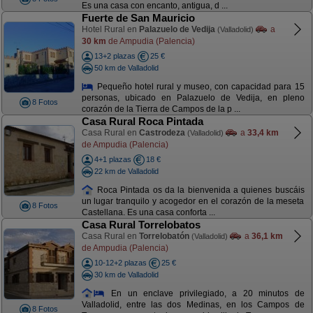
Es una casa con encanto, antigua, d ...
Fuerte de San Mauricio
Hotel Rural en
Palazuelo de Vedija
a
(Valladolid)
30 km
de Ampudia (Palencia)
13+2 plazas
25 €
50 km de Valladolid
Pequeño hotel rural y museo, con capacidad para 15
personas, ubicado en Palazuelo de Vedija, en pleno
8 Fotos
corazón de la Tierra de Campos de la p ...
Casa Rural Roca Pintada
Casa Rural en
Castrodeza
a
33,4 km
(Valladolid)
de Ampudia (Palencia)
4+1 plazas
18 €
22 km de Valladolid
Roca Pintada os da la bienvenida a quienes buscáis
un lugar tranquilo y acogedor en el corazón de la meseta
8 Fotos
Castellana. Es una casa conforta ...
Casa Rural Torrelobatos
Casa Rural en
Torrelobatón
a
36,1 km
(Valladolid)
de Ampudia (Palencia)
10-12+2 plazas
25 €
30 km de Valladolid
En un enclave privilegiado, a 20 minutos de
Valladolid, entre las dos Medinas, en los Campos de
8 Fotos