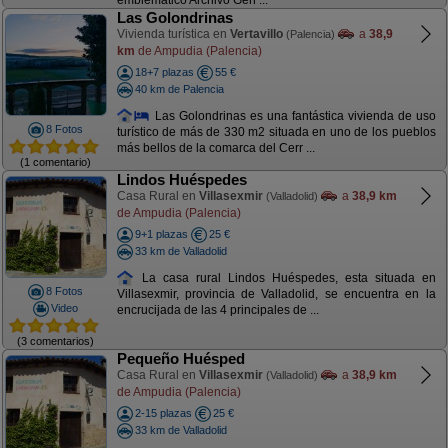
emblemático Archivo Gen ...
Las Golondrinas
Vivienda turística en
Vertavillo
a
38,9
(Palencia)
km
de Ampudia (Palencia)
18+7 plazas
55 €
40 km de Palencia
Las Golondrinas es una fantástica vivienda de uso
8 Fotos
turístico de más de 330 m2 situada en uno de los pueblos
más bellos de la comarca del Cerr ...
(1 comentario)
Lindos Huéspedes
Casa Rural en
Villasexmir
a
38,9 km
(Valladolid)
de Ampudia (Palencia)
9+1 plazas
25 €
33 km de Valladolid
La casa rural Lindos Huéspedes, esta situada en
8 Fotos
Villasexmir, provincia de Valladolid, se encuentra en la
Video
encrucijada de las 4 principales de ...
(3 comentarios)
Pequeño Huésped
Casa Rural en
Villasexmir
a
38,9 km
(Valladolid)
de Ampudia (Palencia)
2-15 plazas
25 €
33 km de Valladolid