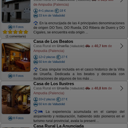
de Ampudia (Palencia)
4+1 plazas
18 €
33 km de Valladolid
En la encrucijada de las 4 principales denominaciones
8 Fotos
de origen DO Toro, DO Rueda, DO Ribera de Duero y DO
Cigales, se encuentra esta origin ...
(1 comentario)
Casa de Los Beatos
Casa Rural en
Urueña
a
40,7 km
de
(Valladolid)
Ampudia (Palencia)
12+2 plazas
27 €
50 km de Valladolid
Casa singular incluida en el casco historico de la Villa
de Urueña. Dedicada a los beatos y decorada con
8 Fotos
ilustraciones de algunos de los más ...
Casa de Los Ilustres
Casa Rural en
Urueña
a
40,8 km
de
(Valladolid)
Ampudia (Palencia)
10+2 plazas
27 €
50 km de Valladolid
La experiencia acumulada en el campo del
alojamiento y restauración, habiendo sido pioneros en el
8 Fotos
turismo rural provincial, avala la present ...
Casa Rural La Anunciada