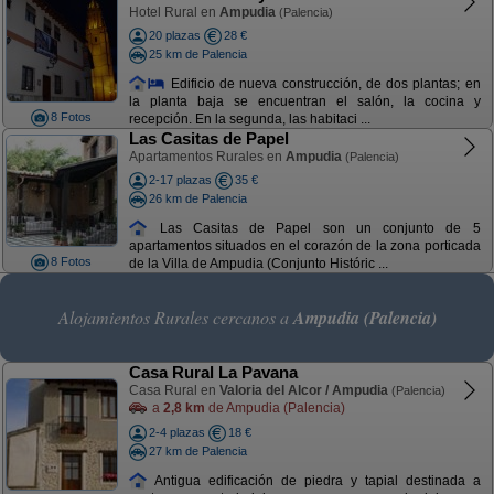
Hotel Rural en
Ampudia
(Palencia)
20 plazas
28 €
25 km de Palencia
Edificio de nueva construcción, de dos plantas; en
la planta baja se encuentran el salón, la cocina y
8 Fotos
recepción. En la segunda, las habitaci ...
Las Casitas de Papel
Apartamentos Rurales en
Ampudia
(Palencia)
2-17 plazas
35 €
26 km de Palencia
Las Casitas de Papel son un conjunto de 5
apartamentos situados en el corazón de la zona porticada
8 Fotos
de la Villa de Ampudia (Conjunto Históric ...
Alojamientos Rurales cercanos a
Ampudia (Palencia)
Casa Rural La Pavana
Casa Rural en
Valoria del Alcor / Ampudia
(Palencia)
a
2,8 km
de Ampudia (Palencia)
2-4 plazas
18 €
27 km de Palencia
Antigua edificación de piedra y tapial destinada a