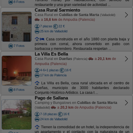
Turismo Rural) por habitaciones, con servicio de
8 Fotos
restaurante y una gran variedad de actividad ...
Casa Rural Sarmiento
Casa Rural en
Cubillas de Santa Marta
(Valladolid)
a
16,6 km
de Ampudia (Palencia)
7 plazas
22 €
25 km de Valladolid
Casa construida en el año 1880 con planta baja y
primera con corral, ahora convertido en patio con
7 Fotos
barbacoa y merendero. Restaurada respetan ...
La Villa Es Bella
Casa Rural en
Dueñas
a
20,1 km
de
(Palencia)
Ampudia (Palencia)
4-6+1 plazas
16 €
17 km de Palencia
La Villa es Bella, casa rural ubicada en el centro de
Dueñas, municipio de 3000 habitantes declarado
8 Fotos
Conjunto Histórico Artístico. La casa t ...
Pago de Sallana
Camping y Bungalows en
Cubillas de Santa Marta
a
20,3 km
de Ampudia (Palencia)
(Valladolid)
7-18 plazas
16 €
24 km de Valladolid
Tienen la comodidad de un hotel, la independencia de
un apartamento y el contacto con la naturaleza de un