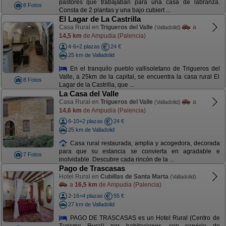
pastores que trabajaban para una casa de labranza.
8 Fotos
Consta de 2 plantas y una bajo cubiert ...
El Lagar de La Castrilla
Casa Rural en
Trigueros del Valle
a
(Valladolid)
14,5 km
de Ampudia (Palencia)
4-6+2 plazas
24 €
25 km de Valladolid
En el tranquilo pueblo vallisoletano de Trigueros del
Valle, a 25km de la capital, se encuentra la casa rural El
8 Fotos
Lagar de la Castrilla, que ...
La Casa del Valle
Casa Rural en
Trigueros del Valle
a
(Valladolid)
14,6 km
de Ampudia (Palencia)
6-10+2 plazas
24 €
25 km de Valladolid
Casa rural restaurada, amplia y acogedora, decorada
para que su estancia se convierta en agradable e
7 Fotos
inolvidable. Descubre cada rincón de la ...
Pago de Trascasas
Hotel Rural en
Cubillas de Santa Marta
(Valladolid)
a
16,5 km
de Ampudia (Palencia)
2-16+4 plazas
55 €
27 km de Valladolid
PAGO DE TRASCASAS es un Hotel Rural (Centro de