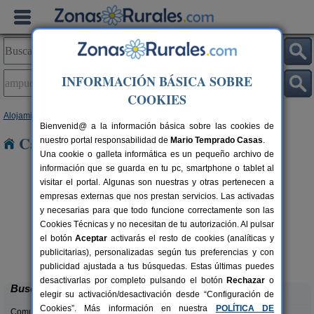
INFORMACIÓN BÁSICA SOBRE
COOKIES
Alojamientos
>
Castilla y León
>
Palencia
> Ampudia
Bienvenid@ a la información básica sobre las cookies de
Casas Rurales en Ampudia
nuestro portal responsabilidad de
Mario Temprado Casas
.
Una cookie o galleta informática es un pequeño archivo de
información que se guarda en tu pc, smartphone o tablet al
visitar el portal. Algunas son nuestras y otras pertenecen a
empresas externas que nos prestan servicios. Las activadas
y necesarias para que todo funcione correctamente son las
Cookies Técnicas y no necesitan de tu autorización. Al pulsar
el botón
Aceptar
activarás el resto de cookies (analíticas y
La Casona de Támara
rs.
14 pers.
publicitarias), personalizadas según tus preferencias y con
 €
30 €
Támara de Campos (Palencia)
desde
publicidad ajustada a tus búsquedas. Estas últimas puedes
desactivarlas por completo pulsando el botón
Rechazar
o
Buscar
elegir su activación/desactivación desde “Configuración de
Cookies”. Más información en nuestra
POLÍTICA DE
Comunidades: