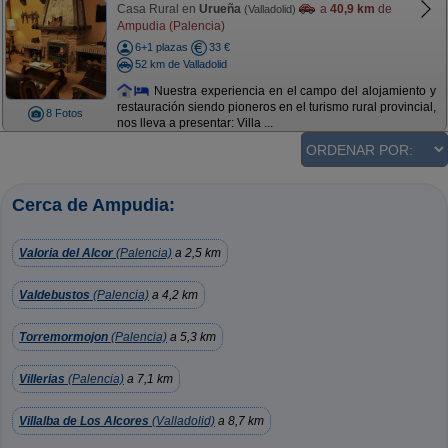
Casa Rural en
Urueña
a
40,9 km
de
(Valladolid)
Ampudia (Palencia)
6+1 plazas
33 €
52 km de Valladolid
Nuestra experiencia en el campo del alojamiento y
restauración siendo pioneros en el turismo rural provincial,
8 Fotos
nos lleva a presentar: Villa ...
Cerca de Ampudia:
Valoria del Alcor
(Palencia)
a 2,5 km
Valdebustos
(Palencia)
a 4,2 km
Torremormojon
(Palencia)
a 5,3 km
Villerias
(Palencia)
a 7,1 km
Villalba de Los Alcores
(Valladolid)
a 8,7 km