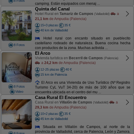
8 Fotos
camping. Están equipados con menaj ...
Quinta del Canal
Hotel Rural en
Tamariz de Campos
a
(Valladolid)
21,1 km
de Ampudia (Palencia)
15+3 plazas
35 €
40 km de Valladolid
Hotel rural con encanto situado en pueblecito
castellano rodeado de naturaleza. Buena cocina hecha
8 Fotos
con productos de la zona. Muchas activida ...
El Arco
Vivienda turística en
Becerril de Campos
(Palencia)
a
24,2 km
de Ampudia (Palencia)
12-25 plazas
40 €
15 km de Palencia
El Arco es una Vivienda de Uso Turístico (Nº Registro
8 Fotos
Turismo CyL VuT 34-20) de más de 100 años que se
Video
encuentra ubicada en el centro del mu ...
Casa Rural El Encuentro
Casa Rural en
Villalón de Campos
a
(Valladolid)
29,3 km
de Ampudia (Palencia)
10+2 plazas
35 €
45 km de Valladolid
Situada en Villalón de Campos, al norte de la
provincia de Valladolid, cerca de Palencia, León y Zamora.
8 Fotos