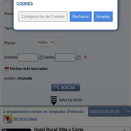
COOKIES
.
Provincias/Islas:
Tipo alquiler:
Plazas:
X
Entrada:
Salida:
Fechas más buscadas
pueblo:
Ampudia
MÁS FILTROS
2 alojamientos rurales en Ampudia (Palencia)
Ver en el mapa
Hotel Rural Villa y Corte