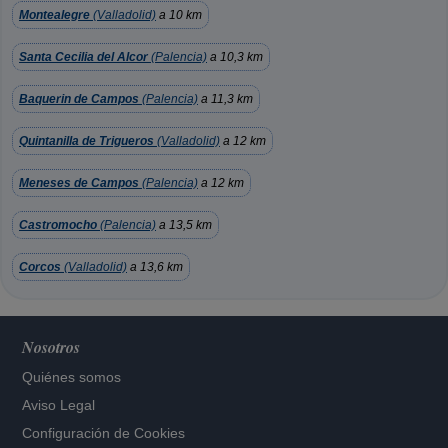
Montealegre
(Valladolid)
a 10 km
Santa Cecilia del Alcor
(Palencia)
a 10,3 km
Baquerin de Campos
(Palencia)
a 11,3 km
Quintanilla de Trigueros
(Valladolid)
a 12 km
Meneses de Campos
(Palencia)
a 12 km
Castromocho
(Palencia)
a 13,5 km
Corcos
(Valladolid)
a 13,6 km
Nosotros
Quiénes somos
Aviso Legal
Configuración de Cookies