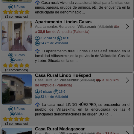
Casa rural/ vivienda vacacional ideal para familias con
8 Fotos
niños, parejas, grupos de amigos, etc. Se encuentra en la
encrucijada de denominacio ...
(3 comentarios)
Apartamento Lindas Casas
Apartamentos Rurales en
Villasexmir
(Valladolid)
a
38,9 km
de Ampudia (Palencia)
3+2 plazas
18 €
34 km de Valladolid
El apartamento rural Lindas Casas está situado en la
8 Fotos
localidad Villasexmir, en la provincia de Valladolid, Castilla
Video
y León. Situada en la en ...
(2 comentarios)
Casa Rural Lindo Huésped
Casa Rural en
Villasexmir
a
38,9 km
(Valladolid)
de Ampudia (Palencia)
9 plazas
18 €
33 km de Valladolid
La casa rural LINDO HÚESPED, se encuentra en el
8 Fotos
pueblo de Villasexmir, en la encrucijada de las 4
Video
principales denominaciones de origen DO To ...
(3 comentarios)
Casa Rural Madagascar
Casa Rural en
Villasexmir
a
38,9 km
(Valladolid)