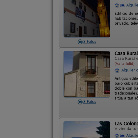
Alquil
Edificio de 
habitaciones
privado, tele
8 Fotos
Casa Rural
Casa Rural 
(Valladolid)
Alquiler 
Antigua edif
bajo cubiert
doble con ba
tradicionale
sitúa a tan 
8 Fotos
Las Golon
Vivienda tur
Alquil