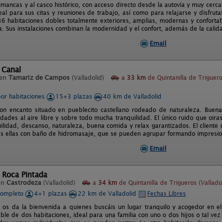
mancas y al casco histórico, con acceso directo desde la autovía y muy cerca
al para sus citas y reuniones de trabajo, así como para relajarse y disfrutar 
6 habitaciones dobles totalmente exteriores, amplias, modernas y confortable
a. Sus instalaciones combinan la modernidad y el confort, además de la calida
Email
 Canal
 en
Tamariz de Campos
(Valladolid)
a
33 km
de Quintanilla de Triguer
por habitaciones
15+3 plazas
40 km de Valladolid
con encanto situado en pueblecito castellano rodeado de naturaleza. Buen
dades al aire libre y sobre todo mucha tranquilidad. El único ruido que oira
uilidad, descanso, naturaleza, buena comida y relax garantizados. El cliente 
s ellas con baño de hidromasaje, que se pueden agrupar formando impresiona
Email
 Roca Pintada
en
Castrodeza
(Valladolid)
a
34 km
de Quintanilla de Trigueros (Vallado
completo
4+1 plazas
22 km de Valladolid
Fechas Libres
 os da la bienvenida a quienes buscáis un lugar tranquilo y acogedor en e
ble de dos habitaciones, ideal para una familia con uno o dos hijos o tal vez