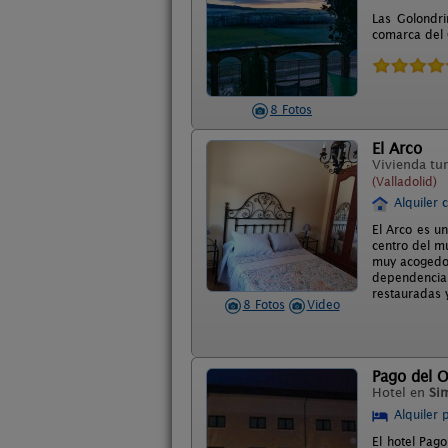
Las Golondri
comarca del 
8 Fotos
El Arco
Vivienda tur
(Valladolid)
Alquiler 
El Arco es u
centro del m
muy acogedor
dependencias
restauradas 
8 Fotos
Video
Pago del O
Hotel en
Si
Alquiler 
El hotel Pago