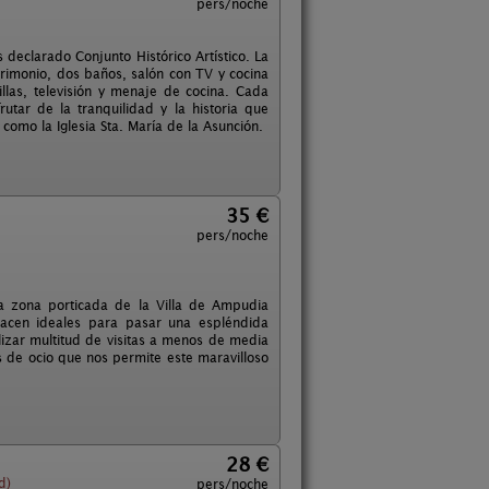
pers/noche
 declarado Conjunto Histórico Artístico. La
rimonio, dos baños, salón con TV y cocina
illas, televisión y menaje de cocina. Cada
tar de la tranquilidad y la historia que
como la Iglesia Sta. María de la Asunción.
35 €
pers/noche
a zona porticada de la Villa de Ampudia
 hacen ideales para pasar una espléndida
izar multitud de visitas a menos de media
s de ocio que nos permite este maravilloso
28 €
d)
pers/noche