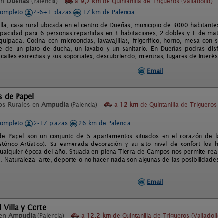
en
Dueñas
(Palencia)
a
9,7 km
de Quintanilla de Trigueros (Valladolid)
completo
4-6+1 plazas
17 km de Palencia
ella, casa rural ubicada en el centro de Dueñas, municipio de 3000 habitantes
apacidad para 6 personas repartidas en 3 habitaciones, 2 dobles y 1 de mat
quipada. Cocina con microondas, lavavajillas, frigorífico, horno, mesa con s
 de un plato de ducha, un lavabo y un sanitario. En Dueñas podrás disfru
alles estrechas y sus soportales, descubriendo, mientras, lugares de interés 
Email
s de Papel
os Rurales en
Ampudia
(Palencia)
a
12 km
de Quintanilla de Trigueros
completo
2-17 plazas
26 km de Palencia
 de Papel son un conjunto de 5 apartamentos situados en el corazón de l
stórico Artístico). Su esmerada decoración y su alto nivel de confort los
cualquier época del año. Situada en plena Tierra de Campos nos permite real
e. Naturaleza, arte, deporte o no hacer nada son algunas de las posibilidade
.
Email
 Villa y Corte
 en
Ampudia
(Palencia)
a
12,2 km
de Quintanilla de Trigueros (Valladoli