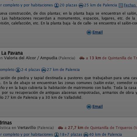
er completo y por habitaciones
20 plazas
25 km de Palencia
Fechas 
nueva construcción, de dos plantas; en la planta baja se encuentran el salón,
. Las habitaciones recuerdan a monumentos, espacios, lugares, etc. de la
visión, calefacción, etc. En la planta baja -la de calle- se encuentra el salón
Email
 La Pavana
en
Valoria del Alcor / Ampudia
(Palencia)
a
13 km
de Quintanilla de T
completo
2-4 plazas
27 km de Palencia
icación de piedra y tapial destinada a pastores que trabajaban para una ca
a. En la de abajo se encuentran las zonas comunes (salón estar, comedor coc
ño y en la bajo cubierta la habitación de matrimonio con baño. Toda la casa
s, por su recuperación de antiguas alacenas empotradas, armarios de obra y 
sólo 27 km de Palencia y a 30 km de Valladolid.
Email
drinas
ística en
Vertavillo
(Palencia)
a
27,7 km
de Quintanilla de Trigueros (V
er completo y por habitaciones
18+7 plazas
40 km de Palencia