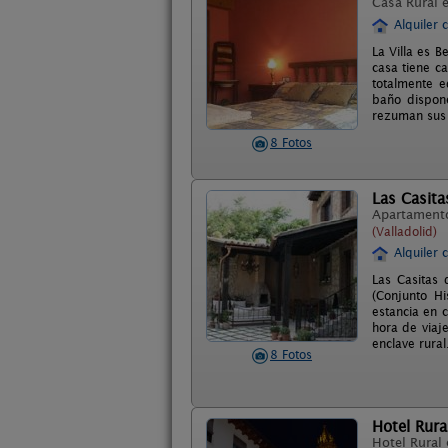
Casa Rural 
Alquiler 
La Villa es B
casa tiene c
totalmente e
baño dispone
rezuman sus c
8 Fotos
Las Casita
Apartament
(Valladolid)
Alquiler 
Las Casitas
(Conjunto Hi
estancia en 
hora de viaj
enclave rural
8 Fotos
Hotel Rural
Hotel Rural