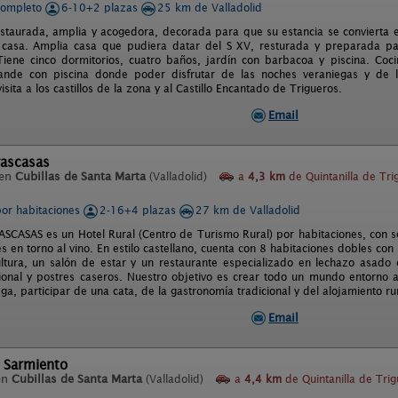
completo
6-10+2 plazas
25 km de Valladolid
estaurada, amplia y acogedora, decorada para que su estancia se convierta 
 casa. Amplia casa que pudiera datar del S XV, resturada y preparada pa
 Tiene cinco dormitorios, cuatro baños, jardín con barbacoa y piscina. Co
rande con piscina donde poder disfrutar de las noches veraniegas y de 
isita a los castillos de la zona y al Castillo Encantado de Trigueros.
Email
rascasas
 en
Cubillas de Santa Marta
(Valladolid)
a
4,3 km
de Quintanilla de Tri
por habitaciones
2-16+4 plazas
27 km de Valladolid
CASAS es un Hotel Rural (Centro de Turismo Rural) por habitaciones, con se
s en torno al vino. En estilo castellano, cuenta con 8 habitaciones dobles co
icultura, un salón de estar y un restaurante especializado en lechazo asa
cional y postres caseros. Nuestro objetivo es crear todo un mundo entorno al 
a, participar de una cata, de la gastronomía tradicional y del alojamiento rur
Email
 Sarmiento
en
Cubillas de Santa Marta
(Valladolid)
a
4,4 km
de Quintanilla de Tri