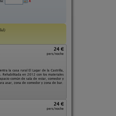
ida:
X
lid)
24 €
s
pers/noche
ntra la casa rural El Lagar de la Castrilla,
a. Rehabilitada en 2012 con los materiales
 espacio común de sala de estar, comedor y
para asar, zona de comedor y zona de bar.
24 €
pers/noche