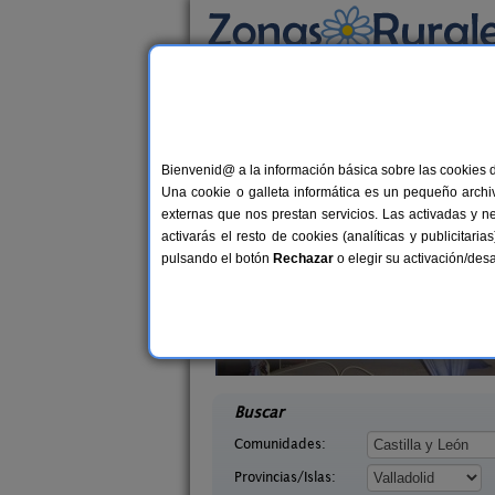
Busca por alojamiento
Alojamientos
>
Castilla y León
>
Valladolid
> 
Casas Rurales cerca 
Bienvenid@ a la información básica sobre las cookies 
Una cookie o galleta informática es un pequeño archiv
externas que nos prestan servicios. Las activadas y n
activarás el resto de cookies (analíticas y publicita
pulsando el botón
Rechazar
o elegir su activación/de
yes Godos
Casa Adela
12 pers.
7-16+
30 €
a (Valladolid)
Quintanilla de Onésimo (Valladolid)
desde
desd
Buscar
Comunidades:
Provincias/Islas: