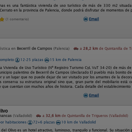
nas es una fantástica vivienda de uso turístico de más de 330 m2 situad
Cerrato en la provincia de Palencia, donde podrá disfrutar de momentos de p
Email
(1 comentario)
ística en
Becerril de Campos
(Palencia)
a
28,2 km
de Quintanilla de T
completo
12-25 plazas
15 km de Palencia
na Vivienda de Uso Turístico (Nº Registro Turismo CyL VuT 34-20) de más d
unicipio palentino de Becerril de Campos (declarado El pueblo más bonito de
 y un lugar que no puede dejar de ser visitado por los amantes de la decora
 conserva su estructura original sino que, gran parte del mobiliario está c
y que cuentan con muchos años de historia. Cada detalle del establecimiento l
Email
livo
mancas
(Valladolid)
a
32,6 km
de Quintanilla de Trigueros (Valladolid)
por habitaciones
72+6 plazas
10 km de Valladolid
 del Olivo es un hotel atractivo, luminoso, tranquilo y funcional. Su situación