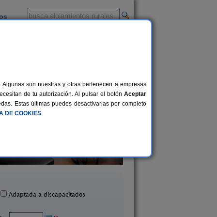
ios
-
al. Algunas son nuestras y otras pertenecen a empresas
cesitan de tu autorización. Al pulsar el botón
Aceptar
uedas. Estas últimas puedes desactivarlas por completo
CA DE COOKIES
.
Casa Rural Urueña
La Almuerza
10+3 pers.
22 €
Torrelobatón (Valladolid)
Torrescárcela (Vallad
desde
Adaptada a discapacitados