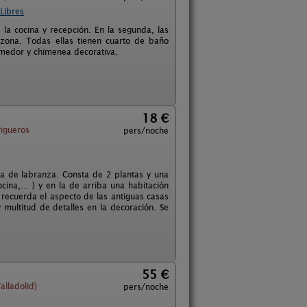
Libres
 la cocina y recepción. En la segunda, las
 zona. Todas ellas tienen cuarto de baño
-comedor y chimenea decorativa.
18 €
rigueros
pers/noche
sa de labranza. Consta de 2 plantas y una
ina,... ) y en la de arriba una habitación
 recuerda el aspecto de las antiguas casas
multitud de detalles en la decoración. Se
55 €
alladolid)
pers/noche