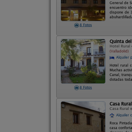
General de Si
encuentro ide
dispone de 3
abuhardillad
8 Fotos
Quinta del
Hotel Rural
(Valladolid)
Alquiler 
Hotel rural 
Muchas activi
Canal, tranq
dotadas toda
8 Fotos
Casa Rural
Casa Rural 
Alquiler 
Roca Pintada
casa conforta