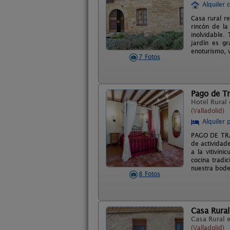
Alquiler 
Casa rural r
rincón de la
inolvidable.
jardín es g
enoturismo, v
7 Fotos
Pago de T
Hotel Rural
(Valladolid)
Alquiler 
PAGO DE TRAS
de actividade
a la vitivin
cocina tradi
nuestra bodeg
8 Fotos
Casa Rural
Casa Rural 
(Valladolid)