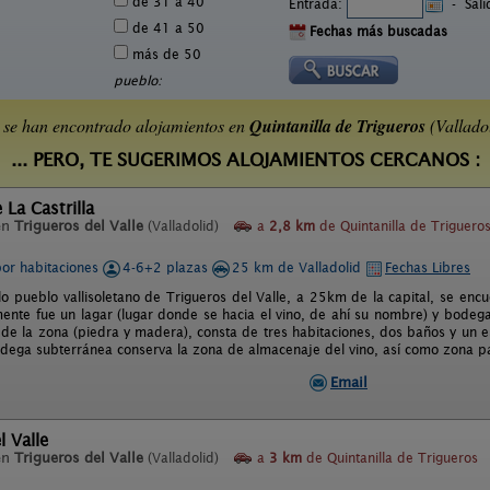
de 31 a 40
Entrada:
-
Sal
de 41 a 50
Fechas más buscadas
más de 50
pueblo:
 se han encontrado alojamientos en
Quintanilla de Trigueros
(Vallado
... PERO, TE SUGERIMOS ALOJAMIENTOS CERCANOS :
 La Castrilla
en
Trigueros del Valle
(Valladolid)
a
2,8 km
de Quintanilla de Triguero
por habitaciones
4-6+2 plazas
25 km de Valladolid
Fechas Libres
lo pueblo vallisoletano de Trigueros del Valle, a 25km de la capital, se encue
mente fue un lagar (lugar donde se hacia el vino, de ahí su nombre) y bodeg
s de la zona (piedra y madera), consta de tres habitaciones, dos baños y un
odega subterránea conserva la zona de almacenaje del vino, así como zona 
Email
l Valle
en
Trigueros del Valle
(Valladolid)
a
3 km
de Quintanilla de Trigueros