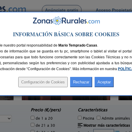
Anúnciate gratis
Acceso Propietar
Busca por pueblo
INFORMACIÓN BÁSICA SOBRE COOKIES
Quintanilla de Trigueros
de Quintanilla de Trigueros
de nuestro portal responsabilidad de
Mario Temprado Casas
.
o de información que se guarda en tu pc, smartphone o tablet al visitar el port
ecesarias para que todo funcione correctamente son las Cookies Técnicas y no ne
rias), personalizadas según tus preferencias y con publicidad ajustada a tus búsq
sactivación desde “Configuración de Cookies”. Más información en nuestra
POLÍTI
La Casa del Medio
1 pers.
6-8+2 pers.
25 €
23 €
Curiel de Duero (Valladolid)
e
desde
Precio (€/pers)
Características
de 1 a 20
Piscina
Admite animales
de 21 a 30
Mostrar más características