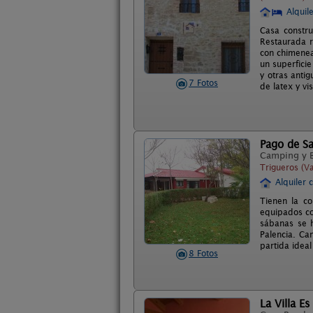
Alquil
Casa constr
Restaurada r
con chimenea
un superfici
y otras anti
7 Fotos
de latex y vi
Pago de Sa
Camping y 
Trigueros (Va
Alquiler 
Tienen la c
equipados co
sábanas se h
Palencia. Ca
partida ideal
8 Fotos
La Villa Es