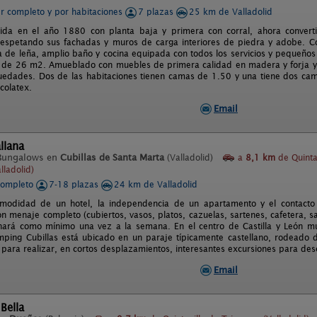
er completo y por habitaciones
7 plazas
25 km de Valladolid
uida en el año 1880 con planta baja y primera con corral, ahora conver
espetando sus fachadas y muros de carga interiores de piedra y adobe. Co
 de leña, amplio baño y cocina equipada con todos los servicios y pequeños 
e de 26 m2. Amueblado con muebles de primera calidad en madera y forja y
guedades. Dos de las habitaciones tienen camas de 1.50 y una tiene dos ca
scolatex.
Email
llana
Bungalows en
Cubillas de Santa Marta
(Valladolid)
a
8,1 km
de Quinta
lladolid)
completo
7-18 plazas
24 km de Valladolid
omodidad de un hotel, la independencia de un apartamento y el contacto
n menaje completo (cubiertos, vasos, platos, cazuelas, sartenes, cafetera, sa
ará como mínimo una vez a la semana. En el centro de Castilla y León mu
mping Cubillas está ubicado en un paraje típicamente castellano, rodeado de
 para realizar, en cortos desplazamientos, interesantes excursiones para desc
Email
 Bella