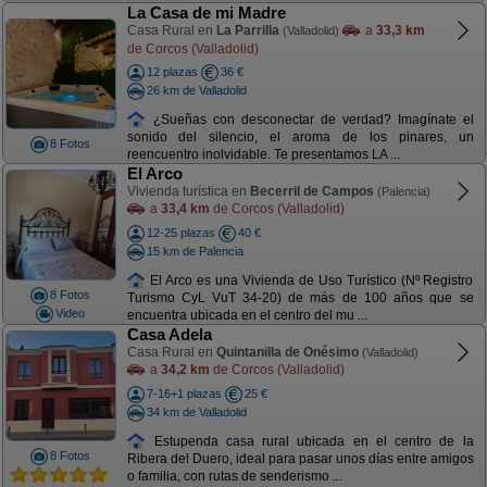
La Casa de mi Madre
Casa Rural en
La Parrilla
a
33,3 km
(Valladolid)
de Corcos (Valladolid)
12 plazas
36 €
26 km de Valladolid
¿Sueñas con desconectar de verdad? Imagínate el
sonido del silencio, el aroma de los pinares, un
8 Fotos
reencuentro inolvidable. Te presentamos LA ...
El Arco
Vivienda turística en
Becerril de Campos
(Palencia)
a
33,4 km
de Corcos (Valladolid)
12-25 plazas
40 €
15 km de Palencia
El Arco es una Vivienda de Uso Turístico (Nº Registro
8 Fotos
Turismo CyL VuT 34-20) de más de 100 años que se
Video
encuentra ubicada en el centro del mu ...
Casa Adela
Casa Rural en
Quintanilla de Onésimo
(Valladolid)
a
34,2 km
de Corcos (Valladolid)
7-16+1 plazas
25 €
34 km de Valladolid
Estupenda casa rural ubicada en el centro de la
8 Fotos
Ribera del Duero, ideal para pasar unos días entre amigos
o familia, con rutas de senderismo ...