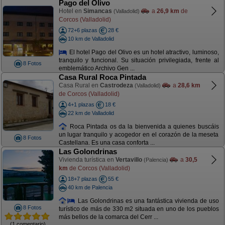
Pago del Olivo
Hotel en
Simancas
a
26,9 km
de
(Valladolid)
Corcos (Valladolid)
72+6 plazas
28 €
10 km de Valladolid
El hotel Pago del Olivo es un hotel atractivo, luminoso,
tranquilo y funcional. Su situación privilegiada, frente al
8 Fotos
emblemático Archivo Gen ...
Casa Rural Roca Pintada
Casa Rural en
Castrodeza
a
28,6 km
(Valladolid)
de Corcos (Valladolid)
4+1 plazas
18 €
22 km de Valladolid
Roca Pintada os da la bienvenida a quienes buscáis
un lugar tranquilo y acogedor en el corazón de la meseta
8 Fotos
Castellana. Es una casa conforta ...
Las Golondrinas
Vivienda turística en
Vertavillo
a
30,5
(Palencia)
km
de Corcos (Valladolid)
18+7 plazas
55 €
40 km de Palencia
Las Golondrinas es una fantástica vivienda de uso
8 Fotos
turístico de más de 330 m2 situada en uno de los pueblos
más bellos de la comarca del Cerr ...
(1 comentario)