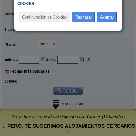
COOKIES
.
Provincias/Islas:
Tipo alquiler:
Plazas:
X
Entrada:
Salida:
Fechas más buscadas
pueblo:
MÁS FILTROS
No se han encontrado alojamientos en
Corcos
(Valladolid)
... PERO, TE SUGERIMOS ALOJAMIENTOS CERCANOS
: