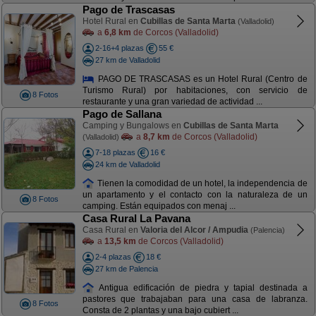
Pago de Trascasas
Hotel Rural en
Cubillas de Santa Marta
(Valladolid)
a
6,8 km
de Corcos (Valladolid)
2-16+4 plazas
55 €
27 km de Valladolid
PAGO DE TRASCASAS es un Hotel Rural (Centro de
Turismo Rural) por habitaciones, con servicio de
8 Fotos
restaurante y una gran variedad de actividad ...
Pago de Sallana
Camping y Bungalows en
Cubillas de Santa Marta
a
8,7 km
de Corcos (Valladolid)
(Valladolid)
7-18 plazas
16 €
24 km de Valladolid
Tienen la comodidad de un hotel, la independencia de
un apartamento y el contacto con la naturaleza de un
8 Fotos
camping. Están equipados con menaj ...
Casa Rural La Pavana
Casa Rural en
Valoria del Alcor / Ampudia
(Palencia)
a
13,5 km
de Corcos (Valladolid)
2-4 plazas
18 €
27 km de Palencia
Antigua edificación de piedra y tapial destinada a
pastores que trabajaban para una casa de labranza.
8 Fotos
Consta de 2 plantas y una bajo cubiert ...