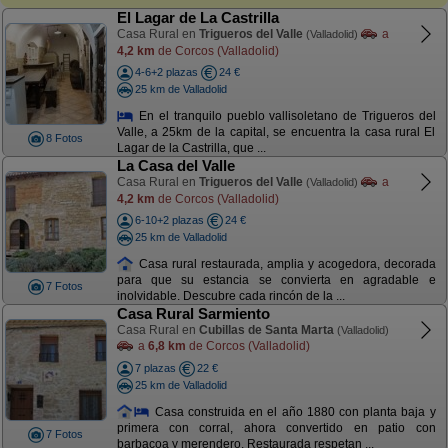
El Lagar de La Castrilla
Casa Rural en
Trigueros del Valle
a
(Valladolid)
4,2 km
de Corcos (Valladolid)
4-6+2 plazas
24 €
25 km de Valladolid
En el tranquilo pueblo vallisoletano de Trigueros del
Valle, a 25km de la capital, se encuentra la casa rural El
8 Fotos
Lagar de la Castrilla, que ...
La Casa del Valle
Casa Rural en
Trigueros del Valle
a
(Valladolid)
4,2 km
de Corcos (Valladolid)
6-10+2 plazas
24 €
25 km de Valladolid
Casa rural restaurada, amplia y acogedora, decorada
para que su estancia se convierta en agradable e
7 Fotos
inolvidable. Descubre cada rincón de la ...
Casa Rural Sarmiento
Casa Rural en
Cubillas de Santa Marta
(Valladolid)
a
6,8 km
de Corcos (Valladolid)
7 plazas
22 €
25 km de Valladolid
Casa construida en el año 1880 con planta baja y
primera con corral, ahora convertido en patio con
7 Fotos
barbacoa y merendero. Restaurada respetan ...