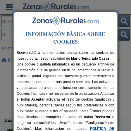
INFORMACIÓN BÁSICA SOBRE
COOKIES
Alojamientos
>
Castilla y León
>
Valladolid
> Corcos
Bienvenid@ a la información básica sobre las cookies de
Casas Rurales cerca de Corcos
nuestro portal responsabilidad de
Mario Temprado Casas
.
Una cookie o galleta informática es un pequeño archivo de
información que se guarda en tu pc, smartphone o tablet al
visitar el portal. Algunas son nuestras y otras pertenecen a
empresas externas que nos prestan servicios. Las activadas
y necesarias para que todo funcione correctamente son las
Cookies Técnicas y no necesitan de tu autorización. Al pulsar
el botón
Aceptar
activarás el resto de cookies (analíticas y
Pequeño Huésped
rs.
2-15 pers.
publicitarias), personalizadas según tus preferencias y con
 €
25 €
Villasexmir (Valladolid)
desde
publicidad ajustada a tus búsquedas. Estas últimas puedes
desactivarlas por completo pulsando el botón
Rechazar
o
Buscar
elegir su activación/desactivación desde “Configuración de
Cookies”. Más información en nuestra
POLÍTICA DE
Comunidades: