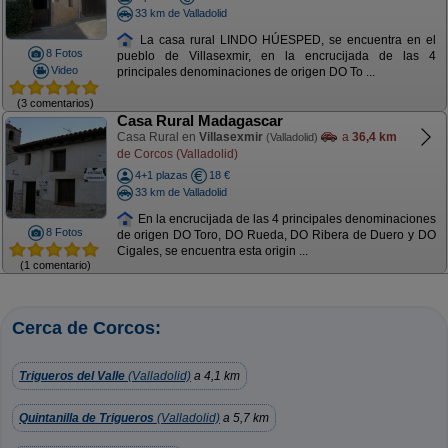
33 km de Valladolid
La casa rural LINDO HÚESPED, se encuentra en el
8 Fotos
pueblo de Villasexmir, en la encrucijada de las 4
Video
principales denominaciones de origen DO To ...
(3 comentarios)
Casa Rural Madagascar
Casa Rural en
Villasexmir
a
36,4 km
(Valladolid)
de Corcos (Valladolid)
4+1 plazas
18 €
33 km de Valladolid
En la encrucijada de las 4 principales denominaciones
8 Fotos
de origen DO Toro, DO Rueda, DO Ribera de Duero y DO
Cigales, se encuentra esta origin ...
(1 comentario)
Cerca de Corcos:
Trigueros del Valle
(Valladolid)
a 4,1 km
Quintanilla de Trigueros
(Valladolid)
a 5,7 km