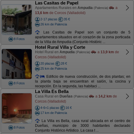
Las Casitas de Papel
Apartamentos Rurales en
Ampudia
a
(Palencia)
13,6 km
de Corcos (Valladolid)
2-17 plazas
35 €
26 km de Palencia
Las Casitas de Papel son un conjunto de 5
apartamentos situados en el corazón de la zona porticada
8 Fotos
de la Villa de Ampudia (Conjunto Históric ...
Hotel Rural Villa y Corte
Hotel Rural en
Ampudia
a
13,9 km
de
(Palencia)
Corcos (Valladolid)
20 plazas
28 €
25 km de Palencia
Edificio de nueva construcción, de dos plantas; en
la planta baja se encuentran el salón, la cocina y
8 Fotos
recepción. En la segunda, las habitaci ...
La Villa Es Bella
Casa Rural en
Dueñas
a
14,2 km
de
(Palencia)
Corcos (Valladolid)
4-6+1 plazas
16 €
17 km de Palencia
La Villa es Bella, casa rural ubicada en el centro de
Dueñas, municipio de 3000 habitantes declarado
8 Fotos
Conjunto Histórico Artístico. La casa t ...