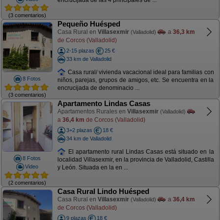
encrucijada de las 4 principales de ...
(3 comentarios)
Pequeño Huésped
Casa Rural en
Villasexmir
a
36,3 km
(Valladolid)
de Corcos (Valladolid)
2-15 plazas
25 €
33 km de Valladolid
Casa rural/ vivienda vacacional ideal para familias con
8 Fotos
niños, parejas, grupos de amigos, etc. Se encuentra en la
encrucijada de denominacio ...
(3 comentarios)
Apartamento Lindas Casas
Apartamentos Rurales en
Villasexmir
(Valladolid)
a
36,4 km
de Corcos (Valladolid)
3+2 plazas
18 €
34 km de Valladolid
El apartamento rural Lindas Casas está situado en la
8 Fotos
localidad Villasexmir, en la provincia de Valladolid, Castilla
Video
y León. Situada en la en ...
(2 comentarios)
Casa Rural Lindo Huésped
Casa Rural en
Villasexmir
a
36,4 km
(Valladolid)
de Corcos (Valladolid)
9 plazas
18 €