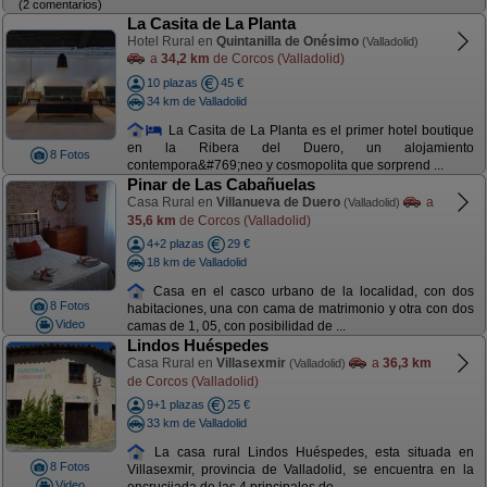
(2 comentarios)
La Casita de La Planta
Hotel Rural en
Quintanilla de Onésimo
(Valladolid)
a
34,2 km
de Corcos (Valladolid)
10 plazas
45 €
34 km de Valladolid
La Casita de La Planta es el primer hotel boutique
en la Ribera del Duero, un alojamiento
8 Fotos
contempora&#769;neo y cosmopolita que sorprend ...
Pinar de Las Cabañuelas
Casa Rural en
Villanueva de Duero
a
(Valladolid)
35,6 km
de Corcos (Valladolid)
4+2 plazas
29 €
18 km de Valladolid
Casa en el casco urbano de la localidad, con dos
8 Fotos
habitaciones, una con cama de matrimonio y otra con dos
Video
camas de 1, 05, con posibilidad de ...
Lindos Huéspedes
Casa Rural en
Villasexmir
a
36,3 km
(Valladolid)
de Corcos (Valladolid)
9+1 plazas
25 €
33 km de Valladolid
La casa rural Lindos Huéspedes, esta situada en
8 Fotos
Villasexmir, provincia de Valladolid, se encuentra en la
Video