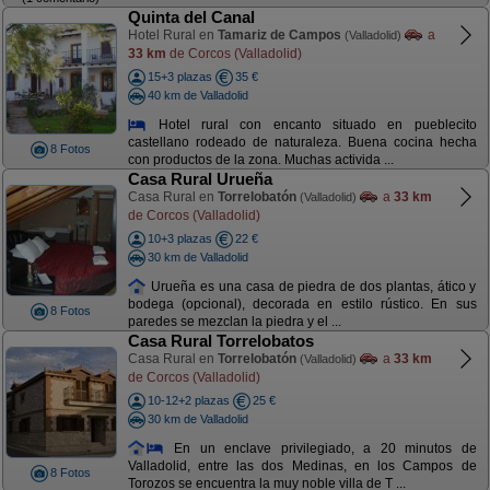
Quinta del Canal
Hotel Rural en
Tamariz de Campos
a
(Valladolid)
33 km
de Corcos (Valladolid)
15+3 plazas
35 €
40 km de Valladolid
Hotel rural con encanto situado en pueblecito
castellano rodeado de naturaleza. Buena cocina hecha
8 Fotos
con productos de la zona. Muchas activida ...
Casa Rural Urueña
Casa Rural en
Torrelobatón
a
33 km
(Valladolid)
de Corcos (Valladolid)
10+3 plazas
22 €
30 km de Valladolid
Urueña es una casa de piedra de dos plantas, ático y
bodega (opcional), decorada en estilo rústico. En sus
8 Fotos
paredes se mezclan la piedra y el ...
Casa Rural Torrelobatos
Casa Rural en
Torrelobatón
a
33 km
(Valladolid)
de Corcos (Valladolid)
10-12+2 plazas
25 €
30 km de Valladolid
En un enclave privilegiado, a 20 minutos de
Valladolid, entre las dos Medinas, en los Campos de
8 Fotos
Torozos se encuentra la muy noble villa de T ...