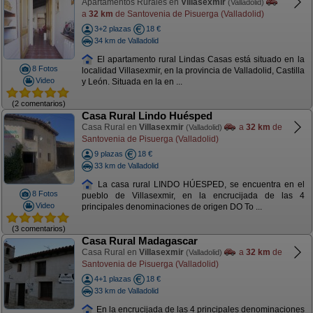
Apartamentos Rurales en
Villasexmir
(Valladolid)
a
32 km
de Santovenia de Pisuerga (Valladolid)
3+2 plazas
18 €
34 km de Valladolid
El apartamento rural Lindas Casas está situado en la
8 Fotos
localidad Villasexmir, en la provincia de Valladolid, Castilla
Video
y León. Situada en la en ...
(2 comentarios)
Casa Rural Lindo Huésped
Casa Rural en
Villasexmir
a
32 km
de
(Valladolid)
Santovenia de Pisuerga (Valladolid)
9 plazas
18 €
33 km de Valladolid
La casa rural LINDO HÚESPED, se encuentra en el
8 Fotos
pueblo de Villasexmir, en la encrucijada de las 4
Video
principales denominaciones de origen DO To ...
(3 comentarios)
Casa Rural Madagascar
Casa Rural en
Villasexmir
a
32 km
de
(Valladolid)
Santovenia de Pisuerga (Valladolid)
4+1 plazas
18 €
33 km de Valladolid
En la encrucijada de las 4 principales denominaciones