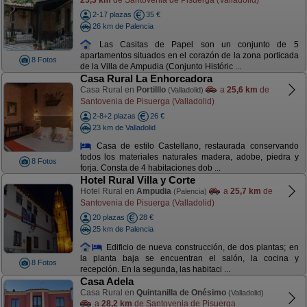
2-17 plazas
35 €
26 km de Palencia
Las Casitas de Papel son un conjunto de 5
apartamentos situados en el corazón de la zona porticada
8 Fotos
de la Villa de Ampudia (Conjunto Históric ...
Casa Rural La Enhorcadora
Casa Rural en
Portilllo
a
25,6 km
de
(Valladolid)
Santovenia de Pisuerga (Valladolid)
2-8+2 plazas
26 €
23 km de Valladolid
Casa de estilo Castellano, restaurada conservando
todos los materiales naturales madera, adobe, piedra y
8 Fotos
forja. Consta de 4 habitaciones dob ...
Hotel Rural Villa y Corte
Hotel Rural en
Ampudia
a
25,7 km
de
(Palencia)
Santovenia de Pisuerga (Valladolid)
20 plazas
28 €
25 km de Palencia
Edificio de nueva construcción, de dos plantas; en
la planta baja se encuentran el salón, la cocina y
8 Fotos
recepción. En la segunda, las habitaci ...
Casa Adela
Casa Rural en
Quintanilla de Onésimo
(Valladolid)
a
28,2 km
de Santovenia de Pisuerga