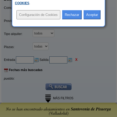
COOKIES
.
Comunidades:
Provincias/Islas:
Tipo alquiler:
Plazas:
X
Entrada:
Salida:
Fechas más buscadas
pueblo:
MÁS FILTROS
No se han encontrado alojamientos en
Santovenia de Pisuerga
(Valladolid)