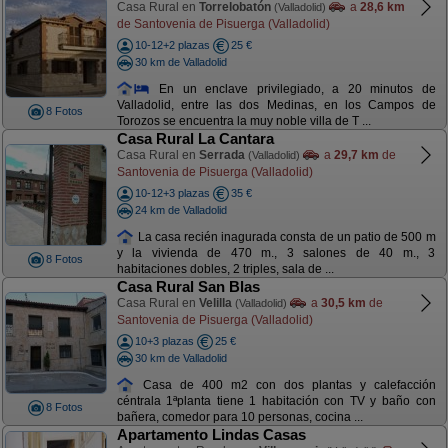
Casa Rural en
Torrelobatón
a
28,6 km
(Valladolid)
de Santovenia de Pisuerga (Valladolid)
10-12+2 plazas
25 €
30 km de Valladolid
En un enclave privilegiado, a 20 minutos de
Valladolid, entre las dos Medinas, en los Campos de
8 Fotos
Torozos se encuentra la muy noble villa de T ...
Casa Rural La Cantara
Casa Rural en
Serrada
a
29,7 km
de
(Valladolid)
Santovenia de Pisuerga (Valladolid)
10-12+3 plazas
35 €
24 km de Valladolid
La casa recién inagurada consta de un patio de 500 m
y la vivienda de 470 m., 3 salones de 40 m., 3
8 Fotos
habitaciones dobles, 2 triples, sala de ...
Casa Rural San Blas
Casa Rural en
Velilla
a
30,5 km
de
(Valladolid)
Santovenia de Pisuerga (Valladolid)
10+3 plazas
25 €
30 km de Valladolid
Casa de 400 m2 con dos plantas y calefacción
céntrala 1ªplanta tiene 1 habitación con TV y baño con
8 Fotos
bañera, comedor para 10 personas, cocina ...
Apartamento Lindas Casas