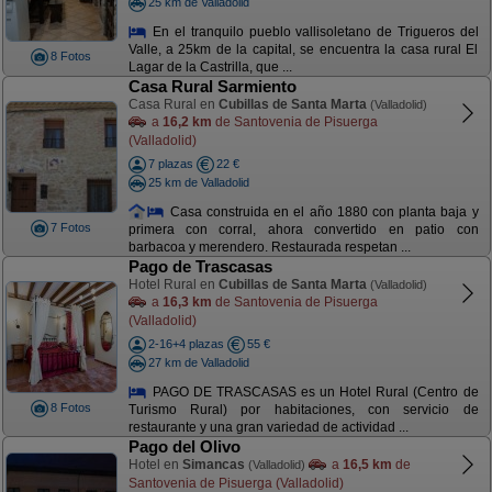
25 km de Valladolid
En el tranquilo pueblo vallisoletano de Trigueros del
Valle, a 25km de la capital, se encuentra la casa rural El
8 Fotos
Lagar de la Castrilla, que ...
Casa Rural Sarmiento
Casa Rural en
Cubillas de Santa Marta
(Valladolid)
a
16,2 km
de Santovenia de Pisuerga
(Valladolid)
7 plazas
22 €
25 km de Valladolid
Casa construida en el año 1880 con planta baja y
7 Fotos
primera con corral, ahora convertido en patio con
barbacoa y merendero. Restaurada respetan ...
Pago de Trascasas
Hotel Rural en
Cubillas de Santa Marta
(Valladolid)
a
16,3 km
de Santovenia de Pisuerga
(Valladolid)
2-16+4 plazas
55 €
27 km de Valladolid
PAGO DE TRASCASAS es un Hotel Rural (Centro de
8 Fotos
Turismo Rural) por habitaciones, con servicio de
restaurante y una gran variedad de actividad ...
Pago del Olivo
Hotel en
Simancas
a
16,5 km
de
(Valladolid)
Santovenia de Pisuerga (Valladolid)