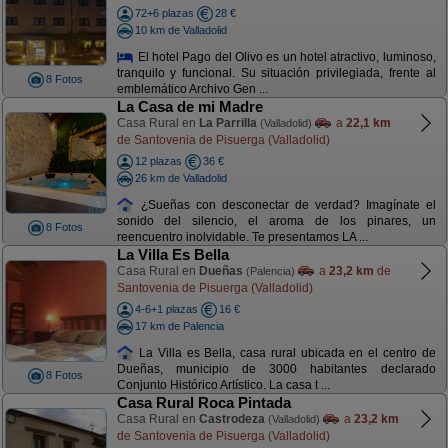
72+6 plazas
28 €
10 km de Valladolid
El hotel Pago del Olivo es un hotel atractivo, luminoso,
tranquilo y funcional. Su situación privilegiada, frente al
8 Fotos
emblemático Archivo Gen ...
La Casa de mi Madre
Casa Rural en
La Parrilla
a
22,1 km
(Valladolid)
de Santovenia de Pisuerga (Valladolid)
12 plazas
36 €
26 km de Valladolid
¿Sueñas con desconectar de verdad? Imagínate el
sonido del silencio, el aroma de los pinares, un
8 Fotos
reencuentro inolvidable. Te presentamos LA ...
La Villa Es Bella
Casa Rural en
Dueñas
a
23,2 km
de
(Palencia)
Santovenia de Pisuerga (Valladolid)
4-6+1 plazas
16 €
17 km de Palencia
La Villa es Bella, casa rural ubicada en el centro de
Dueñas, municipio de 3000 habitantes declarado
8 Fotos
Conjunto Histórico Artístico. La casa t ...
Casa Rural Roca Pintada
Casa Rural en
Castrodeza
a
23,2 km
(Valladolid)
de Santovenia de Pisuerga (Valladolid)