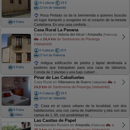
4+1 plazas
18 €
22 km de Valladolid
Roca Pintada os da la bienvenida a quienes buscáis
un lugar tranquilo y acogedor en el corazón de la meseta
8 Fotos
Castellana. Es una casa conforta ...
Casa Rural La Pavana
Casa Rural en
Valoria del Alcor / Ampudia
(Palencia)
a
24,4 km
de Santovenia de Pisuerga
(Valladolid)
2-4 plazas
18 €
27 km de Palencia
Antigua edificación de piedra y tapial destinada a
8 Fotos
pastores que trabajaban para una casa de labranza.
Consta de 2 plantas y una bajo cubiert ...
Pinar de Las Cabañuelas
Casa Rural en
Villanueva de Duero
a
(Valladolid)
24,9 km
de Santovenia de Pisuerga (Valladolid)
4+2 plazas
29 €
18 km de Valladolid
Casa en el casco urbano de la localidad, con dos
8 Fotos
habitaciones, una con cama de matrimonio y otra con dos
Video
camas de 1, 05, con posibilidad de ...
Las Casitas de Papel
Apartamentos Rurales en
Ampudia
a
(Palencia)
25,3 km
de Santovenia de Pisuerga (Valladolid)