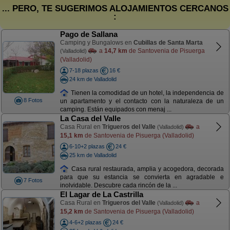
... PERO, TE SUGERIMOS ALOJAMIENTOS CERCANOS
:
Pago de Sallana
Camping y Bungalows en
Cubillas de Santa Marta
a
14,7 km
de Santovenia de Pisuerga
(Valladolid)
(Valladolid)
7-18 plazas
16 €
24 km de Valladolid
Tienen la comodidad de un hotel, la independencia de
8 Fotos
un apartamento y el contacto con la naturaleza de un
camping. Están equipados con menaj ...
La Casa del Valle
Casa Rural en
Trigueros del Valle
a
(Valladolid)
15,1 km
de Santovenia de Pisuerga (Valladolid)
6-10+2 plazas
24 €
25 km de Valladolid
Casa rural restaurada, amplia y acogedora, decorada
para que su estancia se convierta en agradable e
7 Fotos
inolvidable. Descubre cada rincón de la ...
El Lagar de La Castrilla
Casa Rural en
Trigueros del Valle
a
(Valladolid)
15,2 km
de Santovenia de Pisuerga (Valladolid)
4-6+2 plazas
24 €