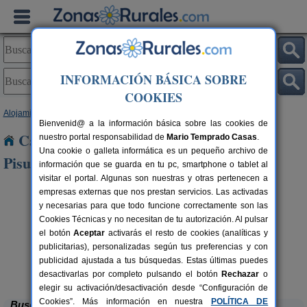
INFORMACIÓN BÁSICA SOBRE
COOKIES
Alojamientos
>
Castilla y León
>
Valladolid
> Santovenia de Pisuerga
Bienvenid@ a la información básica sobre las cookies de
Casas Rurales cerca de Santovenia de
nuestro portal responsabilidad de
Mario Temprado Casas
.
Una cookie o galleta informática es un pequeño archivo de
Pisuerga
información que se guarda en tu pc, smartphone o tablet al
visitar el portal. Algunas son nuestras y otras pertenecen a
empresas externas que nos prestan servicios. Las activadas
y necesarias para que todo funcione correctamente son las
Cookies Técnicas y no necesitan de tu autorización. Al pulsar
el botón
Aceptar
activarás el resto de cookies (analíticas y
publicitarias), personalizadas según tus preferencias y con
publicidad ajustada a tus búsquedas. Estas últimas puedes
Casa Rural Madagascar
rs.
4+1 pers.
 €
18 €
Villasexmir (Valladolid)
P
desde
desactivarlas por completo pulsando el botón
Rechazar
o
elegir su activación/desactivación desde “Configuración de
Cookies”. Más información en nuestra
POLÍTICA DE
Buscar