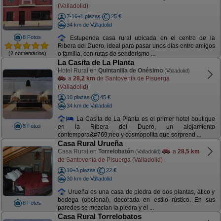
(Valladolid)
7-16+1 plazas
25 €
34 km de Valladolid
8 Fotos
Estupenda casa rural ubicada en el centro de la
Ribera del Duero, ideal para pasar unos días entre amigos
(2 comentarios)
o familia, con rutas de senderismo ...
La Casita de La Planta
Hotel Rural en
Quintanilla de Onésimo
(Valladolid)
a
28,2 km
de Santovenia de Pisuerga
(Valladolid)
10 plazas
45 €
34 km de Valladolid
La Casita de La Planta es el primer hotel boutique
8 Fotos
en la Ribera del Duero, un alojamiento
contempora&#769;neo y cosmopolita que sorprend ...
Casa Rural Urueña
Casa Rural en
Torrelobatón
a
28,5 km
(Valladolid)
de Santovenia de Pisuerga (Valladolid)
10+3 plazas
22 €
30 km de Valladolid
Urueña es una casa de piedra de dos plantas, ático y
bodega (opcional), decorada en estilo rústico. En sus
8 Fotos
paredes se mezclan la piedra y el ...
Casa Rural Torrelobatos