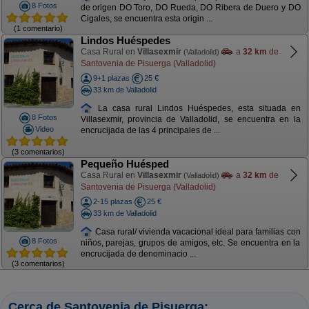
8 Fotos
de origen DO Toro, DO Rueda, DO Ribera de Duero y DO
Cigales, se encuentra esta origin ...
(1 comentario)
Lindos Huéspedes
Casa Rural en
Villasexmir
a
32 km
de
(Valladolid)
Santovenia de Pisuerga (Valladolid)
9+1 plazas
25 €
33 km de Valladolid
La casa rural Lindos Huéspedes, esta situada en
8 Fotos
Villasexmir, provincia de Valladolid, se encuentra en la
Video
encrucijada de las 4 principales de ...
(3 comentarios)
Pequeño Huésped
Casa Rural en
Villasexmir
a
32 km
de
(Valladolid)
Santovenia de Pisuerga (Valladolid)
2-15 plazas
25 €
33 km de Valladolid
Casa rural/ vivienda vacacional ideal para familias con
8 Fotos
niños, parejas, grupos de amigos, etc. Se encuentra en la
encrucijada de denominacio ...
(3 comentarios)
Cerca de Santovenia de Pisuerga: