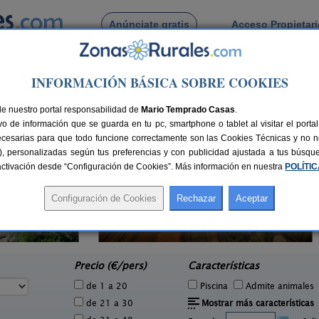
Anúnciate gratis
Acceso Propietar
Busca por pueblo
INFORMACIÓN BÁSICA SOBRE COOKIES
Castronuevo de Esgueva
de Castronuevo de Esgueva
de nuestro portal responsabilidad de
Mario Temprado Casas
.
o de información que se guarda en tu pc, smartphone o tablet al visitar el port
ecesarias para que todo funcione correctamente son las Cookies Técnicas y no ne
rias), personalizadas según tus preferencias y con publicidad ajustada a tus búsq
sactivación desde “Configuración de Cookies”. Más información en nuestra
POLÍTI
El Herrero de Pollos
0 pers.
6 pers.
37 €
20 €
Pollos (Valladolid)
e
desde
Precio (€/pers)
Características
de 1 a 20
Piscina
Admite animales
de 21 a 30
Mostrar más características