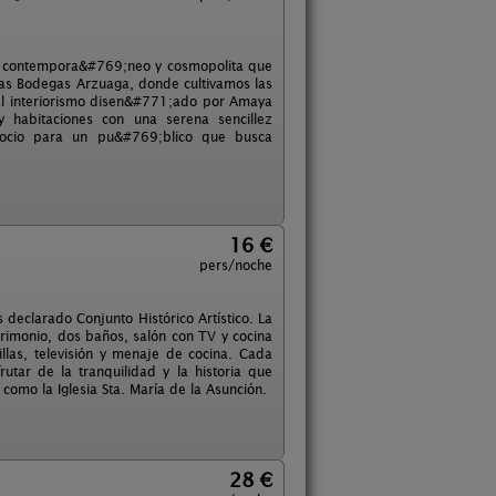
nto contempora&#769;neo y cosmopolita que
 las Bodegas Arzuaga, donde cultivamos las
 El interiorismo disen&#771;ado por Amaya
y habitaciones con una serena sencillez
 ocio para un pu&#769;blico que busca
16 €
pers/noche
 declarado Conjunto Histórico Artístico. La
rimonio, dos baños, salón con TV y cocina
illas, televisión y menaje de cocina. Cada
tar de la tranquilidad y la historia que
como la Iglesia Sta. María de la Asunción.
28 €