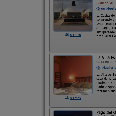
(Valladolid)
Alquil
La Casita de
sorprende en
uvas Tinto F
Arzuaga, co
interpretad
8 Fotos
propuestas or
La Villa Es
Casa Rural 
Alquiler 
La Villa es B
casa tiene c
totalmente e
baño dispone
rezuman sus c
8 Fotos
Pago del O