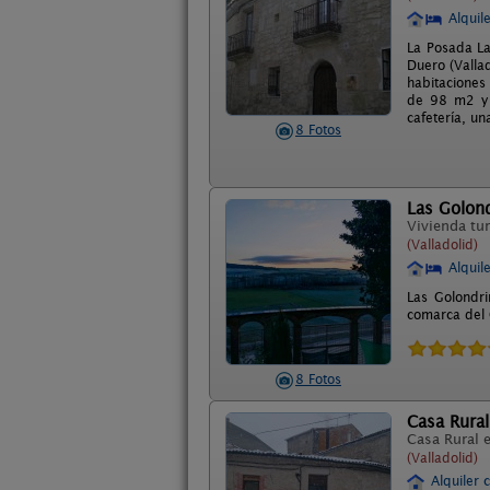
Alquil
La Posada La
Duero (Valla
habitaciones
de 98 m2 y u
cafetería, u
8 Fotos
Las Golon
Vivienda tur
(Valladolid)
Alquil
Las Golondri
comarca del 
8 Fotos
Casa Rural
Casa Rural 
(Valladolid)
Alquiler 