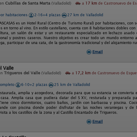
 en
Cubillas de Santa Marta
(Valladolid)
a
17 km
de Castronuevo de E
por habitaciones
2-16+4 plazas
27 km de Valladolid
CASAS es un Hotel Rural (Centro de Turismo Rural) por habitaciones, con se
s en torno al vino. En estilo castellano, cuenta con 8 habitaciones dobles co
icultura, un salón de estar y un restaurante especializado en lechazo asa
cional y postres caseros. Nuestro objetivo es crear todo un mundo entorno al 
a, participar de una cata, de la gastronomía tradicional y del alojamiento rur
Email
l Valle
en
Trigueros del Valle
(Valladolid)
a
17,2 km
de Castronuevo de Esgue
completo
6-10+2 plazas
25 km de Valladolid
estaurada, amplia y acogedora, decorada para que su estancia se convierta 
 casa. Amplia casa que pudiera datar del S XV, resturada y preparada pa
 Tiene cinco dormitorios, cuatro baños, jardín con barbacoa y piscina. Co
rande con piscina donde poder disfrutar de las noches veraniegas y de 
isita a los castillos de la zona y al Castillo Encantado de Trigueros.
Email