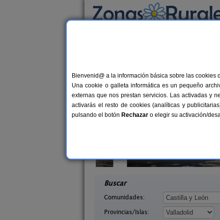
Busca por alojamiento
Alojamientos
>
Castilla y León
>
Valladolid
> 
Casas Rurales cerca 
Bienvenid@ a la información básica sobre las cookies 
Una cookie o galleta informática es un pequeño archiv
externas que nos prestan servicios. Las activadas y n
activarás el resto de cookies (analíticas y publicita
pulsando el botón
Rechazar
o elegir su activación/de
yes Godos
Casas Cavas
12 pers.
5
30 €
a (Valladolid)
Olmedo (Valladolid)
desde
desd
Buscar
Comunidades:
Provincias/Islas: