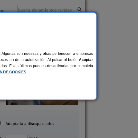
ios
-
al. Algunas son nuestras y otras pertenecen a empresas
cesitan de tu autorización. Al pulsar el botón
Aceptar
uedas. Estas últimas puedes desactivarlas por completo
CA DE COOKIES
.
Casa Rural La Pepita
Casa Rural Madaga
8-11+1 pers.
24 €
La Seca (Valladolid)
Villasexmir (Valladol
desde
Adaptada a discapacitados