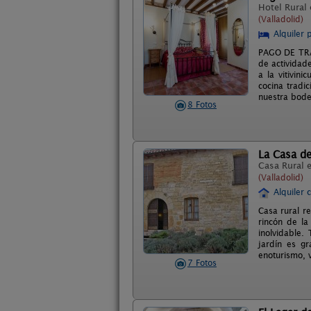
Hotel Rural
(Valladolid)
Alquiler 
PAGO DE TRAS
de actividade
a la vitivin
cocina tradi
nuestra bodeg
8 Fotos
La Casa de
Casa Rural 
(Valladolid)
Alquiler 
Casa rural r
rincón de la
inolvidable.
jardín es g
enoturismo, v
7 Fotos