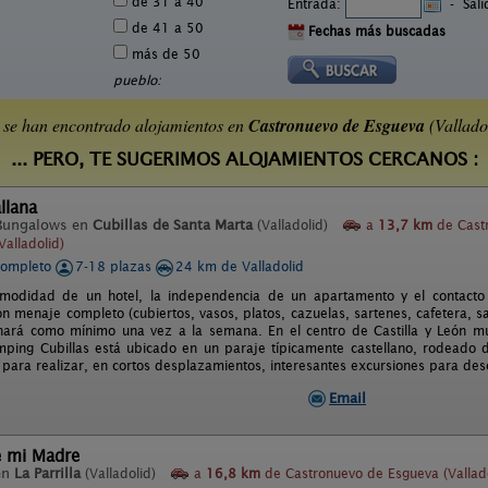
de 31 a 40
Entrada:
-
Sal
de 41 a 50
Fechas más buscadas
más de 50
pueblo:
 se han encontrado alojamientos en
Castronuevo de Esgueva
(Vallado
... PERO, TE SUGERIMOS ALOJAMIENTOS CERCANOS :
llana
Bungalows en
Cubillas de Santa Marta
(Valladolid)
a
13,7 km
de Cast
Valladolid)
completo
7-18 plazas
24 km de Valladolid
omodidad de un hotel, la independencia de un apartamento y el contacto
n menaje completo (cubiertos, vasos, platos, cazuelas, sartenes, cafetera, sa
ará como mínimo una vez a la semana. En el centro de Castilla y León mu
mping Cubillas está ubicado en un paraje típicamente castellano, rodeado de
 para realizar, en cortos desplazamientos, interesantes excursiones para desc
Email
e mi Madre
en
La Parrilla
(Valladolid)
a
16,8 km
de Castronuevo de Esgueva (Vallado