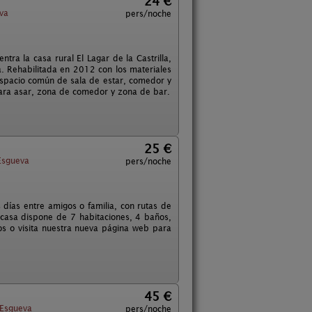
24 €
va
pers/noche
ntra la casa rural El Lagar de la Castrilla,
a. Rehabilitada en 2012 con los materiales
 espacio común de sala de estar, comedor y
para asar, zona de comedor y zona de bar.
25 €
Esgueva
pers/noche
 días entre amigos o familia, con rutas de
a casa dispone de 7 habitaciones, 4 baños,
os o visita nuestra nueva página web para
45 €
 Esgueva
pers/noche