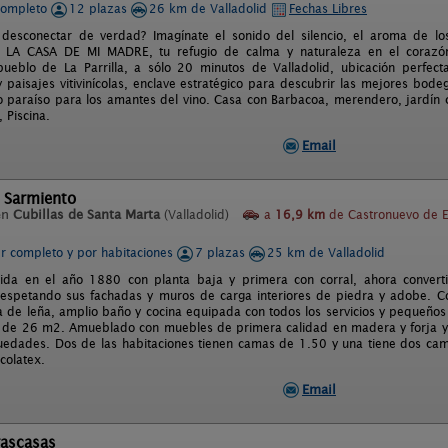
completo
12 plazas
26 km de Valladolid
Fechas Libres
desconectar de verdad? Imagínate el sonido del silencio, el aroma de los
 LA CASA DE MI MADRE, tu refugio de calma y naturaleza en el corazón 
ueblo de La Parrilla, a sólo 20 minutos de Valladolid, ubicación perfecta
 paisajes vitivinícolas, enclave estratégico para descubrir las mejores bod
 paraíso para los amantes del vino. Casa con Barbacoa, merendero, jardín c
 Piscina.
Email
 Sarmiento
en
Cubillas de Santa Marta
(Valladolid)
a
16,9 km
de Castronuevo de 
er completo y por habitaciones
7 plazas
25 km de Valladolid
uida en el año 1880 con planta baja y primera con corral, ahora conver
espetando sus fachadas y muros de carga interiores de piedra y adobe. Co
 de leña, amplio baño y cocina equipada con todos los servicios y pequeños 
e de 26 m2. Amueblado con muebles de primera calidad en madera y forja y
guedades. Dos de las habitaciones tienen camas de 1.50 y una tiene dos ca
scolatex.
Email
rascasas