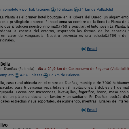
er completo y por habitaciones
10 plazas
34 km de Valladolid
 La Planta es el primer hotel boutique en la Ribera del Duero, un alojamie
 este privilegiado entorno. El hotel toma su nombre de la finca La Planta de
ino que producen nuestro vino ma&#769;s popular, el tinto joven La Planta.
ndensa la esencia del entorno, inspirando las formas de los espacios 
a en clave de vanguardia. Nuestro proyecto es una solucio&#769;n de
iginales.
Email
 Bella
en
Dueñas
(Palencia)
a
21,9 km
de Castronuevo de Esgueva (Valladolid)
completo
4-6+1 plazas
17 km de Palencia
ella, casa rural ubicada en el centro de Dueñas, municipio de 3000 habitantes
apacidad para 6 personas repartidas en 3 habitaciones, 2 dobles y 1 de mat
quipada. Cocina con microondas, lavavajillas, frigorífico, horno, mesa con s
 de un plato de ducha, un lavabo y un sanitario. En Dueñas podrás disfru
alles estrechas y sus soportales, descubriendo, mientras, lugares de interés 
Email
livo