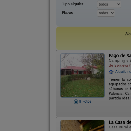
Tipo alquiler:
Plazas:
No
Pago de Sa
Camping y 
de Esgueva (
Alquiler 
Tienen la c
equipados co
sábanas se h
Palencia. Ca
partida ideal
8 Fotos
La Casa d
Casa Rural 