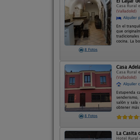
El Lagar de
Casa Rural 
(Valladolid)
Alquiler 
En el tranqui
que original
tradicionale
cocina. La b
8 Fotos
Casa Adel
Casa Rural 
(Valladolid)
Alquiler 
Estupenda ca
senderismo, 
salón y sala
obtener más
8 Fotos
La Casita 
Hotel Rural