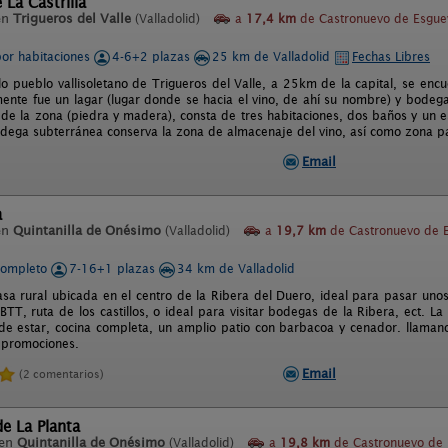
 La Castrilla
en
Trigueros del Valle
(Valladolid)
a
17,4 km
de Castronuevo de Esgue
por habitaciones
4-6+2 plazas
25 km de Valladolid
Fechas Libres
lo pueblo vallisoletano de Trigueros del Valle, a 25km de la capital, se encue
mente fue un lagar (lugar donde se hacia el vino, de ahí su nombre) y bodeg
s de la zona (piedra y madera), consta de tres habitaciones, dos baños y un
odega subterránea conserva la zona de almacenaje del vino, así como zona 
Email
a
en
Quintanilla de Onésimo
(Valladolid)
a
19,7 km
de Castronuevo de 
completo
7-16+1 plazas
34 km de Valladolid
sa rural ubicada en el centro de la Ribera del Duero, ideal para pasar unos
BTT, ruta de los castillos, o ideal para visitar bodegas de la Ribera, ect. L
 de estar, cocina completa, un amplio patio con barbacoa y cenador. llaman
 promociones.
Email
(2 comentarios)
de La Planta
 en
Quintanilla de Onésimo
(Valladolid)
a
19,8 km
de Castronuevo de