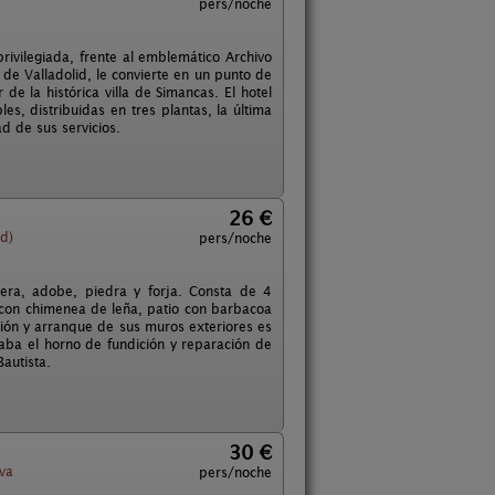
pers/noche
 privilegiada, frente al emblemático Archivo
 de Valladolid, le convierte en un punto de
de la histórica villa de Simancas. El hotel
s, distribuidas en tres plantas, la última
d de sus servicios.
26 €
d)
pers/noche
dera, adobe, piedra y forja. Consta de 4
 con chimenea de leña, patio con barbacoa
ción y arranque de sus muros exteriores es
aba el horno de fundición y reparación de
autista.
30 €
va
pers/noche