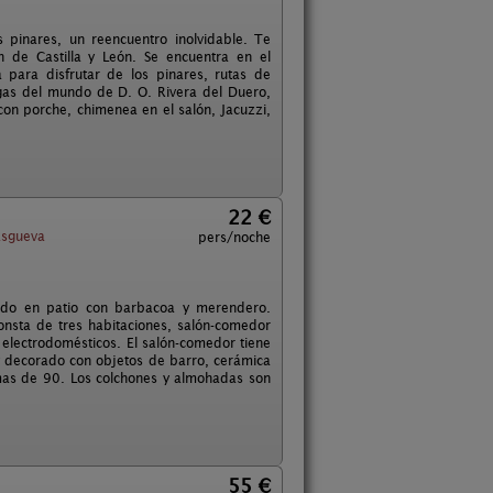
 pinares, un reencuentro inolvidable. Te
de Castilla y León. Se encuentra en el
 para disfrutar de los pinares, rutas de
egas del mundo de D. O. Rivera del Duero,
on porche, chimenea en el salón, Jacuzzi,
22 €
Esgueva
pers/noche
tido en patio con barbacoa y merendero.
nsta de tres habitaciones, salón-comedor
electrodomésticos. El salón-comedor tiene
 decorado con objetos de barro, cerámica
mas de 90. Los colchones y almohadas son
55 €