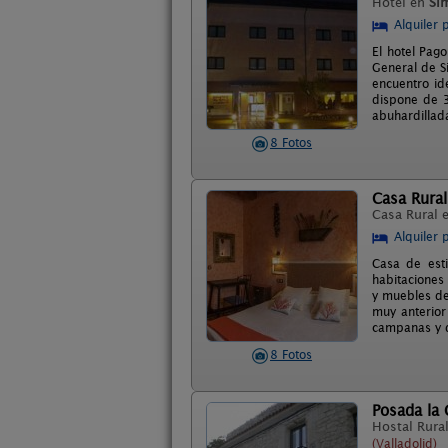
Hotel en
Si
Alquiler 
El hotel Pago
General de Si
encuentro ide
dispone de 3
abuhardillad
8 Fotos
Casa Rural
Casa Rural 
Alquiler 
Casa de esti
habitaciones
y muebles de
muy anterior
campanas y qu
8 Fotos
Posada la
Hostal Rura
(Valladolid)