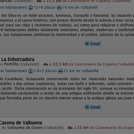
mancas
(Valladolid)
a
22,3 km
de Castronuevo de Esgueva (Valladolid)
por habitaciones
72+6 plazas
10 km de Valladolid
 del Olivo es un hotel atractivo, luminoso, tranquilo y funcional. Su situación
mancas y al casco histórico, con acceso directo desde la autovía y muy cerca
al para sus citas y reuniones de trabajo, así como para relajarse y disfrutar 
6 habitaciones dobles totalmente exteriores, amplias, modernas y confortable
a. Sus instalaciones combinan la modernidad y el confort, además de la calida
Email
 La Enhorcadora
en
Portilllo
(Valladolid)
a
22,5 km
de Castronuevo de Esgueva (Valladoli
por habitaciones
2-8+2 plazas
23 km de Valladolid
lo Castellano, restaurada conservando todos los materiales naturales ma
 dobles y dos camas supletorias, todas con baño y televisión, salón comedor
 jardín. Dicha construcción es de principios del siglo XX, aunque su cimenta
 habiendo pertenecido a restos de una antigua edificación donde se encontr
e formaba parte de un claustro interior anexo a la antigua iglesia san Juan B
Email
 Casona de Valbuena
l en
Valbuena de Duero
(Valladolid)
a
25 km
de Castronuevo de Esgue