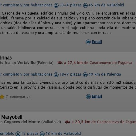
er completo y por habitaciones
23+4 plazas
45 km de Valladolid
 Casona de Valbuena, edificio singular del Siglo XVIII, se encuentra en el c
dolid), famosa por la calidad de sus caldos y en pleno corazón de la Ribera
 dobles (dos de ellas dúplex y una suite) y un apartamento con dos dormit
n salón biblioteca con terraza en el bajo cubierta, toda ella de madera
na terraza de verano y una amplia sala de reuniones con terraza.
Email
drinas
ística en
Vertavillo
(Palencia)
a
27,4 km
de Castronuevo de Esgueva
er completo y por habitaciones
18+7 plazas
40 km de Palencia
nas es una fantástica vivienda de uso turístico de más de 330 m2 situad
Cerrato en la provincia de Palencia, donde podrá disfrutar de momentos de p
Email
(1 comentario)
 Maryobeli
en
Cogeces del Monte
(Valladolid)
a
29,5 km
de Castronuevo de Esgue
completo
12 plazas
43 km de Valladolid