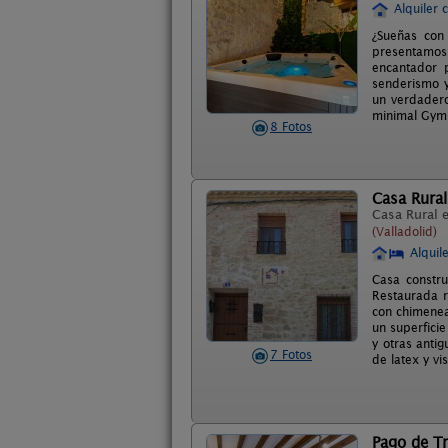
Alquiler 
¿Sueñas con 
presentamos
encantador p
senderismo y
un verdadero
minimal Gym,
8 Fotos
Casa Rural
Casa Rural 
(Valladolid)
Alquil
Casa constr
Restaurada r
con chimenea
un superfici
y otras anti
7 Fotos
de latex y vi
Pago de T