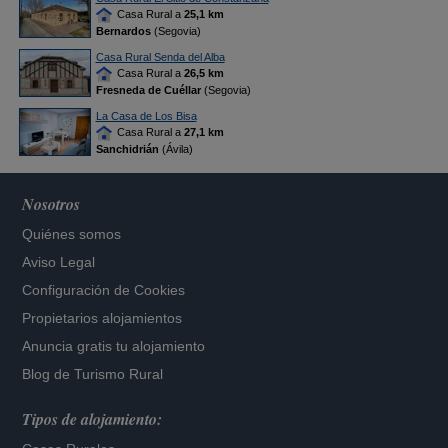
Casa Rural a
25,1 km
Bernardos
(Segovia)
Casa Rural Senda del Alba
Casa Rural a
26,5 km
Fresneda de Cuéllar
(Segovia)
La Casa de Los Bisa
Casa Rural a
27,1 km
Sanchidrián
(Ávila)
Nosotros
Quiénes somos
Aviso Legal
Configuración de Cookies
Propietarios alojamientos
Anuncia gratis tu alojamiento
Blog de Turismo Rural
Tipos de alojamiento: