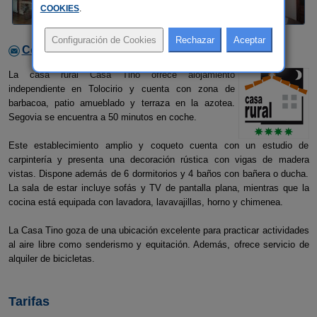
COOKIES
.
Contactar con el alojamiento
La casa rural Casa Tino ofrece alojamiento
independiente en Tolocirio y cuenta con zona de
barbacoa, patio amueblado y terraza en la azotea.
Segovia se encuentra a 50 minutos en coche.
Este establecimiento amplio y coqueto cuenta con un estudio de
carpintería y presenta una decoración rústica con vigas de madera
vistas. Dispone además de 6 dormitorios y 4 baños con bañera o ducha.
La sala de estar incluye sofás y TV de pantalla plana, mientras que la
cocina está equipada con lavadora, lavavajillas, horno y chimenea.
La Casa Tino goza de una ubicación excelente para practicar actividades
al aire libre como senderismo y equitación. Además, ofrece servicio de
alquiler de bicicletas.
Tarifas