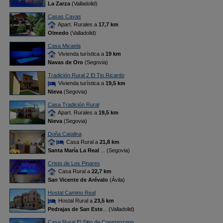
La Zarza
(Valladolid)
Casas Cavas
Apart. Rurales a
17,7 km
Olmedo
(Valladolid)
Casa Micaela
Vivienda turística a
19 km
Navas de Oro
(Segovia)
Tradición Rural 2 El Tio Ricardo
Vivienda turística a
19,5 km
Nieva
(Segovia)
Casa Tradición Rural
Apart. Rurales a
19,5 km
Nieva
(Segovia)
Doña Catalina
Casa Rural a
21,8 km
Santa María La Real
... (Segovia)
Cristo de Los Pinares
Casa Rural a
22,7 km
San Vicente de Arévalo
(Ávila)
Hostal Camino Real
Hostal Rural a
23,5 km
Pedrajas de San Este
... (Valladolid)
Casa Rural El Sitio de Constanzana