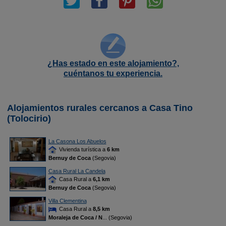
¿Has estado en este alojamiento?,
cuéntanos tu experiencia.
Alojamientos rurales cercanos a Casa Tino
(Tolocirio)
La Casona Los Abuelos
Vivienda turística a
6 km
Bernuy de Coca
(Segovia)
Casa Rural La Candela
Casa Rural a
6,1 km
Bernuy de Coca
(Segovia)
Villa Clementina
Casa Rural a
8,5 km
Moraleja de Coca / N
... (Segovia)