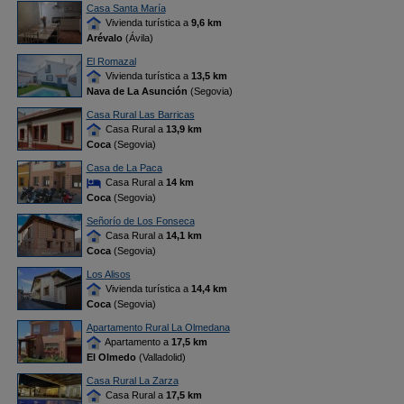
Casa Santa María
Vivienda turística a
9,6 km
Arévalo
(Ávila)
El Romazal
Vivienda turística a
13,5 km
Nava de La Asunción
(Segovia)
Casa Rural Las Barricas
Casa Rural a
13,9 km
Coca
(Segovia)
Casa de La Paca
Casa Rural a
14 km
Coca
(Segovia)
Señorío de Los Fonseca
Casa Rural a
14,1 km
Coca
(Segovia)
Los Alisos
Vivienda turística a
14,4 km
Coca
(Segovia)
Apartamento Rural La Olmedana
Apartamento a
17,5 km
El Olmedo
(Valladolid)
Casa Rural La Zarza
Casa Rural a
17,5 km