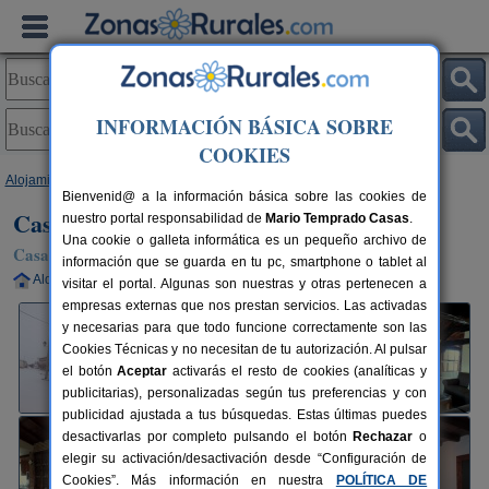
INFORMACIÓN BÁSICA SOBRE
COOKIES
Alojamientos
>
Castilla y León
>
Segovia
>
Tolocirio
> Casa Tino
Bienvenid@ a la información básica sobre las cookies de
Casa Tino
nuestro portal responsabilidad de
Mario Temprado Casas
.
Una cookie o galleta informática es un pequeño archivo de
Casa Rural en Tolocirio (Segovia)
información que se guarda en tu pc, smartphone o tablet al
Alquiler completo
12+3 plazas
60 km de Segovia
visitar el portal. Algunas son nuestras y otras pertenecen a
empresas externas que nos prestan servicios. Las activadas
y necesarias para que todo funcione correctamente son las
Cookies Técnicas y no necesitan de tu autorización. Al pulsar
el botón
Aceptar
activarás el resto de cookies (analíticas y
publicitarias), personalizadas según tus preferencias y con
publicidad ajustada a tus búsquedas. Estas últimas puedes
desactivarlas por completo pulsando el botón
Rechazar
o
elegir su activación/desactivación desde “Configuración de
Cookies”. Más información en nuestra
POLÍTICA DE