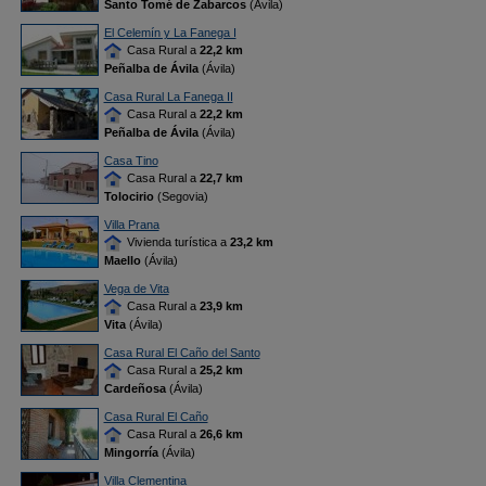
Santo Tomé de Zabarcos
(Ávila)
El Celemín y La Fanega I
Casa Rural a
22,2 km
Peñalba de Ávila
(Ávila)
Casa Rural La Fanega II
Casa Rural a
22,2 km
Peñalba de Ávila
(Ávila)
Casa Tino
Casa Rural a
22,7 km
Tolocirio
(Segovia)
Villa Prana
Vivienda turística a
23,2 km
Maello
(Ávila)
Vega de Vita
Casa Rural a
23,9 km
Vita
(Ávila)
Casa Rural El Caño del Santo
Casa Rural a
25,2 km
Cardeñosa
(Ávila)
Casa Rural El Caño
Casa Rural a
26,6 km
Mingorría
(Ávila)
Villa Clementina