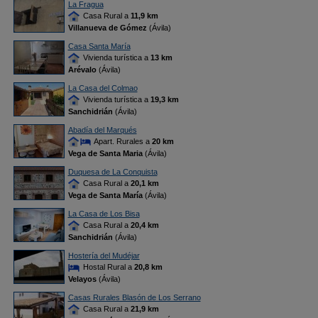
La Fragua
Casa Rural a
11,9 km
Villanueva de Gómez
(Ávila)
Casa Santa María
Vivienda turística a
13 km
Arévalo
(Ávila)
La Casa del Colmao
Vivienda turística a
19,3 km
Sanchidrián
(Ávila)
Abadía del Marqués
Apart. Rurales a
20 km
Vega de Santa Maria
(Ávila)
Duquesa de La Conquista
Casa Rural a
20,1 km
Vega de Santa María
(Ávila)
La Casa de Los Bisa
Casa Rural a
20,4 km
Sanchidrián
(Ávila)
Hostería del Mudéjar
Hostal Rural a
20,8 km
Velayos
(Ávila)
Casas Rurales Blasón de Los Serrano
Casa Rural a
21,9 km