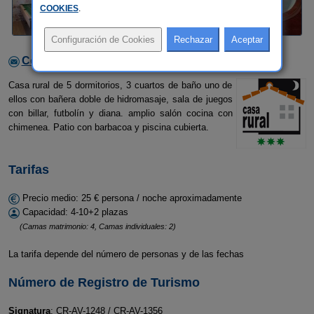
COOKIES
.
Contactar con el alojamiento
Casa rural de 5 dormitorios, 3 cuartos de baño uno de
ellos con bañera doble de hidromasaje, sala de juegos
con billar, futbolín y diana. amplio salón cocina con
chimenea. Patio con barbacoa y piscina cubierta.
Tarifas
Precio medio: 25 € persona / noche aproximadamente
Capacidad: 4-10+2 plazas
(Camas matrimonio: 4, Camas individuales: 2)
La tarifa depende del número de personas y de las fechas
Número de Registro de Turismo
Signatura
: CR-AV-1248 / CR-AV-1356