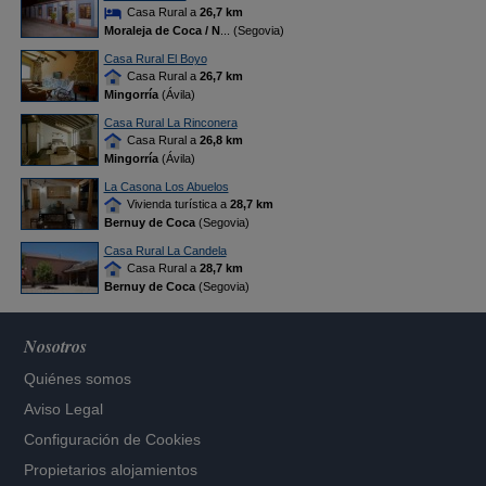
Casa Rural a
26,7 km
Moraleja de Coca / N
... (Segovia)
Casa Rural El Boyo
Casa Rural a
26,7 km
Mingorría
(Ávila)
Casa Rural La Rinconera
Casa Rural a
26,8 km
Mingorría
(Ávila)
La Casona Los Abuelos
Vivienda turística a
28,7 km
Bernuy de Coca
(Segovia)
Casa Rural La Candela
Casa Rural a
28,7 km
Bernuy de Coca
(Segovia)
Nosotros
Quiénes somos
Aviso Legal
Configuración de Cookies
Propietarios alojamientos