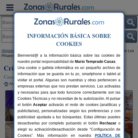
INFORMACIÓN BÁSICA SOBRE
COOKIES
Alojamientos
>
Castilla y León
>
Ávila
>
San Vicente de Arévalo
> Cristo de Los
Bienvenid@ a la información básica sobre las cookies de
Pinares
nuestro portal responsabilidad de
Mario Temprado Casas
.
Cristo de Los Pinares
Una cookie o galleta informática es un pequeño archivo de
información que se guarda en tu pc, smartphone o tablet al
Casa Rural en San Vicente de Arévalo (Ávila)
visitar el portal. Algunas son nuestras y otras pertenecen a
Alquiler completo
4-10+2 plazas
47 km de Ávila
empresas externas que nos prestan servicios. Las activadas
y necesarias para que todo funcione correctamente son las
Cookies Técnicas y no necesitan de tu autorización. Al pulsar
el botón
Aceptar
activarás el resto de cookies (analíticas y
publicitarias), personalizadas según tus preferencias y con
publicidad ajustada a tus búsquedas. Estas últimas puedes
desactivarlas por completo pulsando el botón
Rechazar
o
elegir su activación/desactivación desde “Configuración de
Cookies”. Más información en nuestra
POLÍTICA DE