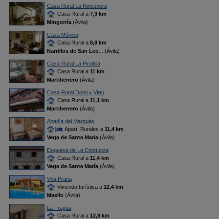
Casa Rural La Rinconera
Casa Rural a
7,3 km
Mingorría
(Ávila)
Casa Mónica
Casa Rural a
8,8 km
Narrillos de San Leo
... (Ávila)
Casa Rural La Picotilla
Casa Rural a
11 km
Martiherrero
(Ávila)
Casa Rural Domi y Virtu
Casa Rural a
11,1 km
Martiherrero
(Ávila)
Abadía del Marqués
Apart. Rurales a
11,4 km
Vega de Santa Maria
(Ávila)
Duquesa de La Conquista
Casa Rural a
11,4 km
Vega de Santa María
(Ávila)
Villa Prana
Vivienda turística a
12,4 km
Maello
(Ávila)
La Fragua
Casa Rural a
12,8 km