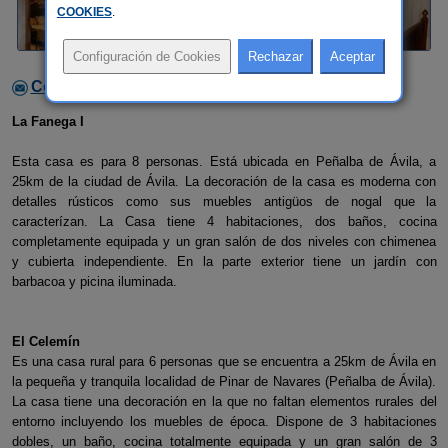
COOKIES
.
Contactar con el alojamiento
La Fanega I
Esta casa es para 8 personas. Está ubicada en Peñalba de Ávila, a
25km de la ciudad de Ávila. La decoración de la casa es moderna con
detalles rústicos como sus muebles antigüos de nogal que la
caracterízan. La Casa tiene 4 habitaciones, dos baños, cocina
completamente equipada y un gran salón de dos niveles con chimenea
y cubierta independiente. En la parte exterior tiene un jardín con
barbacoa y picina iluminada.
El Celemín
Es una casa rural para 6 personas que se encuentra a 25km de Ávila en
la pequeña y tranquila localidad de Pinar de Navares (Peñalba de Ávila).
La casa tiene una decoración en la que no faltan elementos rurales del
entorno incluyendo los muebles de época. Dispone de 3 habitaciones
dobles, un baño, cocina totalmente equipada y un gran salón de 3