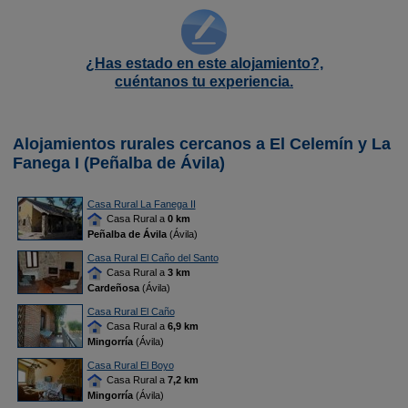
¿Has estado en este alojamiento?,
cuéntanos tu experiencia.
Alojamientos rurales cercanos a El Celemín y La
Fanega I (Peñalba de Ávila)
Casa Rural La Fanega II
Casa Rural a
0 km
Peñalba de Ávila
(Ávila)
Casa Rural El Caño del Santo
Casa Rural a
3 km
Cardeñosa
(Ávila)
Casa Rural El Caño
Casa Rural a
6,9 km
Mingorría
(Ávila)
Casa Rural El Boyo
Casa Rural a
7,2 km
Mingorría
(Ávila)