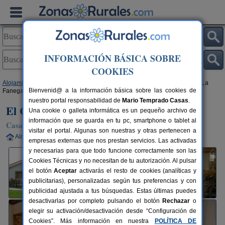
INFORMACIÓN BÁSICA SOBRE
COOKIES
Alojamientos
>
Castilla y León
>
Ávila
>
Peñalba de Ávila
> El Celemín y La
Bienvenid@ a la información básica sobre las cookies de
Fanega I
nuestro portal responsabilidad de
Mario Temprado Casas
.
El Celemín y La Fanega I
Una cookie o galleta informática es un pequeño archivo de
información que se guarda en tu pc, smartphone o tablet al
Casa Rural en Peñalba de Ávila (Ávila)
visitar el portal. Algunas son nuestras y otras pertenecen a
Alquiler completo
8+1 plazas
25 km de Ávila
empresas externas que nos prestan servicios. Las activadas
y necesarias para que todo funcione correctamente son las
Cookies Técnicas y no necesitan de tu autorización. Al pulsar
el botón
Aceptar
activarás el resto de cookies (analíticas y
publicitarias), personalizadas según tus preferencias y con
publicidad ajustada a tus búsquedas. Estas últimas puedes
desactivarlas por completo pulsando el botón
Rechazar
o
elegir su activación/desactivación desde “Configuración de
Cookies”. Más información en nuestra
POLÍTICA DE