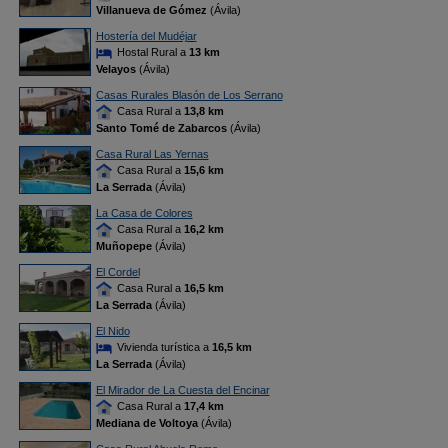
Villanueva de Gómez
(Ávila)
Hostería del Mudéjar
Hostal Rural a
13 km
Velayos
(Ávila)
Casas Rurales Blasón de Los Serrano
Casa Rural a
13,8 km
Santo Tomé de Zabarcos
(Ávila)
Casa Rural Las Yernas
Casa Rural a
15,6 km
La Serrada
(Ávila)
La Casa de Colores
Casa Rural a
16,2 km
Muñopepe
(Ávila)
El Cordel
Casa Rural a
16,5 km
La Serrada
(Ávila)
El Nido
Vivienda turística a
16,5 km
La Serrada
(Ávila)
El Mirador de La Cuesta del Encinar
Casa Rural a
17,4 km
Mediana de Voltoya
(Ávila)