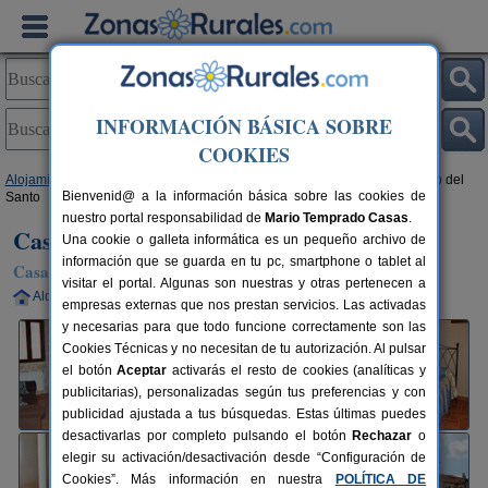
INFORMACIÓN BÁSICA SOBRE
COOKIES
Alojamientos
>
Castilla y León
>
Ávila
>
Cardeñosa
> Casa Rural El Caño del
Bienvenid@ a la información básica sobre las cookies de
Santo
nuestro portal responsabilidad de
Mario Temprado Casas
.
Casa Rural El Caño del Santo
Una cookie o galleta informática es un pequeño archivo de
información que se guarda en tu pc, smartphone o tablet al
Casa Rural en Cardeñosa (Ávila)
visitar el portal. Algunas son nuestras y otras pertenecen a
Alquiler completo
8-13 plazas
10 km de Ávila
empresas externas que nos prestan servicios. Las activadas
y necesarias para que todo funcione correctamente son las
Cookies Técnicas y no necesitan de tu autorización. Al pulsar
el botón
Aceptar
activarás el resto de cookies (analíticas y
publicitarias), personalizadas según tus preferencias y con
publicidad ajustada a tus búsquedas. Estas últimas puedes
desactivarlas por completo pulsando el botón
Rechazar
o
elegir su activación/desactivación desde “Configuración de
Cookies”. Más información en nuestra
POLÍTICA DE