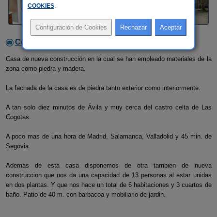
COOKIES
.
Contactar con el alojamiento
Casa de nueva construcción en la cual se han empleado materiales de la
zona como piedra y madera.
La fachada de la casa es de piedra tanto exterior como interiormente.
A tan solo diez minutos de Ávila y muy cerca del castro celta de Las
Cogotas.
A poco mas de una hora de Madrid, Salamanca, Valladolid y 45 min. de
Segovia.
Ademas de esta casa disponemos de otra tambien de nueva
construccion que nos da una capacidad de 13 personas al estar unidas
en dos plantas. Y que nos hace un total de 6 habitaciones y 3 cuartos de
baño. Patio de 40 m. con barbacoa y mobiliario de jardin.