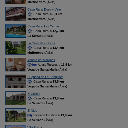
Martiherrero
(Ávila)
Casa Rural Domi y Virtu
Casa Rural a
8,3 km
Martiherrero
(Ávila)
Casa Rural Las Yernas
Casa Rural a
12,7 km
La Serrada
(Ávila)
La Casa de Colores
Casa Rural a
13,4 km
Muñopepe
(Ávila)
Abadía del Marqués
Apart. Rurales a
13,5 km
Vega de Santa Maria
(Ávila)
Duquesa de La Conquista
Casa Rural a
13,5 km
Vega de Santa María
(Ávila)
El Cordel
Casa Rural a
13,5 km
La Serrada
(Ávila)
El Nido
Vivienda turística a
13,6 km
La Serrada
(Ávila)
Villa Prana