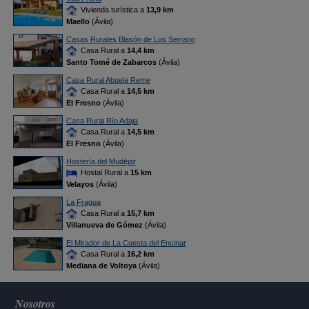
Vivienda turística a
13,9 km
Maello
(Ávila)
Casas Rurales Blasón de Los Serrano
Casa Rural a
14,4 km
Santo Tomé de Zabarcos
(Ávila)
Casa Rural Abuela Reme
Casa Rural a
14,5 km
El Fresno
(Ávila)
Casa Rural Río Adaja
Casa Rural a
14,5 km
El Fresno
(Ávila)
Hostería del Mudéjar
Hostal Rural a
15 km
Velayos
(Ávila)
La Fragua
Casa Rural a
15,7 km
Villanueva de Gómez
(Ávila)
El Mirador de La Cuesta del Encinar
Casa Rural a
16,2 km
Mediana de Voltoya
(Ávila)
Nosotros