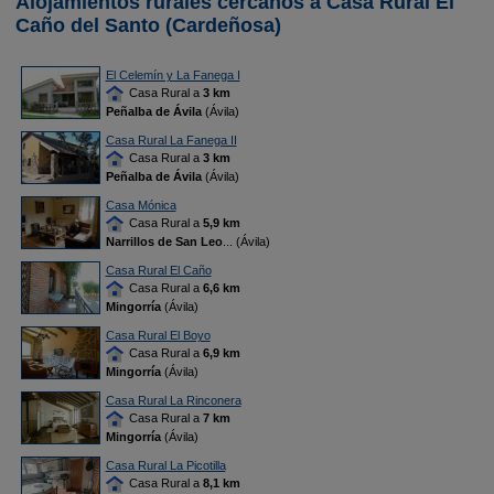
Alojamientos rurales cercanos a Casa Rural El
Caño del Santo (Cardeñosa)
El Celemín y La Fanega I
Casa Rural a
3 km
Peñalba de Ávila
(Ávila)
Casa Rural La Fanega II
Casa Rural a
3 km
Peñalba de Ávila
(Ávila)
Casa Mónica
Casa Rural a
5,9 km
Narrillos de San Leo
... (Ávila)
Casa Rural El Caño
Casa Rural a
6,6 km
Mingorría
(Ávila)
Casa Rural El Boyo
Casa Rural a
6,9 km
Mingorría
(Ávila)
Casa Rural La Rinconera
Casa Rural a
7 km
Mingorría
(Ávila)
Casa Rural La Picotilla
Casa Rural a
8,1 km