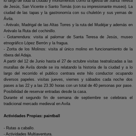
lo largo de toda la ciudad y monumentos como la iglesia de Santa Teresa
de Jesús, San Vicente o Santo Tomás (con su impresionante museo). La
ciudad de las tapas y la gastronomía con su chuletón y sus yemas de
Ávila.
- Arévalo, Madrigal de las Altas Torres y la ruta del Mudéjar y además en
Arévalo la Ruta del cochinillo.
- Gotarrendura: visita al palomar de Santa Teresa de Jesús, museo
etnográfico López Berrón y la fragua.
- Zorita de los Molinos: visita al único molino en funcionamiento de la
ribera del Adaja.
A partir del 12 de Junio hasta el 27 de octubre visitas teatralizadas a las
murallas de Avila donde se ira relatando la historia de la ciudad y a lo
largo del recorrido el publico centrara este hilo conductor ocupando
diversos papeles. visitas jueves, viernes y sábados cada noche dos
pases a las 22 y a las 23.30 horas con un total de 40 personas por pase.
Posibilidad de reservar entradas desde la casa.
Durante el segundo fin de semana de septiembre se celebrara el
tradicional mercado medieval en Avila
Actividades Propias: paintball
- Rutas a caballo.
- Actividades Multiaventura.