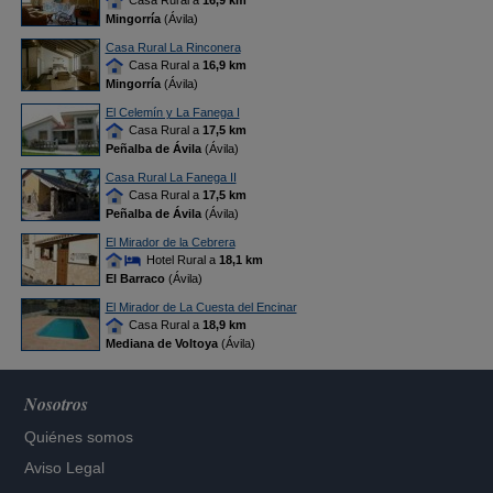
Casa Rural a
16,9 km
Mingorría
(Ávila)
Casa Rural La Rinconera
Casa Rural a
16,9 km
Mingorría
(Ávila)
El Celemín y La Fanega I
Casa Rural a
17,5 km
Peñalba de Ávila
(Ávila)
Casa Rural La Fanega II
Casa Rural a
17,5 km
Peñalba de Ávila
(Ávila)
El Mirador de la Cebrera
Hotel Rural a
18,1 km
El Barraco
(Ávila)
El Mirador de La Cuesta del Encinar
Casa Rural a
18,9 km
Mediana de Voltoya
(Ávila)
Nosotros
Quiénes somos
Aviso Legal