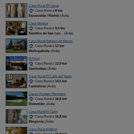
Casa Rural El Corral
Casa Rural a
8 km
Escalonilla / Riofrío
(Ávila)
Casa Mónica
Casa Rural a
9,4 km
Narrillos de San Leo
... (Ávila)
Casa Rural Reposo de Afanes
Casa Rural a
12 km
Muñogalindo
(Ávila)
El Reloj
Casa Rural a
12,9 km
Salobralejo
(Ávila)
Casa Rural El Caño del Santo
Casa Rural a
14,5 km
Cardeñosa
(Ávila)
Casas Rurales Florentino
Casa Rural a
16,6 km
Robledillo
(Ávila)
Casa Rural El Caño
Casa Rural a
16,8 km
Mingorría
(Ávila)
Casa Rural El Boyo