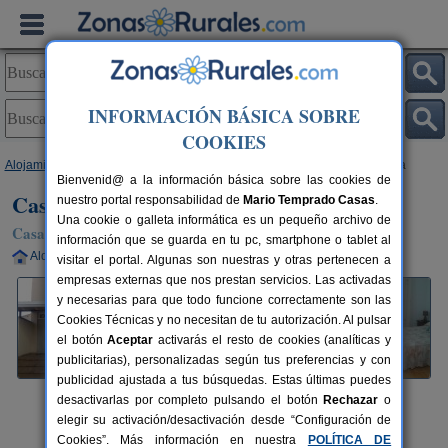
INFORMACIÓN BÁSICA SOBRE
COOKIES
Alojamientos
>
Castilla y León
>
Ávila
>
El Fresno
> Casa Rural Río Adaja
Bienvenid@ a la información básica sobre las cookies de
Casa Rural Río Adaja
nuestro portal responsabilidad de
Mario Temprado Casas
.
Una cookie o galleta informática es un pequeño archivo de
Casa Rural en El Fresno (Ávila)
información que se guarda en tu pc, smartphone o tablet al
Alquiler completo
2-6+2 plazas
10 km de Ávila
visitar el portal. Algunas son nuestras y otras pertenecen a
empresas externas que nos prestan servicios. Las activadas
y necesarias para que todo funcione correctamente son las
Cookies Técnicas y no necesitan de tu autorización. Al pulsar
el botón
Aceptar
activarás el resto de cookies (analíticas y
publicitarias), personalizadas según tus preferencias y con
publicidad ajustada a tus búsquedas. Estas últimas puedes
desactivarlas por completo pulsando el botón
Rechazar
o
elegir su activación/desactivación desde “Configuración de
Cookies”. Más información en nuestra
POLÍTICA DE