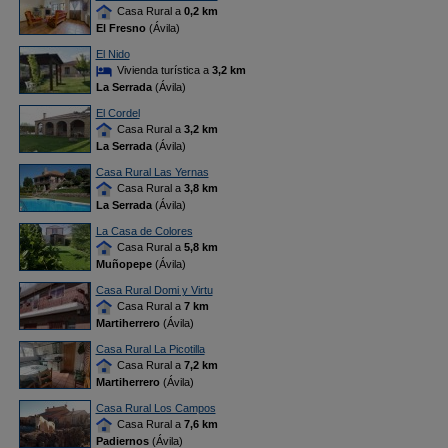
Casa Rural a
0,2 km
El Fresno
(Ávila)
El Nido
Vivienda turística a
3,2 km
La Serrada
(Ávila)
El Cordel
Casa Rural a
3,2 km
La Serrada
(Ávila)
Casa Rural Las Yernas
Casa Rural a
3,8 km
La Serrada
(Ávila)
La Casa de Colores
Casa Rural a
5,8 km
Muñopepe
(Ávila)
Casa Rural Domi y Virtu
Casa Rural a
7 km
Martiherrero
(Ávila)
Casa Rural La Picotilla
Casa Rural a
7,2 km
Martiherrero
(Ávila)
Casa Rural Los Campos
Casa Rural a
7,6 km
Padiernos
(Ávila)