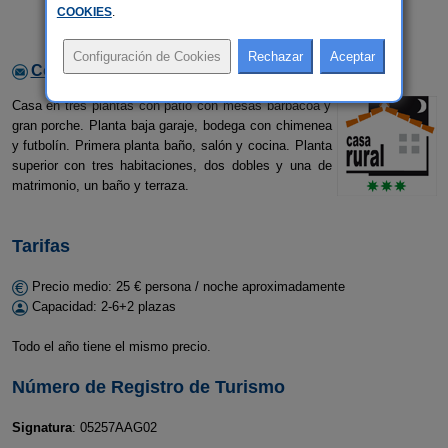
COOKIES
.
Contactar con el alojamiento
Casa en tres plantas con patio con mesas barbacoa y
gran porche. Planta baja garaje, bodega con chimenea
y futbolín. Primera planta baño, salón y cocina. Planta
superior con tres habitaciones, dos dobles y una de
matrimonio, un baño y terraza.
Tarifas
Precio medio: 25 € persona / noche aproximadamente
Capacidad: 2-6+2 plazas
Todo el año tiene el mismo precio.
Número de Registro de Turismo
Signatura
: 05257AAG02