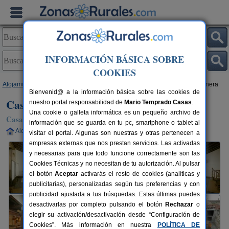
INFORMACIÓN BÁSICA SOBRE
COOKIES
Alojamientos
>
Castilla y León
>
Ávila
>
Mingorría
> Casa Rural La Rinconera
Bienvenid@ a la información básica sobre las cookies de
Casa Rural La Rinconera
nuestro portal responsabilidad de
Mario Temprado Casas
.
Una cookie o galleta informática es un pequeño archivo de
Casa Rural en Mingorría (Ávila)
información que se guarda en tu pc, smartphone o tablet al
Alquiler completo
4+2 plazas
10 km de Ávila
visitar el portal. Algunas son nuestras y otras pertenecen a
empresas externas que nos prestan servicios. Las activadas
y necesarias para que todo funcione correctamente son las
Cookies Técnicas y no necesitan de tu autorización. Al pulsar
el botón
Aceptar
activarás el resto de cookies (analíticas y
publicitarias), personalizadas según tus preferencias y con
publicidad ajustada a tus búsquedas. Estas últimas puedes
desactivarlas por completo pulsando el botón
Rechazar
o
elegir su activación/desactivación desde “Configuración de
Cookies”. Más información en nuestra
POLÍTICA DE