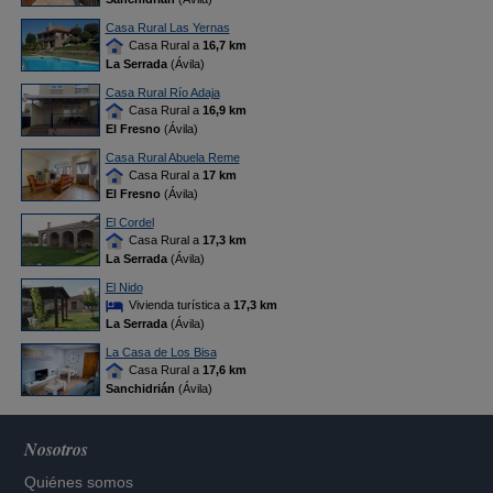
Casa Rural Las Yernas
Casa Rural a
16,7 km
La Serrada
(Ávila)
Casa Rural Río Adaja
Casa Rural a
16,9 km
El Fresno
(Ávila)
Casa Rural Abuela Reme
Casa Rural a
17 km
El Fresno
(Ávila)
El Cordel
Casa Rural a
17,3 km
La Serrada
(Ávila)
El Nido
Vivienda turística a
17,3 km
La Serrada
(Ávila)
La Casa de Los Bisa
Casa Rural a
17,6 km
Sanchidrián
(Ávila)
Nosotros
Quiénes somos