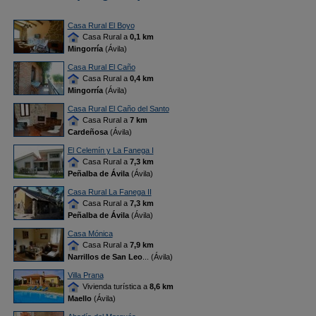
Casa Rural El Boyo
Casa Rural a
0,1 km
Mingorría
(Ávila)
Casa Rural El Caño
Casa Rural a
0,4 km
Mingorría
(Ávila)
Casa Rural El Caño del Santo
Casa Rural a
7 km
Cardeñosa
(Ávila)
El Celemín y La Fanega I
Casa Rural a
7,3 km
Peñalba de Ávila
(Ávila)
Casa Rural La Fanega II
Casa Rural a
7,3 km
Peñalba de Ávila
(Ávila)
Casa Mónica
Casa Rural a
7,9 km
Narrillos de San Leo
... (Ávila)
Villa Prana
Vivienda turística a
8,6 km
Maello
(Ávila)