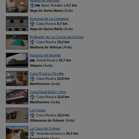
Abadía del Marqués
Apart. Rurales a
9,7 km
Vega de Santa Maria
(Ávila)
Duquesa de La Conquista
Casa Rural a
9,7 km
Vega de Santa María
(Ávila)
El Mirador de La Cuesta del Encinar
Casa Rural a
10,2 km
Mediana de Voltoya
(Ávila)
Hostería del Mudéjar
Hostal Rural a
10,7 km
Velayos
(Ávila)
Casa Rural La Picotilla
Casa Rural a
12,8 km
Martiherrero
(Ávila)
Casa Rural Domi y Virtu
Casa Rural a
12,8 km
Martiherrero
(Ávila)
La Fragua
Casa Rural a
15,4 km
Villanueva de Gómez
(Ávila)
La Casa del Colmao
Vivienda turística a
16,3 km
Sanchidrián
(Ávila)