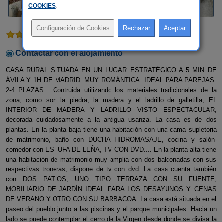
COOKIES
.
1 comentario
Contactar con el alojamiento
CASA RURAL SITUADA EN UN LUGAR ESTRATÉGICO A 5 MIN DE
ÁVILA Y 1H DE MADRID. MUY ROMÁNTICA. IDEAL PARA PAREJAS.
2-4 PLAZAS. Contruida utilizando los materiales tradicionales de la
zona, como son la piedra, la madera y el ladrillo de galletilla, EL
INTERIOR DE MADERA Y LADRILLO VISTO ESPECTACULAR,
decorada cuidadosamente a la antigua usanza. La casa es de dos
plantas. En la planta baja tiene una habitación con una cama supletoria
de matrimonio, baño con DUCHA HIDROMASAJE, cocina y salón-
comedor con ESTUFA DE LEÑA, TV CON DVD.... En la planta alta tiene
una habitación de matrimonio muy amplia con dos balconadas con sus
respectivas troneras, dispone de tv con dvd. La casa cuenta también
con DOS PATIOS; UNO TIPO TERRAZA CON SU FUENTE,
MOBILIARIO DE JARDÍN IDEAL PARA LOS DESAYUNOS Y CENAS
DE VERANO Y OTRO CON SU BARBACOA. La casa está situada en el
paseo del pueblo junto a las piscinas y el parque municipales. Hacia un
lado se puede contemplar el cerro de la Virgen desde donde se divisa la