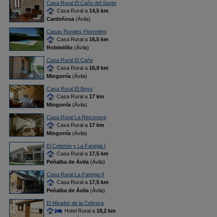
Casa Rural El Caño del Santo
Casa Rural a
14,5 km
Cardeñosa
(Ávila)
Casas Rurales Florentino
Casa Rural a
16,5 km
Robledillo
(Ávila)
Casa Rural El Caño
Casa Rural a
16,9 km
Mingorría
(Ávila)
Casa Rural El Boyo
Casa Rural a
17 km
Mingorría
(Ávila)
Casa Rural La Rinconera
Casa Rural a
17 km
Mingorría
(Ávila)
El Celemín y La Fanega I
Casa Rural a
17,5 km
Peñalba de Ávila
(Ávila)
Casa Rural La Fanega II
Casa Rural a
17,5 km
Peñalba de Ávila
(Ávila)
El Mirador de la Cebrera
Hotel Rural a
18,2 km