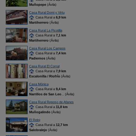
Muñopepe
(Ávila)
Casa Rural Domi y Virtu
Casa Rural a
6,9 km
Martiherrero
(Ávila)
Casa Rural La Picotilla
Casa Rural a
7,1 km
Martiherrero
(Ávila)
Casa Rural Los Campos
Casa Rural a
7,4 km
Padiernos
(Ávila)
Casa Rural El Corral
Casa Rural a
7,9 km
Escalonilla / Riofrío
(Ávila)
Casa Mónica
Casa Rural a
9,4 km
Narrillos de San Leo
... (Ávila)
Casa Rural Reposo de Afanes
Casa Rural a
11,8 km
Muñogalindo
(Ávila)
El Reloj
Casa Rural a
12,7 km
Salobralejo
(Ávila)