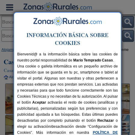
INFORMACIÓN BÁSICA SOBRE
COOKIES
Alojamientos
>
Castilla y León
>
Ávila
>
El Fresno
> Casa Rural Abuela Reme
Bienvenid@ a la información básica sobre las cookies de
Casa Rural Abuela Reme
nuestro portal responsabilidad de
Mario Temprado Casas
.
Una cookie o galleta informática es un pequeño archivo de
Casa Rural en El Fresno (Ávila)
información que se guarda en tu pc, smartphone o tablet al
Alquiler completo
8 plazas
7 km de Ávila
visitar el portal. Algunas son nuestras y otras pertenecen a
empresas externas que nos prestan servicios. Las activadas
y necesarias para que todo funcione correctamente son las
Cookies Técnicas y no necesitan de tu autorización. Al pulsar
el botón
Aceptar
activarás el resto de cookies (analíticas y
publicitarias), personalizadas según tus preferencias y con
publicidad ajustada a tus búsquedas. Estas últimas puedes
desactivarlas por completo pulsando el botón
Rechazar
o
elegir su activación/desactivación desde “Configuración de
Cookies”. Más información en nuestra
POLÍTICA DE