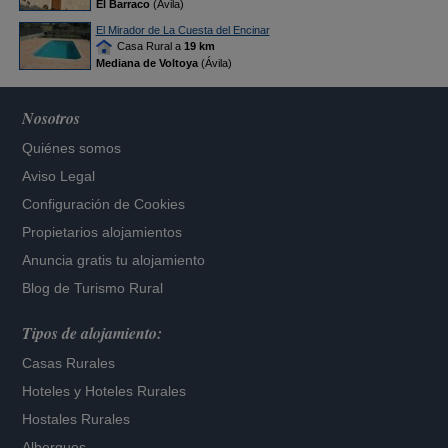
El Barraco
(Ávila)
El Mirador de La Cuesta del Encinar
Casa Rural a
19 km
Mediana de Voltoya
(Ávila)
Nosotros
Quiénes somos
Aviso Legal
Configuración de Cookies
Propietarios alojamientos
Anuncia gratis tu alojamiento
Blog de Turismo Rural
Tipos de alojamiento:
Casas Rurales
Hoteles
y
Hoteles Rurales
Hostales Rurales
Albergues