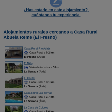
¿Has estado en este alojamiento?,
cuéntanos tu experiencia.
Alojamientos rurales cercanos a Casa Rural
Abuela Reme (El Fresno)
Casa Rural Río Adaja
Casa Rural a
0,2 km
El Fresno
(Ávila)
El Nido
Vivienda turística a
3 km
La Serrada
(Ávila)
El Cordel
Casa Rural a
3,1 km
La Serrada
(Ávila)
Casa Rural Las Yernas
Casa Rural a
3,7 km
La Serrada
(Ávila)
La Casa de Colores
Casa Rural a
5,6 km