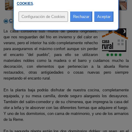
COOKIES
.
Contactar con el alojamiento
La casa conserva sus muros de piedra originales,
que nos resguardan del frio en invierno y del calor en
verano, pero el interior ha sido completamente rehecho
para asegurarnos el máximo confort aunque sin perder
el encanto “del pueblo”, para ello se utilizaron
materiales nobles como la madera o el barro y cuidamos mucho la
decoración, con elementos que pertenecían a la abuela Reme
restaurados, otras antigüedades o cosas nuevas pero siempre
respetando el encanto rural.
En la planta baja podrás disfrutar de nuestra cocina, completamente
equipada, y su mesa camilla, donde seguro alargareis los desayunos.
También del salón-comedor y de su chimenea, que impregna la casa del
olor a leña y te absorver con las diferentes formas que adquiere el fuego.
Y uno de los dormitorios, con cama de matrimonio, y uno de los armarios
de la Reme.
En la segunda planta están los dos dormitorios dobles; un aseo, en el