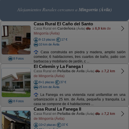
Alojamientos Rurales cercanos a
Mingorría (Ávila)
Casa Rural El Caño del Santo
Casa Rural en
Cardeñosa
a
6,9 km
de
(Ávila)
Mingorría (Ávila)
8-13 plazas
17 €
10 km de Ávila
Casa construida en piedra y madera, amplio salón
comedor, 6 habitaciones, tres cuartos de baño, patio con
8 Fotos
barbacoa y mobiliario de jardín, c ...
El Celemín y La Fanega I
Casa Rural en
Peñalba de Ávila
a
7,2 km
(Ávila)
de Mingorría (Ávila)
8+1 plazas
37 €
25 km de Ávila
La Fanega es una vivienda rural unifamiliar en una
urbanización a 25 km. de Ávila, pequeña y tranquila. La
8 Fotos
casa se compone de 4 habitaciones ...
Casa Rural La Fanega II
Casa Rural en
Peñalba de Ávila
a
7,2 km
(Ávila)
de Mingorría (Ávila)
10+2 plazas
37 €