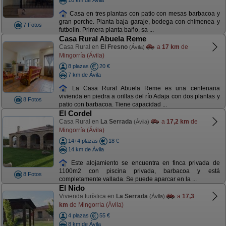
Casa en tres plantas con patio con mesas barbacoa y
gran porche. Planta baja garaje, bodega con chimenea y
7 Fotos
futbolín. Primera planta baño, sa ...
Casa Rural Abuela Reme
Casa Rural en
El Fresno
a
17 km
de
(Ávila)
Mingorría (Ávila)
8 plazas
20 €
7 km de Ávila
La Casa Rural Abuela Reme es una centenaria
vivienda en piedra a orillas del río Adaja con dos plantas y
8 Fotos
patio con barbacoa. Tiene capacidad ...
El Cordel
Casa Rural en
La Serrada
a
17,2 km
de
(Ávila)
Mingorría (Ávila)
14+4 plazas
18 €
14 km de Ávila
Este alojamiento se encuentra en finca privada de
1100m2 con piscina privada, barbacoa y está
8 Fotos
completamente vallada. Se puede aparcar en la ...
El Nido
Vivienda turística en
La Serrada
a
17,3
(Ávila)
km
de Mingorría (Ávila)
4 plazas
55 €
8 km de Ávila