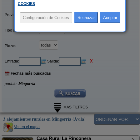
COOKIES
.
Provincias/Islas:
Tipo alquiler:
Plazas:
X
Entrada:
Salida:
Fechas más buscadas
pueblo:
Mingorría
MÁS FILTROS
3 alojamientos rurales en Mingorría (Ávila)
Ver en el mapa
Casa Rural La Rinconera