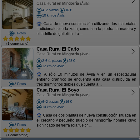
Casa Rural en
Mingorría
(Ávila)
4+2 plazas
16 €
10 km de Ávila
Casa de nueva construcción utilizando los materiales
tradicionales de la zona, como son la piedra, la madera y
8 Fotos
el ladrillo de galletilla. La ...
(1 comentario)
Casa Rural El Caño
Casa Rural en
Mingorría
(Ávila)
2-6+1 plazas
28 €
12 km de Ávila
A sólo 10 minutos de Ávila y en un espectacular
entorno granítico se encuentra esta casa distribuida en
8 Fotos
tres dormitorios dobles que cuenta a ...
Casa Rural El Boyo
Casa Rural en
Mingorría
(Ávila)
6+2 plazas
16 €
14 km de Ávila
Casa de dos plantas de nueva construcción situada en
el cercano y pequeño pueblo de Mingorría- nombre cuyo
8 Fotos
significado de tierra roja fue cr ...
(1 comentario)