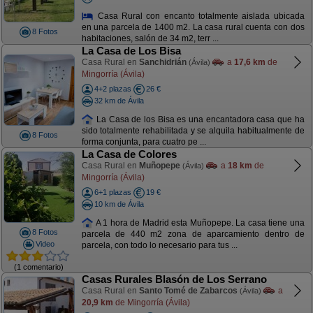
Casa Rural con encanto totalmente aislada ubicada
en una parcela de 1400 m2. La casa rural cuenta con dos
8 Fotos
habitaciones, salón de 34 m2, terr ...
La Casa de Los Bisa
Casa Rural en
Sanchidrián
a
17,6 km
de
(Ávila)
Mingorría (Ávila)
4+2 plazas
26 €
32 km de Ávila
La Casa de los Bisa es una encantadora casa que ha
sido totalmente rehabilitada y se alquila habitualmente de
8 Fotos
forma conjunta, para cuatro pe ...
La Casa de Colores
Casa Rural en
Muñopepe
a
18 km
de
(Ávila)
Mingorría (Ávila)
6+1 plazas
19 €
10 km de Ávila
A 1 hora de Madrid esta Muñopepe. La casa tiene una
8 Fotos
parcela de 440 m2 zona de aparcamiento dentro de
Video
parcela, con todo lo necesario para tus ...
(1 comentario)
Casas Rurales Blasón de Los Serrano
Casa Rural en
Santo Tomé de Zabarcos
a
(Ávila)
20,9 km
de Mingorría (Ávila)