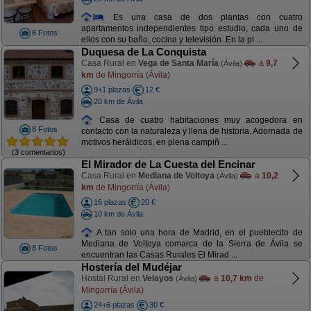
Es una casa de dos plantas con cuatro
apartamentos independientes tipo estudio, cada uno de
8 Fotos
ellos con su baño, cocina y televisión. En la pl ...
Duquesa de La Conquista
Casa Rural en
Vega de Santa María
a
9,7
(Ávila)
km
de Mingorría (Ávila)
9+1 plazas
12 €
20 km de Ávila
Casa de cuatro habitaciones muy acogedora en
8 Fotos
contacto con la naturaleza y llena de historia. Adornada de
motivos heráldicos, en plena campiñ ...
(3 comentarios)
El Mirador de La Cuesta del Encinar
Casa Rural en
Mediana de Voltoya
a
10,2
(Ávila)
km
de Mingorría (Ávila)
16 plazas
20 €
10 km de Ávila
A tan solo una hora de Madrid, en el pueblecito de
Mediana de Voltoya comarca de la Sierra de Ávila se
8 Fotos
encuentran las Casas Rurales El Mirad ...
Hostería del Mudéjar
Hostal Rural en
Velayos
a
10,7 km
de
(Ávila)
Mingorría (Ávila)
24+6 plazas
30 €