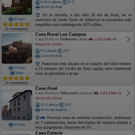
8-16+2 plazas
31 €
26 km de Ávila
En la moraña, a tan sólo 26 km de Ávila, en el
8 Fotos
municipio de Santo Tome de Zabarcos se encuentra esta
magnífica casa solariega de 1870 y Blas ...
(3 comentarios)
Casa Rural Los Campos
Casa Rural en
Padiernos
a
21,3 km
de
(Ávila)
Mingorría (Ávila)
8+2 plazas
25 €
12 km de Ávila
Padiernos está situado en el corazón del Valle Ambles
8 Fotos
a 15 minutos del Centro de Ávila capital, pero totalmente
Video
rural, la ganadería y la agr ...
(3 comentarios)
Casa Alval
Casa Rural en
Villacastín
a
21,4 km
de
(Segovia)
Mingorría (Ávila)
21+2 plazas
20 €
30 km de Segovia
Preciosa casa de reciente construcción, distribuida
en 7 habitaciones, todas decoradas de manera distinta y
8 Fotos
muy acogedoras. Disponen de TV, ...
Casa Estacio