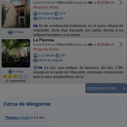
Casa Rural en
Villacastín
a
21,5 km
de
(Segovia)
Mingorría (Ávila)
8+2 plazas
15 €
38 km de Segovia
Es de construcción tradicional, en el casco urbano de
Villacastín. Zona muy tranquila con salida directa a los
8 Fotos
antiguos lavaderos y al campo ...
La Pavona
Casa Rural en
Villacastin
a
21,5 km
de
(Segovia)
Mingorría (Ávila)
2-12 plazas
28 €
28 km de Segovia
Es una casa antigua de labranza, del año 1786,
8 Fotos
situada en el centro de Villacastin, reformada conservando
todo el valor arquitectónico de la ...
(1 comentario)
Cerca de Mingorría:
Pozanco
(Ávila)
a 5,6 km