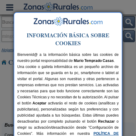
INFORMACIÓN BÁSICA SOBRE
COOKIES
Alojamientos
>
Castilla y León
>
Ávila
> Mingorría
Bienvenid@ a la información básica sobre las cookies de
Casas Rurales en Mingorría
nuestro portal responsabilidad de
Mario Temprado Casas
.
Una cookie o galleta informática es un pequeño archivo de
información que se guarda en tu pc, smartphone o tablet al
visitar el portal. Algunas son nuestras y otras pertenecen a
empresas externas que nos prestan servicios. Las activadas
y necesarias para que todo funcione correctamente son las
Cookies Técnicas y no necesitan de tu autorización. Al pulsar
el botón
Aceptar
activarás el resto de cookies (analíticas y
La Guarida del Oso
rs.
8-10+5 pers.
publicitarias), personalizadas según tus preferencias y con
 €
46 €
Candeleda (Ávila)
desde
publicidad ajustada a tus búsquedas. Estas últimas puedes
desactivarlas por completo pulsando el botón
Rechazar
o
Buscar
elegir su activación/desactivación desde “Configuración de
Cookies”. Más información en nuestra
POLÍTICA DE
Comunidades: