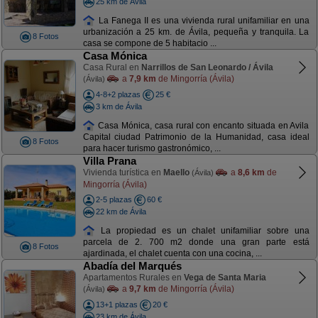
25 km de Ávila
La Fanega II es una vivienda rural unifamiliar en una
urbanización a 25 km. de Ávila, pequeña y tranquila. La
8 Fotos
casa se compone de 5 habitacio ...
Casa Mónica
Casa Rural en
Narrillos de San Leonardo / Ávila
a
7,9 km
de Mingorría (Ávila)
(Ávila)
4-8+2 plazas
25 €
3 km de Ávila
Casa Mónica, casa rural con encanto situada en Avila
Capital ciudad Patrimonio de la Humanidad, casa ideal
8 Fotos
para hacer turismo gastronómico, ...
Villa Prana
Vivienda turística en
Maello
a
8,6 km
de
(Ávila)
Mingorría (Ávila)
2-5 plazas
60 €
22 km de Ávila
La propiedad es un chalet unifamiliar sobre una
parcela de 2. 700 m2 donde una gran parte está
8 Fotos
ajardinada, el chalet cuenta con una cocina, ...
Abadía del Marqués
Apartamentos Rurales en
Vega de Santa Maria
a
9,7 km
de Mingorría (Ávila)
(Ávila)
13+1 plazas
20 €
23 km de Ávila