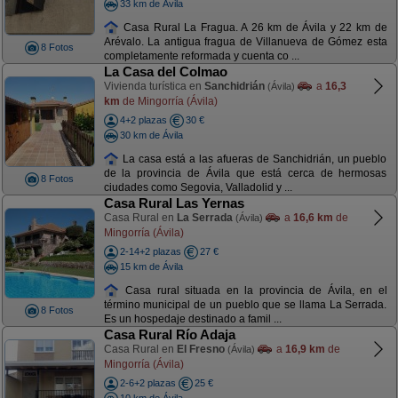
33 km de Ávila
Casa Rural La Fragua. A 26 km de Ávila y 22 km de
Arévalo. La antigua fragua de Villanueva de Gómez esta
8 Fotos
completamente reformada y cuenta co ...
La Casa del Colmao
Vivienda turística en
Sanchidrián
a
16,3
(Ávila)
km
de Mingorría (Ávila)
4+2 plazas
30 €
30 km de Ávila
La casa está a las afueras de Sanchidrián, un pueblo
de la provincia de Ávila que está cerca de hermosas
8 Fotos
ciudades como Segovia, Valladolid y ...
Casa Rural Las Yernas
Casa Rural en
La Serrada
a
16,6 km
de
(Ávila)
Mingorría (Ávila)
2-14+2 plazas
27 €
15 km de Ávila
Casa rural situada en la provincia de Ávila, en el
término municipal de un pueblo que se llama La Serrada.
8 Fotos
Es un hospedaje destinado a famil ...
Casa Rural Río Adaja
Casa Rural en
El Fresno
a
16,9 km
de
(Ávila)
Mingorría (Ávila)
2-6+2 plazas
25 €
10 km de Ávila