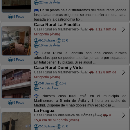
22 km de Ávila
En su planta baja disfrutaremos del restaurante, donde
los paladares más exigentes se encontrarán con una carta
8 Fotos
basada en la gastronomía típ ...
Casa Rural La Picotilla
Casa Rural en
Martiherrero
a
12,7 km
de
(Ávila)
Mingorría (Ávila)
6-18 plazas
25 €
10 km de Ávila
Casa Rural la Picotilla son dos casas rurales
adosadas que se pueden alquilar juntas o por separado.
8 Fotos
En total tienen 18 plazas. Si se alquil ...
Casa Rural Domi y Virtu
Casa Rural en
Martiherrero
a
12,8 km
de
(Ávila)
Mingorría (Ávila)
2-8 plazas
15 €
7 km de Ávila
Nuestra casa rural está en el municipio de
Martiherrero, a 5 min de Ávila y 1 hora en coche de
8 Fotos
Madrid. Dispone de 4 hab dobles muy espaciosa ...
La Fragua
Casa Rural en
Villanueva de Gómez
a
(Ávila)
15,4 km
de Mingorría (Ávila)
2-10 plazas
23 €