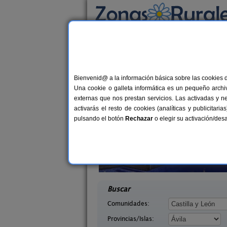
Busca por alojamiento
Alojamientos
>
Castilla y León
>
Ávila
> Ávila 
Casas Rurales cerca d
Bienvenid@ a la información básica sobre las cookies 
Una cookie o galleta informática es un pequeño archiv
externas que nos prestan servicios. Las activadas y n
activarás el resto de cookies (analíticas y publicita
pulsando el botón
Rechazar
o elegir su activación/de
tregredos
Casa Rural El Rincón de Gredos
16+4 pers.
6-16+
38 €
vila)
Navaluenga (Ávila)
desde
desd
Buscar
Comunidades:
Provincias/Islas: