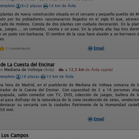
completo
6+2 plazas
14 km de Ávila
plantas de nueva construcción situada en el cercano y pequeño pueblo de Min
ado por los pobladores vasconavarros llegados en el siglo XI que, atraves
icado de molinos. Consta de dos plantas con cuidada decoración. En la pla
 juegos..., un comedor, cocina y un aseo. En la planta alta hay tres dorm
e un patio con barbacoa. El nombre de la casa hace alusión a un berrueco de
so.
Email
(1 comentario)
 de La Cuesta del Encinar
en
Mediana de Voltoya
(Ávila)
a
12,5 km
de Ávila capital
completo
16 plazas
10 km de Ávila
na hora de Madrid, en el pueblecito de Mediana de Voltoya comarca de la
Mirador de la Cuesta del Encinar. Con capacidad de 2 a 16 personas disp
equipada, salón comedor con TV, DVD, colección de juegos, bañera de h
deal para disfrutar de la naturaleza de la zona recolección de setas, sender
 destacar su cercanía con la ciudades Patrimonio de la Humanidad castel
 50 mnt.
Email
l Los Campos