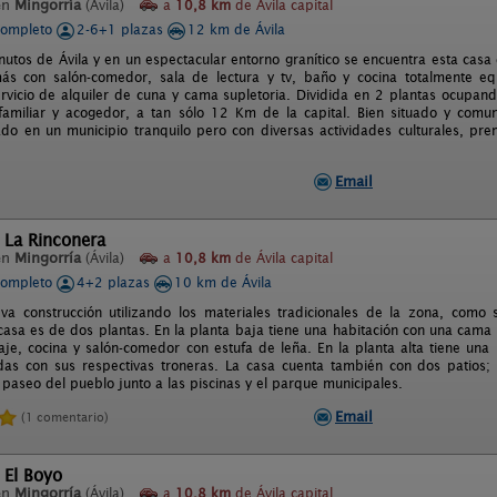
en
Mingorría
(Ávila)
a
10,8 km
de Ávila capital
completo
2-6+1 plazas
12 km de Ávila
nutos de Ávila y en un espectacular entorno granítico se encuentra esta casa 
s con salón-comedor, sala de lectura y tv, baño y cocina totalmente equ
rvicio de alquiler de cuna y cama supletoria. Dividida en 2 plantas ocupando 
familiar y acogedor, a tan sólo 12 Km de la capital. Bien situado y comun
ado en un municipio tranquilo pero con diversas actividades culturales, pre
Email
 La Rinconera
en
Mingorría
(Ávila)
a
10,8 km
de Ávila capital
completo
4+2 plazas
10 km de Ávila
a construcción utilizando los materiales tradicionales de la zona, como s
La casa es de dos plantas. En la planta baja tiene una habitación con una cam
je, cocina y salón-comedor con estufa de leña. En la planta alta tiene un
as con sus respectivas troneras. La casa cuenta también con dos patios;
 paseo del pueblo junto a las piscinas y el parque municipales.
Email
(1 comentario)
 El Boyo
en
Mingorría
(Ávila)
a
10,8 km
de Ávila capital