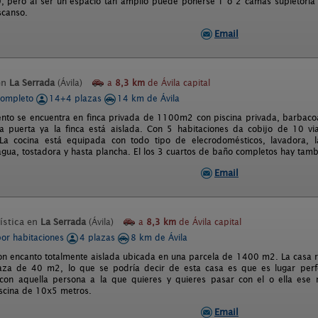
 pero al ser un espacio tan amplio puede ponerse 1 ó 2 camas supletoria t
scanso.
Email
en
La Serrada
(Ávila)
a
8,3 km
de Ávila capital
completo
14+4 plazas
14 km de Ávila
ento se encuentra en finca privada de 1100m2 con piscina privada, barbaco
la puerta ya la finca está aislada. Con 5 habitaciones da cobijo de 10 
 La cocina está equipada con todo tipo de elecrodomésticos, lavadora, lav
agua, tostadora y hasta plancha. El los 3 cuartos de baño completos hay tamb
Email
ística en
La Serrada
(Ávila)
a
8,3 km
de Ávila capital
por habitaciones
4 plazas
8 km de Ávila
on encanto totalmente aislada ubicada en una parcela de 1400 m2. La casa ru
za de 40 m2, lo que se podría decir de esta casa es que es lugar perfec
con aquella persona a la que quieres y quieres pasar con el o ella ese 
scina de 10x5 metros.
Email