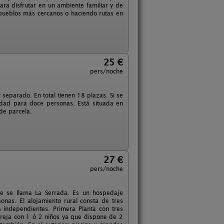
para disfrutar en un ambiente familiar y de
 pueblos más cercanos o haciendo rutas en
25 €
pers/noche
 separado. En total tienen 18 plazas. Si se
dad para doce personas. Está situada en
de parcela.
27 €
pers/noche
ue se llama La Serrada. Es un hospedaje
onas. El alojamiento rural consta de tres
s independientes. Primera Planta con tres
areja con 1 ó 2 niños ya que dispone de 2