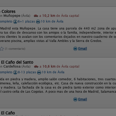
 Colores
en
Muñopepe
(Ávila)
a
10,2 km
de Ávila capital
completo
6+1 plazas
10 km de Ávila
 Madrid esta Muñopepe. La casa tiene una parcela de 440 m2 zona de apar
ra tus días de descanso con los amigos o la familia, independiente, interio
tros clientes lo avalan con los comentarios dejados en nuestro cuaderno de 
erano piscina, amplias vistas al Valla Ambles y la Sierra de Gredos.
Email
(1 comentario)
 El Caño del Santo
en
Cardeñosa
(Ávila)
a
10,6 km
de Ávila capital
completo
8-13 plazas
10 km de Ávila
ida en piedra y madera, amplio salón comedor, 6 habitaciones, tres cuartos
himenea, leña, calefacción ecológica, etc. Casa de nueva construcción en la 
y madera. La fachada de la casa es de piedra tanto exterior como interior
l castro celta de Las Cogotas. A poco mas de una hora de Madrid, Salamanca,
Email
 El Caño