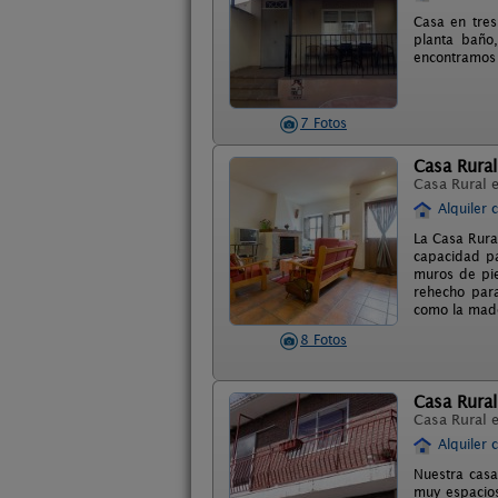
Casa en tres
planta baño,
encontramos 
7 Fotos
Casa Rura
Casa Rural 
Alquiler 
La Casa Rura
capacidad p
muros de pie
rehecho para
como la made
8 Fotos
Casa Rural
Casa Rural 
Alquiler 
Nuestra casa
muy espacios