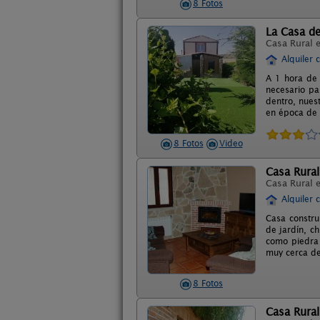
8 Fotos
La Casa de
Casa Rural 
Alquiler 
A 1 hora de
necesario pa
dentro, nues
en época de v
8 Fotos
Video
Casa Rural
Casa Rural 
Alquiler 
Casa constru
de jardín, c
como piedra 
muy cerca de
8 Fotos
Casa Rural