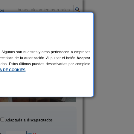
ios
-
al. Algunas son nuestras y otras pertenecen a empresas
cesitan de tu autorización. Al pulsar el botón
Aceptar
uedas. Estas últimas puedes desactivarlas por completo
CA DE COOKIES
.
Ermita de Gredos
Casa Aurora
2-8 pers.
33 €
arredonda de Gredos (Ávila)
Burgohondo (Ávila
desde
Adaptada a discapacitados