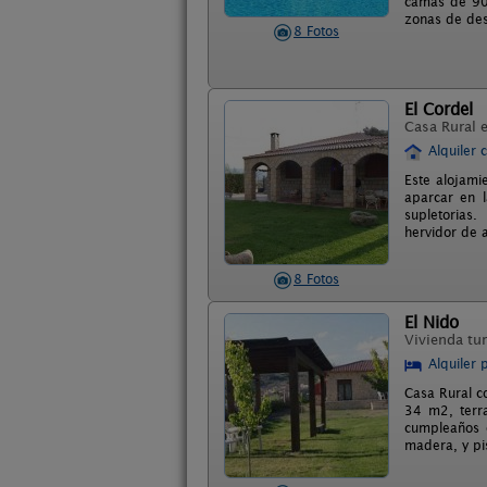
camas de 90,
zonas de de
8 Fotos
El Cordel
Casa Rural 
Alquiler 
Este alojami
aparcar en 
supletorias.
hervidor de 
8 Fotos
El Nido
Vivienda tur
Alquiler 
Casa Rural c
34 m2, terra
cumpleaños 
madera, y pi