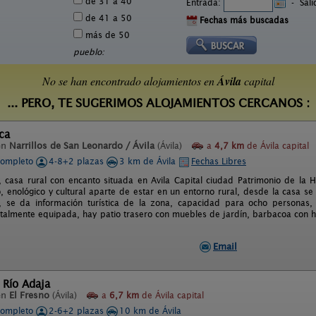
de 31 a 40
Entrada:
-
Sal
de 41 a 50
Fechas más buscadas
más de 50
pueblo:
No se han encontrado alojamientos en
Ávila
capital
... PERO, TE SUGERIMOS ALOJAMIENTOS CERCANOS :
ca
en
Narrillos de San Leonardo / Ávila
(Ávila)
a
4,7 km
de Ávila capital
completo
4-8+2 plazas
3 km de Ávila
Fechas Libres
 casa rural con encanto situada en Avila Capital ciudad Patrimonio de la 
, enológico y cultural aparte de estar en un entorno rural, desde la casa s
 se da información turística de la zona, capacidad para ocho personas, 
otalmente equipada, hay patio trasero con muebles de jardín, barbacoa con 
Email
 Río Adaja
en
El Fresno
(Ávila)
a
6,7 km
de Ávila capital
completo
2-6+2 plazas
10 km de Ávila