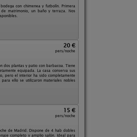
 bodega con chimenea y futbolín. Primera
a de matrimonio, un baño y terraza. Nos
sponibles.
20 €
pers/noche
on dos plantas y patio con barbacoa. Tiene
etamente equipada. La casa conserva sus
no, pero el interior ha sido completamente
ara ello se utilizaron materiales nobles
15 €
pers/noche
 coche de Madrid. Dispone de 4 hab dobles
naje completo y amplio salón. Ideal para