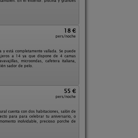
ambién. En el exterior: piscina y grandes
18 €
pers/noche
a y está completamente vallada. Se puede
viajeros a 14 ya que dispone de 4 camas
avajillas, microondas, cafetera italiana,
ién sador de pelo.
55 €
pers/noche
ral cuenta con dos habitaciones, salón de
to para para celebrar tu aniversario, o
momento inolvidable, precioso porche de