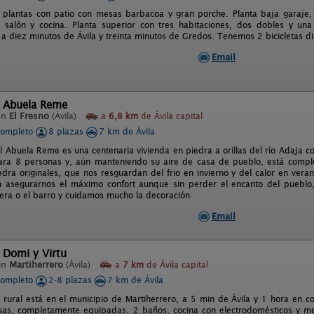
 plantas con patio con mesas barbacoa y gran porche. Planta baja garaje,
 salón y cocina. Planta superior con tres habitaciones, dos dobles y un
a diez minutos de Ávila y treinta minutos de Gredos. Tenemos 2 bicicletas di
Email
l Abuela Reme
en
El Fresno
(Ávila)
a
6,8 km
de Ávila capital
completo
8 plazas
7 km de Ávila
l Abuela Reme es una centenaria vivienda en piedra a orillas del río Adaja c
ara 8 personas y, aún manteniendo su aire de casa de pueblo, está compl
dra originales, que nos resguardan del frio en invierno y del calor en vera
 asegurarnos el máximo confort aunque sin perder el encanto del pueblo, p
ra o el barro y cuidamos mucho la decoración
Email
 Domi y Virtu
en
Martiherrero
(Ávila)
a
7 km
de Ávila capital
completo
2-8 plazas
7 km de Ávila
 rural está en el municipio de Martiherrero, a 5 min de Ávila y 1 hora en
as, completamente equipadas, 2 baños, cocina con electrodomésticos y me