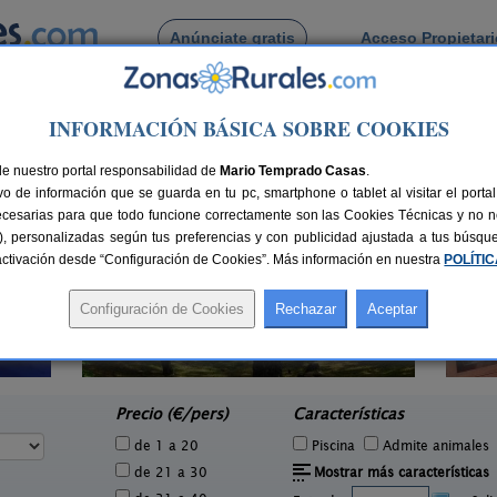
Anúnciate gratis
Acceso Propietar
Busca por pueblo
INFORMACIÓN BÁSICA SOBRE COOKIES
capital
e Ávila capital
de nuestro portal responsabilidad de
Mario Temprado Casas
.
o de información que se guarda en tu pc, smartphone o tablet al visitar el port
ecesarias para que todo funcione correctamente son las Cookies Técnicas y no ne
rias), personalizadas según tus preferencias y con publicidad ajustada a tus búsq
sactivación desde “Configuración de Cookies”. Más información en nuestra
POLÍTI
La Guarida del Oso
1 pers.
8-10+5 pers.
38 €
46 €
Candeleda (Ávila)
Nav
e
desde
Precio (€/pers)
Características
de 1 a 20
Piscina
Admite animales
de 21 a 30
Mostrar más características