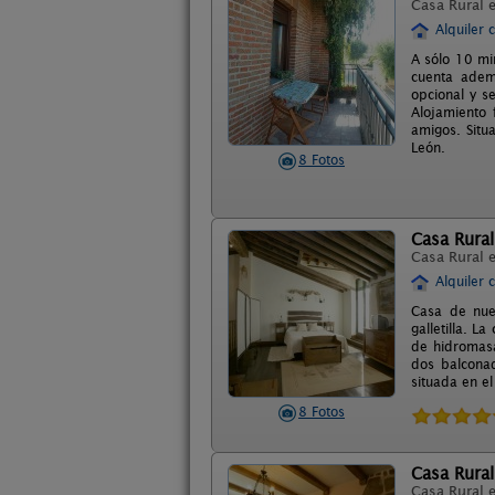
Casa Rural 
Alquiler 
A sólo 10 mi
cuenta ademá
opcional y se
Alojamiento 
amigos. Situ
León.
8 Fotos
Casa Rural
Casa Rural 
Alquiler 
Casa de nuev
galletilla. 
de hidromasa
dos balconad
situada en el
8 Fotos
Casa Rural
Casa Rural 