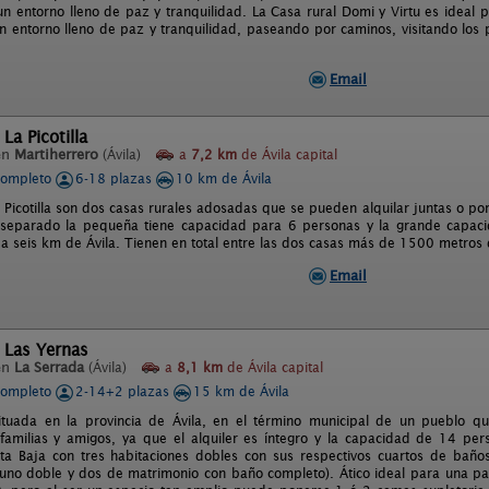
un entorno lleno de paz y tranquilidad. La Casa rural Domi y Virtu es ideal 
n entorno lleno de paz y tranquilidad, paseando por caminos, visitando los
Email
La Picotilla
en
Martiherrero
(Ávila)
a
7,2 km
de Ávila capital
completo
6-18 plazas
10 km de Ávila
 Picotilla son dos casas rurales adosadas que se pueden alquilar juntas o por
 separado la pequeña tiene capacidad para 6 personas y la grande capaci
 a seis km de Ávila. Tienen en total entre las dos casas más de 1500 metros 
Email
 Las Yernas
en
La Serrada
(Ávila)
a
8,1 km
de Ávila capital
completo
2-14+2 plazas
15 km de Ávila
ituada en la provincia de Ávila, en el término municipal de un pueblo q
familias y amigos, ya que el alquiler es íntegro y la capacidad de 14 pers
nta Baja con tres habitaciones dobles con sus respectivos cuartos de baño
(uno doble y dos de matrimonio con baño completo). Ático ideal para una p