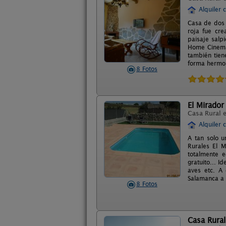
Alquiler 
Casa de dos 
roja fue cre
paisaje salp
Home Cinema,
también tien
forma hermo
8 Fotos
El Mirador
Casa Rural 
Alquiler 
A tan solo u
Rurales El 
totalmente 
gratuito... I
aves etc. A
Salamanca a
8 Fotos
Casa Rura