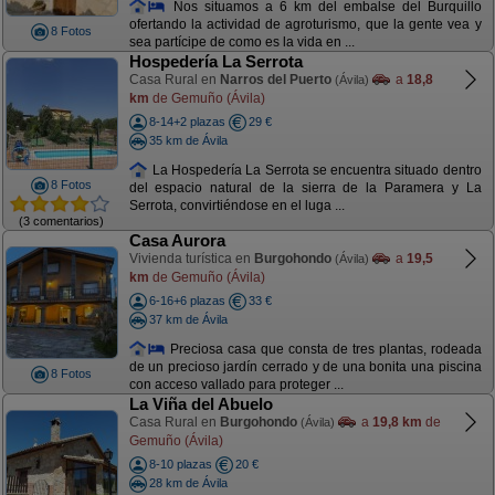
Nos situamos a 6 km del embalse del Burquillo
ofertando la actividad de agroturismo, que la gente vea y
8 Fotos
sea partícipe de como es la vida en ...
Hospedería La Serrota
Casa Rural en
Narros del Puerto
a
18,8
(Ávila)
km
de Gemuño (Ávila)
8-14+2 plazas
29 €
35 km de Ávila
La Hospedería La Serrota se encuentra situado dentro
8 Fotos
del espacio natural de la sierra de la Paramera y La
Serrota, convirtiéndose en el luga ...
(3 comentarios)
Casa Aurora
Vivienda turística en
Burgohondo
a
19,5
(Ávila)
km
de Gemuño (Ávila)
6-16+6 plazas
33 €
37 km de Ávila
Preciosa casa que consta de tres plantas, rodeada
de un precioso jardín cerrado y de una bonita una piscina
8 Fotos
con acceso vallado para proteger ...
La Viña del Abuelo
Casa Rural en
Burgohondo
a
19,8 km
de
(Ávila)
Gemuño (Ávila)
8-10 plazas
20 €
28 km de Ávila