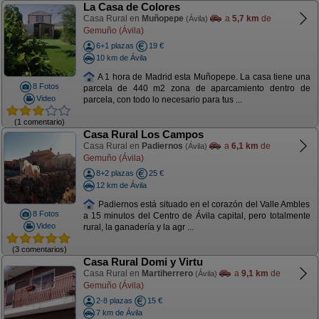
La Casa de Colores
Casa Rural en
Muñopepe
a
5,7 km
de
(Ávila)
Gemuño (Ávila)
6+1 plazas
19 €
10 km de Ávila
A 1 hora de Madrid esta Muñopepe. La casa tiene una
8 Fotos
parcela de 440 m2 zona de aparcamiento dentro de
Video
parcela, con todo lo necesario para tus ...
(1 comentario)
Casa Rural Los Campos
Casa Rural en
Padiernos
a
6,1 km
de
(Ávila)
Gemuño (Ávila)
8+2 plazas
25 €
12 km de Ávila
Padiernos está situado en el corazón del Valle Ambles
8 Fotos
a 15 minutos del Centro de Ávila capital, pero totalmente
Video
rural, la ganadería y la agr ...
(3 comentarios)
Casa Rural Domi y Virtu
Casa Rural en
Martiherrero
a
9,1 km
de
(Ávila)
Gemuño (Ávila)
2-8 plazas
15 €
7 km de Ávila