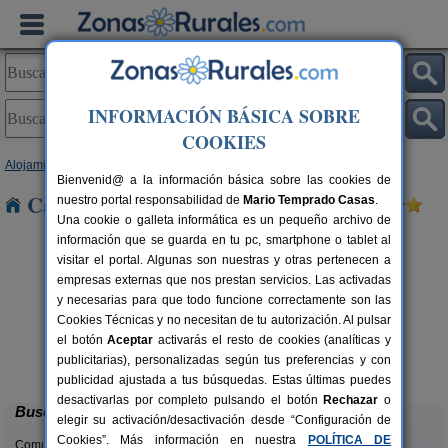
INFORMACIÓN BÁSICA SOBRE
COOKIES
Alojamientos
>
Castilla y León
>
Ávila
> Gemuño
Bienvenid@ a la información básica sobre las cookies de
Casas Rurales cerca de Gemuño
nuestro portal responsabilidad de
Mario Temprado Casas
.
Una cookie o galleta informática es un pequeño archivo de
información que se guarda en tu pc, smartphone o tablet al
visitar el portal. Algunas son nuestras y otras pertenecen a
empresas externas que nos prestan servicios. Las activadas
y necesarias para que todo funcione correctamente son las
Cookies Técnicas y no necesitan de tu autorización. Al pulsar
el botón
Aceptar
activarás el resto de cookies (analíticas y
Casa Rural El Rincón de Gredos
rs.
6-16+1 pers.
publicitarias), personalizadas según tus preferencias y con
 €
38 €
Navaluenga (Ávila)
desde
publicidad ajustada a tus búsquedas. Estas últimas puedes
desactivarlas por completo pulsando el botón
Rechazar
o
Buscar
elegir su activación/desactivación desde “Configuración de
Cookies”. Más información en nuestra
POLÍTICA DE
Comunidades: