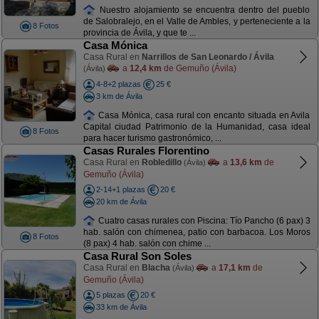
Nuestro alojamiento se encuentra dentro del pueblo
de Salobralejo, en el Valle de Ambles, y perteneciente a la
8 Fotos
provincia de Ávila, y que te ...
Casa Mónica
Casa Rural en
Narrillos de San Leonardo / Ávila
a
12,4 km
de Gemuño (Ávila)
(Ávila)
4-8+2 plazas
25 €
3 km de Ávila
Casa Mónica, casa rural con encanto situada en Avila
Capital ciudad Patrimonio de la Humanidad, casa ideal
8 Fotos
para hacer turismo gastronómico, ...
Casas Rurales Florentino
Casa Rural en
Robledillo
a
13,6 km
de
(Ávila)
Gemuño (Ávila)
2-14+1 plazas
20 €
20 km de Ávila
Cuatro casas rurales con Piscina: Tío Pancho (6 pax) 3
hab. salón con chimenea, patio con barbacoa. Los Moros
8 Fotos
(8 pax) 4 hab. salón con chime ...
Casa Rural Son Soles
Casa Rural en
Blacha
a
17,1 km
de
(Ávila)
Gemuño (Ávila)
5 plazas
20 €
33 km de Ávila