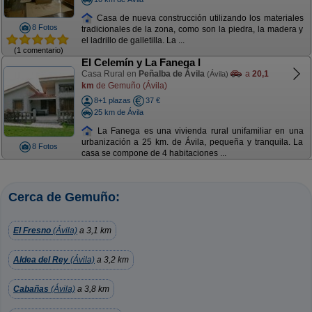
Casa de nueva construcción utilizando los materiales
8 Fotos
tradicionales de la zona, como son la piedra, la madera y
el ladrillo de galletilla. La ...
(1 comentario)
El Celemín y La Fanega I
Casa Rural en
Peñalba de Ávila
a
20,1
(Ávila)
km
de Gemuño (Ávila)
8+1 plazas
37 €
25 km de Ávila
La Fanega es una vivienda rural unifamiliar en una
urbanización a 25 km. de Ávila, pequeña y tranquila. La
8 Fotos
casa se compone de 4 habitaciones ...
Cerca de Gemuño:
El Fresno
(Ávila)
a 3,1 km
Aldea del Rey
(Ávila)
a 3,2 km
Cabañas
(Ávila)
a 3,8 km