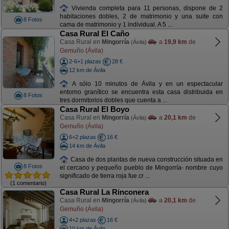
Vivienda completa para 11 personas, dispone de 2
habitaciones dobles, 2 de matrimonio y una suite con
8 Fotos
cama de matrimonio y 1 individual. A 5 ...
Casa Rural El Caño
Casa Rural en
Mingorría
a
19,9 km
de
(Ávila)
Gemuño (Ávila)
2-6+1 plazas
28 €
12 km de Ávila
A sólo 10 minutos de Ávila y en un espectacular
entorno granítico se encuentra esta casa distribuida en
8 Fotos
tres dormitorios dobles que cuenta a ...
Casa Rural El Boyo
Casa Rural en
Mingorría
a
20,1 km
de
(Ávila)
Gemuño (Ávila)
6+2 plazas
16 €
14 km de Ávila
Casa de dos plantas de nueva construcción situada en
8 Fotos
el cercano y pequeño pueblo de Mingorría- nombre cuyo
significado de tierra roja fue cr ...
(1 comentario)
Casa Rural La Rinconera
Casa Rural en
Mingorría
a
20,1 km
de
(Ávila)
Gemuño (Ávila)
4+2 plazas
16 €
10 km de Ávila