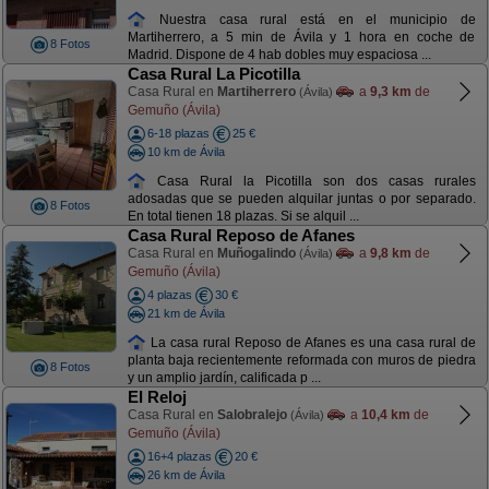
Nuestra casa rural está en el municipio de
Martiherrero, a 5 min de Ávila y 1 hora en coche de
8 Fotos
Madrid. Dispone de 4 hab dobles muy espaciosa ...
Casa Rural La Picotilla
Casa Rural en
Martiherrero
a
9,3 km
de
(Ávila)
Gemuño (Ávila)
6-18 plazas
25 €
10 km de Ávila
Casa Rural la Picotilla son dos casas rurales
adosadas que se pueden alquilar juntas o por separado.
8 Fotos
En total tienen 18 plazas. Si se alquil ...
Casa Rural Reposo de Afanes
Casa Rural en
Muñogalindo
a
9,8 km
de
(Ávila)
Gemuño (Ávila)
4 plazas
30 €
21 km de Ávila
La casa rural Reposo de Afanes es una casa rural de
planta baja recientemente reformada con muros de piedra
8 Fotos
y un amplio jardín, calificada p ...
El Reloj
Casa Rural en
Salobralejo
a
10,4 km
de
(Ávila)
Gemuño (Ávila)
16+4 plazas
20 €
26 km de Ávila