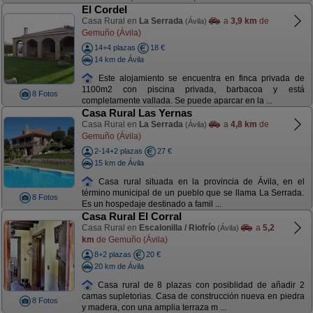
El Cordel
Casa Rural en
La Serrada
a
3,9 km
de
(Ávila)
Gemuño (Ávila)
14+4 plazas
18 €
14 km de Ávila
Este alojamiento se encuentra en finca privada de
1100m2 con piscina privada, barbacoa y está
8 Fotos
completamente vallada. Se puede aparcar en la ...
Casa Rural Las Yernas
Casa Rural en
La Serrada
a
4,8 km
de
(Ávila)
Gemuño (Ávila)
2-14+2 plazas
27 €
15 km de Ávila
Casa rural situada en la provincia de Ávila, en el
término municipal de un pueblo que se llama La Serrada.
8 Fotos
Es un hospedaje destinado a famil ...
Casa Rural El Corral
Casa Rural en
Escalonilla / Riofrío
a
5,2
(Ávila)
km
de Gemuño (Ávila)
8+2 plazas
20 €
20 km de Ávila
Casa rural de 8 plazas con posiblidad de añadir 2
camas supletorias. Casa de construcción nueva en piedra
8 Fotos
y madera, con una amplia terraza m ...