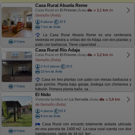
Casa Rural Abuela Reme
Casa Rural en
El Fresno
a
3,1 km
de
(Ávila)
Gemuño (Ávila)
8 plazas
20 €
7 km de Ávila
La Casa Rural Abuela Reme es una centenaria
vivienda en piedra a orillas del río Adaja con dos plantas y
8 Fotos
patio con barbacoa. Tiene capacidad ...
Casa Rural Río Adaja
Casa Rural en
El Fresno
a
3,2 km
de
(Ávila)
Gemuño (Ávila)
2-6+2 plazas
25 €
10 km de Ávila
Casa en tres plantas con patio con mesas barbacoa y
gran porche. Planta baja garaje, bodega con chimenea y
7 Fotos
futbolín. Primera planta baño, sa ...
El Nido
Vivienda turística en
La Serrada
a
3,8 km
(Ávila)
de Gemuño (Ávila)
4 plazas
55 €
8 km de Ávila
Casa Rural con encanto totalmente aislada ubicada
en una parcela de 1400 m2. La casa rural cuenta con dos
8 Fotos
habitaciones, salón de 34 m2, terr ...