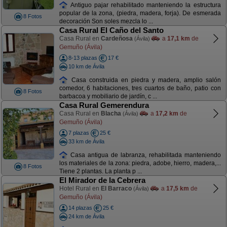
Antiguo pajar rehabilitado manteniendo la estructura
popular de la zona, (piedra, madera, forja). De esmerada
8 Fotos
decoración Son soles mezcla lo ...
Casa Rural El Caño del Santo
Casa Rural en
Cardeñosa
a
17,1 km
de
(Ávila)
Gemuño (Ávila)
8-13 plazas
17 €
10 km de Ávila
Casa construida en piedra y madera, amplio salón
comedor, 6 habitaciones, tres cuartos de baño, patio con
8 Fotos
barbacoa y mobiliario de jardín, c ...
Casa Rural Gemerendura
Casa Rural en
Blacha
a
17,2 km
de
(Ávila)
Gemuño (Ávila)
7 plazas
25 €
33 km de Ávila
Casa antigua de labranza, rehabilitada manteniendo
los materiales de la zona: piedra, adobe, hierro, madera,...
8 Fotos
Tiene 2 plantas. La planta p ...
El Mirador de la Cebrera
Hotel Rural en
El Barraco
a
17,5 km
de
(Ávila)
Gemuño (Ávila)
14 plazas
25 €
24 km de Ávila