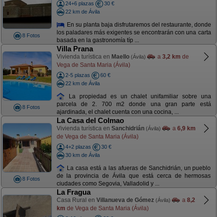
24+6 plazas
30 €
22 km de Ávila
En su planta baja disfrutaremos del restaurante, donde
los paladares más exigentes se encontrarán con una carta
8 Fotos
basada en la gastronomía típ ...
Villa Prana
Vivienda turística en
Maello
a
3,2 km
de
(Ávila)
Vega de Santa Maria (Ávila)
2-5 plazas
60 €
22 km de Ávila
La propiedad es un chalet unifamiliar sobre una
parcela de 2. 700 m2 donde una gran parte está
8 Fotos
ajardinada, el chalet cuenta con una cocina, ...
La Casa del Colmao
Vivienda turística en
Sanchidrián
a
6,9 km
(Ávila)
de Vega de Santa Maria (Ávila)
4+2 plazas
30 €
30 km de Ávila
La casa está a las afueras de Sanchidrián, un pueblo
de la provincia de Ávila que está cerca de hermosas
8 Fotos
ciudades como Segovia, Valladolid y ...
La Fragua
Casa Rural en
Villanueva de Gómez
a
8,2
(Ávila)
km
de Vega de Santa Maria (Ávila)