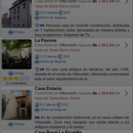
Casa Rural en
Villacastín
a
20,1 km
de
(Segovia)
Vega de Santa Maria (Ávila)
21+2 plazas
20 €
30 km de Segovia
Preciosa casa de reciente construcción, distribuida
en 7 habitaciones, todas decoradas de manera distinta y
8 Fotos
muy acogedoras. Disponen de TV, ...
La Pavona
Casa Rural en
Villacastin
a
20,2 km
de
(Segovia)
Vega de Santa Maria (Ávila)
2-12 plazas
28 €
28 km de Segovia
Es una casa antigua de labranza, del año 1786,
8 Fotos
situada en el centro de Villacastin, reformada conservando
todo el valor arquitectónico de la ...
(1 comentario)
Casa Estacio
Casa Rural en
Villacastín
a
20,4 km
de
(Segovia)
Vega de Santa Maria (Ávila)
8+2 plazas
15 €
38 km de Segovia
Es de construcción tradicional, en el casco urbano de
Villacastín. Zona muy tranquila con salida directa a los
8 Fotos
antiguos lavaderos y al campo ...
Casa Rural La Picotilla