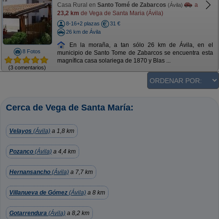
Casa Rural en
Santo Tomé de Zabarcos
a
(Ávila)
23,2 km
de Vega de Santa Maria (Ávila)
8-16+2 plazas
31 €
26 km de Ávila
En la moraña, a tan sólo 26 km de Ávila, en el
8 Fotos
municipio de Santo Tome de Zabarcos se encuentra esta
magnífica casa solariega de 1870 y Blas ...
(3 comentarios)
Cerca de Vega de Santa María:
Velayos
(Ávila)
a 1,8 km
Pozanco
(Ávila)
a 4,4 km
Hernansancho
(Ávila)
a 7,7 km
Villanueva de Gómez
(Ávila)
a 8 km
Gotarrendura
(Ávila)
a 8,2 km