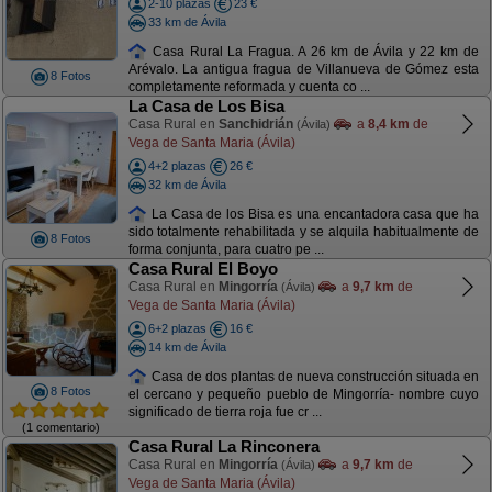
2-10 plazas
23 €
33 km de Ávila
Casa Rural La Fragua. A 26 km de Ávila y 22 km de
Arévalo. La antigua fragua de Villanueva de Gómez esta
8 Fotos
completamente reformada y cuenta co ...
La Casa de Los Bisa
Casa Rural en
Sanchidrián
a
8,4 km
de
(Ávila)
Vega de Santa Maria (Ávila)
4+2 plazas
26 €
32 km de Ávila
La Casa de los Bisa es una encantadora casa que ha
sido totalmente rehabilitada y se alquila habitualmente de
8 Fotos
forma conjunta, para cuatro pe ...
Casa Rural El Boyo
Casa Rural en
Mingorría
a
9,7 km
de
(Ávila)
Vega de Santa Maria (Ávila)
6+2 plazas
16 €
14 km de Ávila
Casa de dos plantas de nueva construcción situada en
8 Fotos
el cercano y pequeño pueblo de Mingorría- nombre cuyo
significado de tierra roja fue cr ...
(1 comentario)
Casa Rural La Rinconera
Casa Rural en
Mingorría
a
9,7 km
de
(Ávila)
Vega de Santa Maria (Ávila)