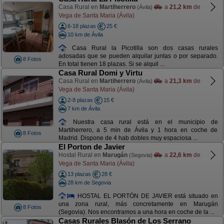
Casa Rural en
Martiherrero
a
21,2 km
de
(Ávila)
Vega de Santa Maria (Ávila)
6-18 plazas
25 €
10 km de Ávila
Casa Rural la Picotilla son dos casas rurales
adosadas que se pueden alquilar juntas o por separado.
8 Fotos
En total tienen 18 plazas. Si se alquil ...
Casa Rural Domi y Virtu
Casa Rural en
Martiherrero
a
21,3 km
de
(Ávila)
Vega de Santa Maria (Ávila)
2-8 plazas
15 €
7 km de Ávila
Nuestra casa rural está en el municipio de
Martiherrero, a 5 min de Ávila y 1 hora en coche de
8 Fotos
Madrid. Dispone de 4 hab dobles muy espaciosa ...
El Porton de Javier
Hostal Rural en
Marugán
a
22,6 km
de
(Segovia)
Vega de Santa Maria (Ávila)
13 plazas
28 €
28 km de Segovia
HOSTAL EL PORTÓN DE JAVIER está situado en
una zona rural, más concretamente en Marugán
8 Fotos
(Segovia). Nos encontramos a una hora en coche de la ...
Casas Rurales Blasón de Los Serrano