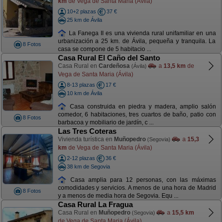
km
de Vega de Santa Maria (Ávila)
10+2 plazas
37 €
25 km de Ávila
La Fanega II es una vivienda rural unifamiliar en una
urbanización a 25 km. de Ávila, pequeña y tranquila. La
8 Fotos
casa se compone de 5 habitacio ...
Casa Rural El Caño del Santo
Casa Rural en
Cardeñosa
a
13,5 km
de
(Ávila)
Vega de Santa Maria (Ávila)
8-13 plazas
17 €
10 km de Ávila
Casa construida en piedra y madera, amplio salón
comedor, 6 habitaciones, tres cuartos de baño, patio con
8 Fotos
barbacoa y mobiliario de jardín, c ...
Las Tres Coteras
Vivienda turística en
Muñopedro
a
15,3
(Segovia)
km
de Vega de Santa Maria (Ávila)
2-12 plazas
36 €
38 km de Segovia
Casa amplia para 12 personas, con las máximas
comodidades y servicios. A menos de una hora de Madrid
8 Fotos
y a menos de media hora de Segovia. Equ ...
Casa Rural La Fragua
Casa Rural en
Muñopedro
a
15,5 km
(Segovia)
de Vega de Santa Maria (Ávila)