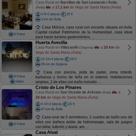
Casa Rural en
Narrillos de San Leonardo / Ávila
a
17,1 km
de Vega de Santa Maria (Ávila)
(Ávila)
4-8+2 plazas
25 €
3 km de Ávila
Casa Mónica, casa rural con encanto situada en Avila
Capital ciudad Patrimonio de la Humanidad, casa ideal
8 Fotos
para hacer turismo gastronómico, ...
Huerta Avecilla
Casa Rural en
Villacastín
a
20 km
de
(Segovia)
Vega de Santa Maria (Ávila)
10-15+4 plazas
29 €
35 km de Segovia
Casa con piscina, pista de padel, zona infantil,
8 Fotos
barbacoa y horno de leña en el exterior. Habitaciones
Video
amplias, 2 de ellas con baño incluido ...
Cristo de Los Pinares
Casa Rural en
San Vicente de Arévalo
a
(Ávila)
20 km
de Vega de Santa Maria (Ávila)
4-10+2 plazas
25 €
47 km de Ávila
Casa rural de 5 dormitorios, 3 cuartos de baño uno de
ellos con bañera doble de hidromasaje, sala de juegos
8 Fotos
con billar, futbolín y diana. am ...
Casa Alval