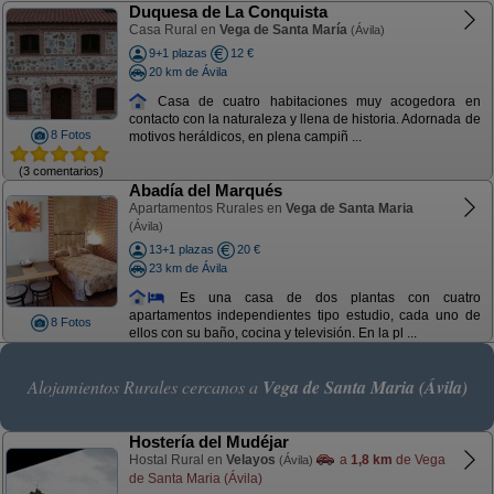
Duquesa de La Conquista
Casa Rural en
Vega de Santa María
(Ávila)
9+1 plazas
12 €
20 km de Ávila
Casa de cuatro habitaciones muy acogedora en
contacto con la naturaleza y llena de historia. Adornada de
8 Fotos
motivos heráldicos, en plena campiñ ...
(3 comentarios)
Abadía del Marqués
Apartamentos Rurales en
Vega de Santa Maria
(Ávila)
13+1 plazas
20 €
23 km de Ávila
Es una casa de dos plantas con cuatro
apartamentos independientes tipo estudio, cada uno de
8 Fotos
ellos con su baño, cocina y televisión. En la pl ...
Alojamientos Rurales cercanos a
Vega de Santa Maria (Ávila)
Hostería del Mudéjar
Hostal Rural en
Velayos
a
1,8 km
de Vega
(Ávila)
de Santa Maria (Ávila)