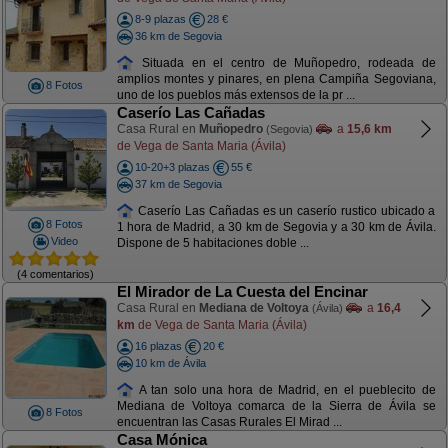
8-9 plazas
28 €
36 km de Segovia
Situada en el centro de Muñopedro, rodeada de
amplios montes y pinares, en plena Campiña Segoviana,
8 Fotos
uno de los pueblos más extensos de la pr ...
Caserío Las Cañadas
Casa Rural en
Muñopedro
a
15,6 km
(Segovia)
de Vega de Santa Maria (Ávila)
10-20+3 plazas
55 €
37 km de Segovia
Caserío Las Cañadas es un caserío rustico ubicado a
8 Fotos
1 hora de Madrid, a 30 km de Segovia y a 30 km de Ávila.
Video
Dispone de 5 habitaciones doble ...
(4 comentarios)
El Mirador de La Cuesta del Encinar
Casa Rural en
Mediana de Voltoya
a
16,4
(Ávila)
km
de Vega de Santa Maria (Ávila)
16 plazas
20 €
10 km de Ávila
A tan solo una hora de Madrid, en el pueblecito de
Mediana de Voltoya comarca de la Sierra de Ávila se
8 Fotos
encuentran las Casas Rurales El Mirad ...
Casa Mónica