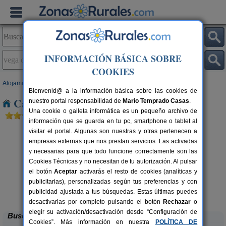
INFORMACIÓN BÁSICA SOBRE
COOKIES
Alojamientos
>
Castilla y León
>
Ávila
> Vega de Santa Maria
Bienvenid@ a la información básica sobre las cookies de
Casas Rurales en Vega de Santa Maria
nuestro portal responsabilidad de
Mario Temprado Casas
.
Una cookie o galleta informática es un pequeño archivo de
información que se guarda en tu pc, smartphone o tablet al
visitar el portal. Algunas son nuestras y otras pertenecen a
empresas externas que nos prestan servicios. Las activadas
y necesarias para que todo funcione correctamente son las
Cookies Técnicas y no necesitan de tu autorización. Al pulsar
el botón
Aceptar
activarás el resto de cookies (analíticas y
publicitarias), personalizadas según tus preferencias y con
La Guarida del Oso
rs.
8-10+5 pers.
 €
46 €
publicidad ajustada a tus búsquedas. Estas últimas puedes
Candeleda (Ávila)
desde
desactivarlas por completo pulsando el botón
Rechazar
o
elegir su activación/desactivación desde “Configuración de
Buscar
Cookies”. Más información en nuestra
POLÍTICA DE