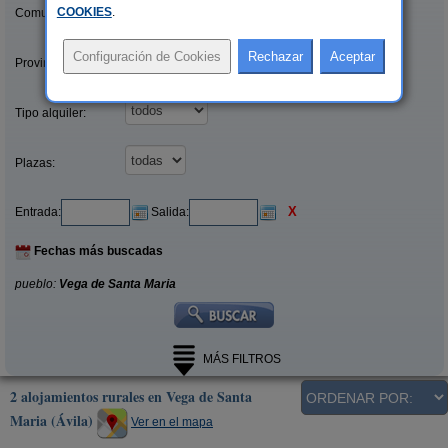
COOKIES
.
Comunidades:
Provincias/Islas:
Tipo alquiler:
Plazas:
X
Entrada:
Salida:
Fechas más buscadas
pueblo:
Vega de Santa Maria
MÁS FILTROS
2 alojamientos rurales en Vega de Santa
Maria (Ávila)
Ver en el mapa