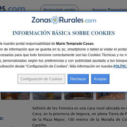
Anúnciate gratis
Acceso Propietar
Busca por pueblo
INFORMACIÓN BÁSICA SOBRE COOKIES
oca
> Señorío de Los Fonseca
de nuestro portal responsabilidad de
Mario Temprado Casas
.
o de información que se guarda en tu pc, smartphone o tablet al visitar el port
ecesarias para que todo funcione correctamente son las Cookies Técnicas y no ne
rias), personalizadas según tus preferencias y con publicidad ajustada a tus búsq
52 km de Segovia
Compartir:
sactivación desde “Configuración de Cookies”. Más información en nuestra
POLÍTI
Señorío de los Fonseca es una casa rural ubicada en e
Coca, en la provincia de Segovia, en plena Tierra de 
o:
de la Plaza Mayor, 100 metros de la Muralla de C
Castillo.