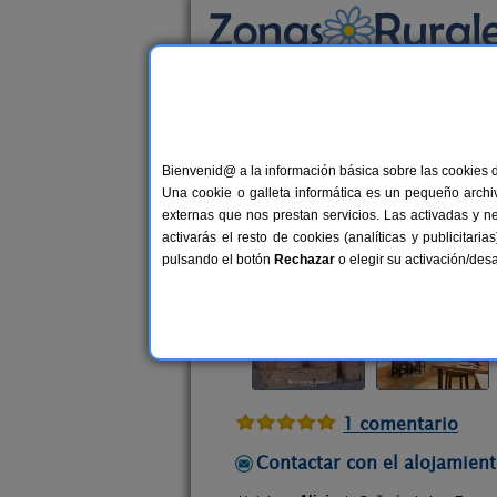
Busca por alojamiento
Alojamientos
>
Castilla y León
>
Segovia
>
C
Bienvenid@ a la información básica sobre las cookies 
Señorío de Los Fonseca
Una cookie o galleta informática es un pequeño archiv
Casa Rural en Coca (Segovia)
externas que nos prestan servicios. Las activadas y n
activarás el resto de cookies (analíticas y publicita
Alquiler completo
10-12 plazas
pulsando el botón
Rechazar
o elegir su activación/de
1 comentario
Contactar con el alojamient