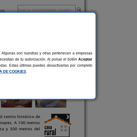
ios
-
al. Algunas son nuestras y otras pertenecen a empresas
cesitan de tu autorización. Al pulsar el botón
Aceptar
uedas. Estas últimas puedes desactivarlas por completo
CA DE COOKIES
.
l centro histórico de
Pinares. A 100 metros
oca y 300 metros del