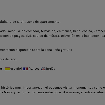
.
obiliario de jardín, zona de aparcamiento.
ado, salón, salón-comedor, televisión, chimenea, baño, cocina, vitrocerá
ección de juegos, dvd, equipo de música, televisión en la habitación, ba
entación disponible sobre la zona, leña gratuita.
o asfaltado.
os:
español
francés
inglés
histórico muy importante, en él podemos visitar monumentos como el C
ª la Mayor y las ruinas romanas entre otros. Así mismo, el entorno ofrec