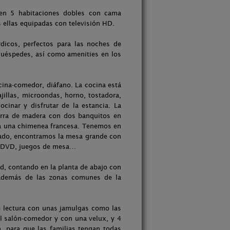
 en 5 habitaciones dobles con cama
 ellas equipadas con televisión HD.
dicos, perfectos para las noches de
 huéspedes, así como amenities en los
cina-comedor, diáfano. La cocina está
ajillas, microondas, horno, tostadora,
cinar y disfrutar de la estancia. La
arra de madera con dos banquitos en
o a una chimenea francesa. Tenemos en
 lado, encontramos la mesa grande con
ón, DVD, juegos de mesa…
d, contando en la planta de abajo con
 además de las zonas comunes de la
de lectura con unas jamulgas como las
al salón-comedor y con una velux, y 4
a, para que las familias tengan todas