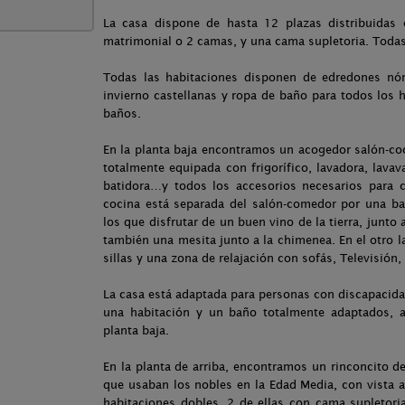
La casa dispone de hasta 12 plazas distribuidas
matrimonial o 2 camas, y una cama supletoria. Todas
Todas las habitaciones disponen de edredones nór
invierno castellanas y ropa de baño para todos los
baños.
En la planta baja encontramos un acogedor salón-co
totalmente equipada con frigorífico, lavadora, lavav
batidora…y todos los accesorios necesarios para co
cocina está separada del salón-comedor por una b
los que disfrutar de un buen vino de la tierra, junt
también una mesita junto a la chimenea. En el otro
sillas y una zona de relajación con sofás, Televisi
La casa está adaptada para personas con discapacida
una habitación y un baño totalmente adaptados,
planta baja.
En la planta de arriba, encontramos un rinconcito 
que usaban los nobles en la Edad Media, con vista 
habitaciones dobles, 2 de ellas con cama supletori