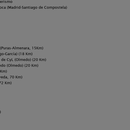
derismo
Coca (Madrid-Santiago de Compostela)
s (Puras-Almenara, 15Km)
go-García) (18 Km)
r de CyL (Olmedo) (20 Km)
medo (Olmedo) (20 Km)
 Km)
lveda, 70 Km)
 72 Km)
)