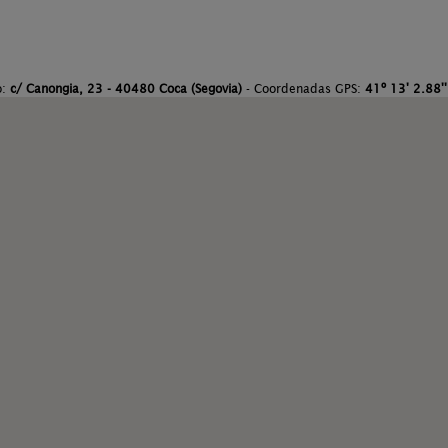
o:
c/ Canongia, 23 - 40480 Coca (Segovia)
- Coordenadas GPS:
41º 13' 2.88''