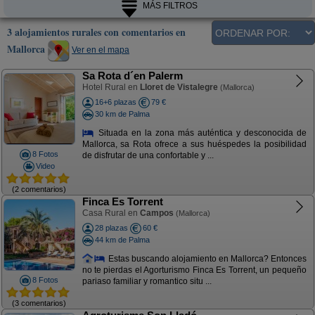
MÁS FILTROS
3 alojamientos rurales con comentarios en
Mallorca
Ver en el mapa
Sa Rota d´en Palerm
Hotel Rural en
Lloret de Vistalegre
(Mallorca)
16+6 plazas
79 €
30 km de Palma
Situada en la zona más auténtica y desconocida de
Mallorca, sa Rota ofrece a sus huéspedes la posibilidad
8 Fotos
de disfrutar de una confortable y ...
Video
(2 comentarios)
Finca Es Torrent
Casa Rural en
Campos
(Mallorca)
28 plazas
60 €
44 km de Palma
Estas buscando alojamiento en Mallorca? Entonces
no te pierdas el Agorturismo Finca Es Torrent, un pequeño
8 Fotos
pariaso familiar y romantico situ ...
(3 comentarios)