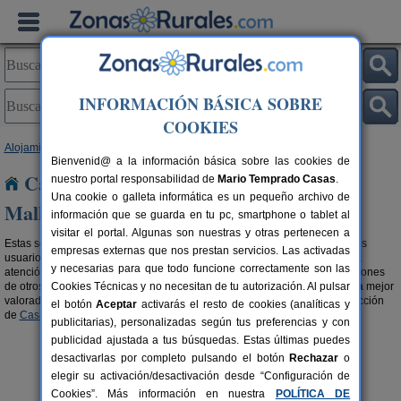
INFORMACIÓN BÁSICA SOBRE
COOKIES
Alojamientos
>
Casas recomendadas por viajeros
>
Baleares
> Mallorca
Bienvenid@ a la información básica sobre las cookies de
Casas recomendadas por viajeros en
nuestro portal responsabilidad de
Mario Temprado Casas
.
Una cookie o galleta informática es un pequeño archivo de
Mallorca
información que se guarda en tu pc, smartphone o tablet al
visitar el portal. Algunas son nuestras y otras pertenecen a
Estas son las casa recomendadas en turismo rural mejor valoradas por los
empresas externas que nos prestan servicios. Las activadas
usuarios. Por su ubicación, por sus servicios, por sus instalaciones, por la
y necesarias para que todo funcione correctamente son las
atención del propietario,... Si eres de los que eligen escuchando las opiniones
de otros viajeros, estos son los
Cookies Técnicas y no necesitan de tu autorización. Al pulsar
alojamientos recomendados en Mallorca
mejor
valorados. Si prefieres aprovechar grandes descuentos, visita nuestra sección
el botón
Aceptar
activarás el resto de cookies (analíticas y
de
Casas Rurales con ofertas en Mallorca
.
publicitarias), personalizadas según tus preferencias y con
publicidad ajustada a tus búsquedas. Estas últimas puedes
desactivarlas por completo pulsando el botón
Rechazar
o
elegir su activación/desactivación desde “Configuración de
Cookies”. Más información en nuestra
POLÍTICA DE