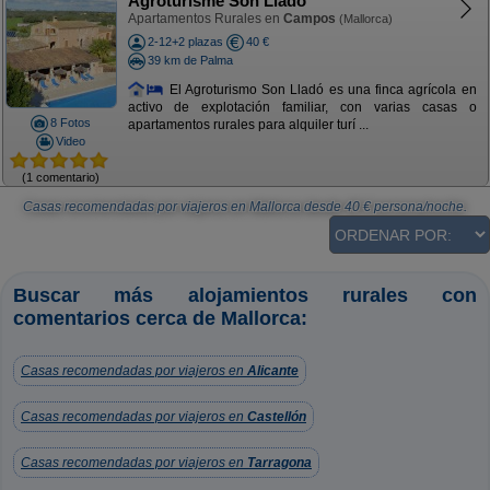
Agroturisme Son Lladó
Apartamentos Rurales en
Campos
(Mallorca)
2-12+2 plazas
40 €
39 km de Palma
El Agroturismo Son Lladó es una finca agrícola en
activo de explotación familiar, con varias casas o
8 Fotos
apartamentos rurales para alquiler turí ...
Video
(1 comentario)
Casas recomendadas por viajeros en Mallorca
desde
40
€ persona/noche.
Buscar más alojamientos rurales con
comentarios cerca de Mallorca:
Casas recomendadas por viajeros en
Alicante
Casas recomendadas por viajeros en
Castellón
Casas recomendadas por viajeros en
Tarragona