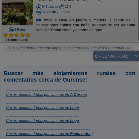
Casa Rural en
Parada Do Sil
(Ourense)
6+3 plazas
27 €
47 km de Ourense
Antigua casa en piedra y madera. Dispone de 3
habitaciones dobles con baño, además de ser vivienda
8 Fotos
familiar. Tranquilidad y entorno de gran ...
(1 comentario)
Casas recomendadas por viajeros en Ourense
desde
27
€ persona/noche.
Buscar más alojamientos rurales con
comentarios cerca de Ourense:
Casas recomendadas por viajeros en
A Coruña
Casas recomendadas por viajeros en
León
Casas recomendadas por viajeros en
Lugo
Casas recomendadas por viajeros en
Pontevedra