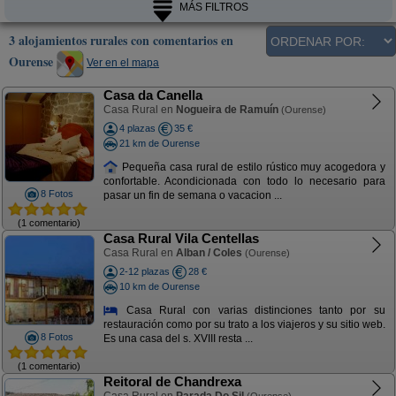
MÁS FILTROS
3 alojamientos rurales con comentarios en
Ourense
Ver en el mapa
Casa da Canella
Casa Rural en
Nogueira de Ramuín
(Ourense)
4 plazas
35 €
21 km de Ourense
Pequeña casa rural de estilo rústico muy acogedora y
confortable. Acondicionada con todo lo necesario para
8 Fotos
pasar un fin de semana o vacacion ...
(1 comentario)
Casa Rural Vila Centellas
Casa Rural en
Alban / Coles
(Ourense)
2-12 plazas
28 €
10 km de Ourense
Casa Rural con varias distinciones tanto por su
restauración como por su trato a los viajeros y su sitio web.
8 Fotos
Es una casa del s. XVIII resta ...
(1 comentario)
Reitoral de Chandrexa