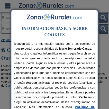
INFORMACIÓN BÁSICA SOBRE
COOKIES
Alojamientos
>
Casas recomendadas por viajeros
>
Galicia
> Ourense
Bienvenid@ a la información básica sobre las cookies de
Casas recomendadas por viajeros en
nuestro portal responsabilidad de
Mario Temprado Casas
.
Una cookie o galleta informática es un pequeño archivo de
Ourense
información que se guarda en tu pc, smartphone o tablet al
visitar el portal. Algunas son nuestras y otras pertenecen a
Estas son las casa recomendadas en turismo rural mejor valoradas por los
empresas externas que nos prestan servicios. Las activadas
usuarios. Por su ubicación, por sus servicios, por sus instalaciones, por la
y necesarias para que todo funcione correctamente son las
atención del propietario,... Si eres de los que eligen escuchando las opiniones
de otros viajeros, estos son los
Cookies Técnicas y no necesitan de tu autorización. Al pulsar
alojamientos recomendados en Ourense
mejor
valorados. Si prefieres aprovechar grandes descuentos, visita nuestra sección
el botón
Aceptar
activarás el resto de cookies (analíticas y
de
Casas Rurales con ofertas en Ourense
.
publicitarias), personalizadas según tus preferencias y con
publicidad ajustada a tus búsquedas. Estas últimas puedes
desactivarlas por completo pulsando el botón
Rechazar
o
elegir su activación/desactivación desde “Configuración de
Cookies”. Más información en nuestra
POLÍTICA DE