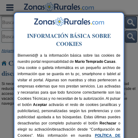
INFORMACIÓN BÁSICA SOBRE
COOKIES
Alojamientos
>
Casas rurales adaptadas
> Baleares
Bienvenid@ a la información básica sobre las cookies de
Casas rurales adaptadas para
nuestro portal responsabilidad de
Mario Temprado Casas
.
Una cookie o galleta informática es un pequeño archivo de
discapacitados en Baleares
información que se guarda en tu pc, smartphone o tablet al
visitar el portal. Algunas son nuestras y otras pertenecen a
Si necesitas una casa rural en Baleares adaptada a personas con movilidad
empresas externas que nos prestan servicios. Las activadas
reducida, aquí las puedes encontrar.
Alojamientos rurales accesibles
desde el
y necesarias para que todo funcione correctamente son las
acceso, baños habilitados, cómodas camas,... todos nos merecemos unas
vacaciones rurales como toca. No desconectes de la red en tu viaje y sigue
Cookies Técnicas y no necesitan de tu autorización. Al pulsar
navegando en internet en las
casas rurales con wifi en Baleares
.
el botón
Aceptar
activarás el resto de cookies (analíticas y
publicitarias), personalizadas según tus preferencias y con
publicidad ajustada a tus búsquedas. Estas últimas puedes
desactivarlas por completo pulsando el botón
Rechazar
o
elegir su activación/desactivación desde “Configuración de
Cookies”. Más información en nuestra
POLÍTICA DE