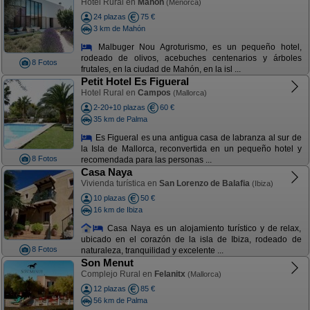
Hotel Rural en
Mahón
(Menorca)
24 plazas
75 €
3 km de Mahón
Malbuger Nou Agroturismo, es un pequeño hotel,
rodeado de olivos, acebuches centenarios y árboles
8 Fotos
frutales, en la ciudad de Mahón, en la isl ...
Petit Hotel Es Figueral
Hotel Rural en
Campos
(Mallorca)
2-20+10 plazas
60 €
35 km de Palma
Es Figueral es una antigua casa de labranza al sur de
la Isla de Mallorca, reconvertida en un pequeño hotel y
8 Fotos
recomendada para las personas ...
Casa Naya
Vivienda turística en
San Lorenzo de Balafia
(Ibiza)
10 plazas
50 €
16 km de Ibiza
Casa Naya es un alojamiento turístico y de relax,
ubicado en el corazón de la isla de Ibiza, rodeado de
8 Fotos
naturaleza, tranquilidad y excelente ...
Son Menut
Complejo Rural en
Felanitx
(Mallorca)
12 plazas
85 €
56 km de Palma