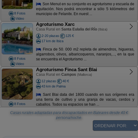
Son Menut en su conjunto es agroturismo y escuela de
equitación. Nos podrá encontrar a sólo 5 kilómetros del
8 Fotos
municipio de Felanitx. En nuest ...
Video
Agroturismo Xarc
Casa Rural en
Santa Eulalia del Río
(Ibiza)
2-20 plazas
125 €
17 km de Ibiza
Finca de 50. 000 m2 repleta de almendros, higueras,
algarrobos, olivos, albaricoqueros, naranjos,..., en la que
8 Fotos
se encuentra el Agroturismo ...
Video
Agroturismo Finca Sant Blai
Casa Rural en
Campos
(Mallorca)
12 plazas
40 €
43 km de Palma
Sant Blai data del 1800 cuando en sus orígenes era
una tierra de cultivo y una granja de vacas, cerdos y
8 Fotos
caballos. Todos su espacios se han ...
Casas rurales adaptadas para discapacitados en Baleares
desde
40
€
persona/noche.