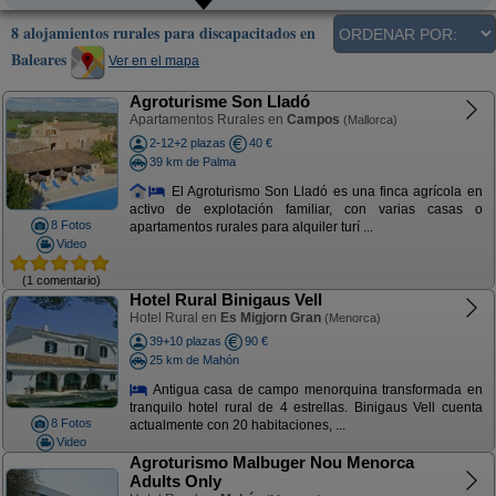
8 alojamientos rurales para discapacitados en
Baleares
Ver en el mapa
Agroturisme Son Lladó
Apartamentos Rurales en
Campos
(Mallorca)
2-12+2 plazas
40 €
39 km de Palma
El Agroturismo Son Lladó es una finca agrícola en
activo de explotación familiar, con varias casas o
8 Fotos
apartamentos rurales para alquiler turí ...
Video
(1 comentario)
Hotel Rural Binigaus Vell
Hotel Rural en
Es Migjorn Gran
(Menorca)
39+10 plazas
90 €
25 km de Mahón
Antigua casa de campo menorquina transformada en
tranquilo hotel rural de 4 estrellas. Binigaus Vell cuenta
8 Fotos
actualmente con 20 habitaciones, ...
Video
Agroturismo Malbuger Nou Menorca
Adults Only