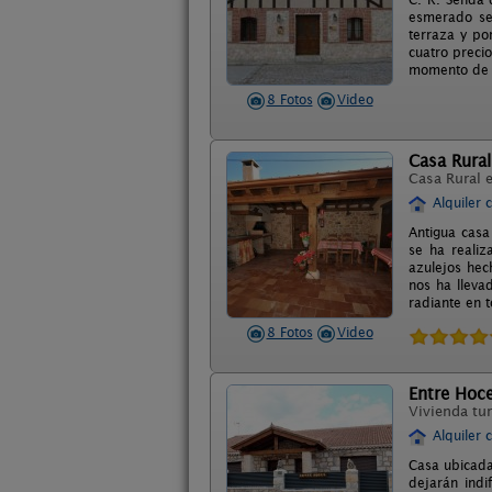
esmerado ser
terraza y po
cuatro preci
momento de s
8 Fotos
Video
Casa Rural
Casa Rural 
Alquiler 
Antigua casa
se ha realiz
azulejos hec
nos ha lleva
radiante en t
8 Fotos
Video
Entre Hoc
Vivienda tur
Alquiler 
Casa ubicada
dejarán indi