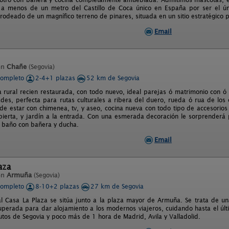
a a menos de un metro del Castillo de Coca único en España por ser el únic
rodeado de un magnífico terreno de pinares, situada en un sitio estratégico p
Email
en
Chañe
(Segovia)
completo
2-4+1 plazas
52 km de Segovia
a rural recien restaurada, con todo nuevo, ideal parejas ó matrimonio con ó
es, perfecta para rutas culturales a ribera del duero, rueda ó rua de los c
 de estar con chimenea, tv, y aseo, cocina nueva con todo tipo de accesorios
ierta, y jardín a la entrada. Con una esmerada decoración le sorprender
 baño con bañera y ducha.
Email
aza
en
Armuña
(Segovia)
completo
8-10+2 plazas
27 km de Segovia
l Casa La Plaza se sitúa junto a la plaza mayor de Armuña. Se trata de un
cuperada para dar alojamiento a los modernos viajeros, cuidando hasta el úl
utos de Segovia y poco más de 1 hora de Madrid, Avila y Valladolid.