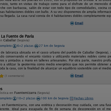
vicio, tanto en visitas de trabajo como para el disfrute de un merecido 
rche con barbacoa, salón de estar con todo tipo de comodidades, cocina c
osas habitaciones dobles con baño. A su vez disponemos de amplia información 
u llegada. La casa rural consta de 4 habitaciones dobles completamente eq
Email
 La Fuente de Pavía
en
Caballar
(Segovia)
completo
6+2 plazas
27 km de Segovia
 de labranza ubicada en el casco urbano del pueblo de Caballar (Segovia), 
ado conservando el encanto rústico y utilizando materiales nobles como p
hos y pintados a mano en talleres artesanales. Por otra parte, nuestro pro
do a utilizar la geotermia como medio energético que nos permite obtener a
oda la casa, con la finalidad de alcanzar un equilibrio sostenible con el medi
Email
(1 comentario)
es
ística en
Fuentemizarra
(Segovia)
completo
10+2 plazas
100 km de Segovia
Fechas Libres
 en Fuentemizarra, con una estética y decoración muy cuidada, con una fusió
ferente. Ideal para escapada de fin de semana de desconexión en el medi