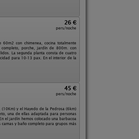
26 €
pers/noche
de 60m2 con chimenea, cocina totalmente
o completo, porche, jardín de 800m. con
lidos. La segunda planta consta de cuatro
cidad para 10-13 pax. En el interior de la
45 €
pers/noche
lla (10Km) y el Hayedo de la Pedrosa (6km)
eto, una de ellas adaptada para personas
. En el jardín hemos colocado una barbacoa
 dos camas y baño completo para grupos más