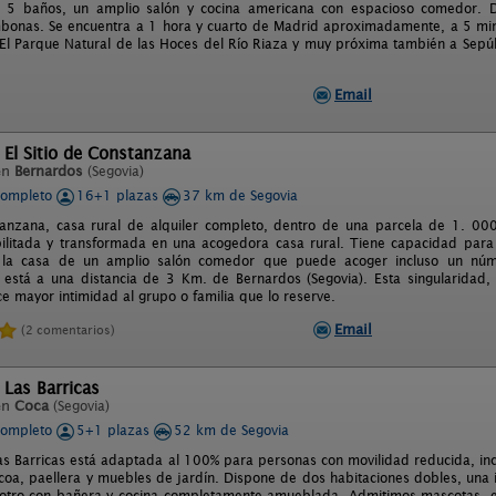
s, 5 baños, un amplio salón y cocina americana con espacioso comedor. 
mbonas. Se encuentra a 1 hora y cuarto de Madrid aproximadamente, a 5 min
 El Parque Natural de las Hoces del Río Riaza y muy próxima también a Sepúl
Email
 El Sitio de Constanzana
en
Bernardos
(Segovia)
completo
16+1 plazas
37 km de Segovia
anzana, casa rural de alquiler completo, dentro de una parcela de 1. 000
litada y transformada en una acogedora casa rural. Tiene capacidad para
 la casa de un amplio salón comedor que puede acoger incluso un núme
está a una distancia de 3 Km. de Bernardos (Segovia). Esta singularidad, 
ece mayor intimidad al grupo o familia que lo reserve.
Email
(2 comentarios)
 Las Barricas
en
Coca
(Segovia)
completo
5+1 plazas
52 km de Segovia
as Barricas está adaptada al 100% para personas con movilidad reducida, inc
oa, paellera y muebles de jardín. Dispone de dos habitaciones dobles, una i
otro con bañera y cocina completamente amueblada. Admitimos mascotas, en