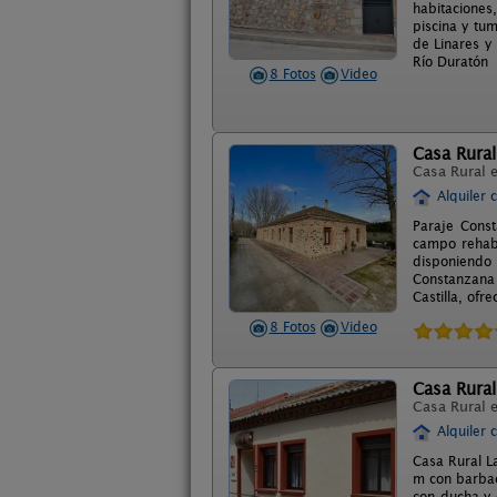
habitacione
piscina y tu
de Linares y
Río Duratón
8 Fotos
Video
Casa Rural
Casa Rural 
Alquiler 
Paraje Const
campo rehabi
disponiendo
Constanzana 
Castilla, ofr
8 Fotos
Video
Casa Rural
Casa Rural 
Alquiler 
Casa Rural L
m con barbac
con ducha y 