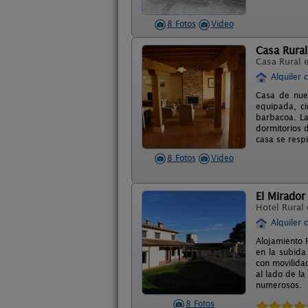
8 Fotos
Video
Casa Rural
Casa Rural 
Alquiler 
Casa de nue
equipada, c
barbacoa. La
dormitorios 
casa se respi
8 Fotos
Video
El Mirador
Hotel Rural
Alquiler 
Alojamiento 
en la subida
con movilida
al lado de l
numerosos.
8 Fotos