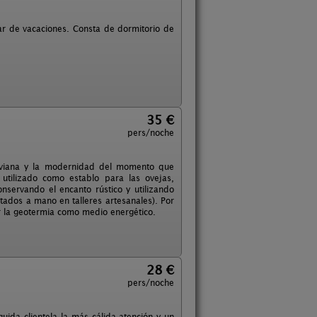
gar de vacaciones. Consta de dormitorio de
35 €
pers/noche
goviana y la modernidad del momento que
utilizado como establo para las ovejas,
nservando el encanto rústico y utilizando
tados a mano en talleres artesanales). Por
ar la geotermia como medio energético.
28 €
pers/noche
uida clientela la más cálida atención y un