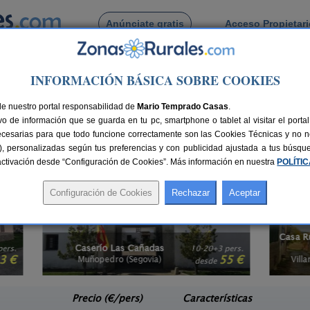
Anúnciate gratis
Acceso Propietar
Busca por pueblo
INFORMACIÓN BÁSICA SOBRE COOKIES
stilla y León
> Segovia
das para discapacitados en Segovia
de nuestro portal responsabilidad de
Mario Temprado Casas
.
o de información que se guarda en tu pc, smartphone o tablet al visitar el port
a adaptada a personas con movilidad reducida, aquí las puedes encontrar.
Alo
ecesarias para que todo funcione correctamente son las Cookies Técnicas y no ne
mas,... todos nos merecemos unas vacaciones rurales como toca. No desconect
rias), personalizadas según tus preferencias y con publicidad ajustada a tus búsq
ales con wifi en Segovia
.
sactivación desde “Configuración de Cookies”. Más información en nuestra
POLÍTI
Casa Rural Hoces del Duratón El
2-6 pers.
26 €
Villar
3 pers.
desde
55 €
Villar de Sobrepeña (Segovia)
e
Precio (€/pers)
Características