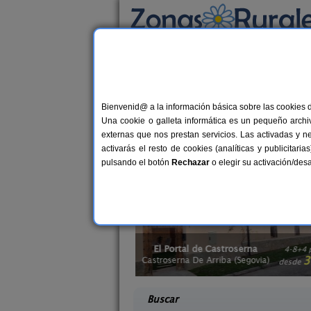
Busca por alojamiento
Alojamientos
>
Casas rurales adaptadas
>
Ca
Casas rurales adapta
Bienvenid@ a la información básica sobre las cookies 
Una cookie o galleta informática es un pequeño archiv
Si necesitas una casa rural en Segovi
externas que nos prestan servicios. Las activadas y n
acceso, baños habilitados, cómodas ca
activarás el resto de cookies (analíticas y publicita
navegando en internet en las
casas rur
pulsando el botón
Rechazar
o elegir su activación/de
stroserna
Caserío Las Cañadas
4-8+4 pers.
10-20+
33 €
iba (Segovia)
Muñopedro (Segovia)
desde
desd
Buscar