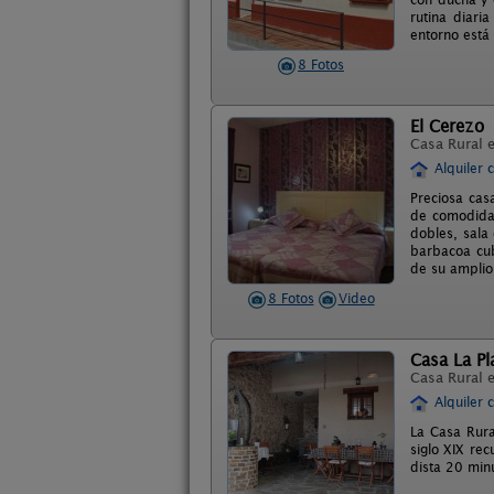
rutina diari
entorno está 
8 Fotos
El Cerezo
Casa Rural 
Alquiler 
Preciosa cas
de comodidad
dobles, sala
barbacoa cub
de su amplio
8 Fotos
Video
Casa La Pl
Casa Rural 
Alquiler 
La Casa Rura
siglo XIX re
dista 20 min