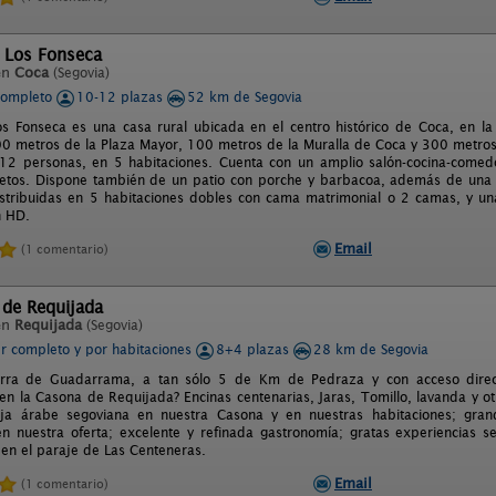
e Los Fonseca
en
Coca
(Segovia)
completo
10-12 plazas
52 km de Segovia
os Fonseca es una casa rural ubicada en el centro histórico de Coca, en la
00 metros de la Plaza Mayor, 100 metros de la Muralla de Coca y 300 metros 
 12 personas, en 5 habitaciones. Cuenta con un amplio salón-cocina-comed
tos. Dispone también de un patio con porche y barbacoa, además de una s
stribuidas en 5 habitaciones dobles con cama matrimonial o 2 camas, y un
n HD.
Email
(1 comentario)
 de Requijada
en
Requijada
(Segovia)
er completo y por habitaciones
8+4 plazas
28 km de Segovia
erra de Guadarrama, a tan sólo 5 de Km de Pedraza y con acceso dire
 en la Casona de Requijada? Encinas centenarias, Jaras, Tomillo, lavanda y o
ja árabe segoviana en nuestra Casona y en nuestras habitaciones; grande
en nuestra oferta; excelente y refinada gastronomía; gratas experiencias s
 en el paraje de Las Centeneras.
Email
(1 comentario)