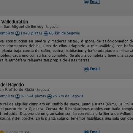
Email
 Valleduratón
en
San Miguel de Bernuy
(Segovia)
completo
10+3 plazas
66 km de Segovia
va construcción en piedra y maderas vistas, dispone de salón-comedor 
inco dormitorios dobles, (uno de ellos adaptado a minusválidos) con bañ
 planta baja consta de salón, cocina, habitación y baño adaptado a minusvá
dobles, cada uno con su baño completo. Se alquila completa y tiene una capa
ra la atmósfera relajante tan propia de éstas tierras.
Email
 del Hayedo
 en
Riofrío de Riaza
(Segovia)
completo
8-16+4 plazas
75 km de Segovia
Rural de alquiler completo en Riofrío de Riaza, junto a Riaza (6km), La Pini
 al puerto de La Quesera. Consta de 6 habitaciones dobles con baño compl
d reducida. Dispone de un gran salón común con vistas a la Sierra de Ayllón
a cocina y del porche. En la planta sótano, tenemos habilitada una sala con
Email
(1 comentario)