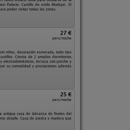
o Palacio- Castillo de estilo Mudejar. El
ara poder visitar todas las zonas.
27 €
pers/noche
 sin niños, decoración esmerada, todo tipo
astillos. Consta de 2 amplios dormitorios
 y electrodomésticos, terraza con porche y
á por su comodidad y prestaciones además
25 €
pers/noche
a antigua casa de labranza de finales del
timo detalle. Casa de piedra y madera que