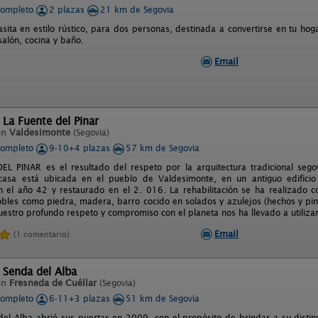
completo
2 plazas
21 km de Segovia
sita en estilo rústico, para dos personas, destinada a convertirse en tu ho
salón, cocina y baño.
Email
 La Fuente del Pinar
en
Valdesimonte
(Segovia)
completo
9-10+4 plazas
57 km de Segovia
EL PINAR es el resultado del respeto por la arquitectura tradicional se
casa está ubicada en el pueblo de Valdesimonte, en un antiguo edificio 
n el año 42 y restaurado en el 2. 016. La rehabilitación se ha realizado co
obles como piedra, madera, barro cocido en solados y azulejos (hechos y pin
nuestro profundo respeto y compromiso con el planeta nos ha llevado a utiliz
Email
(1 comentario)
 Senda del Alba
en
Fresneda de Cuéllar
(Segovia)
completo
6-11+3 plazas
51 km de Segovia
del Alba abrió sus puertas en 2009, con el propósito de brindar a su disting