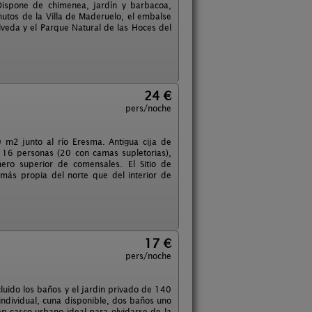
Dispone de chimenea, jardín y barbacoa,
utos de la Villa de Maderuelo, el embalse
veda y el Parque Natural de las Hoces del
24 €
pers/noche
 m2 junto al río Eresma. Antigua cija de
 16 personas (20 con camas supletorias),
ro superior de comensales. El Sitio de
más propia del norte que del interior de
17 €
pers/noche
luido los baños y el jardin privado de 140
ndividual, cuna disponible, dos baños uno
 casco urbano ideal para olvidarse de la