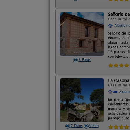
Señorío d
Casa Rural 
Alquiler 
Señorío de l
Pinares. A 1
alojar hasta
baños comple
12 plazas di
con televisió
8 Fotos
La Casona
Casa Rural 
Alquil
En plena Si
encontraréis
madera y te
actividades 
paisaje puro
7 Fotos
Video