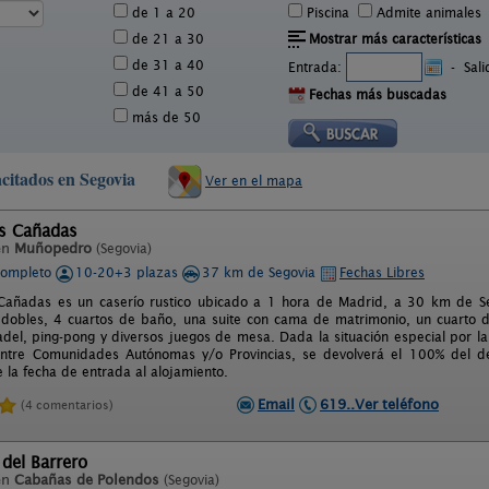
de 1 a 20
Piscina
Admite animales
de 21 a 30
Mostrar más características
de 31 a 40
Entrada:
-
Sal
de 41 a 50
Fechas más buscadas
más de 50
acitados en Segovia
Ver en el mapa
as Cañadas
en
Muñopedro
(Segovia)
completo
10-20+3 plazas
37 km de Segovia
Fechas Libres
 Cañadas es un caserío rustico ubicado a 1 hora de Madrid, a 30 km de S
 dobles, 4 cuartos de baño, una suite con cama de matrimonio, un cuarto d
del, ping-pong y diversos juegos de mesa. Dada la situación especial por l
entre Comunidades Autónomas y/o Provincias, se devolverá el 100% del de
 la fecha de entrada al alojamiento.
Email
619..Ver teléfono
(4 comentarios)
del Barrero
en
Cabañas de Polendos
(Segovia)