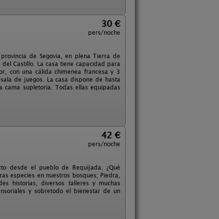
30 €
pers/noche
 provincia de Segovia, en plena Tierra de
del Castillo. La casa tiene capacidad para
or, con una cálida chimenea francesa y 3
ala de juegos. La casa dispone de hasta
a cama supletoria. Todas ellas equipadas
42 €
pers/noche
cto desde el pueblo de Requijada. ¿Qué
tras especies en nuestros bosques; Piedra,
s historias, diversos talleres y muchas
ensoriales y sobretodo el bienestar de un