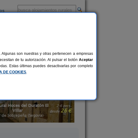
ios
-
al. Algunas son nuestras y otras pertenecen a empresas
jamientos rurales accesibles
desde el
cesitan de tu autorización. Al pulsar el botón
Aceptar
es de la red en tu viaje y sigue
uedas. Estas últimas puedes desactivarlas por completo
CA DE COOKIES
.
Casa Rural El Sitio
Casa Rural Las Barricas
Constanzana
5+1 pers.
17 €
Coca (Segovia)
Bernardos (Segovi
desde