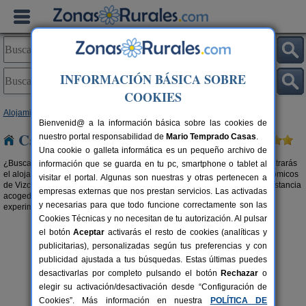
INFORMACIÓN BÁSICA SOBRE
COOKIES
Alojamientos
>
Casas rurales baratas
>
País Vasco
> Vizcaya
Bienvenid@ a la información básica sobre las cookies de
Casas rurales baratas en Vizcaya
nuestro portal responsabilidad de
Mario Temprado Casas
.
Una cookie o galleta informática es un pequeño archivo de
¿Buscas
casa rural en Vizcaya al mejor precio
? En Zonas Rurales econtrarás
información que se guarda en tu pc, smartphone o tablet al
el alojamiento rural más ajustado a tu bolsillo. Alojamientos rurales económicos
visitar el portal. Algunas son nuestras y otras pertenecen a
de Vizcaya por menos de 20 € persona/noche. Si también desesas una estancia
empresas externas que nos prestan servicios. Las activadas
acogedora, mira una de estas
casas rurales con chimenea en Vizcaya
y
y necesarias para que todo funcione correctamente son las
experimenta un inolvidable viaje de turismo rural para repetir.
Cookies Técnicas y no necesitan de tu autorización. Al pulsar
el botón
Aceptar
activarás el resto de cookies (analíticas y
publicitarias), personalizadas según tus preferencias y con
publicidad ajustada a tus búsquedas. Estas últimas puedes
desactivarlas por completo pulsando el botón
Rechazar
o
elegir su activación/desactivación desde “Configuración de
Casa Rural Erdikoetxe
rs.
2-4+1 pers.
Cookies”. Más información en nuestra
POLÍTICA DE