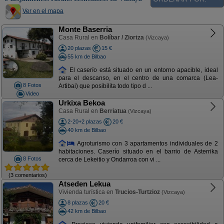
Ver en el mapa
Monte Baserria
Casa Rural en
Bolíbar / Ziortza
(Vizcaya)
20 plazas
15 €
55 km de Bilbao
El caserío está situado en un entorno apacible, ideal
para el descanso, en el centro de una comarca (Lea-
8 Fotos
Artibai) que posibilita todo tipo d ...
Video
Urkixa Bekoa
Casa Rural en
Berriatua
(Vizcaya)
2-20+2 plazas
20 €
40 km de Bilbao
Agroturismo con 3 apartamentos individuales de 2
habitaciones. Caserío situado en el barrio de Asterrika
8 Fotos
cerca de Lekeitio y Ondarroa con vi ...
(3 comentarios)
Atseden Lekua
Vivienda turística en
Trucios-Turtzioz
(Vizcaya)
8 plazas
20 €
42 km de Bilbao