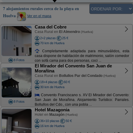
7 alojamientos rurales cerca de la playa en
Huelva
Ver en el mapa
Casa del Cobre
Casa Rural en
El Almendro
(Huelva)
2+2 plazas
25 €
70 km de Huelva
Completamente adaptada para minusválidos, esta
casa dispone de habitación de matrimonio, salón comedor
8 Fotos
con sofá cama para dos personas, coci ...
El Mirador del Convento San Juan de
Morañina
Casa Rural en
Bollullos Par del Condado
(Huelva)
18+4 plazas
60 €
30 km de Huelva
Convento Franciscano s. XV El Mirador del Convento:
San Juan de Morañina. Alojamiento Turístico: Parrales.
8 Fotos
Bollullos del Cdo., con una pobla ...
Hotel Mazagonia
Hotel en
Mazagón
(Huelva)
36+10 plazas
50 €
16 km de Huelva