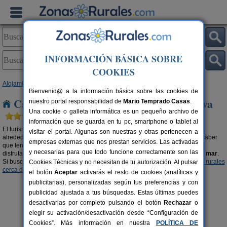
INFORMACIÓN BÁSICA SOBRE
COOKIES
Alojamientos
>
Casa rural cerca de la playa
>
Andalucía
> Huelva
Bienvenid@ a la información básica sobre las cookies de
Casas rurales cerca de la playa en Huelva
nuestro portal responsabilidad de
Mario Temprado Casas
.
Una cookie o galleta informática es un pequeño archivo de
información que se guarda en tu pc, smartphone o tablet al
El turismo rural es mucho más que bellos parajes y una bonita naturaleza
visitar el portal. Algunas son nuestras y otras pertenecen a
alrededor. Si buscas
casas rurales cerca de la playa en Huelva
debes saber
empresas externas que nos prestan servicios. Las activadas
que tenemos una amplia oferta donde elegir. Alojamientos rurales donde
y necesarias para que todo funcione correctamente son las
disfrutar de la belleza que nos proporciona la naturaleza y el
encanto del mar
.
Si buscas un contraste diferente, te recomendamos visitar nuestras
casas rurales
Cookies Técnicas y no necesitan de tu autorización. Al pulsar
cerca de la nieve en Huelva
.
el botón
Aceptar
activarás el resto de cookies (analíticas y
publicitarias), personalizadas según tus preferencias y con
publicidad ajustada a tus búsquedas. Estas últimas puedes
desactivarlas por completo pulsando el botón
Rechazar
o
elegir su activación/desactivación desde “Configuración de
Cookies”. Más información en nuestra
POLÍTICA DE