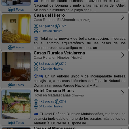
Hotel de cuatro estrellas localizado en el Parque
Nacional de Doñana y junto a las marismas del Odiel.
8 Fotos
Situado a 5 minutos de la playa con u ...
Casa del Hierro
Casa Rural en
El Almendro
(Huelva)
4+2 plazas
15 €
70 km de Huelva
Totalmente nueva y de bella construcción, integrada
en el entorno arquitectónico de las casas de los
8 Fotos
trabajadores de una antigua mina, es un ...
Casas Rurales Vetalarena
Casa Rural en
Hinojos
(Huelva)
8+2 plazas
27 €
40 km de Huelva
En un entorno único y de incomparable belleza
paisajística, a escasos kilómetros del Espacio Natural de
8 Fotos
Doñana (antiguos Parque Nacional y P ...
Hotel Doñana Blues
Hotel en
Matalascañas
(Huelva)
4+1 plazas
27 €
54 km de Huelva
El Hotel Doñana Blues en Matalascañas, te ofrece una
estancia inolvidable en uno de los parajes más bellos de
8 Fotos
Andalucía, DOÑANA. Dispone de ...
Casa del Manganeso