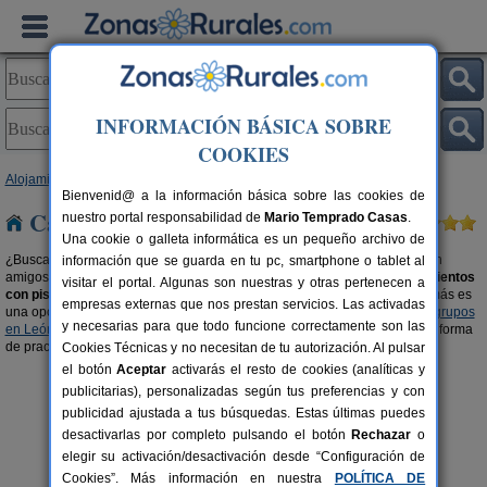
INFORMACIÓN BÁSICA SOBRE
COOKIES
Alojamientos
>
Casas rurales con piscina
>
Castilla y León
> León
Bienvenid@ a la información básica sobre las cookies de
Casas rurales con piscina en León
nuestro portal responsabilidad de
Mario Temprado Casas
.
Una cookie o galleta informática es un pequeño archivo de
¿Buscas casas rurales con piscina en León? Disfruta del buen tiempo con
información que se guarda en tu pc, smartphone o tablet al
amigos, familiares o en pareja. Aquí también encontrarás algunos
alojamientos
visitar el portal. Algunas son nuestras y otras pertenecen a
con piscina climatizada
, para disfrutar en cualquier época del año. Además es
empresas externas que nos prestan servicios. Las activadas
una opción ideal para disfrutar de las ventajas de las
casas rurales para grupos
y necesarias para que todo funcione correctamente son las
en León
en un entorno privado, elegante y placentero. Una reconfortante forma
de practicar turismo rural.
Cookies Técnicas y no necesitan de tu autorización. Al pulsar
el botón
Aceptar
activarás el resto de cookies (analíticas y
publicitarias), personalizadas según tus preferencias y con
publicidad ajustada a tus búsquedas. Estas últimas puedes
desactivarlas por completo pulsando el botón
Rechazar
o
elegir su activación/desactivación desde “Configuración de
Cookies”. Más información en nuestra
POLÍTICA DE