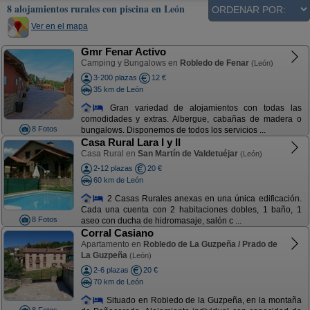
8 alojamientos rurales con piscina en León
Ver en el mapa
Gmr Fenar Activo
Camping y Bungalows en
Robledo de Fenar
(León)
3-200 plazas
12 €
35 km de León
Gran variedad de alojamientos con todas las
comodidades y extras. Albergue, cabañas de madera o
8 Fotos
bungalows. Disponemos de todos los servicios ...
Casa Rural Lara I y II
Casa Rural en
San Martín de Valdetuéjar
(León)
2-12 plazas
20 €
60 km de León
2 Casas Rurales anexas en una única edificación.
Cada una cuenta con 2 habitaciones dobles, 1 baño, 1
8 Fotos
aseo con ducha de hidromasaje, salón c ...
Corral Casiano
Apartamento en
Robledo de La Guzpeña / Prado de
La Guzpeña
(León)
2-6 plazas
20 €
70 km de León
Situado en Robledo de la Guzpeña, en la montaña