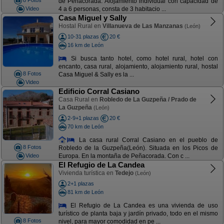
8 Fotos
de Peñacorada. Alojamiento individual con capacidad de
Video
4 a 6 personas, consta de 3 habitacio ...
Casa Miguel y Sally
Hostal Rural en
Villanueva de Las Manzanas
(León)
10-31 plazas
20 €
16 km de León
Si busca tanto hotel, como hotel rural, hotel con
encanto, casa rural, alojamiento, alojamiento rural, hostal
8 Fotos
Casa Miguel & Sally es la ...
Video
Edificio Corral Casiano
Casa Rural en
Robledo de La Guzpeña / Prado de
La Guzpeña
(León)
2-9+1 plazas
20 €
70 km de León
La casa rural Corral Casiano en el pueblo de
8 Fotos
Robledo de la Guzpeña(León). Situada en los Picos de
Video
Europa. En la montaña de Peñacorada. Con c ...
El Refugio de La Candea
Vivienda turística en
Tedejo
(León)
2+1 plazas
81 km de León
El Refugio de La Candea es una vivienda de uso
turístico de planta baja y jardín privado, todo en el mismo
8 Fotos
nivel, para mayor comodidad en pe ...