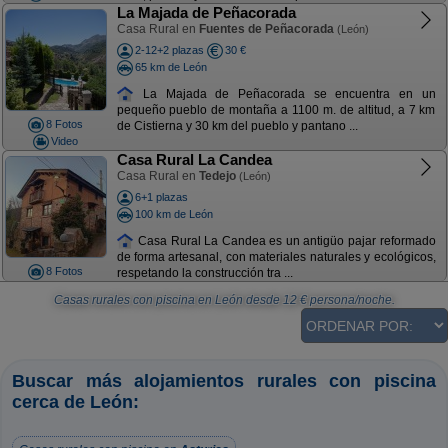
La Majada de Peñacorada
Casa Rural en
Fuentes de Peñacorada
(León)
2-12+2 plazas
30 €
65 km de León
La Majada de Peñacorada se encuentra en un
pequeño pueblo de montaña a 1100 m. de altitud, a 7 km
8 Fotos
de Cistierna y 30 km del pueblo y pantano ...
Video
Casa Rural La Candea
Casa Rural en
Tedejo
(León)
6+1 plazas
100 km de León
Casa Rural La Candea es un antigüo pajar reformado
de forma artesanal, con materiales naturales y ecológicos,
8 Fotos
respetando la construcción tra ...
Casas rurales con piscina en León
desde
12
€ persona/noche.
Buscar más alojamientos rurales con piscina
cerca de León: