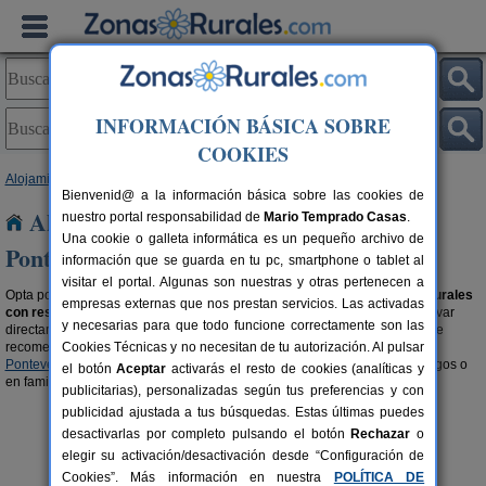
INFORMACIÓN BÁSICA SOBRE
COOKIES
Alojamientos
>
Alojamientos con reserva online
>
Galicia
> Pontevedra
Bienvenid@ a la información básica sobre las cookies de
Alojamientos con reserva online en
nuestro portal responsabilidad de
Mario Temprado Casas
.
Una cookie o galleta informática es un pequeño archivo de
Pontevedra
información que se guarda en tu pc, smartphone o tablet al
visitar el portal. Algunas son nuestras y otras pertenecen a
Opta por lo seguro, por unas vacaciones de ensueño alquilando
casas rurales
empresas externas que nos prestan servicios. Las activadas
con reserva online en Pontevedra
con la comodidad y garantía de reservar
y necesarias para que todo funcione correctamente son las
directamente por internet. Para ir directo a la fecha que deseas reservar, te
recomendamos visitar la sección de
Cookies Técnicas y no necesitan de tu autorización. Al pulsar
casas rurales con disponibilidad en
Pontevedra
. Reserva online y prepárate para disfrutar en pareja, con amigos o
el botón
Aceptar
activarás el resto de cookies (analíticas y
en familias de las vacaciones que os merecéis.
publicitarias), personalizadas según tus preferencias y con
publicidad ajustada a tus búsquedas. Estas últimas puedes
desactivarlas por completo pulsando el botón
Rechazar
o
elegir su activación/desactivación desde “Configuración de
Cookies”. Más información en nuestra
POLÍTICA DE