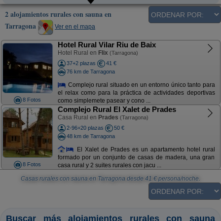
2 alojamientos rurales con sauna en
Tarragona
Ver en el mapa
Hotel Rural Vilar Riu de Baix
Hotel Rural en
Flix
(Tarragona)
37+2 plazas
41 €
76 km de Tarragona
Complejo rural situado en un entorno único tanto para
el relax como para la práctica de actividades deportivas
8 Fotos
como simplemete pasear y cono ...
Complejo Rural El Xalet de Prades
Casa Rural en
Prades
(Tarragona)
2-96+20 plazas
50 €
48 km de Tarragona
El Xalet de Prades es un apartamento hotel rural
formado por un conjunto de casas de madera, una gran
8 Fotos
casa rural y 2 suites rurales con jacu ...
Casas rurales con sauna en Tarragona
desde
41
€ persona/noche.
Buscar más alojamientos rurales con sauna