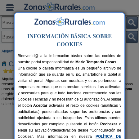
INFORMACIÓN BÁSICA SOBRE
COOKIES
Alojamientos
>
Casas rurales con Sauna
>
Cataluña
> Tarragona
Bienvenid@ a la información básica sobre las cookies de
Casas rurales con sauna en Tarragona
nuestro portal responsabilidad de
Mario Temprado Casas
.
Una cookie o galleta informática es un pequeño archivo de
información que se guarda en tu pc, smartphone o tablet al
Alquilar una casa rural con sauna es apostar por un viaje relajante y
visitar el portal. Algunas son nuestras y otras pertenecen a
reconfortante. Si a esto le unimos que estás de vacaciones, seguro que pasas
empresas externas que nos prestan servicios. Las activadas
unos días de profundo relax en el
alojamiento rural con sauna en Tarragona
y necesarias para que todo funcione correctamente son las
elegido. Depúrate, elimina todas las toxinas de tu cuerpo y alivia alguna
dolencia que puedas tener. También te recomendamos buscar en nuestra
Cookies Técnicas y no necesitan de tu autorización. Al pulsar
selección de
casas rurales con spa en Tarragona
.
el botón
Aceptar
activarás el resto de cookies (analíticas y
publicitarias), personalizadas según tus preferencias y con
publicidad ajustada a tus búsquedas. Estas últimas puedes
desactivarlas por completo pulsando el botón
Rechazar
o
elegir su activación/desactivación desde “Configuración de
Cookies”. Más información en nuestra
POLÍTICA DE