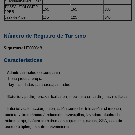
guardia/abellera 8 per
TOSSAL/COLOMER
155
165
180
6PER
casa de 4 per
115
125
140
Número de Registro de Turismo
Signatura
: HT000848
Características
- Admite animales de compañía.
- Tiene piscina propia.
- Hay facilidades para discapacitados.
- Exterior:
jardín, terraza, barbacoa, mobiliario de jardín, finca vallada.
- Interior:
calefacción, salón, salón-comedor, televisión, chimenea,
cocina, vitrocerámica / inducción, lavavajillas, lavadora, ducha de
hidromasaje, bañera de hidromasaje (jacuzzi), sauna, SPA, sala de
usos múltiples, sala de convenciones.