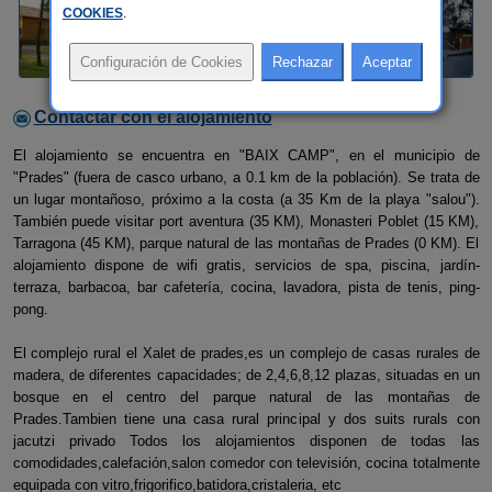
COOKIES
.
Contactar con el alojamiento
El alojamiento se encuentra en "BAIX CAMP", en el municipio de
"Prades" (fuera de casco urbano, a 0.1 km de la población). Se trata de
un lugar montañoso, próximo a la costa (a 35 Km de la playa "salou").
También puede visitar port aventura (35 KM), Monasteri Poblet (15 KM),
Tarragona (45 KM), parque natural de las montañas de Prades (0 KM). El
alojamiento dispone de wifi gratis, servicios de spa, piscina, jardí­n-
terraza, barbacoa, bar cafetería, cocina, lavadora, pista de tenis, ping-
pong.
El complejo rural el Xalet de prades,es un complejo de casas rurales de
madera, de diferentes capacidades; de 2,4,6,8,12 plazas, situadas en un
bosque en el centro del parque natural de las montañas de
Prades.Tambien tiene una casa rural principal y dos suits rurals con
jacutzi privado Todos los alojamientos disponen de todas las
comodidades,calefación,salon comedor con televisión, cocina totalmente
equipada con vitro,frigorifico,batidora,cristaleria, etc