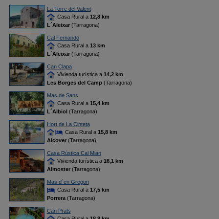
La Torre del Valent
Casa Rural a
12,8 km
L´Aleixar
(Tarragona)
Cal Fernando
Casa Rural a
13 km
L´Aleixar
(Tarragona)
Can Clapa
Vivienda turística a
14,2 km
Les Borges del Camp
(Tarragona)
Mas de Sans
Casa Rural a
15,4 km
L´Albiol
(Tarragona)
Hort de La Cinteta
Casa Rural a
15,8 km
Alcover
(Tarragona)
Casa Rústica Cal Mian
Vivienda turística a
16,1 km
Almoster
(Tarragona)
Mas d´en Gregori
Casa Rural a
17,5 km
Porrera
(Tarragona)
Can Prats
Casa Rural a
18,8 km