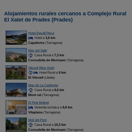
Alojamientos rurales cercanos a Complejo Rural
El Xalet de Prades (Prades)
Hotel Davall Plaça
Hotel a
3,6 km
Capafonts
(Tarragona)
Mas del Salin
Casa Rural a
7,3 km
Cornudella de Montsant
(Tarragona)
Vilosell Wine Hotel
Hotel Rural a
9 km
El Vilosell
(Lleida)
Mas de La Cadeneta
Casa Rural a
9,5 km
Mont-ral
(Tarragona)
El Petit Molinet
Vivienda turística a
9,6 km
Vilaplana
(Tarragona)
Molí del Pont
Casa Rural a
10,3 km
Cornudella de Montsant
(Tarragona)