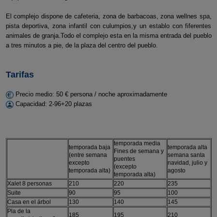
El complejo dispone de cafeteria, zona de barbacoas, zona wellnes spa,
pista deportiva, zona infantil con culumpios,y un establo con fiferentes
animales de granja.Todo el complejo esta en la misma entrada del pueblo
a tres minutos a pie, de la plaza del centro del pueblo.
Tarifas
Precio medio: 50 € persona / noche aproximadamente
Capacidad: 2-96+20 plazas
temporada media
temporada baja
temporada alta
Fines de semana y
(entre semana
semana santa
puentes
excepto
navidad, julio y
(excepto
temporada alta)
agosto
temporada alta)
Xalet 8 personas
210
220
235
Suite
90
95
100
Casa en el árbol
130
140
145
Pla de la
185
195
210