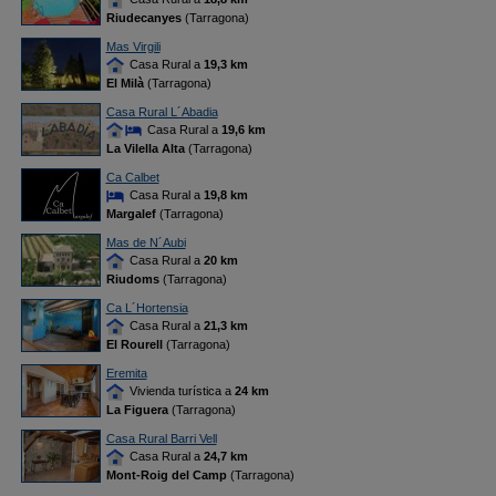
Riudecanyes
(Tarragona)
Mas Virgili
Casa Rural a
19,3 km
El Milà
(Tarragona)
Casa Rural L´Abadia
Casa Rural a
19,6 km
La Vilella Alta
(Tarragona)
Ca Calbet
Casa Rural a
19,8 km
Margalef
(Tarragona)
Mas de N´Aubi
Casa Rural a
20 km
Riudoms
(Tarragona)
Ca L´Hortensia
Casa Rural a
21,3 km
El Rourell
(Tarragona)
Eremita
Vivienda turística a
24 km
La Figuera
(Tarragona)
Casa Rural Barri Vell
Casa Rural a
24,7 km
Mont-Roig del Camp
(Tarragona)