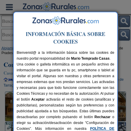
INFORMACIÓN BÁSICA SOBRE
COOKIES
Alojamientos
>
Cataluña
>
Tarragona
>
Prades
> Complejo Rural El Xalet de
Bienvenid@ a la información básica sobre las cookies de
Prades
nuestro portal responsabilidad de
Mario Temprado Casas
.
Complejo Rural El Xalet de Prades
Una cookie o galleta informática es un pequeño archivo de
información que se guarda en tu pc, smartphone o tablet al
Casa Rural en Prades (Tarragona)
visitar el portal. Algunas son nuestras y otras pertenecen a
Alquiler completo y por habitaciones
2-96+20 plazas
48 km de
empresas externas que nos prestan servicios. Las activadas
Tarragona
y necesarias para que todo funcione correctamente son las
Cookies Técnicas y no necesitan de tu autorización. Al pulsar
el botón
Aceptar
activarás el resto de cookies (analíticas y
publicitarias), personalizadas según tus preferencias y con
publicidad ajustada a tus búsquedas. Estas últimas puedes
desactivarlas por completo pulsando el botón
Rechazar
o
elegir su activación/desactivación desde “Configuración de
Cookies”. Más información en nuestra
POLÍTICA DE