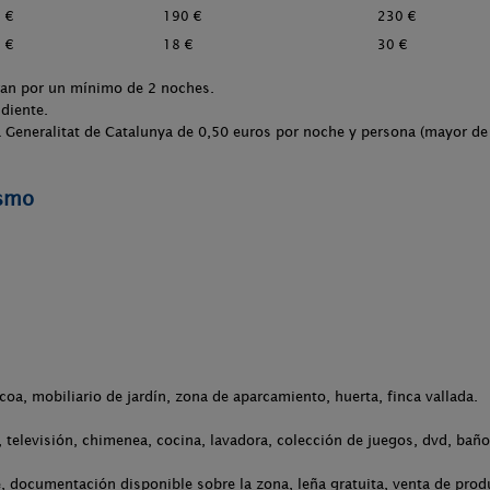
 €
190 €
230 €
 €
18 €
30 €
ran por un mínimo de 2 noches.
diente.
 la Generalitat de Catalunya de 0,50 euros por noche y persona (mayor de
ismo
acoa, mobiliario de jardín, zona de aparcamiento, huerta, finca vallada.
televisión, chimenea, cocina, lavadora, colección de juegos, dvd, baño
 documentación disponible sobre la zona, leña gratuita, venta de prod