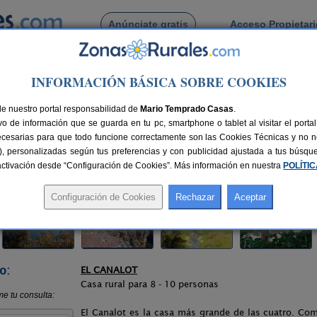
Anúnciate gratis
Acceso Propietar
Busca por pueblo
INFORMACIÓN BÁSICA SOBRE COOKIES
udella de Montsant
> Molí del Pont
de nuestro portal responsabilidad de
Mario Temprado Casas
.
o de información que se guarda en tu pc, smartphone o tablet al visitar el port
ant (Tarragona)
ecesarias para que todo funcione correctamente son las Cookies Técnicas y no ne
rias), personalizadas según tus preferencias y con publicidad ajustada a tus búsq
41 km de Tarragona
Compartir:
sactivación desde “Configuración de Cookies”. Más información en nuestra
POLÍTI
o:
EL CANALOT
Casa rural para 8 - 10 personas
El Canalot es la casa más grande de las cuatro. Comb