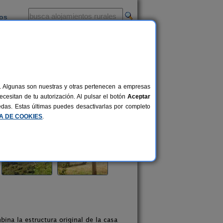
ios
-
al. Algunas son nuestras y otras pertenecen a empresas
cesitan de tu autorización. Al pulsar el botón
Aceptar
uedas. Estas últimas puedes desactivarlas por completo
CA DE COOKIES
.
ina la estructura original de la casa