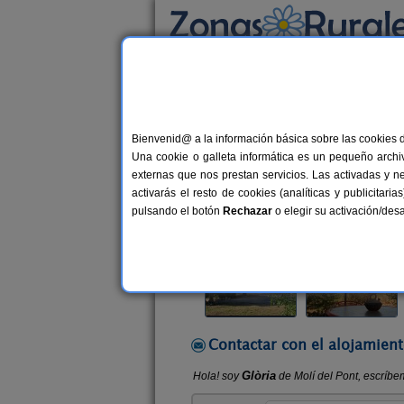
Busca por alojamiento
Alojamientos
>
Cataluña
>
Tarragona
>
Corn
Bienvenid@ a la información básica sobre las cookies 
Molí del Pont
Una cookie o galleta informática es un pequeño archiv
Casa Rural en Cornudella de Monts
externas que nos prestan servicios. Las activadas y n
activarás el resto de cookies (analíticas y publicita
Alquiler completo
2-22 plazas
pulsando el botón
Rechazar
o elegir su activación/de
Contactar con el alojamient