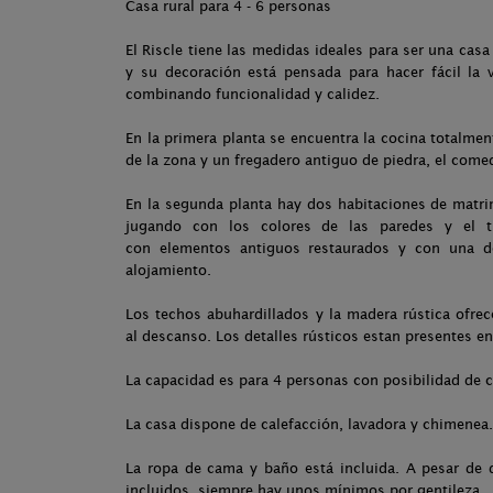
Casa rural para 4 - 6 personas
El Riscle tiene las medidas ideales para ser una cas
y su decoración está pensada para hacer fácil la 
combinando funcionalidad y calidez.
En la primera planta se encuentra la cocina totalme
de la zona y un fregadero antiguo de piedra, el come
En la segunda planta hay dos habitaciones de matri
jugando con los colores de las paredes y el
con elementos antiguos restaurados y con una d
alojamiento.
Los techos abuhardillados y la madera rústica ofre
al descanso. Los detalles rústicos estan presentes en
La capacidad es para 4 personas con posibilidad de 
La casa dispone de calefacción, lavadora y chimenea.
La ropa de cama y baño está incluida. A pesar de 
incluidos, siempre hay unos mínimos por gentileza.