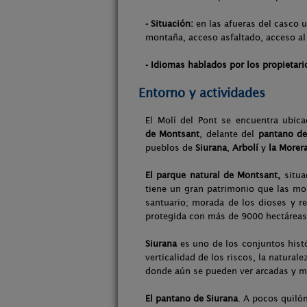
- Situación:
en las afueras del casco u
montaña, acceso asfaltado, acceso al
- Idiomas hablados por los propietari
Entorno y actividades
El Molí del Pont se encuentra ubica
de
Montsant
, delante del
pantano de
pueblos de
Siurana
,
Arbolí
y
la Morer
El parque natural de Montsant,
situa
tiene un gran patrimonio que las mo
santuario; morada de los dioses y red
protegida con más de 9000 hectáreas 
Siurana
es uno de los conjuntos histó
verticalidad de los riscos, la naturale
donde aún se pueden ver arcadas y m
El pantano de Siurana
. A pocos quiló