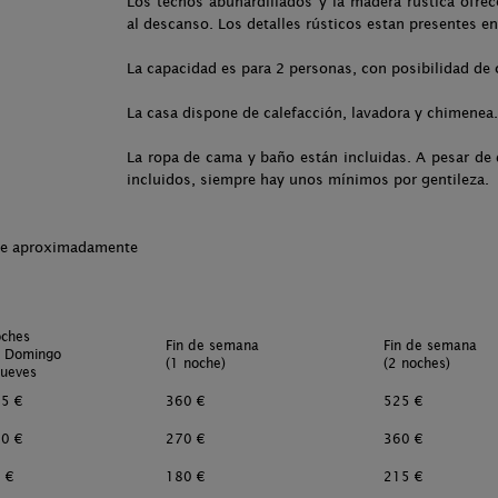
Los techos abuhardillados y la madera rústica ofre
al descanso. Los detalles rústicos estan presentes en
La capacidad es para 2 personas, con posibilidad de 
La casa dispone de calefacción, lavadora y chimenea.
La ropa de cama y baño están incluidas. A pesar de
incluidos, siempre hay unos mínimos por gentileza.
che aproximadamente
ches
Fin de semana
Fin de semana
 Domingo
(1 noche)
(2 noches)
Jueves
5 €
360 €
525 €
0 €
270 €
360 €
 €
180 €
215 €