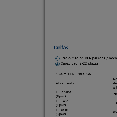
Tarifas
Precio medio: 30 € persona / no
Capacidad: 2-22 plazas
RESUMEN DE PRECIOS
No
Alojamiento
de
a 
El Canalot
20
(8pax)
El Riscle
13
(4pax)
El Farinal
85
(3pax)