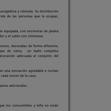
a acogedora y cómoda. Su distribución
vida de las personas que la ocupan,
nte equipada, con encimeras de piedra
dor y el salón con chimenea.
monio, decoradas de forma diferente,
 tipo de cama, un baño completo
ecoración adecuada al conjunto del
cen una sensación agradable e invitan
 cada rincón de la casa.
camas adicionales.
que los consumibles y leña no están