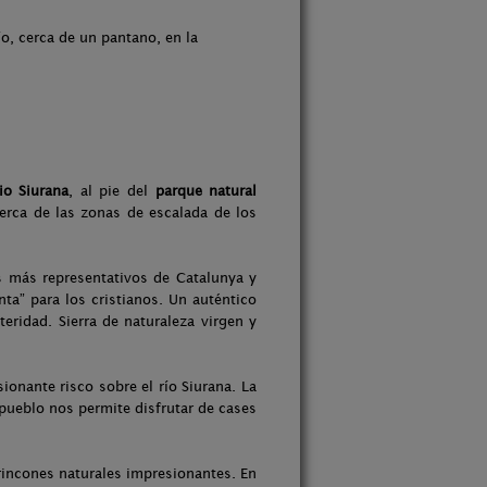
ío, cerca de un pantano, en la
rio Siurana
, al pie del
parque natural
rca de las zonas de escalada de los
s más representativos de Catalunya y
a” para los cristianos. Un auténtico
teridad. Sierra de naturaleza virgen y
onante risco sobre el río Siurana. La
el pueblo nos permite disfrutar de cases
rincones naturales impresionantes. En