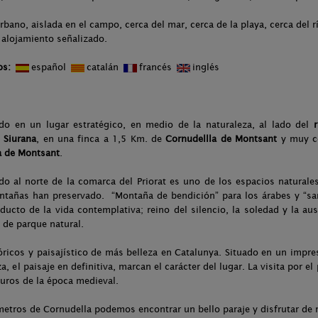
rbano, aislada en el campo, cerca del mar, cerca de la playa, cerca del r
 alojamiento señalizado.
os:
español
catalán
francés
inglés
do en un lugar estratégico, en medio de la naturaleza, al lado del
 Siurana
, en una finca a 1,5 Km. de
Cornudellla de Montsant
y muy ce
a de Montsant
.
do al norte de la comarca del Priorat es uno de los espacios naturale
ntañas han preservado. “Montaña de bendición” para los árabes y “sant
ucto de la vida contemplativa; reino del silencio, la soledad y la aus
de parque natural.
ricos y paisajístico de más belleza en Catalunya. Situado en un impresi
za, el paisaje en definitiva, marcan el carácter del lugar. La visita por 
uros de la época medieval.
metros de Cornudella podemos encontrar un bello paraje y disfrutar de 