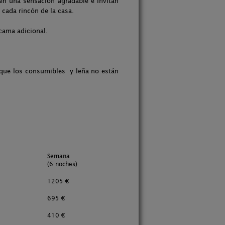
cen una sensación agradable e invitan
 cada rincón de la casa.
cama adicional.
 que los consumibles y leña no están
Semana
(6 noches)
1205 €
695 €
410 €