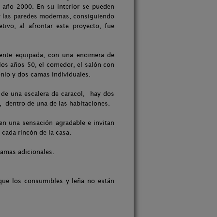
l año 2000. En su interior se pueden
 y las paredes modernas, consiguiendo
ivo, al afrontar este proyecto, fue
mente equipada, con una encimera de
los años 50, el comedor, el salón con
io y dos camas individuales.
s de una escalera de caracol, hay dos
, dentro de una de las habitaciones.
cen una sensación agradable e invitan
 cada rincón de la casa.
camas adicionales.
que los consumibles y leña no están